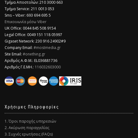
Τμήμα Αποστολών: 210 3000 663
Τμήμα Service: 211 0013 053
Sms – Viber: 693 694 695 5
Επικοινωνία μέσω Viber
​UK Office: 0044 845 508 9154
Legal Office: 0049 151 118 05997
Gigaset Network: 230 916 24902#9
Company Email:
#mostmedia.gr
Site Email:
#onething.gr
Αριθμός Α.Φ.Μ.: EL036881736
Αριθμός Γ.Ε.ΜΗ.:
116032603000
Χρήσιμες Πληροφορίες
1. Όροι παροχής υπηρεσιών
2. Ακύρωση παραγγελίας
3. Συχνές ερωτήσεις (FAQs)