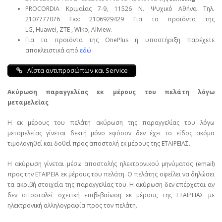
PROCORDIA Κριμαίας 7-9, 11526 Ν. Ψυχικό Αθήνα Τηλ.
2107777076 Fax: 2106929429 Για τα προϊόντα της
LG, Huawei, ΖΤΕ , Wiko, Allview.
Για τα προϊόντα της OnePlus η υποστήριξη παρέχετε
αποκλειστικά από
εδώ
Λίστα αντιπροσώπων και Service
Ακύρωση παραγγελίας εκ μέρους του πελάτη λόγω
μεταμελείας
Η εκ μέρους του πελάτη ακύρωση της παραγγελίας του λόγω
μεταμελείας γίνεται δεκτή μόνο εφόσον δεν έχει το είδος ακόμα
τιμολογηθεί και δοθεί προς αποστολή εκ μέρους της ΕΤΑΙΡΕΙΑΣ.
Η ακύρωση γίνεται μέσω αποστολής ηλεκτρονικού μηνύματος (email)
προς την ΕΤΑΙΡΕΙΑ εκ μέρους του πελάτη. Ο πελάτης οφείλει να δηλώσει
τα ακριβή στοιχεία της παραγγελίας του. Η ακύρωση δεν επέρχεται αν
δεν αποσταλεί σχετική επιβεβαίωση εκ μέρους της ΕΤΑΙΡΕΙΑΣ με
ηλεκτρονική αλληλογραφία προς τον πελάτη.