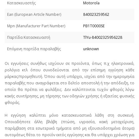
Κατασκευαστής
Motorola
Εan (European Article Number)
840023259562
Mpn (Manufacturer Part Number)
PB1T0000SE
Παρτίδα Κατασκευαστή
TlYu-84002325956228
Επόμενη παρτίδα παραλαβής
unknown
Οι εγγυήσεις συνήθως ισχύουν σε προϊόντα, όπως π.χ ηλεκτρονικά,
ρολόγια κτλ όπου συνοδεύονται από την επίσημη εγγύηση κάθε
μάρκας/προμηθευτή. Όπου αυτή υπάρχει, ισχύει από την ημερομηνία
παραλαβής που αναγράφεται στο δελτίο αποστολή ή την απόδειξη, το
οποίο θα πρέπει να φυλάξεις. Δεν καλύπτονται τυχόν φθορές λόγω
κακής συντήρησης, μη τήρησης των οδηγιών χρήσης ή εξαιτίας φυσικής
φθοράς.
Η εγγύηση καλύπτει μόνο κατασκευαστικά λάθη στη συσκευή.
Οποιαδήποτε άλλη βλάβη (πτώση, υγρασία, κακή μεταχείριση,
παρέμβαση στα εσωτερικά τμήματα από μη εξουσιοδοτημένα άτομα)
αυτομάτως θέτει το προϊόν εκτός εγγύησης και θα υπάρχει χρέωση για