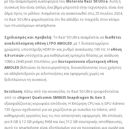
με την αναμενόμενη κυκλοφορία του
Motorola Razr 50 Ultra
. Αυτή η
συσκευή δεν είναι απλώς ένα βήμα μπροστά στην τεχνολογία. είναι ένα
άλμα προς το μέλλον. Αναμένεται να ανακοινωθεί στις 25 Ιουνίου 2024,
το Razr 50 Ultra φημολογείται ότι θα αλλάξει το παιχνίδι στον κόσμο
των πτυσσόμενων smartphone.
Σχεδιασμός και προβολή:
Το Razr 50 Ultra αναμένεται να
διαθέτει
αναδιπλούμενη οθόνη LTPO AMOLED
, με 1 δισεκατομμύριο
χρώματα, υποστήριξη HDR10+ και ρυθμό ανανέωσης 165 Hz. Η
οθόνη
6,9 ιντσών
υπόσχεται μια καθηλωτική εμπειρία θέασης με ανάλυση
1080 x 2640 pixel. Επιπλέον, μια
δευτερεύουσα εξωτερική οθόνη
AMOLED
βελτιώνει τη λειτουργικότητα, διευκολύνοντας τους χρήστες
να αλληλεπιδρούν με ειδοποιήσεις και εφαρμογές χωρίς να
ξεδιπλώνουν τη συσκευή.
Εκτέλεση:
Κάτω από την κουκούλα, το Razr 50 Ultra τροφοδοτείται
από το
chipset Qualcomm SM8635 Snapdragon 8s Gen 3
,
εξασφαλίζοντας κορυφαία απόδοση. Η 8πύρηνη CPU και η GPU Adreno
735 έχουν σχεδιαστεί για να χειρίζονται με ευκολία τα πάντα, από
καθημερινές εργασίες έως τις πιο απαιτητικές εφαρμογές. Με επιλογές
για 8 GB ή 12 GB μνήμης RAM και έως 512 GB εσωτερικής αποθήκευσης,
αυτό το smartphone είναι εξοπλισμένο για να προσφέρει μια ομαλή και