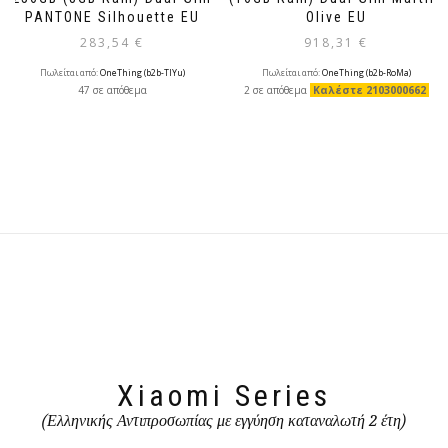
PANTONE Silhouette EU
Olive EU
283,54
€
918,31
€
Πωλείται από:
OneThing (b2b-TlYu)
Πωλείται από:
OneThing (b2b-RoMa)
47 σε απόθεμα
2 σε απόθεμα
Καλέστε 2103000662
Xiaomi Series
(Ελληνικής Αντιπροσωπίας με εγγύηση καταναλωτή 2 έτη)