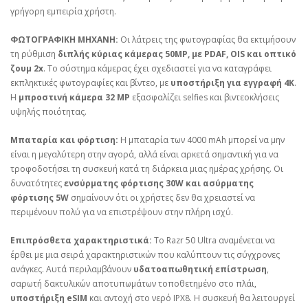
γρήγορη εμπειρία χρήστη.
ΦΩΤΟΓΡΑΦΙΚΗ ΜΗΧΑΝΗ:
Οι λάτρεις της φωτογραφίας θα εκτιμήσουν
τη ρύθμιση
διπλής κύριας κάμερας 50MP, με PDAF, OIS και οπτικό
ζουμ 2x
. Το σύστημα κάμερας έχει σχεδιαστεί για να καταγράφει
εκπληκτικές φωτογραφίες και βίντεο, με
υποστήριξη για εγγραφή 4K
.
Η
μπροστινή κάμερα 32 MP
εξασφαλίζει selfies και βιντεοκλήσεις
υψηλής ποιότητας.
Μπαταρία και φόρτιση:
Η μπαταρία των 4000 mAh μπορεί να μην
είναι η μεγαλύτερη στην αγορά, αλλά είναι αρκετά σημαντική για να
τροφοδοτήσει τη συσκευή κατά τη διάρκεια μιας ημέρας χρήσης. Οι
δυνατότητες
ενσύρματης φόρτισης 30W και ασύρματης
φόρτισης 5W
σημαίνουν ότι οι χρήστες δεν θα χρειαστεί να
περιμένουν πολύ για να επιστρέψουν στην πλήρη ισχύ.
Επιπρόσθετα χαρακτηριστικά:
Το Razr 50 Ultra αναμένεται να
έρθει με μια σειρά χαρακτηριστικών που καλύπτουν τις σύγχρονες
ανάγκες. Αυτά περιλαμβάνουν
υδατοαπωθητική επίστρωση
,
σαρωτή δακτυλικών αποτυπωμάτων τοποθετημένο στο πλάι,
υποστήριξη eSIM
και αντοχή στο νερό IPX8. Η συσκευή θα λειτουργεί