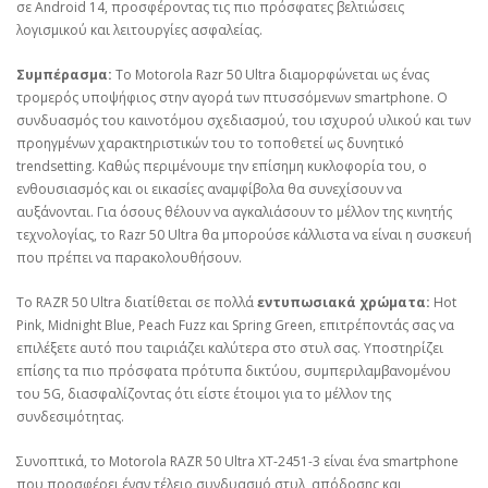
σε Android 14, προσφέροντας τις πιο πρόσφατες βελτιώσεις
λογισμικού και λειτουργίες ασφαλείας.
Συμπέρασμα:
Το Motorola Razr 50 Ultra διαμορφώνεται ως ένας
τρομερός υποψήφιος στην αγορά των πτυσσόμενων smartphone. Ο
συνδυασμός του καινοτόμου σχεδιασμού, του ισχυρού υλικού και των
προηγμένων χαρακτηριστικών του το τοποθετεί ως δυνητικό
trendsetting. Καθώς περιμένουμε την επίσημη κυκλοφορία του, ο
ενθουσιασμός και οι εικασίες αναμφίβολα θα συνεχίσουν να
αυξάνονται. Για όσους θέλουν να αγκαλιάσουν το μέλλον της κινητής
τεχνολογίας, το Razr 50 Ultra θα μπορούσε κάλλιστα να είναι η συσκευή
που πρέπει να παρακολουθήσουν.
Το RAZR 50 Ultra διατίθεται σε πολλά
εντυπωσιακά χρώματα:
Hot
Pink, Midnight Blue, Peach Fuzz και Spring Green, επιτρέποντάς σας να
επιλέξετε αυτό που ταιριάζει καλύτερα στο στυλ σας. Υποστηρίζει
επίσης τα πιο πρόσφατα πρότυπα δικτύου, συμπεριλαμβανομένου
του 5G, διασφαλίζοντας ότι είστε έτοιμοι για το μέλλον της
συνδεσιμότητας.
Συνοπτικά, το Motorola RAZR 50 Ultra XT-2451-3 είναι ένα smartphone
που προσφέρει έναν τέλειο συνδυασμό στυλ, απόδοσης και