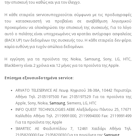
την επισκευή του καθώς και για τον έλεγχο.
Η κάθε εταιρεία serviceυποχρεούται σύμφωνα με τις προδιαγραφές
του κατασκευαστή να προβαίνει σε αναβάθμιση λογισμικού
προκειμένου να ολοκληρώσει την επισκευή της συσκευής. Για το λόγο
αυτό ο πελάτης είναι υποχρεωμένος να κρατάει αντίγραφο ασφαλείας
(BACK UP) των δεδομένων της συσκευής του. Η κάθε εταιρεία δεν φέρει
καμία ευθύνη για τυχόν απώλεια δεδομένων.
Η εγγύηση για τα προϊόντα της Nokia, Samsung, Sony, LG, HTC,
Blackberry είναι 2 χρόνια και 12 μήνες για τα προϊόντα της Apple.
Επίσημα εξουσιοδοτημένα service:
ARVATO TELESERVICE ΑΕ Λεωφ. Κηφισού 38-38Α, 10442 Περιστέρι
Αθήνα Τηλ. 2105197500 Fax: 2105197529 Για τα προϊόντα της
Apple, Sony, Nokia,
Samsung
, Siemens, LG, HTC
INFO QUEST TECHNOLOGIES ΑΕΒΕ Αλεξάνδρου Πάντου 25, 17671
Καλλιθέα Αθήνα Τηλ. 2119991000, 2119994000 Fax: 2119991499
Για τα προϊόντα της Apple
SMARTEC ΑΕ Φειδιππίδου 7, 12461 Χαϊδάρι Αθήνα Τηλ.
2105820000 Fax: 2105820030 Για τα προϊόντα της
Samsung