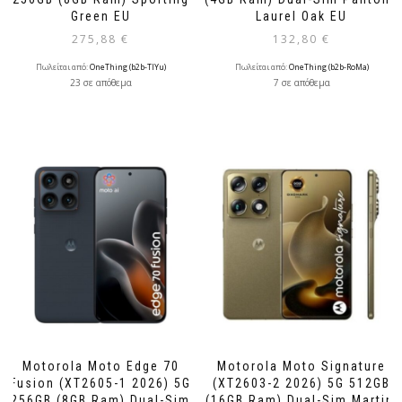
Green EU
Laurel Oak EU
275,88
€
132,80
€
Πωλείται από:
OneThing (b2b-TlYu)
Πωλείται από:
OneThing (b2b-RoMa)
23 σε απόθεμα
7 σε απόθεμα
Motorola Moto Edge 70
Motorola Moto Signature
Fusion (XT2605-1 2026) 5G
(XT2603-2 2026) 5G 512GB
256GB (8GB Ram) Dual-Sim
(16GB Ram) Dual-Sim Martini