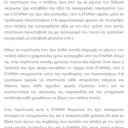
Σε περίπτωση που ο πελάτης πριν από την εκ μέρους του δήλωση
ακύρωσης έχει καταβάλει την αξία της εγκεκριμένης παραγγελίας του
και η ΕΤΑΙΡΕΙΑ την έχει ήδη εισπράξει, τότε η ΕΤΑΙΡΕΙΑ οφείλει μέσα σε
προθεσμία δεκατεσσάρων (14) ημερολογιακών ημερών να επιστρέψει
στον πελάτη την εισπραχθείσα αξία με τον ίδιο τρόπο που αυτός
επέσπευσε την καταβολή της (με αντιλογισμό του ποσού σε τραπεζικό
λογαριασμό, με καταβολή μετρητών κ.λπ.).
Άλλως σε περίπτωση που έχει δοθεί εντολή πληρωμής εκ μέρους του
πελάτη αλλά τα χρήματα δεν έχουν εισπραχθεί από την ΕΤΑΙΡΕΙΑ (όπως
πχ. στην περίπτωση εντολής χρέωσης πιστωτικής κάρτας όταν όμως η
Τράπεζα δεν έχει ακόμα καταβάλει το τίμημα στην ΕΤΑΙΡΕΙΑ), τότε η
ΕΤΑΙΡΕΙΑ υποχρεούται εντός της προθεσμίας των δεκατεσσάρων (14)
εργασίμων ημερών να επισπεύσει κάθε απαραίτητη ενέργεια και
δήλωση προς κάθε αρμόδιο φορέα (Τράπεζα κ.λπ.) για τη
γνωστοποίηση της ακύρωσης της παραγγελίας και την υποχρέωση
απόδοσης κάθε χρεωθέντος σε βάρος του πελάτη ποσού.
Στην περίπτωση αυτή η ΕΤΑΙΡΕΙΑ θεωρείται ότι έχει εκπληρώσει
σύννομα τις υποχρεώσεις της, και η αναίρεση κάθε χρέωσης θα γίνει με
βάση τους όρους της σύμβασης που συνδέει τον πελάτη με τον τρίτο
αυτό φορέα (Τράπεζα κ.λπ.) και η ΕΤΑΙΡΕΙΑ δεν φέρει καμία ευθύνη