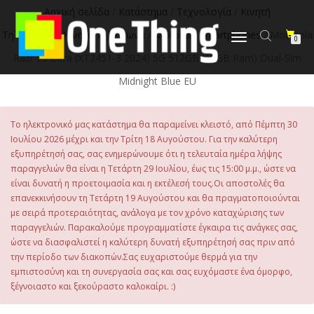
στο
Αρχική σελίδα
/
Κατάστημα
/
Τεχνολογία
/
Κινητή
περιεχόμενο
Τηλεφωνία
/
Κινητά Τηλέφωνα
/
Motorola Smartphones
/ Motorola
Εναλλαγή
0
πλοήγησης
Razr 50 Ultra (XT2451-3 2024) 5G 512GB (12GB Ram) Dual-Sim
Midnight Blue EU
Το ηλεκτρονικό μας κατάστημα θα παραμείνει κλειστό, από Πέμπτη 30
Ιουλίου 2026 μέχρι και την Τρίτη 18 Αυγούστου. Για την καλύτερη
εξυπηρέτησή σας, σας ενημερώνουμε ότι η τελευταία ημέρα λήψης
παραγγελιών θα είναι η Τετάρτη 29 Ιουλίου, έως τις 15:00 μ.μ., ώστε να
είναι δυνατή η προετοιμασία και η εκτέλεσή τους.Οι αποστολές θα
επανεκκινήσουν τη Τετάρτη 19 Αυγούστου και θα πραγματοποιούνται
με σειρά προτεραιότητας, ανάλογα με τον χρόνο καταχώρισης των
παραγγελιών. Παρακαλούμε προγραμματίστε έγκαιρα τις ανάγκες σας,
ώστε να διασφαλιστεί η καλύτερη δυνατή εξυπηρέτησή σας πριν από
την περίοδο των διακοπών.Σας ευχαριστούμε θερμά για την
εμπιστοσύνη και τη συνεργασία σας και σας ευχόμαστε ένα όμορφο,
ξέγνοιαστο και ξεκούραστο καλοκαίρι. :)