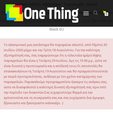
στο
Αρχική σελίδα
/
Κατάστημα
/
Τεχνολογία
/
Κινητή
περιεχόμενο
Τηλεφωνία
/
Κινητά Τηλέφωνα
/
Motorola Smartphones
/ Motorola
Εναλλαγή
0
πλοήγησης
Moto G35 (XT2433-5 2024) 5G 256GB (4GB Ram) Dual-Sim Midnight
Black EU
Το ηλεκτρονικό μας κατάστημα θα παραμείνει κλειστό, από Πέμπτη 30
Ιουλίου 2026 μέχρι και την Τρίτη 18 Αυγούστου. Για την καλύτερη
εξυπηρέτησή σας, σας ενημερώνουμε ότι η τελευταία ημέρα λήψης
παραγγελιών θα είναι η Τετάρτη 29 Ιουλίου, έως τις 15:00 μ.μ., ώστε να
είναι δυνατή η προετοιμασία και η εκτέλεσή τους.Οι αποστολές θα
επανεκκινήσουν τη Τετάρτη 19 Αυγούστου και θα πραγματοποιούνται
με σειρά προτεραιότητας, ανάλογα με τον χρόνο καταχώρισης των
παραγγελιών. Παρακαλούμε προγραμματίστε έγκαιρα τις ανάγκες σας,
ώστε να διασφαλιστεί η καλύτερη δυνατή εξυπηρέτησή σας πριν από
την περίοδο των διακοπών.Σας ευχαριστούμε θερμά για την
εμπιστοσύνη και τη συνεργασία σας και σας ευχόμαστε ένα όμορφο,
ξέγνοιαστο και ξεκούραστο καλοκαίρι. :)