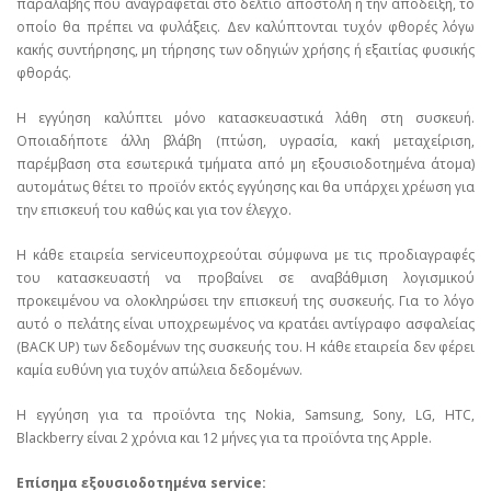
παραλαβής που αναγράφεται στο δελτίο αποστολή ή την απόδειξη, το
οποίο θα πρέπει να φυλάξεις. Δεν καλύπτονται τυχόν φθορές λόγω
κακής συντήρησης, μη τήρησης των οδηγιών χρήσης ή εξαιτίας φυσικής
φθοράς.
Η εγγύηση καλύπτει μόνο κατασκευαστικά λάθη στη συσκευή.
Οποιαδήποτε άλλη βλάβη (πτώση, υγρασία, κακή μεταχείριση,
παρέμβαση στα εσωτερικά τμήματα από μη εξουσιοδοτημένα άτομα)
αυτομάτως θέτει το προϊόν εκτός εγγύησης και θα υπάρχει χρέωση για
την επισκευή του καθώς και για τον έλεγχο.
Η κάθε εταιρεία serviceυποχρεούται σύμφωνα με τις προδιαγραφές
του κατασκευαστή να προβαίνει σε αναβάθμιση λογισμικού
προκειμένου να ολοκληρώσει την επισκευή της συσκευής. Για το λόγο
αυτό ο πελάτης είναι υποχρεωμένος να κρατάει αντίγραφο ασφαλείας
(BACK UP) των δεδομένων της συσκευής του. Η κάθε εταιρεία δεν φέρει
καμία ευθύνη για τυχόν απώλεια δεδομένων.
Η εγγύηση για τα προϊόντα της Nokia, Samsung, Sony, LG, HTC,
Blackberry είναι 2 χρόνια και 12 μήνες για τα προϊόντα της Apple.
Επίσημα εξουσιοδοτημένα service: