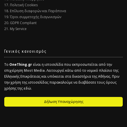
17. Πολιτική Cookies
18. Επίλυση διαφορών και Παράπονα
19. Όροι συμμετοχής διαγωνισμών
20. GDPR Compliant
21. My Service
Γενικός κανονισμός
Το
OneThing.gr
είναι η ιστοσελίδα που εκπροσωπείται από την
επιχείρηση
Most Media
. Λειτουργεί κάτω από το νομικό πλαίσιο της
Ελληνικής Επικράτειας και υπόκειται στα δικαστήρια της Αθήνας. Πριν
την χρήση της ιστοσελίδας παρακαλούμε να διαβάσατε τους όρους
χρήσης της
εδώ.
Δήλωση Υπαναχώρησης