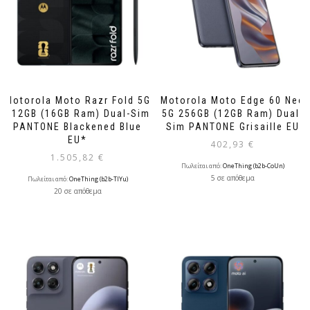
Motorola Moto Razr Fold 5G
Motorola Moto Edge 60 Neo
512GB (16GB Ram) Dual-Sim
5G 256GB (12GB Ram) Dual-
PANTONE Blackened Blue
Sim PANTONE Grisaille EU
EU*
402,93
€
1.505,82
€
Πωλείται από:
OneThing (b2b-CoUn)
5 σε απόθεμα
Πωλείται από:
OneThing (b2b-TlYu)
20 σε απόθεμα