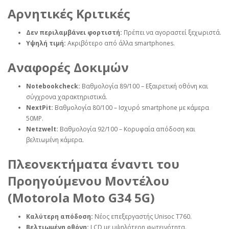
Αρνητικές Κριτικές
Δεν περιλαμβάνει φορτιστή:
Πρέπει να αγοραστεί ξεχωριστά.
Υψηλή τιμή:
Ακριβότερο από άλλα smartphones.
Αναφορές Δοκιμών
Notebookcheck:
Βαθμολογία 89/100 – Εξαιρετική οθόνη και
σύγχρονα χαρακτηριστικά.
NextPit:
Βαθμολογία 80/100 – Ισχυρό smartphone με κάμερα
50MP.
Netzwelt:
Βαθμολογία 92/100 – Κορυφαία απόδοση και
βελτιωμένη κάμερα.
Πλεονεκτήματα έναντι του
Προηγούμενου Μοντέλου
(Motorola Moto G34 5G)
Καλύτερη απόδοση:
Νέος επεξεργαστής Unisoc T760.
Βελτιωμένη οθόνη:
LCD με υψηλότερη φωτεινότητα.