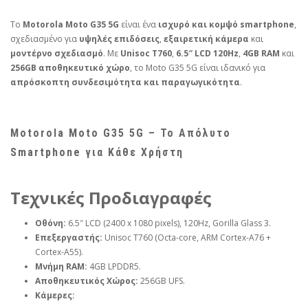
Το
Motorola Moto G35 5G
είναι ένα
ισχυρό και κομψό smartphone
,
σχεδιασμένο για
υψηλές επιδόσεις
,
εξαιρετική κάμερα
και
μοντέρνο σχεδιασμό
. Με
Unisoc T760
,
6.5″ LCD 120Hz
,
4GB RAM
και
256GB αποθηκευτικό χώρο
, το Moto G35 5G είναι ιδανικό για
απρόσκοπτη συνδεσιμότητα και παραγωγικότητα
.
Motorola Moto G35 5G – Το Απόλυτο
Smartphone για Κάθε Χρήστη
Τεχνικές Προδιαγραφές
Οθόνη:
6.5″ LCD (2400 x 1080 pixels), 120Hz, Gorilla Glass 3.
Επεξεργαστής:
Unisoc T760 (Octa-core, ARM Cortex-A76 +
Cortex-A55).
Μνήμη RAM:
4GB LPDDR5.
Αποθηκευτικός Χώρος:
256GB UFS.
Κάμερες: