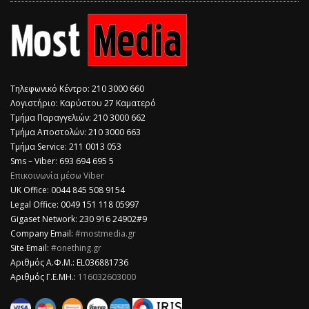
Τηλεφωνικό Κέντρο: 210 3000 660
Λογιστήριο: Καρύστου 27 Καματερό
Τμήμα Παραγγελιών: 210 3000 662
Τμήμα Αποστολών: 210 3000 663
Τμήμα Service: 211 0013 053
Sms – Viber: 693 694 695 5
Επικοινωνία μέσω Viber
​UK Office: 0044 845 508 9154
Legal Office: 0049 151 118 05997
Gigaset Network: 230 916 24902#9
Company Email:
#mostmedia.gr
Site Email:
#onething.gr
Αριθμός Α.Φ.Μ.: EL036881736
Αριθμός Γ.Ε.ΜΗ.:
116032603000