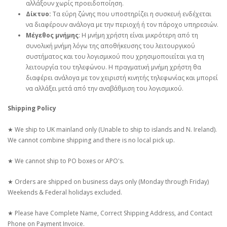
αλλάξουν χωρίς προειδοποίηση.
Δίκτυο:
Τα εύρη ζώνης που υποστηρίζει η συσκευή ενδέχεται
να διαφέρουν ανάλογα με την περιοχή ή τον πάροχο υπηρεσιών.
Μέγεθος μνήμης
: Η μνήμη χρήστη είναι μικρότερη από τη
συνολική μνήμη λόγω της αποθήκευσης του λειτουργικού
συστήματος και του λογισμικού που χρησιμοποιείται για τη
λειτουργία του τηλεφώνου. Η πραγματική μνήμη χρήστη θα
διαφέρει ανάλογα με τον χειριστή κινητής τηλεφωνίας και μπορεί
να αλλάξει μετά από την αναβάθμιση του λογισμικού.
Shipping Policy
★ We ship to UK mainland only (Unable to ship to islands and N. Ireland).
We cannot combine shipping and there is no local pick up.
★ We cannot ship to PO boxes or APO's.
★ Orders are shipped on business days only (Monday through Friday)
Weekends & Federal holidays excluded.
★ Please have Complete Name, Correct Shipping Address, and Contact
Phone on Payment Invoice.