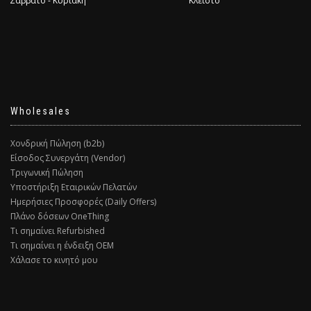
Σάββατο - Κυριακή
Κλειστό
Wholesales
Χονδρική Πώληση (b2b)
Είσοδος Συνεργάτη (Vendor)
Τριγωνική Πώληση
Υποστήριξη Εταιρικών Πελατών
Ημερήσιες Προσφορές (Daily Offers)
Πλάνο δόσεων OneThing
Τι σημαίνει Refurbished
Τι σημαίνει η ένδειξη ΟΕΜ
Χάλασε το κινητό μου