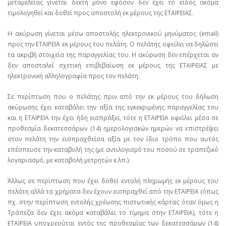
μεταμελείας γίνεται δεκτή μόνο εφόσον δεν έχει το είδος ακόμα
τιμολογηθεί και δοθεί προς αποστολή εκ μέρους της ΕΤΑΙΡΕΙΑΣ.
Η ακύρωση γίνεται μέσω αποστολής ηλεκτρονικού μηνύματος (email)
προς την ΕΤΑΙΡΕΙΑ εκ μέρους του πελάτη. Ο πελάτης οφείλει να δηλώσει
τα ακριβή στοιχεία της παραγγελίας του. Η ακύρωση δεν επέρχεται αν
δεν αποσταλεί σχετική επιβεβαίωση εκ μέρους της ΕΤΑΙΡΕΙΑΣ με
ηλεκτρονική αλληλογραφία προς τον πελάτη.
Σε περίπτωση που ο πελάτης πριν από την εκ μέρους του δήλωση
ακύρωσης έχει καταβάλει την αξία της εγκεκριμένης παραγγελίας του
και η ΕΤΑΙΡΕΙΑ την έχει ήδη εισπράξει, τότε η ΕΤΑΙΡΕΙΑ οφείλει μέσα σε
προθεσμία δεκατεσσάρων (14) ημερολογιακών ημερών να επιστρέψει
στον πελάτη την εισπραχθείσα αξία με τον ίδιο τρόπο που αυτός
επέσπευσε την καταβολή της (με αντιλογισμό του ποσού σε τραπεζικό
λογαριασμό, με καταβολή μετρητών κ.λπ.).
Άλλως σε περίπτωση που έχει δοθεί εντολή πληρωμής εκ μέρους του
πελάτη αλλά τα χρήματα δεν έχουν εισπραχθεί από την ΕΤΑΙΡΕΙΑ (όπως
πχ. στην περίπτωση εντολής χρέωσης πιστωτικής κάρτας όταν όμως η
Τράπεζα δεν έχει ακόμα καταβάλει το τίμημα στην ΕΤΑΙΡΕΙΑ), τότε η
ΕΤΑΙΡΕΙΑ υποχρεούται εντός της προθεσμίας των δεκατεσσάρων (14)