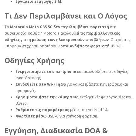
Εργαλείο εξαγωγής SIM
.
Τι Δεν Περιλαμβάνει και Ο Λόγος
Το
Motorola Moto G35 5G
δεν περιλαμβάνει φορτιστή
στη
συσκευασία, καθώς η Motorola ακολουθεί τις
περιβαλλοντικές
οδηγίες
για τη
μείωση των ηλεκτρονικών αποβλήτων
. Οι χρήστες
μπορούν να χρησιμοποιήσουν
οποιονδήποτε φορτιστή USB-C
.
Οδηγίες Χρήσης
Ενεργοποιήστε το smartphone
και ακολουθήστε τις οδηγίες
εγκατάστασης.
Συνδεθείτε στο Wi-Fi ή 5G
για να κατεβάσετε ενημερώσεις και
εφαρμογές.
Χρησιμοποιήστε την κάμερα
για εκπληκτικές φωτογραφίες και
βίντεο.
Ρυθμίστε τις παραμέτρους
μέσω του Android 14.
Φορτίστε μέσω USB-C
για γρήγορη φόρτιση.
Εγγύηση, Διαδικασία DOA &