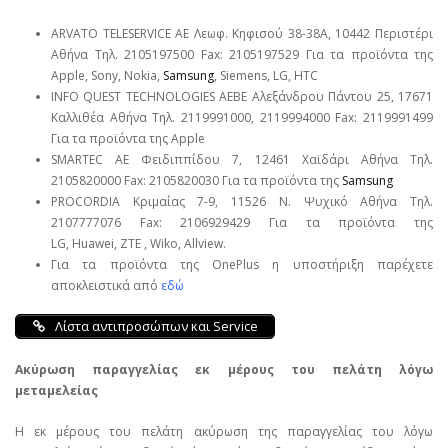
ARVATO TELESERVICE ΑΕ Λεωφ. Κηφισού 38-38Α, 10442 Περιστέρι
Αθήνα Τηλ. 2105197500 Fax: 2105197529 Για τα προϊόντα της
Apple, Sony, Nokia,
Samsung
, Siemens, LG, HTC
INFO QUEST TECHNOLOGIES ΑΕΒΕ Αλεξάνδρου Πάντου 25, 17671
Καλλιθέα Αθήνα Τηλ. 2119991000, 2119994000 Fax: 2119991499
Για τα προϊόντα της Apple
SMARTEC ΑΕ Φειδιππίδου 7, 12461 Χαϊδάρι Αθήνα Τηλ.
2105820000 Fax: 2105820030 Για τα προϊόντα της
Samsung
PROCORDIA Κριμαίας 7-9, 11526 Ν. Ψυχικό Αθήνα Τηλ.
2107777076 Fax: 2106929429 Για τα προϊόντα της
LG, Huawei, ΖΤΕ , Wiko, Allview.
Για τα προϊόντα της OnePlus η υποστήριξη παρέχετε
αποκλειστικά από
εδώ
Λίστα αντιπροσώπων και Service
Ακύρωση παραγγελίας εκ μέρους του πελάτη λόγω
μεταμελείας
Η εκ μέρους του πελάτη ακύρωση της παραγγελίας του λόγω