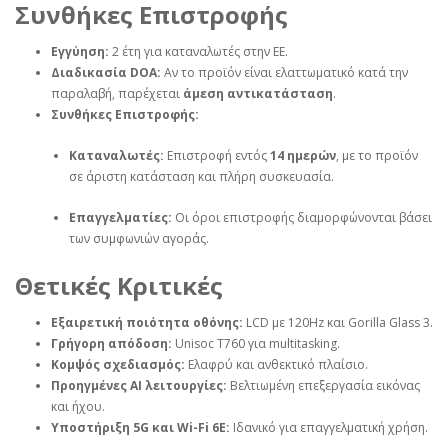
Συνθήκες Επιστροφής
Εγγύηση:
2 έτη για καταναλωτές στην ΕΕ.
Διαδικασία DOA:
Αν το προϊόν είναι ελαττωματικό κατά την
παραλαβή, παρέχεται
άμεση αντικατάσταση
.
Συνθήκες Επιστροφής:
Καταναλωτές:
Επιστροφή εντός
14 ημερών
, με το προϊόν
σε άριστη κατάσταση και πλήρη συσκευασία.
Επαγγελματίες:
Οι όροι επιστροφής διαμορφώνονται βάσει
των συμφωνιών αγοράς.
Θετικές Κριτικές
Εξαιρετική ποιότητα οθόνης:
LCD με 120Hz και Gorilla Glass 3.
Γρήγορη απόδοση:
Unisoc T760 για multitasking.
Κομψός σχεδιασμός:
Ελαφρύ και ανθεκτικό πλαίσιο.
Προηγμένες AI λειτουργίες:
Βελτιωμένη επεξεργασία εικόνας
και ήχου.
Υποστήριξη 5G και Wi-Fi 6E:
Ιδανικό για επαγγελματική χρήση.