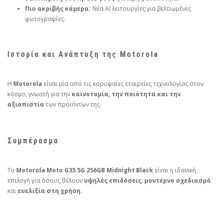
Πιο ακριβής κάμερα:
Νέα AI λειτουργίες για βελτιωμένες
φωτογραφίες.
Ιστορία και Ανάπτυξη της Motorola
Η
Motorola
είναι μία από τις κορυφαίες εταιρείες τεχνολογίας στον
κόσμο, γνωστή για την
καινοτομία, την ποιότητα και την
αξιοπιστία
των προϊόντων της.
Συμπέρασμα
Το
Motorola Moto G35 5G 256GB Midnight Black
είναι η ιδανική
επιλογή για όσους θέλουν
υψηλές επιδόσεις
,
μοντέρνο σχεδιασμό
και
ευελιξία στη χρήση
.