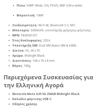
Πίσω:
50MP (Wide, OIS, PDAF), 8MP (Ultra-wide).
Μπροστινή:
16MP.
Συνδεσιμότητα:
Wi-Fi 6E, Bluetooth 5.3, NFC.
Μπαταρία:
5000mAh, υποστήριξη γρήγορης φόρτισης.
MPN:
PB3K0015IT.
Έτος Κυκλοφορίας:
2024.
Υποστήριξη SIM:
Dual SIM (Nano-SIM & eSIM).
Δίκτυα:
5G, 4G LTE.
Χρώμα:
Midnight Black.
Διαστάσεις:
166 x 76 x 8 mm.
Βάρος:
188g.
Περιεχόμενα Συσκευασίας για
την Ελληνική Αγορά
Motorola Moto G35 5G 256GB Midnight Black
.
Καλώδιο φόρτισης USB-C
.
Οδηγίες χρήσης
.