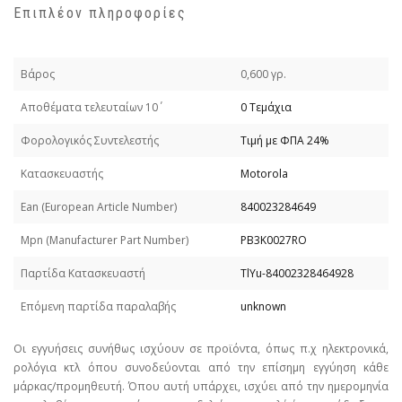
Επιπλέον πληροφορίες
Βάρος
0,600 γρ.
Απoθέματα τελευταίων 10΄
0 Τεμάχια
Φορολογικός Συντελεστής
Τιμή με ΦΠΑ 24%
Κατασκευαστής
Motorola
Εan (European Article Number)
840023284649
Mpn (Manufacturer Part Number)
PB3K0027RO
Παρτίδα Κατασκευαστή
TlYu-84002328464928
Επόμενη παρτίδα παραλαβής
unknown
Οι εγγυήσεις συνήθως ισχύουν σε προϊόντα, όπως π.χ ηλεκτρονικά,
ρολόγια κτλ όπου συνοδεύονται από την επίσημη εγγύηση κάθε
μάρκας/προμηθευτή. Όπου αυτή υπάρχει, ισχύει από την ημερομηνία