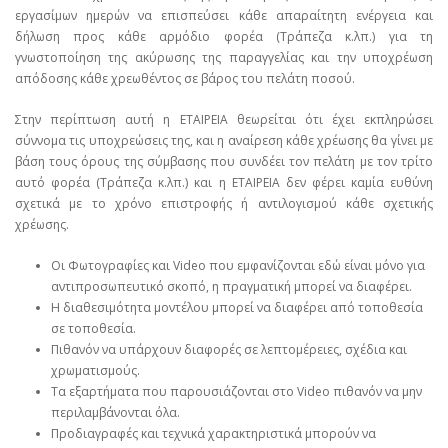
εργασίμων ημερών να επισπεύσει κάθε απαραίτητη ενέργεια και
δήλωση προς κάθε αρμόδιο φορέα (Τράπεζα κ.λπ.) για τη
γνωστοποίηση της ακύρωσης της παραγγελίας και την υποχρέωση
απόδοσης κάθε χρεωθέντος σε βάρος του πελάτη ποσού.
Στην περίπτωση αυτή η ΕΤΑΙΡΕΙΑ θεωρείται ότι έχει εκπληρώσει
σύννομα τις υποχρεώσεις της, και η αναίρεση κάθε χρέωσης θα γίνει με
βάση τους όρους της σύμβασης που συνδέει τον πελάτη με τον τρίτο
αυτό φορέα (Τράπεζα κ.λπ.) και η ΕΤΑΙΡΕΙΑ δεν φέρει καμία ευθύνη
σχετικά με το χρόνο επιστροφής ή αντιλογισμού κάθε σχετικής
χρέωσης.
Οι Φωτογραφίες και Video που εμφανίζονται εδώ είναι μόνο για
αντιπροσωπευτικό σκοπό, η πραγματική μπορεί να διαφέρει.
Η διαθεσιμότητα μοντέλου μπορεί να διαφέρει από τοποθεσία
σε τοποθεσία.
Πιθανόν να υπάρχουν διαφορές σε λεπτομέρειες, σχέδια και
χρωματισμούς.
Τα εξαρτήματα που παρουσιάζονται στο Video πιθανόν να μην
περιλαμβάνονται όλα.
Προδιαγραφές και τεχνικά χαρακτηριστικά μπορούν να