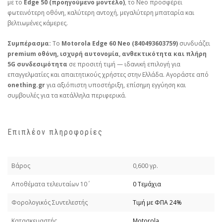
με το
Edge 50 (προηγούμενο μοντέλο)
, το Neo προσφέρει
φωτεινότερη οθόνη, καλύτερη αντοχή, μεγαλύτερη μπαταρία και
βελτιωμένες κάμερες.
Συμπέρασμα:
Το
Motorola Edge 60 Neo (840493603759)
συνδυάζει
premium οθόνη, ισχυρή αυτονομία, ανθεκτικότητα και πλήρη
5G συνδεσιμότητα
σε προσιτή τιμή — ιδανική επιλογή για
επαγγελματίες και απαιτητικούς χρήστες στην Ελλάδα. Αγοράστε από
onething.gr
για αξιόπιστη υποστήριξη, επίσημη εγγύηση και
συμβουλές για τα κατάλληλα περιφερικά.
Επιπλέον πληροφορίες
Βάρος
0,600 γρ.
Απoθέματα τελευταίων 10΄
0 Τεμάχια
Φορολογικός Συντελεστής
Τιμή με ΦΠΑ 24%
Κατασκευαστής
Motorola