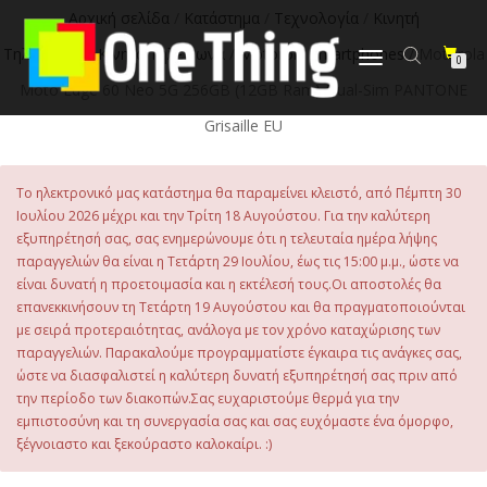
στο
Αρχική σελίδα
/
Κατάστημα
/
Τεχνολογία
/
Κινητή
περιεχόμενο
Τηλεφωνία
/
Κινητά Τηλέφωνα
/
Motorola Smartphones
/ Motorola
Εναλλαγή
0
πλοήγησης
Moto Edge 60 Neo 5G 256GB (12GB Ram) Dual-Sim PANTONE
Grisaille EU
Το ηλεκτρονικό μας κατάστημα θα παραμείνει κλειστό, από Πέμπτη 30
Ιουλίου 2026 μέχρι και την Τρίτη 18 Αυγούστου. Για την καλύτερη
εξυπηρέτησή σας, σας ενημερώνουμε ότι η τελευταία ημέρα λήψης
παραγγελιών θα είναι η Τετάρτη 29 Ιουλίου, έως τις 15:00 μ.μ., ώστε να
είναι δυνατή η προετοιμασία και η εκτέλεσή τους.Οι αποστολές θα
επανεκκινήσουν τη Τετάρτη 19 Αυγούστου και θα πραγματοποιούνται
με σειρά προτεραιότητας, ανάλογα με τον χρόνο καταχώρισης των
παραγγελιών. Παρακαλούμε προγραμματίστε έγκαιρα τις ανάγκες σας,
ώστε να διασφαλιστεί η καλύτερη δυνατή εξυπηρέτησή σας πριν από
την περίοδο των διακοπών.Σας ευχαριστούμε θερμά για την
εμπιστοσύνη και τη συνεργασία σας και σας ευχόμαστε ένα όμορφο,
ξέγνοιαστο και ξεκούραστο καλοκαίρι. :)