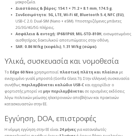
μακροζωία.
Διαστάσεις & βάρος:
154.1 × 71.2 × 8.1 mm
,
174.5 g
.
Συνδεσιμότητα:
5G, LTE, Wi‑Fi 6E, Bluetooth 5.4, NFC (EU)
,
USB‑C 2.0. Dual‑SIM (Nano + eSIM). Υποστηριζόμενες μπάντες
2G/3G/4G/5G πλήρεις.
Ασφάλεια & αντοχή:
IP68/IP69
,
MIL‑STD‑810H
, ενσωματωμένος
αισθητήρας δακτυλικού αποτυπώματος στην οθόνη.
SAR:
0.86 W/kg (κεφάλι)
,
1.31 W/kg (σώμα)
.
Υλικά, συσκευασία και νομοθεσία
Το
Edge 60 Neo
χρησιμοποιεί
πλαστική πλάτη και πλαίσιο
με
ενισχυμένο γυαλί μπροστά (Gorilla Glass 7i). Στην ελληνική συσκευασία
συνήθως
περιλαμβάνεται καλώδιο USB‑C
και εγχειρίδια· ο
φορτιστής μπορεί να
μην περιλαμβάνεται
σε ορισμένες εκδόσεις
λόγω πολιτικών μείωσης ηλεκτρονικών αποβλήτων και πρακτικών
κατασκευαστών στην ΕΕ.
Εγγύηση, DOA, επιστροφές
Η νόμιμη εγγύηση στην ΕΕ είναι
24 μήνες
για καταναλωτές·
επαγγελματίες συνήθως έχουν
12 μήνες
ή όρους βάσει τιμολογίου.