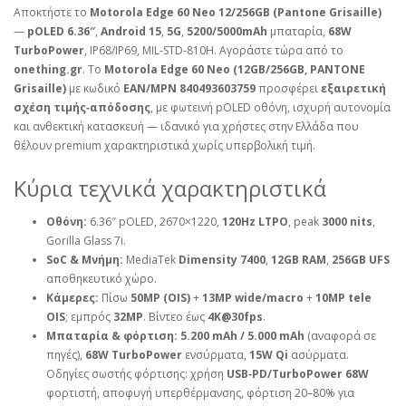
Αποκτήστε το
Motorola Edge 60 Neo 12/256GB (Pantone Grisaille)
—
pOLED 6.36″
,
Android 15
,
5G
,
5200/5000mAh
μπαταρία,
68W
TurboPower
, IP68/IP69, MIL‑STD‑810H. Αγοράστε τώρα από το
onething.gr
. Το
Motorola Edge 60 Neo (12GB/256GB, PANTONE
Grisaille)
με κωδικό
EAN/MPN 840493603759
προσφέρει
εξαιρετική
σχέση τιμής‑απόδοσης
, με φωτεινή pOLED οθόνη, ισχυρή αυτονομία
και ανθεκτική κατασκευή — ιδανικό για χρήστες στην Ελλάδα που
θέλουν premium χαρακτηριστικά χωρίς υπερβολική τιμή.
Κύρια τεχνικά χαρακτηριστικά
Οθόνη:
6.36″ pOLED, 2670×1220,
120Hz LTPO
, peak
3000 nits
,
Gorilla Glass 7i.
SoC & Μνήμη:
MediaTek
Dimensity 7400
,
12GB RAM
,
256GB UFS
αποθηκευτικό χώρο.
Κάμερες:
Πίσω
50MP (OIS)
+
13MP wide/macro
+
10MP tele
OIS
; εμπρός
32MP
. Βίντεο έως
4K@30fps
.
Μπαταρία & φόρτιση:
5.200 mAh / 5.000 mAh
(αναφορά σε
πηγές),
68W TurboPower
ενσύρματα,
15W Qi
ασύρματα.
Οδηγίες σωστής φόρτισης: χρήση
USB‑PD/TurboPower 68W
φορτιστή, αποφυγή υπερθέρμανσης, φόρτιση 20–80% για