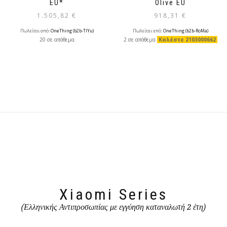
EU*
Olive EU
1.505,82
€
918,31
€
Πωλείται από:
OneThing (b2b-TlYu)
Πωλείται από:
OneThing (b2b-RoMa)
20 σε απόθεμα
2 σε απόθεμα
Καλέστε 2103000662
Xiaomi Series
(Ελληνικής Αντιπροσωπίας με εγγύηση καταναλωτή 2 έτη)