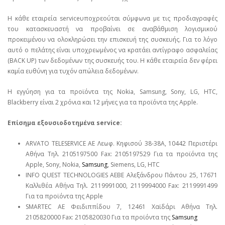
Η κάθε εταιρεία serviceυποχρεούται σύμφωνα με τις προδιαγραφές
του κατασκευαστή να προβαίνει σε αναβάθμιση λογισμικού
προκειμένου να ολοκληρώσει την επισκευή της συσκευής. Για το λόγο
αυτό ο πελάτης είναι υποχρεωμένος να κρατάει αντίγραφο ασφαλείας
(BACK UP) των δεδομένων της συσκευής του. Η κάθε εταιρεία δεν φέρει
καμία ευθύνη για τυχόν απώλεια δεδομένων.
Η εγγύηση για τα προϊόντα της Nokia, Samsung, Sony, LG, HTC,
Blackberry είναι 2 χρόνια και 12 μήνες για τα προϊόντα της Apple.
Επίσημα εξουσιοδοτημένα service:
ARVATO TELESERVICE ΑΕ Λεωφ. Κηφισού 38-38Α, 10442 Περιστέρι
Αθήνα Τηλ. 2105197500 Fax: 2105197529 Για τα προϊόντα της
Apple, Sony, Nokia,
Samsung
, Siemens, LG, HTC
INFO QUEST TECHNOLOGIES ΑΕΒΕ Αλεξάνδρου Πάντου 25, 17671
Καλλιθέα Αθήνα Τηλ. 2119991000, 2119994000 Fax: 2119991499
Για τα προϊόντα της Apple
SMARTEC ΑΕ Φειδιππίδου 7, 12461 Χαϊδάρι Αθήνα Τηλ.
2105820000 Fax: 2105820030 Για τα προϊόντα της
Samsung