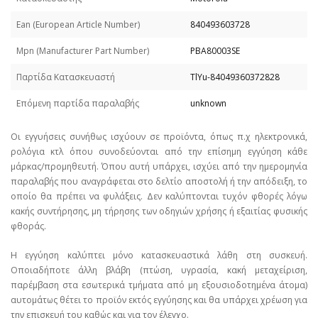
Εan (European Article Number)
840493603728
Mpn (Manufacturer Part Number)
PBA80003SE
Παρτίδα Κατασκευαστή
TlYu-84049360372828
Επόμενη παρτίδα παραλαβής
unknown
Οι εγγυήσεις συνήθως ισχύουν σε προϊόντα, όπως π.χ ηλεκτρονικά,
ρολόγια κτλ όπου συνοδεύονται από την επίσημη εγγύηση κάθε
μάρκας/προμηθευτή. Όπου αυτή υπάρχει, ισχύει από την ημερομηνία
παραλαβής που αναγράφεται στο δελτίο αποστολή ή την απόδειξη, το
οποίο θα πρέπει να φυλάξεις. Δεν καλύπτονται τυχόν φθορές λόγω
κακής συντήρησης, μη τήρησης των οδηγιών χρήσης ή εξαιτίας φυσικής
φθοράς.
Η εγγύηση καλύπτει μόνο κατασκευαστικά λάθη στη συσκευή.
Οποιαδήποτε άλλη βλάβη (πτώση, υγρασία, κακή μεταχείριση,
παρέμβαση στα εσωτερικά τμήματα από μη εξουσιοδοτημένα άτομα)
αυτομάτως θέτει το προϊόν εκτός εγγύησης και θα υπάρχει χρέωση για
την επισκευή του καθώς και για τον έλεγχο.