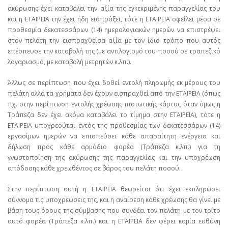
ακύρωσης έχει καταβάλει την αξία της εγκεκριμένης παραγγελίας του
και η ΕΤΑΙΡΕΙΑ την έχει ήδη εισπράξει, τότε η ΕΤΑΙΡΕΙΑ οφείλει μέσα σε
προθεσμία δεκατεσσάρων (14) ημερολογιακών ημερών να επιστρέψει
στον πελάτη την εισπραχθείσα αξία με τον ίδιο τρόπο που αυτός
επέσπευσε την καταβολή της (με αντιλογισμό του ποσού σε τραπεζικό
λογαριασμό, με καταβολή μετρητών κ.λπ.).
Άλλως σε περίπτωση που έχει δοθεί εντολή πληρωμής εκ μέρους του
πελάτη αλλά τα χρήματα δεν έχουν εισπραχθεί από την ΕΤΑΙΡΕΙΑ (όπως
πχ. στην περίπτωση εντολής χρέωσης πιστωτικής κάρτας όταν όμως η
Τράπεζα δεν έχει ακόμα καταβάλει το τίμημα στην ΕΤΑΙΡΕΙΑ), τότε η
ΕΤΑΙΡΕΙΑ υποχρεούται εντός της προθεσμίας των δεκατεσσάρων (14)
εργασίμων ημερών να επισπεύσει κάθε απαραίτητη ενέργεια και
δήλωση προς κάθε αρμόδιο φορέα (Τράπεζα κ.λπ.) για τη
γνωστοποίηση της ακύρωσης της παραγγελίας και την υποχρέωση
απόδοσης κάθε χρεωθέντος σε βάρος του πελάτη ποσού.
Στην περίπτωση αυτή η ΕΤΑΙΡΕΙΑ θεωρείται ότι έχει εκπληρώσει
σύννομα τις υποχρεώσεις της, και η αναίρεση κάθε χρέωσης θα γίνει με
βάση τους όρους της σύμβασης που συνδέει τον πελάτη με τον τρίτο
αυτό φορέα (Τράπεζα κ.λπ.) και η ΕΤΑΙΡΕΙΑ δεν φέρει καμία ευθύνη