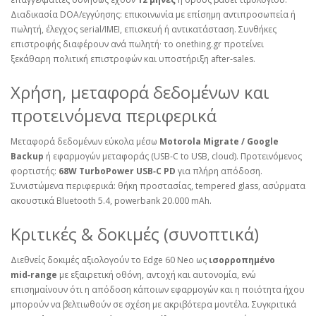
Διαδικασία DOA/εγγύησης: επικοινωνία με επίσημη αντιπροσωπεία ή
πωλητή, έλεγχος serial/IMEI, επισκευή ή αντικατάσταση. Συνθήκες
επιστροφής διαφέρουν ανά πωλητή· το
onething.gr
προτείνει
ξεκάθαρη πολιτική επιστροφών και υποστήριξη after‑sales.
Χρήση, μεταφορά δεδομένων και
προτεινόμενα περιφερικά
Μεταφορά δεδομένων εύκολα μέσω
Motorola Migrate / Google
Backup
ή εφαρμογών μεταφοράς (USB‑C to USB, cloud). Προτεινόμενος
φορτιστής:
68W TurboPower USB‑C PD
για πλήρη απόδοση.
Συνιστώμενα περιφερικά: θήκη προστασίας, tempered glass, ασύρματα
ακουστικά Bluetooth 5.4, powerbank 20.000 mAh.
Κριτικές & δοκιμές (συνοπτικά)
Διεθνείς δοκιμές αξιολογούν το Edge 60 Neo ως
ισορροπημένο
mid‑range
με εξαιρετική οθόνη, αντοχή και αυτονομία, ενώ
επισημαίνουν ότι η απόδοση κάποιων εφαρμογών και η ποιότητα ήχου
μπορούν να βελτιωθούν σε σχέση με ακριβότερα μοντέλα. Συγκριτικά