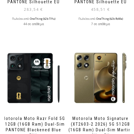
PANTONE Silhouette EU
PANTONE Silhouette EU
283,54
€
458,51
€
Πωλείται από:
OneThing (b2b-TlYu)
Πωλείται από:
OneThing (b2b-RoMa)
44 σε απόθεμα
7 σε απόθεμα
Motorola Moto Razr Fold 5G
Motorola Moto Signature
512GB (16GB Ram) Dual-Sim
(XT2603-2 2026) 5G 512GB
PANTONE Blackened Blue
(16GB Ram) Dual-Sim Martini