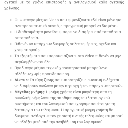
σχετικά με το χρόνο επιστροφής ή αντιλογισμού κάθε σχετικής
χρέωσης.
Οι Φωτογραφίες και Video που εμφανίζονται εδώ είναι μόνο για
αντιπροσωπευτικό σκοπό, η πραγματική μπορεί να διαφέρει.
Η διαθεσιμότητα μοντέλου μπορεί να διαφέρει από τοποθεσία
σε τοποθεσία.
Πιθανόν να υπάρχουν διαφορές σε λεπτομέρειες, σχέδια και
χρωματισμούς.
Τα εξαρτήματα που παρουσιάζονται στο Video πιθανόν να μην
περιλαμβάνονται όλα.
Προδιαγραφές και τεχνικά χαρακτηριστικά μπορούν να
αλλάξουν χωρίς προειδοποίηση.
Δίκτυο:
Τα εύρη ζώνης που υποστηρίζει η συσκευή ενδέχεται
να διαφέρουν ανάλογα με την περιοχή ή τον πάροχο υπηρεσιών.
Μέγεθος μνήμης
: Η μνήμη χρήστη είναι μικρότερη από τη
συνολική μνήμη λόγω της αποθήκευσης του λειτουργικού
συστήματος και του λογισμικού που χρησιμοποιείται για τη
λειτουργία του τηλεφώνου. Η πραγματική μνήμη χρήστη θα
διαφέρει ανάλογα με τον χειριστή κινητής τηλεφωνίας και μπορεί
να αλλάξει μετά από την αναβάθμιση του λογισμικού.