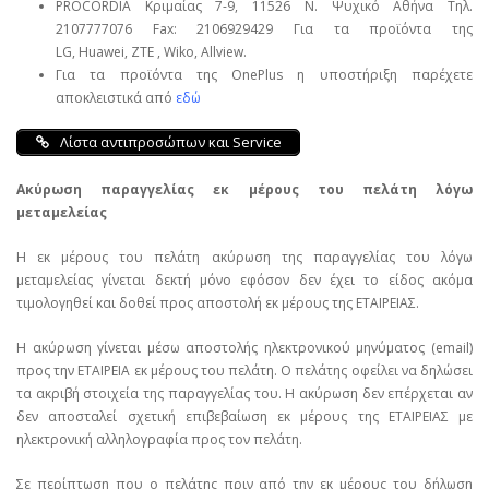
PROCORDIA Κριμαίας 7-9, 11526 Ν. Ψυχικό Αθήνα Τηλ.
2107777076 Fax: 2106929429 Για τα προϊόντα της
LG, Huawei, ΖΤΕ , Wiko, Allview.
Για τα προϊόντα της OnePlus η υποστήριξη παρέχετε
αποκλειστικά από
εδώ
Λίστα αντιπροσώπων και Service
Ακύρωση παραγγελίας εκ μέρους του πελάτη λόγω
μεταμελείας
Η εκ μέρους του πελάτη ακύρωση της παραγγελίας του λόγω
μεταμελείας γίνεται δεκτή μόνο εφόσον δεν έχει το είδος ακόμα
τιμολογηθεί και δοθεί προς αποστολή εκ μέρους της ΕΤΑΙΡΕΙΑΣ.
Η ακύρωση γίνεται μέσω αποστολής ηλεκτρονικού μηνύματος (email)
προς την ΕΤΑΙΡΕΙΑ εκ μέρους του πελάτη. Ο πελάτης οφείλει να δηλώσει
τα ακριβή στοιχεία της παραγγελίας του. Η ακύρωση δεν επέρχεται αν
δεν αποσταλεί σχετική επιβεβαίωση εκ μέρους της ΕΤΑΙΡΕΙΑΣ με
ηλεκτρονική αλληλογραφία προς τον πελάτη.
Σε περίπτωση που ο πελάτης πριν από την εκ μέρους του δήλωση