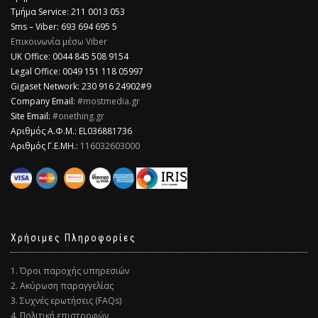
Τμήμα Service: 211 0013 053
Sms – Viber: 693 694 695 5
Επικοινωνία μέσω Viber
​UK Office: 0044 845 508 9154
Legal Office: 0049 151 118 05997
Gigaset Network: 230 916 24902#9
Company Email:
#mostmedia.gr
Site Email:
#onething.gr
Αριθμός Α.Φ.Μ.: EL036881736
Αριθμός Γ.Ε.ΜΗ.:
116032603000
Χρήσιμες Πληροφορίες
1. Όροι παροχής υπηρεσιών
2. Ακύρωση παραγγελίας
3. Συχνές ερωτήσεις (FAQs)
4. Πολιτική επιστροφών