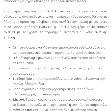
απόδοσης κάθε χρεωθέντος σε βάρος του πελάτη ποσού.
Στην περίπτωση αυτή η ΕΤΑΙΡΕΙΑ θεωρείται ότι έχει εκπληρώσει
σύννομα τις υποχρεώσεις της, και η αναίρεση κάθε χρέωσης θα γίνει με
βάση τους όρους της σύμβασης που συνδέει τον πελάτη με τον τρίτο
αυτό φορέα (Τράπεζα κ.λπ.) και η ΕΤΑΙΡΕΙΑ δεν φέρει καμία ευθύνη
σχετικά με το χρόνο επιστροφής ή αντιλογισμού κάθε σχετικής
χρέωσης.
Οι Φωτογραφίες και Video που εμφανίζονται εδώ είναι μόνο για
αντιπροσωπευτικό σκοπό, η πραγματική μπορεί να διαφέρει.
Η διαθεσιμότητα μοντέλου μπορεί να διαφέρει από τοποθεσία
σε τοποθεσία.
Πιθανόν να υπάρχουν διαφορές σε λεπτομέρειες, σχέδια και
χρωματισμούς.
Τα εξαρτήματα που παρουσιάζονται στο Video πιθανόν να μην
περιλαμβάνονται όλα.
Προδιαγραφές και τεχνικά χαρακτηριστικά μπορούν να
αλλάξουν χωρίς προειδοποίηση.
Δίκτυο:
Τα εύρη ζώνης που υποστηρίζει η συσκευή ενδέχεται
να διαφέρουν ανάλογα με την περιοχή ή τον πάροχο υπηρεσιών.
Μέγεθος μνήμης
: Η μνήμη χρήστη είναι μικρότερη από τη