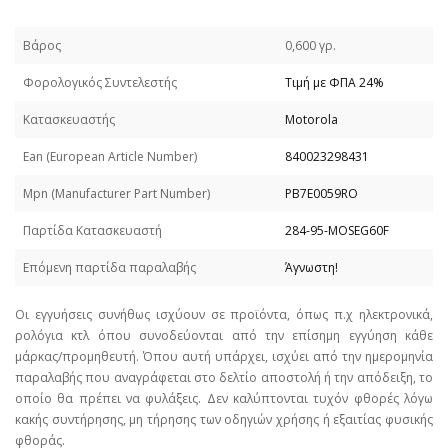
Βάρος
0,600 γρ.
Φορολογικός Συντελεστής
Τιμή με ΦΠΑ 24%
Κατασκευαστής
Motorola
Εan (European Article Number)
840023298431
Mpn (Manufacturer Part Number)
PB7E0059RO
Παρτίδα Κατασκευαστή
284-95-MOSEG60F
Επόμενη παρτίδα παραλαβής
Άγνωστη!
Οι εγγυήσεις συνήθως ισχύουν σε προϊόντα, όπως π.χ ηλεκτρονικά,
ρολόγια κτλ όπου συνοδεύονται από την επίσημη εγγύηση κάθε
μάρκας/προμηθευτή. Όπου αυτή υπάρχει, ισχύει από την ημερομηνία
παραλαβής που αναγράφεται στο δελτίο αποστολή ή την απόδειξη, το
οποίο θα πρέπει να φυλάξεις. Δεν καλύπτονται τυχόν φθορές λόγω
κακής συντήρησης, μη τήρησης των οδηγιών χρήσης ή εξαιτίας φυσικής
φθοράς.