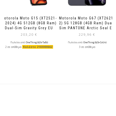
Motorola Moto G15 (XT2521-
Motorola Moto G67 (XT2621-
3 2024) 4G 512GB (8GB Ram)
2) 5G 128GB (4GB Ram) Dual-
Dual-Sim Gravity Grey EU
Sim PANTONE Arctic Seal EU
203,20
€
229,96
€
Πωλείται από:
OneThing (b2b-TaBi)
Πωλείται από:
OneThing (b2b-CoUn)
2 σε απόθεμα
Καλέστε 2103000662
3 σε απόθεμα