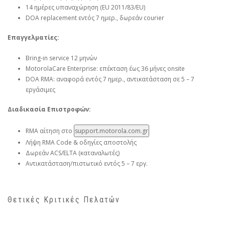
14 ημέρες υπαναχώρηση (EU 2011/83/EU)
DOA replacement εντός 7 ημερ., δωρεάν courier
Επαγγελματίες:
Bring-in service 12 μηνών
MotorolaCare Enterprise: επέκταση έως 36 μήνες onsite
DOA RMA: αναφορά εντός 7 ημερ., αντικατάσταση σε 5 – 7
εργάσιμες
Διαδικασία Επιστροφών:
RMA αίτηση στο
support.motorola.com.gr
Λήψη RMA Code & οδηγίες αποστολής
Δωρεάν ACS/ELTA (καταναλωτές)
Αντικατάσταση/πιστωτικό εντός 5 – 7 εργ.
Θετικές Κριτικές Πελατών