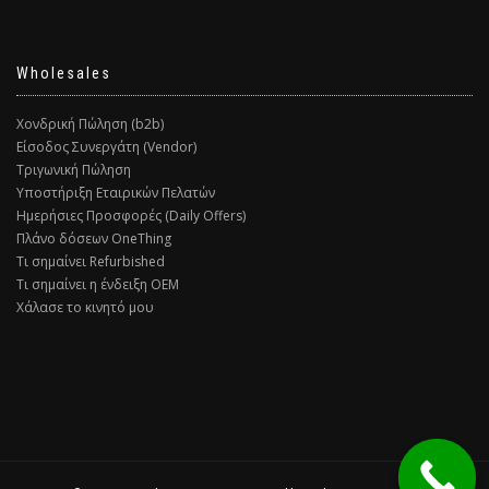
Wholesales
Χονδρική Πώληση (b2b)
Είσοδος Συνεργάτη (Vendor)
Τριγωνική Πώληση
Υποστήριξη Εταιρικών Πελατών
Ημερήσιες Προσφορές (Daily Offers)
Πλάνο δόσεων OneThing
Τι σημαίνει Refurbished
Τι σημαίνει η ένδειξη ΟΕΜ
Χάλασε το κινητό μου