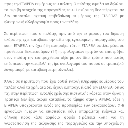
προς την ΕΤΑΙΡΕΙΑ εκ μέρους του πελάτη. Ο πελάτης οφείλει να δηλώσει
τα ακριβή στοιχεία της παραγγελίας του. Η ακύρωση δεν επέρχεται αν
δεν αποσταλεί σχετική επιβεβαίωση εκ μέρους της ΕΤΑΙΡΕΙΑΣ με
ηλεκτρονική αλληλογραφία προς τον πελάτη.
Σε περίπτωση που ο πελάτης πριν από την εκ μέρους του δήλωση
ακύρωσης έχει καταβάλει την αξία της εγκεκριμένης παραγγελίας του
και η ΕΤΑΙΡΕΙΑ την έχει ήδη εισπράξει, τότε η ΕΤΑΙΡΕΙΑ οφείλει μέσα σε
προθεσμία δεκατεσσάρων (14) ημερολογιακών ημερών να επιστρέψει
στον πελάτη την εισπραχθείσα αξία με τον ίδιο τρόπο που αυτός
επέσπευσε την καταβολή της (με αντιλογισμό του ποσού σε τραπεζικό
λογαριασμό, με καταβολή μετρητών κ.λπ.).
Άλλως σε περίπτωση που έχει δοθεί εντολή πληρωμής εκ μέρους του
πελάτη αλλά τα χρήματα δεν έχουν εισπραχθεί από την ΕΤΑΙΡΕΙΑ (όπως
πχ. στην περίπτωση εντολής χρέωσης πιστωτικής κάρτας όταν όμως η
Τράπεζα δεν έχει ακόμα καταβάλει το τίμημα στην ΕΤΑΙΡΕΙΑ), τότε η
ΕΤΑΙΡΕΙΑ υποχρεούται εντός της προθεσμίας των δεκατεσσάρων (14)
εργασίμων ημερών να επισπεύσει κάθε απαραίτητη ενέργεια και
δήλωση προς κάθε αρμόδιο φορέα (Τράπεζα κ.λπ.) για τη
γνωστοποίηση της ακύρωσης της παραγγελίας και την υποχρέωση