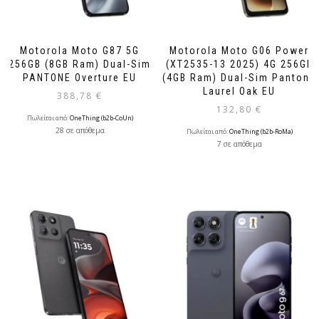
Motorola Moto G87 5G
Motorola Moto G06 Power
256GB (8GB Ram) Dual-Sim
(XT2535-13 2025) 4G 256GB
PANTONE Οverture EU
(4GB Ram) Dual-Sim Pantone
Laurel Oak EU
388,78
€
132,80
€
Πωλείται από:
OneThing (b2b-CoUn)
28 σε απόθεμα
Πωλείται από:
OneThing (b2b-RoMa)
7 σε απόθεμα