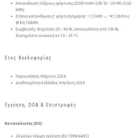
Κατανάλωση πλήρους φόρτισης (5200 mAh×3,85 V): ~20 Wh (0,02
kWh)
Ετήσια κατανάλωση (1 φόρτιση/ημέρα): ~7,3 kWh → ~€1,38/έτος
@ €0,19/kWh
Συμβουλές: Φορτίστε 20 – 80 %, αποσυνδέστε στο 100 %,
διατηρείστε συσκευή σε 10 – 35 °C.
Έτος Κυκλοφορίας
Παρουσίαση: Μάρτιος 2024
Διαθεσιμότητα Ελλάδα: Απρίλιος 2024
Εγγύηση, DOA & Επιστροφές
Καταναλωτές (EU):
24 μηνών νόμιμη εγγύηση (EU 1999/44/EC)