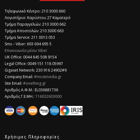
Τηλεφωνικό Κέντρο: 210 3000 660
Λογιστήριο: Καρύστου 27 Καματερό
Τμήμα Παραγγελιών: 210 3000 662
Τμήμα Αποστολών: 210 3000 663
Τμήμα Service: 211 0013 053
Sms – Viber: 693 694 695 5
Επικοινωνία μέσω Viber
​UK Office: 0044 845 508 9154
Legal Office: 0049 151 118 05997
Gigaset Network: 230 916 24902#9
Company Email:
#mostmedia.gr
Site Email:
#onething.gr
Αριθμός Α.Φ.Μ.: EL036881736
Αριθμός Γ.Ε.ΜΗ.:
116032603000
Χρήσιμες Πληροφορίες