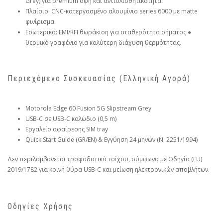
Grey) για premium όψη και αντιολισθητικότητα.
Πλαίσιο: CNC-κατεργασμένο αλουμίνιο series 6000 με matte
φινίρισμα.
Εσωτερικά: EMI/RFI θωράκιση για σταθερότητα σήματος ●
θερμικό γραφένιο για καλύτερη διάχυση θερμότητας.
Περιεχόμενο Συσκευασίας (Ελληνική Αγορά)
Motorola Edge 60 Fusion 5G Slipstream Grey
USB-C σε USB-C καλώδιο (0,5 m)
Εργαλείο αφαίρεσης SIM tray
Quick Start Guide (GR/EN) & Εγγύηση 24 μηνών (Ν. 2251/1994)
Δεν περιλαμβάνεται τροφοδοτικό τοίχου, σύμφωνα με Οδηγία (EU)
2019/1782 για κοινή θύρα USB-C και μείωση ηλεκτρονικών αποβλήτων.
Οδηγίες Χρήσης