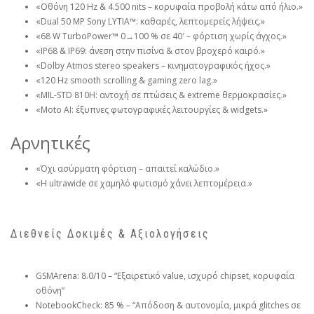
«Οθόνη 120 Hz & 4.500 nits – κορυφαία προβολή κάτω από ήλιο.»
«Dual 50 MP Sony LYTIA™: καθαρές, λεπτομερείς λήψεις.»
«68 W TurboPower™ 0→100 % σε 40′ – φόρτιση χωρίς άγχος.»
«IP68 & IP69: άνεση στην πισίνα & στον βροχερό καιρό.»
«Dolby Atmos stereo speakers – κινηματογραφικός ήχος.»
«120 Hz smooth scrolling & gaming zero lag.»
«MIL-STD 810H: αντοχή σε πτώσεις & extreme θερμοκρασίες.»
«Moto AI: έξυπνες φωτογραφικές λειτουργίες & widgets.»
Αρνητικές
«Όχι ασύρματη φόρτιση – απαιτεί καλώδιο.»
«Η ultrawide σε χαμηλό φωτισμό χάνει λεπτομέρεια.»
Διεθνείς Δοκιμές & Αξιολογήσεις
GSMArena: 8.0/10 – “Εξαιρετικό value, ισχυρό chipset, κορυφαία
οθόνη”
NotebookCheck: 85 % – “Απόδοση & αυτονομία, μικρά glitches σε