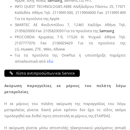
Apple, Sony, Nokia,
Samsung
, Siemens, LG, HTC
INFO QUEST TECHNOLOGIES ΑΕΒΕ Αλεξάνδρου Πάντου 25, 17671
Καλλιθέα Αθήνα Τηλ. 2119991000, 2119994000 Fax: 2119991499
Για τα προϊόντα της Apple
SMARTEC ΑΕ Φειδιππίδου 7, 12461 Χαϊδάρι Αθήνα Τηλ.
2105820000 Fax: 2105820030 Για τα προϊόντα της
Samsung
PROCORDIA Κριμαίας 7-9, 11526 Ν. Ψυχικό Αθήνα Τηλ.
2107777076 Fax: 2106929429 Για τα προϊόντα της
LG, Huawei, ΖΤΕ , Wiko, Allview.
Για τα προϊόντα της OnePlus η υποστήριξη παρέχετε
αποκλειστικά από
εδώ
Λίστα αντιπροσώπων και Service
Ακύρωση παραγγελίας εκ μέρους του πελάτη λόγω
μεταμελείας
Η εκ μέρους του πελάτη ακύρωση της παραγγελίας του λόγω
μεταμελείας γίνεται δεκτή μόνο εφόσον δεν έχει το είδος ακόμα
τιμολογηθεί και δοθεί προς αποστολή εκ μέρους της ΕΤΑΙΡΕΙΑΣ.
Η ακύρωση γίνεται μέσω αποστολής ηλεκτρονικού μηνύματος (email)