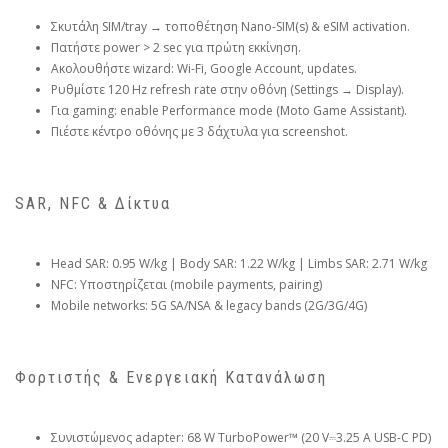
Σκυτάλη SIM/tray → τοποθέτηση Nano-SIM(s) & eSIM activation.
Πατήστε power > 2 sec για πρώτη εκκίνηση.
Ακολουθήστε wizard: Wi-Fi, Google Account, updates.
Ρυθμίστε 120 Hz refresh rate στην οθόνη (Settings → Display).
Για gaming: enable Performance mode (Moto Game Assistant).
Πιέστε κέντρο οθόνης με 3 δάχτυλα για screenshot.
SAR, NFC & Δίκτυα
Head SAR: 0.95 W/kg | Body SAR: 1.22 W/kg | Limbs SAR: 2.71 W/kg
NFC: Υποστηρίζεται (mobile payments, pairing)
Mobile networks: 5G SA/NSA & legacy bands (2G/3G/4G)
Φορτιστής & Ενεργειακή Κατανάλωση
Συνιστώμενος adapter: 68 W TurboPower™ (20 V⎓3.25 A USB-C PD)