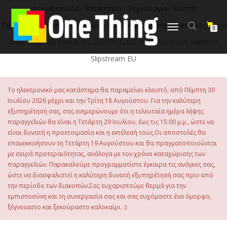
στο
Αρχική σελίδα
/
Κατάστημα
/
Τεχνολογία
/
Κινητή
περιεχόμενο
Τηλεφωνία
/
Κινητά Τηλέφωνα
/
Motorola Smartphones
/ Motorola
Εναλλαγή
0
πλοήγησης
Moto Edge 60 Fusion 5G 256GB (12GB Ram) Dual-Sim Pantone
Slipstream EU
Το ηλεκτρονικό μας κατάστημα θα παραμείνει κλειστό, από Πέμπτη 30
Ιουλίου 2026 μέχρι και την Τρίτη 18 Αυγούστου. Για την καλύτερη
εξυπηρέτησή σας, σας ενημερώνουμε ότι η τελευταία ημέρα λήψης
παραγγελιών θα είναι η Τετάρτη 29 Ιουλίου, έως τις 15:00 μ.μ., ώστε να
είναι δυνατή η προετοιμασία και η εκτέλεσή τους.Οι αποστολές θα
επανεκκινήσουν τη Τετάρτη 19 Αυγούστου και θα πραγματοποιούνται
με σειρά προτεραιότητας, ανάλογα με τον χρόνο καταχώρισης των
παραγγελιών. Παρακαλούμε προγραμματίστε έγκαιρα τις ανάγκες σας,
ώστε να διασφαλιστεί η καλύτερη δυνατή εξυπηρέτησή σας πριν από
την περίοδο των διακοπών.Σας ευχαριστούμε θερμά για την
εμπιστοσύνη και τη συνεργασία σας και σας ευχόμαστε ένα όμορφο,
ξέγνοιαστο και ξεκούραστο καλοκαίρι. :)