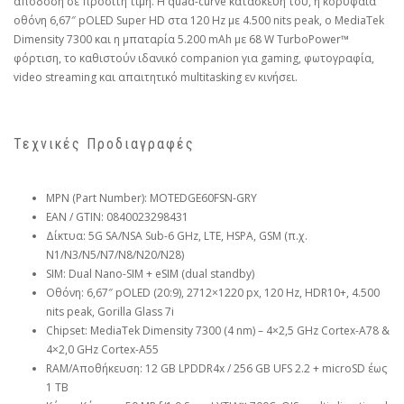
απόδοση σε προσιτή τιμή. Η quad-curve κατασκευή του, η κορυφαία
οθόνη 6,67″ pOLED Super HD στα 120 Hz με 4.500 nits peak, ο MediaTek
Dimensity 7300 και η μπαταρία 5.200 mAh με 68 W TurboPower™
φόρτιση, το καθιστούν ιδανικό companion για gaming, φωτογραφία,
video streaming και απαιτητικό multitasking εν κινήσει.
Τεχνικές Προδιαγραφές
MPN (Part Number): MOTEDGE60FSN-GRY
EAN / GTIN: 0840023298431
Δίκτυα: 5G SA/NSA Sub-6 GHz, LTE, HSPA, GSM (π.χ.
N1/N3/N5/N7/N8/N20/N28)
SIM: Dual Nano-SIM + eSIM (dual standby)
Οθόνη: 6,67″ pOLED (20:9), 2712×1220 px, 120 Hz, HDR10+, 4.500
nits peak, Gorilla Glass 7i
Chipset: MediaTek Dimensity 7300 (4 nm) – 4×2,5 GHz Cortex-A78 &
4×2,0 GHz Cortex-A55
RAM/Αποθήκευση: 12 GB LPDDR4x / 256 GB UFS 2.2 + microSD έως
1 TB