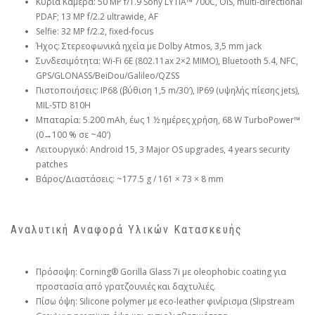
Κύρια Κάμερα: 50 MP f/1.9 Sony LYTIA™ 700C, OIS, multi-directional
PDAF; 13 MP f/2.2 ultrawide, AF
Selfie: 32 MP f/2.2, fixed-focus
Ήχος: Στερεοφωνικά ηχεία με Dolby Atmos, 3,5 mm jack
Συνδεσιμότητα: Wi-Fi 6E (802.11ax 2×2 MIMO), Bluetooth 5.4, NFC,
GPS/GLONASS/BeiDou/Galileo/QZSS
Πιστοποιήσεις: IP68 (βύθιση 1,5 m/30′), IP69 (υψηλής πίεσης jets),
MIL-STD 810H
Μπαταρία: 5.200 mAh, έως 1 ½ ημέρες χρήση, 68 W TurboPower™
(0→100 % σε ~40′)
Λειτουργικό: Android 15, 3 Major OS upgrades, 4 years security
patches
Βάρος/Διαστάσεις: ~177.5 g / 161 × 73 × 8 mm
Αναλυτική Αναφορά Υλικών Κατασκευής
Πρόσοψη: Corning® Gorilla Glass 7i με oleophobic coating για
προστασία από γρατζουνιές και δαχτυλιές.
Πίσω όψη: Silicone polymer με eco-leather φινίρισμα (Slipstream