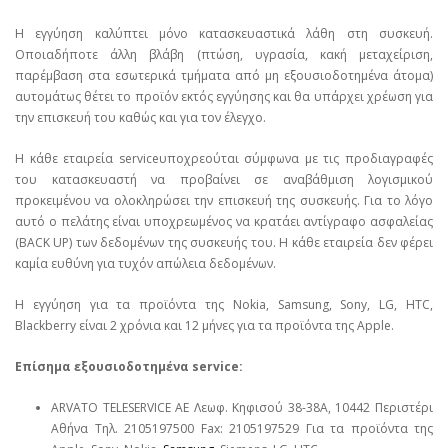
Η εγγύηση καλύπτει μόνο κατασκευαστικά λάθη στη συσκευή.
Οποιαδήποτε άλλη βλάβη (πτώση, υγρασία, κακή μεταχείριση,
παρέμβαση στα εσωτερικά τμήματα από μη εξουσιοδοτημένα άτομα)
αυτομάτως θέτει το προϊόν εκτός εγγύησης και θα υπάρχει χρέωση για
την επισκευή του καθώς και για τον έλεγχο.
Η κάθε εταιρεία serviceυποχρεούται σύμφωνα με τις προδιαγραφές
του κατασκευαστή να προβαίνει σε αναβάθμιση λογισμικού
προκειμένου να ολοκληρώσει την επισκευή της συσκευής. Για το λόγο
αυτό ο πελάτης είναι υποχρεωμένος να κρατάει αντίγραφο ασφαλείας
(BACK UP) των δεδομένων της συσκευής του. Η κάθε εταιρεία δεν φέρει
καμία ευθύνη για τυχόν απώλεια δεδομένων.
Η εγγύηση για τα προϊόντα της Nokia, Samsung, Sony, LG, HTC,
Blackberry είναι 2 χρόνια και 12 μήνες για τα προϊόντα της Apple.
Επίσημα εξουσιοδοτημένα service:
ARVATO TELESERVICE ΑΕ Λεωφ. Κηφισού 38-38Α, 10442 Περιστέρι
Αθήνα Τηλ. 2105197500 Fax: 2105197529 Για τα προϊόντα της