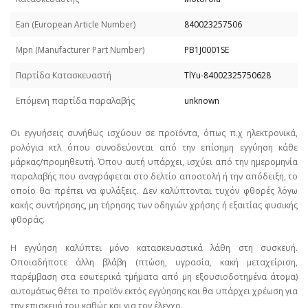
Εan (European Article Number)
840023257506
Mpn (Manufacturer Part Number)
PB1J0001SE
Παρτίδα Κατασκευαστή
TlYu-84002325750628
Επόμενη παρτίδα παραλαβής
unknown
Οι εγγυήσεις συνήθως ισχύουν σε προϊόντα, όπως π.χ ηλεκτρονικά,
ρολόγια κτλ όπου συνοδεύονται από την επίσημη εγγύηση κάθε
μάρκας/προμηθευτή. Όπου αυτή υπάρχει, ισχύει από την ημερομηνία
παραλαβής που αναγράφεται στο δελτίο αποστολή ή την απόδειξη, το
οποίο θα πρέπει να φυλάξεις. Δεν καλύπτονται τυχόν φθορές λόγω
κακής συντήρησης, μη τήρησης των οδηγιών χρήσης ή εξαιτίας φυσικής
φθοράς.
Η εγγύηση καλύπτει μόνο κατασκευαστικά λάθη στη συσκευή.
Οποιαδήποτε άλλη βλάβη (πτώση, υγρασία, κακή μεταχείριση,
παρέμβαση στα εσωτερικά τμήματα από μη εξουσιοδοτημένα άτομα)
αυτομάτως θέτει το προϊόν εκτός εγγύησης και θα υπάρχει χρέωση για
την επισκευή του καθώς και για τον έλεγχο.