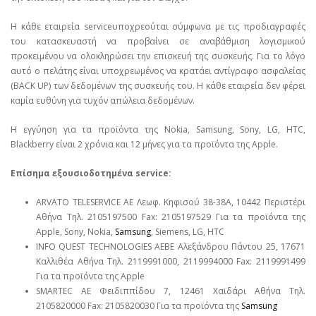
Η κάθε εταιρεία serviceυποχρεούται σύμφωνα με τις προδιαγραφές
του κατασκευαστή να προβαίνει σε αναβάθμιση λογισμικού
προκειμένου να ολοκληρώσει την επισκευή της συσκευής. Για το λόγο
αυτό ο πελάτης είναι υποχρεωμένος να κρατάει αντίγραφο ασφαλείας
(BACK UP) των δεδομένων της συσκευής του. Η κάθε εταιρεία δεν φέρει
καμία ευθύνη για τυχόν απώλεια δεδομένων.
Η εγγύηση για τα προϊόντα της Nokia, Samsung, Sony, LG, HTC,
Blackberry είναι 2 χρόνια και 12 μήνες για τα προϊόντα της Apple.
Επίσημα εξουσιοδοτημένα service:
ARVATO TELESERVICE ΑΕ Λεωφ. Κηφισού 38-38Α, 10442 Περιστέρι
Αθήνα Τηλ. 2105197500 Fax: 2105197529 Για τα προϊόντα της
Apple, Sony, Nokia,
Samsung
, Siemens, LG, HTC
INFO QUEST TECHNOLOGIES ΑΕΒΕ Αλεξάνδρου Πάντου 25, 17671
Καλλιθέα Αθήνα Τηλ. 2119991000, 2119994000 Fax: 2119991499
Για τα προϊόντα της Apple
SMARTEC ΑΕ Φειδιππίδου 7, 12461 Χαϊδάρι Αθήνα Τηλ.
2105820000 Fax: 2105820030 Για τα προϊόντα της
Samsung