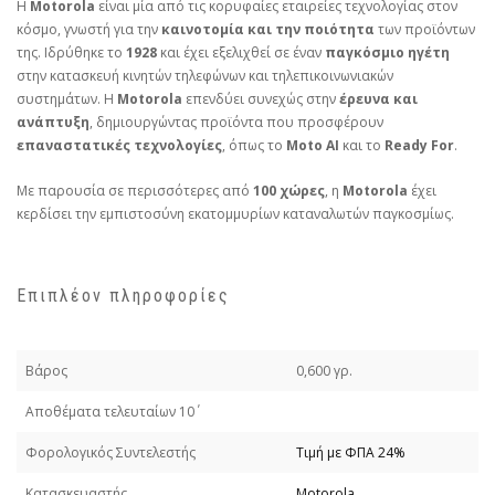
Η
Motorola
είναι μία από τις κορυφαίες εταιρείες τεχνολογίας στον
κόσμο, γνωστή για την
καινοτομία και την ποιότητα
των προϊόντων
της. Ιδρύθηκε το
1928
και έχει εξελιχθεί σε έναν
παγκόσμιο ηγέτη
στην κατασκευή κινητών τηλεφώνων και τηλεπικοινωνιακών
συστημάτων. Η
Motorola
επενδύει συνεχώς στην
έρευνα και
ανάπτυξη
, δημιουργώντας προϊόντα που προσφέρουν
επαναστατικές τεχνολογίες
, όπως το
Moto AI
και το
Ready For
.
Με παρουσία σε περισσότερες από
100 χώρες
, η
Motorola
έχει
κερδίσει την εμπιστοσύνη εκατομμυρίων καταναλωτών παγκοσμίως.
Επιπλέον πληροφορίες
Βάρος
0,600 γρ.
Απoθέματα τελευταίων 10΄
Φορολογικός Συντελεστής
Τιμή με ΦΠΑ 24%
Κατασκευαστής
Motorola