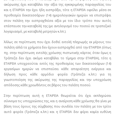
ακύρωσης έχει καταβάλει την αξία της εγκεκριμένης παραγγελίας του
και η ΕΤΑΙΡΕΙΑ την έχει ήδη εισπράξει, τότε η ΕΤΑΙΡΕΙΑ οφείλει μέσα σε
προθεσμία δεκατεσσάρων (14) ημερολογιακών ημερών να επιστρέψει
στον πελάτη την εισπραχθείσα αξία με τον ίδιο τρόπο που αυτός
επέσπευσε την καταβολή της (με αντιλογισμό του ποσού σε τραπεζικό
λογαριασμό, με καταβολή μετρητών κ.λπ.).
Άλλως σε περίπτωση που έχει δοθεί εντολή πληρωμής εκ μέρους του
πελάτη αλλά τα χρήματα δεν έχουν εισπραχθεί από την ΕΤΑΙΡΕΙΑ (όπως
πχ. στην περίπτωση εντολής χρέωσης πιστωτικής κάρτας όταν όμως η
Τράπεζα δεν έχει ακόμα καταβάλει το τίμημα στην ΕΤΑΙΡΕΙΑ), τότε η
ΕΤΑΙΡΕΙΑ υποχρεούται εντός της προθεσμίας των δεκατεσσάρων (14)
εργασίμων ημερών να επισπεύσει κάθε απαραίτητη ενέργεια και
δήλωση προς κάθε αρμόδιο φορέα (Τράπεζα κ.λπ.) για τη
γνωστοποίηση της ακύρωσης της παραγγελίας και την υποχρέωση
απόδοσης κάθε χρεωθέντος σε βάρος του πελάτη ποσού.
Στην περίπτωση αυτή η ΕΤΑΙΡΕΙΑ θεωρείται ότι έχει εκπληρώσει
σύννομα τις υποχρεώσεις της, και η αναίρεση κάθε χρέωσης θα γίνει με
βάση τους όρους της σύμβασης που συνδέει τον πελάτη με τον τρίτο
αυτό φορέα (Τράπεζα κ.λπ.) και η ΕΤΑΙΡΕΙΑ δεν φέρει καμία ευθύνη