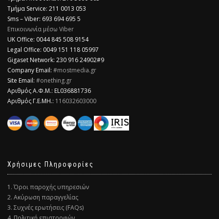
Τμήμα Service: 211 0013 053
Sms – Viber: 693 694 695 5
Επικοινωνία μέσω Viber
​UK Office: 0044 845 508 9154
Legal Office: 0049 151 118 05997
Gigaset Network: 230 916 24902#9
Company Email:
#mostmedia.gr
Site Email:
#onething.gr
Αριθμός Α.Φ.Μ.: EL036881736
Αριθμός Γ.Ε.ΜΗ.:
116032603000
Χρήσιμες Πληροφορίες
1. Όροι παροχής υπηρεσιών
2. Ακύρωση παραγγελίας
3. Συχνές ερωτήσεις (FAQs)
4. Πολιτική επιστροφών