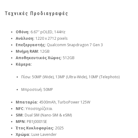
Τεχνικές Προδιαγραφές
Οθόνη:
6.67″ pOLED, 144Hz
Ανάλυση:
1220 x 2712 pixels
Επεξεργαστής:
Qualcomm Snapdragon 7 Gen 3
Μνήμη RAM:
12GB
Αποθηκευτικός Χώρος:
512GB
Κάμερα:
Πίσω: 50MP (Wide), 13MP (Ultra-Wide), 10MP (Telephoto)
Μπροστινή: 50MP
Μπαταρία:
4500mAh, TurboPower 125W
NFC:
Υποστηρίζεται
SIM:
Dual SIM (Nano-SIM & eSIM)
MPN:
PB1J0001SE
Έτος Κυκλοφορίας:
2025
Χρώμα:
Luxe Lavender