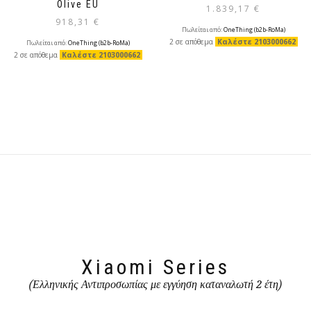
Olive EU
1.839,17
€
918,31
€
Πωλείται από:
OneThing (b2b-RoMa)
2 σε απόθεμα
Καλέστε 2103000662
Πωλείται από:
OneThing (b2b-RoMa)
2 σε απόθεμα
Καλέστε 2103000662
Xiaomi Series
(Ελληνικής Αντιπροσωπίας με εγγύηση καταναλωτή 2 έτη)