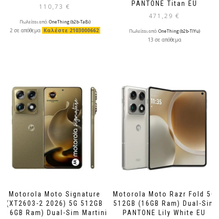
PANTONE Τitan EU
110,73
€
471,29
€
Πωλείται από:
OneThing (b2b-TaBi)
2 σε απόθεμα
Καλέστε 2103000662
Πωλείται από:
OneThing (b2b-TlYu)
13 σε απόθεμα
Motorola Moto Signature
Motorola Moto Razr Fold 5G
(XT2603-2 2026) 5G 512GB
512GB (16GB Ram) Dual-Sim
(16GB Ram) Dual-Sim Martini
PANTONE Lily White EU