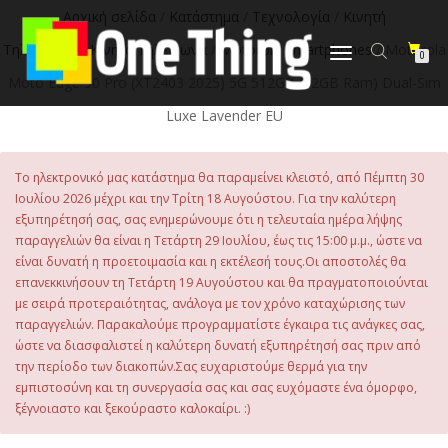
Αρχική σελίδα
/
Κατάστημα
/
Τεχνολογία
/
Κινητή
Τηλεφωνία
/
Κινητά Τηλέφωνα
/
Motorola Smartphones
/ Motorola
Εναλλαγή
0
πλοήγησης
Moto Edge 50 Pro (XT2403 2025) 5G 512GB (12GB Ram) Dual-Sim
Luxe Lavender EU
Το ηλεκτρονικό μας κατάστημα θα παραμείνει κλειστό, από Πέμπτη 30
Ιουλίου 2026 μέχρι και την Τρίτη 18 Αυγούστου. Για την καλύτερη
εξυπηρέτησή σας, σας ενημερώνουμε ότι η τελευταία ημέρα λήψης
παραγγελιών θα είναι η Τετάρτη 29 Ιουλίου, έως τις 15:00 μ.μ., ώστε να
είναι δυνατή η προετοιμασία και η εκτέλεσή τους.Οι αποστολές θα
επανεκκινήσουν τη Τετάρτη 19 Αυγούστου και θα πραγματοποιούνται
με σειρά προτεραιότητας, ανάλογα με τον χρόνο καταχώρισης των
παραγγελιών. Παρακαλούμε προγραμματίστε έγκαιρα τις ανάγκες σας,
ώστε να διασφαλιστεί η καλύτερη δυνατή εξυπηρέτησή σας πριν από
την περίοδο των διακοπών.Σας ευχαριστούμε θερμά για την
εμπιστοσύνη και τη συνεργασία σας και σας ευχόμαστε ένα όμορφο,
ξέγνοιαστο και ξεκούραστο καλοκαίρι. :)