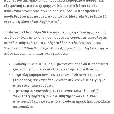
προηγμένο
smartphone που προσφέρει
κορυφαία απόδοση
και
εξαιρετική εμπειρία χρήσης
. Αν θέλετε ένα
αξιόπιστο και
ανθεκτικό
smartphone που θα σας βοηθήσει να
παραμείνετε
συνδεδεμένοι και παραγωγικοί
, τότε το
Motorola Moto Edge 50
Pro
είναι η
ιδανική επιλογή
για εσάς!
Το
Motorola Moto Edge 50 Pro
είναι η
ιδανική επιλογή
για όσους
αναζητούν ένα smartphone που προσφέρει
κορυφαία τεχνολογία,
υψηλή αισθητική και ισχυρές επιδόσεις
. Εξοπλισμένο με τον
Snapdragon 7 Gen 3
, το Edge 50 Pro εξασφαλίζει
ομαλή λειτουργία
ακόμα και στις πιο απαιτητικές εφαρμογές.
Η
οθόνη 6.67″ pOLED
με
ρυθμό ανανέωσης 144Hz
προσφέρει
ζωντανά χρώματα και εξαιρετική εμπειρία θέασης
.
Η
τριπλή κάμερα 50MP (Wide), 13MP (Ultra-Wide), 10MP
(Telephoto)
σας επιτρέπει να αποτυπώνετε
κάθε στιγμή με
απίστευτη λεπτομέρεια
.
Η
μπαταρία 4500mAh
με
TurboPower 125W
εξασφαλίζει
ταχύτατη φόρτιση
, ενώ ο
αισθητήρας δακτυλικών
αποτυπωμάτων κάτω από την οθόνη
προσφέρει
ασφάλεια
και ευκολία
.