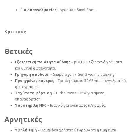
Για επαγγελματίες:
Ισχύουν ειδικοί όροι.
Κριτικές
Θετικές
Εξαιρετική ποιότητα οθόνης
– pOLED με ζωντανά χρώματα
και υψηλή φωτεινότητα.
Γρήγορη απόδοση
– Snapdragon 7 Gen 3 για multitasking.
Προηγμένες κάμερες
– Τριπλή κάμερα 50MP για επαγγελματικές
φωτογραφίες.
Ταχύτατη φόρτιση
– TurboPower 125W για άμεση
επαναφόρτιση.
Υποστήριξη NFC
– Ιδανικό για ανέπαφες πληρωμές.
Αρνητικές
Υψηλή τιμή
– Ορισμένοι χρήστες θεωρούν ότι η τιμή είναι