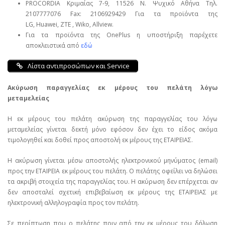
PROCORDIA Κριμαίας 7-9, 11526 Ν. Ψυχικό Αθήνα Τηλ.
2107777076 Fax: 2106929429 Για τα προϊόντα της
LG, Huawei, ΖΤΕ , Wiko, Allview.
Για τα προϊόντα της OnePlus η υποστήριξη παρέχετε
αποκλειστικά από
εδώ
Λίστα αντιπροσώπων και Service
Ακύρωση παραγγελίας εκ μέρους του πελάτη λόγω
μεταμελείας
Η εκ μέρους του πελάτη ακύρωση της παραγγελίας του λόγω
μεταμελείας γίνεται δεκτή μόνο εφόσον δεν έχει το είδος ακόμα
τιμολογηθεί και δοθεί προς αποστολή εκ μέρους της ΕΤΑΙΡΕΙΑΣ.
Η ακύρωση γίνεται μέσω αποστολής ηλεκτρονικού μηνύματος (email)
προς την ΕΤΑΙΡΕΙΑ εκ μέρους του πελάτη. Ο πελάτης οφείλει να δηλώσει
τα ακριβή στοιχεία της παραγγελίας του. Η ακύρωση δεν επέρχεται αν
δεν αποσταλεί σχετική επιβεβαίωση εκ μέρους της ΕΤΑΙΡΕΙΑΣ με
ηλεκτρονική αλληλογραφία προς τον πελάτη.
Σε περίπτωση που ο πελάτης πριν από την εκ μέρους του δήλωση