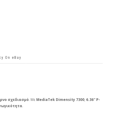
icy On eBay
ρνο σχεδιασμό
. Με
MediaTek Dimensity 7300
,
6.36″ P-
γωγικότητα
.