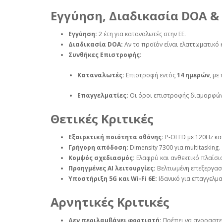
Εγγύηση, Διαδικασία DOA &
Εγγύηση:
2 έτη για καταναλωτές στην ΕΕ.
Διαδικασία DOA:
Αν το προϊόν είναι ελαττωματικό
Συνθήκες Επιστροφής:
Καταναλωτές:
Επιστροφή εντός
14 ημερών
, με
Επαγγελματίες:
Οι όροι επιστροφής διαμορφών
Θετικές Κριτικές
Εξαιρετική ποιότητα οθόνης:
P-OLED με 120Hz και 
Γρήγορη απόδοση:
Dimensity 7300 για multitasking.
Κομψός σχεδιασμός:
Ελαφρύ και ανθεκτικό πλαίσι
Προηγμένες AI λειτουργίες:
Βελτιωμένη επεξεργασί
Υποστήριξη 5G και Wi-Fi 6E:
Ιδανικό για επαγγελμα
Αρνητικές Κριτικές
Δεν περιλαμβάνει φορτιστή:
Πρέπει να αγοραστε