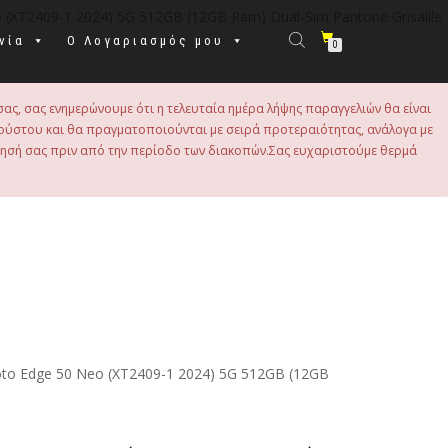
(XT2409-1 2024) 5G 512GB (12GB Ram) Dual-Sim Pantone Grisaille
νία
Ο Λογαριασμός μου
0
σας, σας ενημερώνουμε ότι η τελευταία ημέρα λήψης παραγγελιών θα είναι
 Αυγούστου και θα πραγματοποιούνται με σειρά προτεραιότητας, ανάλογα με
τησή σας πριν από την περίοδο των διακοπών.Σας ευχαριστούμε θερμά
to Edge 50 Neo (XT2409-1 2024) 5G 512GB (12GB