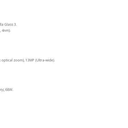
la Glass 3.
, 4nm).
 optical zoom), 13MP (Ultra-wide).
ης 68W.