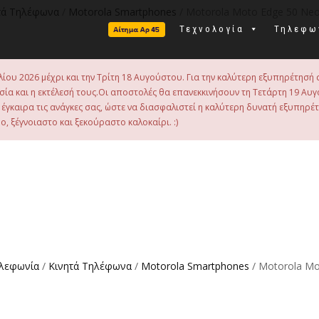
τά Τηλέφωνα
/
Motorola Smartphones
/ Motorola Moto Edge 50 Neo 
Τεχνολογία
Τηλεφω
λίου 2026 μέχρι και την Τρίτη 18 Αυγούστου. Για την καλύτερη εξυπηρέτησή 
οιμασία και η εκτέλεσή τους.Οι αποστολές θα επανεκκινήσουν τη Τετάρτη 19
γκαιρα τις ανάγκες σας, ώστε να διασφαλιστεί η καλύτερη δυνατή εξυπηρέ
, ξέγνοιαστο και ξεκούραστο καλοκαίρι. :)
ηλεφωνία
/
Κινητά Τηλέφωνα
/
Motorola Smartphones
/ Motorola Mo