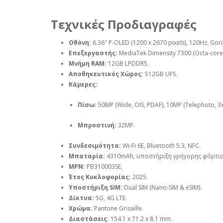
Τεχνικές Προδιαγραφές
Οθόνη:
6.36″ P-OLED (1200 x 2670 pixels), 120Hz, Goril
Επεξεργαστής:
MediaTek Dimensity 7300 (Octa-core
Μνήμη RAM:
12GB LPDDR5.
Αποθηκευτικός Χώρος:
512GB UFS.
Κάμερες:
Πίσω:
50MP (Wide, OIS, PDAF), 10MP (Telephoto, 3x
Μπροστινή:
32MP.
Συνδεσιμότητα:
Wi-Fi 6E, Bluetooth 5.3, NFC.
Μπαταρία:
4310mAh, υποστήριξη γρήγορης φόρτισ
MPN:
PB310003SE.
Έτος Κυκλοφορίας:
2025.
Υποστήριξη SIM:
Dual SIM (Nano-SIM & eSIM).
Δίκτυα:
5G, 4G LTE.
Χρώμα:
Pantone Grisaille.
Διαστάσεις:
154.1 x 71.2 x 8.1 mm.