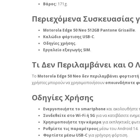
Βάρος:
171g.
Περιεχόμενα Συσκευασίας γ
Motorola Edge 50 Neo 512GB Pantone Grisaille
.
Καλώδιο φόρτισης USB-C
.
Οδηγίες χρήσης
.
Εργαλείο εξαγωγής SIM
.
Τι Δεν Περιλαμβάνει και Ο 
Το
Motorola Edge 50 Neo
δεν περιλαμβάνει φορτιστή
χρήστες μπορούν να χρησιμοποιήσουν
οποιονδήποτε φ
Οδηγίες Χρήσης
Ενεργοποιήστε το smartphone
και ακολουθήστε τ
Συνδεθείτε στο Wi-Fi ή 5G
για να κατεβάσετε ενημε
Χρησιμοποιήστε την κάμερα
για εκπληκτικές φωτο
Ρυθμίστε τις παραμέτρους
μέσω του Android 14.
Φορτίστε μέσω USB-C
για γρήγορη φόρτιση.