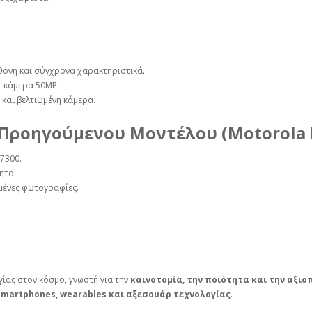
θόνη και σύγχρονα χαρακτηριστικά.
ε κάμερα 50MP.
και βελτιωμένη κάμερα.
Προηγούμενου Μοντέλου (Motorola 
7300.
ητα.
ωμένες φωτογραφίες.
γίας στον κόσμο, γνωστή για την
καινοτομία, την ποιότητα και την αξιο
smartphones, wearables και αξεσουάρ τεχνολογίας
.