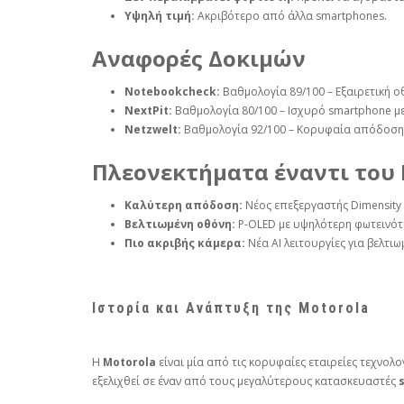
Υψηλή τιμή:
Ακριβότερο από άλλα smartphones.
Αναφορές Δοκιμών
Notebookcheck:
Βαθμολογία 89/100 – Εξαιρετική ο
NextPit:
Βαθμολογία 80/100 – Ισχυρό smartphone μ
Netzwelt:
Βαθμολογία 92/100 – Κορυφαία απόδοση 
Πλεονεκτήματα έναντι του 
Καλύτερη απόδοση:
Νέος επεξεργαστής Dimensity 
Βελτιωμένη οθόνη:
P-OLED με υψηλότερη φωτεινότ
Πιο ακριβής κάμερα:
Νέα AI λειτουργίες για βελτι
Ιστορία και Ανάπτυξη της Motorola
Η
Motorola
είναι μία από τις κορυφαίες εταιρείες τεχνολο
εξελιχθεί σε έναν από τους μεγαλύτερους κατασκευαστές