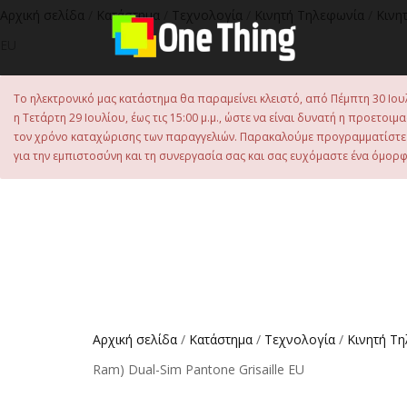
στο
Αρχική σελίδα
/
Κατάστημα
/
Τεχνολογία
/
Κινητή Τηλεφωνία
/
Κινη
περιεχόμενο
EU
Το ηλεκτρονικό μας κατάστημα θα παραμείνει κλειστό, από Πέμπτη 30 Ιου
η Τετάρτη 29 Ιουλίου, έως τις 15:00 μ.μ., ώστε να είναι δυνατή η προετ
τον χρόνο καταχώρισης των παραγγελιών. Παρακαλούμε προγραμματίστε έ
για την εμπιστοσύνη και τη συνεργασία σας και σας ευχόμαστε ένα όμορφο
Αρχική σελίδα
/
Κατάστημα
/
Τεχνολογία
/
Κινητή Τ
Ram) Dual-Sim Pantone Grisaille EU