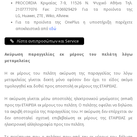
PROCORDIA Κριμαίας 7-9, 11526 Ν. Ψυχικό Αθήνα Τηλ.
2107777076 Fax: 2106929429 Για τα προϊόντα της
LG, Huawei, ΖΤΕ , Wiko, Allview.
Για τα προϊόντα της OnePlus η υποστήριξη παρέχετε
αποκλειστικά από
εδώ
Λίστα αντιπροσώπων και Service
Ακύρωση παραγγελίας εκ μέρους του πελάτη λόγω
μεταμελείας
Η εκ μέρους του πελάτη ακύρωση της παραγγελίας του λόγω
μεταμελείας γίνεται δεκτή μόνο εφόσον δεν έχει το είδος ακόμα
τιμολογηθεί και δοθεί προς αποστολή εκ μέρους της ΕΤΑΙΡΕΙΑΣ.
Η ακύρωση γίνεται μέσω αποστολής ηλεκτρονικού μηνύματος (email)
προς την ΕΤΑΙΡΕΙΑ εκ μέρους του πελάτη. Ο πελάτης οφείλει να δηλώσει
τα ακριβή στοιχεία της παραγγελίας του. Η ακύρωση δεν επέρχεται αν
δεν αποσταλεί σχετική επιβεβαίωση εκ μέρους της ΕΤΑΙΡΕΙΑΣ με
ηλεκτρονική αλληλογραφία προς τον πελάτη.
Σε περίπτωση που ο πελάτης πριν από την εκ μέρους του δήλωση