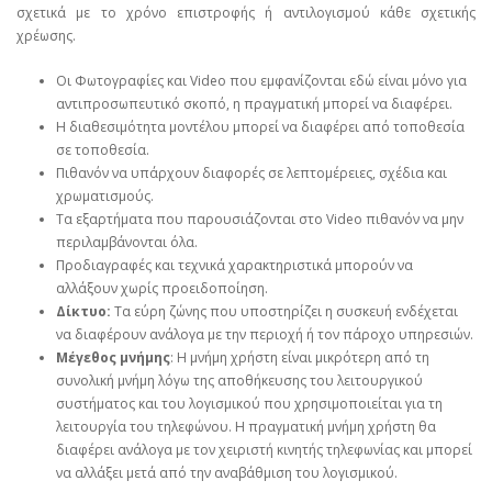
σχετικά με το χρόνο επιστροφής ή αντιλογισμού κάθε σχετικής
χρέωσης.
Οι Φωτογραφίες και Video που εμφανίζονται εδώ είναι μόνο για
αντιπροσωπευτικό σκοπό, η πραγματική μπορεί να διαφέρει.
Η διαθεσιμότητα μοντέλου μπορεί να διαφέρει από τοποθεσία
σε τοποθεσία.
Πιθανόν να υπάρχουν διαφορές σε λεπτομέρειες, σχέδια και
χρωματισμούς.
Τα εξαρτήματα που παρουσιάζονται στο Video πιθανόν να μην
περιλαμβάνονται όλα.
Προδιαγραφές και τεχνικά χαρακτηριστικά μπορούν να
αλλάξουν χωρίς προειδοποίηση.
Δίκτυο:
Τα εύρη ζώνης που υποστηρίζει η συσκευή ενδέχεται
να διαφέρουν ανάλογα με την περιοχή ή τον πάροχο υπηρεσιών.
Μέγεθος μνήμης
: Η μνήμη χρήστη είναι μικρότερη από τη
συνολική μνήμη λόγω της αποθήκευσης του λειτουργικού
συστήματος και του λογισμικού που χρησιμοποιείται για τη
λειτουργία του τηλεφώνου. Η πραγματική μνήμη χρήστη θα
διαφέρει ανάλογα με τον χειριστή κινητής τηλεφωνίας και μπορεί
να αλλάξει μετά από την αναβάθμιση του λογισμικού.