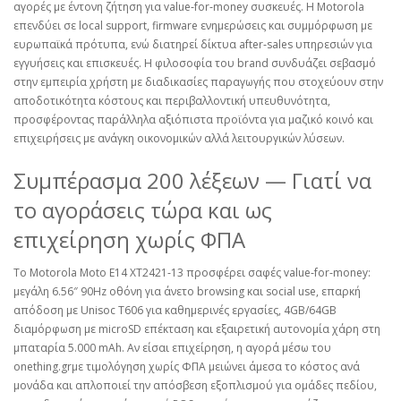
αγορές με έντονη ζήτηση για value‑for‑money συσκευές. Η Motorola
επενδύει σε local support, firmware ενημερώσεις και συμμόρφωση με
ευρωπαϊκά πρότυπα, ενώ διατηρεί δίκτυα after‑sales υπηρεσιών για
εγγυήσεις και επισκευές. Η φιλοσοφία του brand συνδυάζει σεβασμό
στην εμπειρία χρήστη με διαδικασίες παραγωγής που στοχεύουν στην
αποδοτικότητα κόστους και περιβαλλοντική υπευθυνότητα,
προσφέροντας παράλληλα αξιόπιστα προϊόντα για μαζικό κοινό και
επιχειρήσεις με ανάγκη οικονομικών αλλά λειτουργικών λύσεων.
Συμπέρασμα 200 λέξεων — Γιατί να
το αγοράσεις τώρα και ως
επιχείρηση χωρίς ΦΠΑ
Το Motorola Moto E14 XT2421‑13 προσφέρει σαφές value‑for‑money:
μεγάλη 6.56″ 90Hz οθόνη για άνετο browsing και social use, επαρκή
απόδοση με Unisoc T606 για καθημερινές εργασίες, 4GB/64GB
διαμόρφωση με microSD επέκταση και εξαιρετική αυτονομία χάρη στη
μπαταρία 5.000 mAh. Αν είσαι επιχείρηση, η αγορά μέσω του
onething.grμε τιμολόγηση χωρίς ΦΠΑ μειώνει άμεσα το κόστος ανά
μονάδα και απλοποιεί την απόσβεση εξοπλισμού για ομάδες πεδίου,