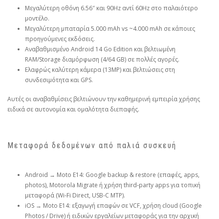
Μεγαλύτερη οθόνη 6.56″ και 90Hz αντί 60Hz στο παλαιότερο
μοντέλο.
Μεγαλύτερη μπαταρία 5.000 mAh vs ~4.000 mAh σε κάποιες
προηγούμενες εκδόσεις.
Αναβαθμισμένο Android 14 Go Edition και βελτιωμένη
RAM/Storage διαμόρφωση (4/64 GB) σε πολλές αγορές.
Ελαφρώς καλύτερη κάμερα (13MP) και βελτιώσεις στη
συνδεσιμότητα και GPS.
Αυτές οι αναβαθμίσεις βελτιώνουν την καθημερινή εμπειρία χρήσης
ειδικά σε αυτονομία και ομαλότητα διεπαφής.
Μεταφορά δεδομένων από παλιά συσκευή
Android → Moto E14: Google backup & restore (επαφές, apps,
photos), Motorola Migrate ή χρήση third‑party apps για τοπική
μεταφορά (Wi‑Fi Direct, USB‑C MTP).
iOS → Moto E14: εξαγωγή επαφών σε VCF, χρήση cloud (Google
Photos / Drive) ή ειδικών εργαλείων μεταφοράς για την αρχική