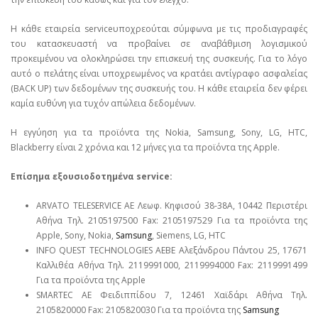
Η κάθε εταιρεία serviceυποχρεούται σύμφωνα με τις προδιαγραφές
του κατασκευαστή να προβαίνει σε αναβάθμιση λογισμικού
προκειμένου να ολοκληρώσει την επισκευή της συσκευής. Για το λόγο
αυτό ο πελάτης είναι υποχρεωμένος να κρατάει αντίγραφο ασφαλείας
(BACK UP) των δεδομένων της συσκευής του. Η κάθε εταιρεία δεν φέρει
καμία ευθύνη για τυχόν απώλεια δεδομένων.
Η εγγύηση για τα προϊόντα της Nokia, Samsung, Sony, LG, HTC,
Blackberry είναι 2 χρόνια και 12 μήνες για τα προϊόντα της Apple.
Επίσημα εξουσιοδοτημένα service:
ARVATO TELESERVICE ΑΕ Λεωφ. Κηφισού 38-38Α, 10442 Περιστέρι
Αθήνα Τηλ. 2105197500 Fax: 2105197529 Για τα προϊόντα της
Apple, Sony, Nokia,
Samsung
, Siemens, LG, HTC
INFO QUEST TECHNOLOGIES ΑΕΒΕ Αλεξάνδρου Πάντου 25, 17671
Καλλιθέα Αθήνα Τηλ. 2119991000, 2119994000 Fax: 2119991499
Για τα προϊόντα της Apple
SMARTEC ΑΕ Φειδιππίδου 7, 12461 Χαϊδάρι Αθήνα Τηλ.
2105820000 Fax: 2105820030 Για τα προϊόντα της
Samsung