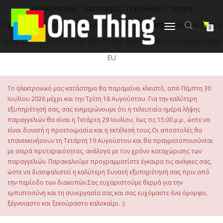
στο
Αρχική σελίδα
/
Κατάστημα
/
Τεχνολογία
/
Κινητή
περιεχόμενο
Τηλεφωνία
/
Κινητά Τηλέφωνα
/
Motorola Smartphones
/ Motorola
Εναλλαγή
0
πλοήγησης
Moto E14 (XT2421-13) 4G 64GB (4GB Ram) Dual-Sim Graphite Grey
EU
Το ηλεκτρονικό μας κατάστημα θα παραμείνει κλειστό, από Πέμπτη 30
Ιουλίου 2026 μέχρι και την Τρίτη 18 Αυγούστου. Για την καλύτερη
εξυπηρέτησή σας, σας ενημερώνουμε ότι η τελευταία ημέρα λήψης
παραγγελιών θα είναι η Τετάρτη 29 Ιουλίου, έως τις 15:00 μ.μ., ώστε να
είναι δυνατή η προετοιμασία και η εκτέλεσή τους.Οι αποστολές θα
επανεκκινήσουν τη Τετάρτη 19 Αυγούστου και θα πραγματοποιούνται
με σειρά προτεραιότητας, ανάλογα με τον χρόνο καταχώρισης των
παραγγελιών. Παρακαλούμε προγραμματίστε έγκαιρα τις ανάγκες σας,
ώστε να διασφαλιστεί η καλύτερη δυνατή εξυπηρέτησή σας πριν από
την περίοδο των διακοπών.Σας ευχαριστούμε θερμά για την
εμπιστοσύνη και τη συνεργασία σας και σας ευχόμαστε ένα όμορφο,
ξέγνοιαστο και ξεκούραστο καλοκαίρι. :)