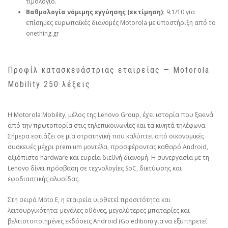
τιμολόγιο.
Βαθμολογία νόμιμης εγγύησης (εκτίμηση):
9.1/10 για
επίσημες ευρωπαϊκές διανομές Motorola με υποστήριξη από το
onething.gr
Προφίλ κατασκευάστριας εταιρείας — Motorola
Mobility 250 λέξεις
Η Motorola Mobility, μέλος της Lenovo Group, έχει ιστορία που ξεκινά
από την πρωτοπορία στις τηλεπικοινωνίες και τα κινητά τηλέφωνα.
Σήμερα εστιάζει σε μια στρατηγική που καλύπτει από οικονομικές
συσκευές μέχρι premium μοντέλα, προσφέροντας καθαρό Android,
αξιόπιστο hardware και ευρεία διεθνή διανομή. Η συνεργασία με τη
Lenovo δίνει πρόσβαση σε τεχνολογίες SoC, δικτύωσης και
εφοδιαστικής αλυσίδας.
Στη σειρά Moto E, η εταιρεία υιοθετεί προσιτότητα και
λειτουργικότητα: μεγάλες οθόνες, μεγαλύτερες μπαταρίες και
βελτιστοποιημένες εκδόσεις Android (Go edition) για να εξυπηρετεί