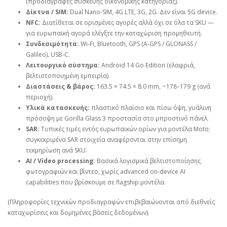
(προδιαγραφές συσκευής οικονομικής κατηγορίας).
Δίκτυα / SIM:
Dual Nano‑SIM, 4G LTE, 3G, 2G. Δεν είναι 5G device.
NFC:
Διατίθεται σε ορισμένες αγορές αλλά όχι σε όλα τα SKU —
για ευρωπαϊκή αγορά ελέγξτε την καταχώριση προμηθευτή.
Συνδεσιμότητα:
Wi‑Fi, Bluetooth, GPS (A‑GPS / GLONASS /
Galileo), USB‑C.
Λειτουργικό σύστημα:
Android 14 Go Edition (ελαφριά,
βελτιστοποιημένη εμπειρία).
Διαστάσεις & βάρος:
163.5 × 74.5 × 8.0 mm, ~178–179 g (ανά
περιοχή).
Υλικά κατασκευής:
πλαστικό πλαίσιο και πίσω όψη, γυάλινη
πρόσοψη με Gorilla Glass 3 προστασία στο μπροστινό πάνελ.
SAR:
Τυπικές τιμές εντός ευρωπαϊκών ορίων για μοντέλα Moto;
συγκεκριμένα SAR στοιχεία αναφέρονται στην επίσημη
τεκμηρίωση ανά SKU.
AI / Video processing:
Βασικά λογισμικά βελτιστοποίησης
φωτογραφιών και βίντεο, χωρίς advanced on‑device AI
capabilities που βρίσκουμε σε flagship μοντέλα.
(Πληροφορίες τεχνικών προδιαγραφών επιβεβαιώνονται από διεθνείς
καταχωρίσεις και δομημένες βάσεις δεδομένων).