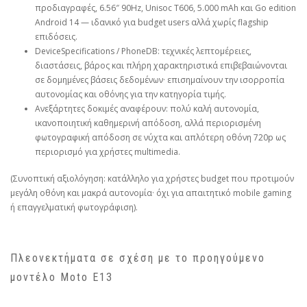
προδιαγραφές, 6.56″ 90Hz, Unisoc T606, 5.000 mAh και Go edition
Android 14 — ιδανικό για budget users αλλά χωρίς flagship
επιδόσεις.
DeviceSpecifications / PhoneDB: τεχνικές λεπτομέρειες,
διαστάσεις, βάρος και πλήρη χαρακτηριστικά επιβεβαιώνονται
σε δομημένες βάσεις δεδομένων· επισημαίνουν την ισορροπία
αυτονομίας και οθόνης για την κατηγορία τιμής.
Ανεξάρτητες δοκιμές αναφέρουν: πολύ καλή αυτονομία,
ικανοποιητική καθημερινή απόδοση, αλλά περιορισμένη
φωτογραφική απόδοση σε νύχτα και απλότερη οθόνη 720p ως
περιορισμό για χρήστες multimedia.
(Συνοπτική αξιολόγηση: κατάλληλο για χρήστες budget που προτιμούν
μεγάλη οθόνη και μακρά αυτονομία· όχι για απαιτητικό mobile gaming
ή επαγγελματική φωτογράφιση).
Πλεονεκτήματα σε σχέση με το προηγούμενο
μοντέλο Moto E13