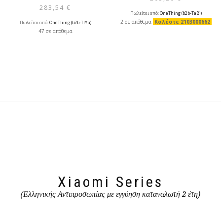
283,54
€
Πωλείται από:
OneThing (b2b-TaBi)
2 σε απόθεμα
Καλέστε 2103000662
Πωλείται από:
OneThing (b2b-TlYu)
47 σε απόθεμα
Xiaomi Series
(Ελληνικής Αντιπροσωπίας με εγγύηση καταναλωτή 2 έτη)