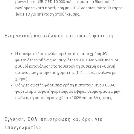
power bank USB‑C PD 10.000 mAh, ακουστικά Bluetooth ή
ενσύρματα κατά προτίμηση με USB‑C adapter, microSD κάρτα
έως 1 TB για επέκταση αποθήκευσης.
Ενεργειακή κατανάλωση και σωστή φόρτιση
Η πραγματική κατανάλωση εξαρτάται από χρήση 4G,
φωτεινότητα οθόνης και συχνότητα 90Hz. Με 5.000 mAh, οι
ρυθμοί κατανάλωσης τοποθετούν τη συσκευή σε «υψηλή
αυτονομία» για την κατηγορία της (1–2 ημέρες ανάλογα με
χρήση).
Οδηγίες σωστής φόρτισης: χρήση πιστοποιημένου USB‑C
φορτιστή, αποφυγή φόρτισης σε υψηλές θερμοκρασίες, μην
αφήνεις τη συσκευή συνεχή στο 100% για πολλές μέρες.
Εγγύηση, DOA, επιστροφές και όροι για
επαγγελματίες