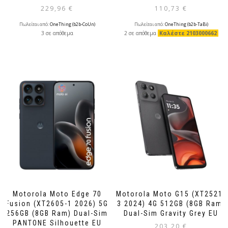
229,96
€
110,73
€
Πωλείται από:
OneThing (b2b-CoUn)
Πωλείται από:
OneThing (b2b-TaBi)
3 σε απόθεμα
2 σε απόθεμα
Καλέστε 2103000662
Motorola Moto Edge 70
Motorola Moto G15 (XT2521-
Fusion (XT2605-1 2026) 5G
3 2024) 4G 512GB (8GB Ram)
256GB (8GB Ram) Dual-Sim
Dual-Sim Gravity Grey EU
PANTONE Silhouette EU
203,20
€