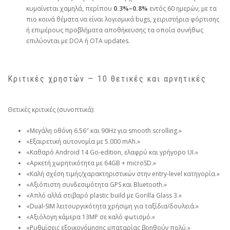
κυμαίνεται χαμηλά, περίπου
0.3%–0.8%
εντός 60 ημερών, με τα
πιο κοινά θέματα να είναι λογισμικά bugs, χειριστήρια φόρτισης
ή επιμέρους προβλήματα αποθήκευσης τα οποία συνήθως
επιλύονται με DOA ή OTA updates.
Κριτικές χρηστών — 10 θετικές και αρνητικές
Θετικές κριτικές (συνοπτικά):
«Μεγάλη οθόνη 6.56″ και 90Hz για smooth scrolling.»
«Εξαιρετική αυτονομία με 5.000 mAh.»
«Καθαρό Android 14 Go‑edition, ελαφρύ και γρήγορο UI.»
«Αρκετή χωρητικότητα με 64GB + microSD.»
«Καλή σχέση τιμής/χαρακτηριστικών στην entry‑level κατηγορία.»
«Αξιόπιστη συνδεσιμότητα GPS και Bluetooth.»
«Απλό αλλά στιβαρό plastic build με Gorilla Glass 3.»
«Dual‑SIM λειτουργικότητα χρήσιμη για ταξίδια/δουλειά.»
«Αξιόλογη κάμερα 13MP σε καλό φωτισμό.»
«Ρυθμίσεις εξοικονόμησης μπαταρίας βοηθούν πολύ.»