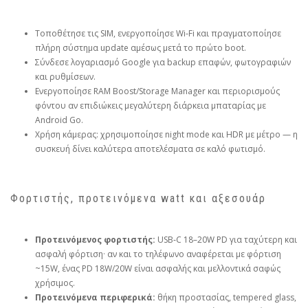
Τοποθέτησε τις SIM, ενεργοποίησε Wi‑Fi και πραγματοποίησε
πλήρη σύστημα update αμέσως μετά το πρώτο boot.
Σύνδεσε λογαριασμό Google για backup επαφών, φωτογραφιών
και ρυθμίσεων.
Ενεργοποίησε RAM Boost/Storage Manager και περιορισμούς
φόντου αν επιδιώκεις μεγαλύτερη διάρκεια μπαταρίας με
Android Go.
Χρήση κάμερας: χρησιμοποίησε night mode και HDR με μέτρο — η
συσκευή δίνει καλύτερα αποτελέσματα σε καλό φωτισμό.
Φορτιστής, προτεινόμενα watt και αξεσουάρ
Προτεινόμενος φορτιστής:
USB‑C 18–20W PD για ταχύτερη και
ασφαλή φόρτιση· αν και το τηλέφωνο αναφέρεται με φόρτιση
~15W, ένας PD 18W/20W είναι ασφαλής και μελλοντικά σαφώς
χρήσιμος.
Προτεινόμενα περιφερικά:
θήκη προστασίας, tempered glass,