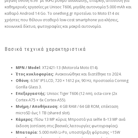
μεγάλη οθόνη 6.56″ με 90Hz ρυθμό ανανέωσης, επαρκής απόδοση για
καθημερινές εργασίες με Unisoc T606, μεγάλη αυτονομία 5.000 mAh και
καθαρό Android 14 Go. Το onething.gr προτείνει το Moto E14 σε
χρήστες που θέλουν σταθερό low‑cost smartphone για κλήσεις,
κοινωνικά δίκτυα, φωτογραφίες και μακρά αυτονομία.
Βασικά τεχνικά χαρακτηριστικά
MPN / Model:
XT2421‑13 (Motorola Moto E14).
Έτος κυκλοφορίας:
Ανακοινώθηκε και διατέθηκε το 2024.
Οθόνη:
6.56″ IPS LCD, 720 × 1612 px, 90 Hz, προστασία Corning
Gorilla Glass 3.
Επεξεργαστής:
Unisoc Tiger T606 (12 nm), octa‑core (2x
Cortex‑A75 + 6x Cortex‑A55).
Μνήμη / Αποθήκευση:
4 GB RAM / 64 GB ROM, επέκταση
microSD έως 1 TB (shared slot).
Κάμερες:
Πίσω 13 MP κύρια; Μπροστά για selfie 8–13 MP ανά
έκδοση (εστίαση στις βασικές λειτουργίες φωτογραφίας).
Μπαταρία:
5.000 mAh Li‑Po, υποστήριξη φόρτισης ~15W