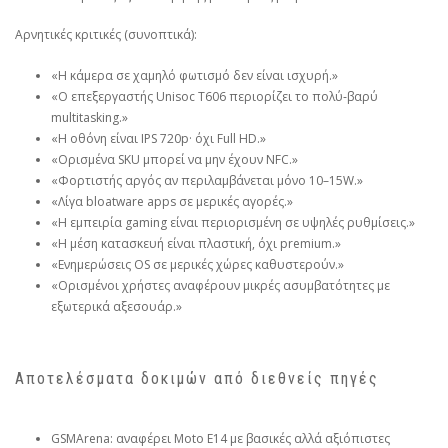
Αρνητικές κριτικές (συνοπτικά):
«Η κάμερα σε χαμηλό φωτισμό δεν είναι ισχυρή.»
«Ο επεξεργαστής Unisoc T606 περιορίζει το πολύ‑βαρύ
multitasking.»
«Η οθόνη είναι IPS 720p· όχι Full HD.»
«Ορισμένα SKU μπορεί να μην έχουν NFC.»
«Φορτιστής αργός αν περιλαμβάνεται μόνο 10–15W.»
«Λίγα bloatware apps σε μερικές αγορές.»
«Η εμπειρία gaming είναι περιορισμένη σε υψηλές ρυθμίσεις.»
«Η μέση κατασκευή είναι πλαστική, όχι premium.»
«Ενημερώσεις OS σε μερικές χώρες καθυστερούν.»
«Ορισμένοι χρήστες αναφέρουν μικρές ασυμβατότητες με
εξωτερικά αξεσουάρ.»
Αποτελέσματα δοκιμών από διεθνείς πηγές
GSMArena: αναφέρει Moto E14 με βασικές αλλά αξιόπιστες