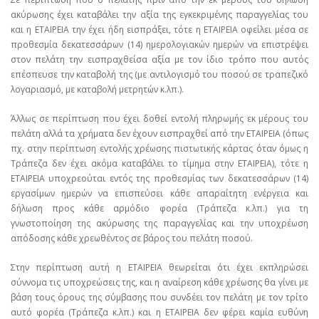
ακύρωσης έχει καταβάλει την αξία της εγκεκριμένης παραγγελίας του
και η ΕΤΑΙΡΕΙΑ την έχει ήδη εισπράξει, τότε η ΕΤΑΙΡΕΙΑ οφείλει μέσα σε
προθεσμία δεκατεσσάρων (14) ημερολογιακών ημερών να επιστρέψει
στον πελάτη την εισπραχθείσα αξία με τον ίδιο τρόπο που αυτός
επέσπευσε την καταβολή της (με αντιλογισμό του ποσού σε τραπεζικό
λογαριασμό, με καταβολή μετρητών κ.λπ.).
Άλλως σε περίπτωση που έχει δοθεί εντολή πληρωμής εκ μέρους του
πελάτη αλλά τα χρήματα δεν έχουν εισπραχθεί από την ΕΤΑΙΡΕΙΑ (όπως
πχ. στην περίπτωση εντολής χρέωσης πιστωτικής κάρτας όταν όμως η
Τράπεζα δεν έχει ακόμα καταβάλει το τίμημα στην ΕΤΑΙΡΕΙΑ), τότε η
ΕΤΑΙΡΕΙΑ υποχρεούται εντός της προθεσμίας των δεκατεσσάρων (14)
εργασίμων ημερών να επισπεύσει κάθε απαραίτητη ενέργεια και
δήλωση προς κάθε αρμόδιο φορέα (Τράπεζα κ.λπ.) για τη
γνωστοποίηση της ακύρωσης της παραγγελίας και την υποχρέωση
απόδοσης κάθε χρεωθέντος σε βάρος του πελάτη ποσού.
Στην περίπτωση αυτή η ΕΤΑΙΡΕΙΑ θεωρείται ότι έχει εκπληρώσει
σύννομα τις υποχρεώσεις της, και η αναίρεση κάθε χρέωσης θα γίνει με
βάση τους όρους της σύμβασης που συνδέει τον πελάτη με τον τρίτο
αυτό φορέα (Τράπεζα κ.λπ.) και η ΕΤΑΙΡΕΙΑ δεν φέρει καμία ευθύνη