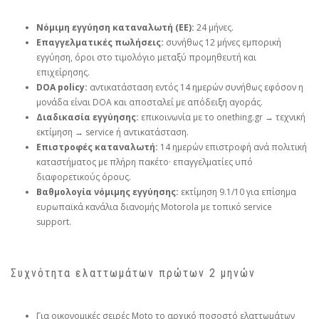
Νόμιμη εγγύηση καταναλωτή (ΕΕ):
24 μήνες.
Επαγγελματικές πωλήσεις:
συνήθως 12 μήνες εμπορική
εγγύηση, όροι στο τιμολόγιο μεταξύ προμηθευτή και
επιχείρησης.
DOA policy:
αντικατάσταση εντός 14 ημερών συνήθως εφόσον η
μονάδα είναι DOA και αποσταλεί με απόδειξη αγοράς.
Διαδικασία εγγύησης:
επικοινωνία με το onething.gr → τεχνική
εκτίμηση → service ή αντικατάσταση.
Επιστροφές καταναλωτή:
14 ημερών επιστροφή ανά πολιτική
καταστήματος με πλήρη πακέτο· επαγγελματίες υπό
διαφορετικούς όρους.
Βαθμολογία νόμιμης εγγύησης:
εκτίμηση 9.1/10 για επίσημα
ευρωπαϊκά κανάλια διανομής Motorola με τοπικό service
support.
Συχνότητα ελαττωμάτων πρώτων 2 μηνών
Για οικονομικές σειρές Moto το αρχικό ποσοστό ελαττωμάτων