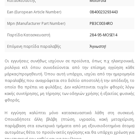
Κατασκευαστής
Motorola
Εan (European Article Number)
0840023293443
Mpn (Manufacturer Part Number)
PB3C0034RO
Παρτίδα Κατασκευαστή
284-95-MOSE14
Επόμενη παρτίδα παραλαβής
Άγνωστη!
Οι εγγυήσεις συνήθως ισχύουν σε προϊόντα, όπως π.χ ηλεκτρονικά,
ρολόγια κτλ όπου συνοδεύονται από την επίσημη εγγύηση κάθε
μάρκας/προμηθευτή. Όπου αυτή υπάρχει, ισχύει από την ημερομηνία
παραλαβής που αναγράφεται στο δελτίο αποστολή ή την απόδειξη, το
οποίο θα πρέπει να φυλάξεις. Δεν καλύπτονται τυχόν φθορές λόγω
κακής συντήρησης, μη τήρησης των οδηγιών χρήσης ή εξαιτίας φυσικής
φθοράς.
Η εγγύηση καλύπτει μόνο κατασκευαστικά λάθη στη συσκευή.
Οποιαδήποτε άλλη βλάβη (πτώση, υγρασία, κακή μεταχείριση,
παρέμβαση στα εσωτερικά τμήματα από μη εξουσιοδοτημένα άτομα)
αυτομάτως θέτει το προϊόν εκτός εγγύησης και θα υπάρχει χρέωση για
την επισκευή του καθώς και για τον έλεγχο.