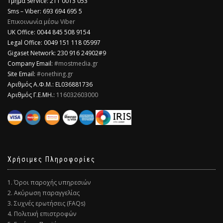
Τμήμα Service: 211 0013 053
Sms – Viber: 693 694 695 5
Επικοινωνία μέσω Viber
​UK Office: 0044 845 508 9154
Legal Office: 0049 151 118 05997
Gigaset Network: 230 916 24902#9
Company Email:
#mostmedia.gr
Site Email:
#onething.gr
Αριθμός Α.Φ.Μ.: EL036881736
Αριθμός Γ.Ε.ΜΗ.:
116032603000
Χρήσιμες Πληροφορίες
1. Όροι παροχής υπηρεσιών
2. Ακύρωση παραγγελίας
3. Συχνές ερωτήσεις (FAQs)
4. Πολιτική επιστροφών