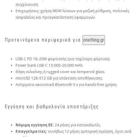
συγχώνευση.
Επιχειρήσεις: χρήση MDM λύσεων για μαζική ρύθμιση, πολιτικές
ασφαλείας και προεγκατάσταση εφαρμογών.
Προτεινόμενα περιφερικά για
onething.gr
USB‑C PD 18–20W φορτιστής (για ταχύτερη φόρτιση).
Power bank USB‑C 10.000–20.000 mAh.
Θήκη σιλικόνης ή rugged cover και tempered glass.
microSD 128–512 GB για επέκταση αποθήκευσης.
Ασύρματα ακουστικά Bluetooth 5.x για hands‑free χρήση.
Εγγύηση και βαθμολογία υποστήριξης
Νόμιμη εγγύηση ΕΕ:
24 μήνες για καταναλωτές.
Επαγγελματίες:
συνήθως 12 μήνες εμπορική εγγύηση, όροι ανά