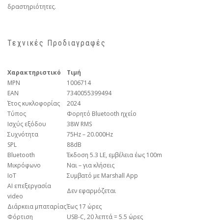
δραστηριότητες.
Τεχνικές Προδιαγραφές
Χαρακτηριστικό
Τιμή
MPN
1006714
EAN
7340055399494
Έτος κυκλοφορίας
2024
Τύπος
Φορητό Bluetooth ηχείο
Ισχύς εξόδου
38W RMS
Συχνότητα
75Hz – 20.000Hz
SPL
88dB
Bluetooth
Έκδοση 5.3 LE, εμβέλεια έως 100m
Μικρόφωνο
Ναι – για κλήσεις
IoT
Συμβατό με Marshall App
AI επεξεργασία
Δεν εφαρμόζεται
video
Διάρκεια μπαταρίας
Έως 17 ώρες
Φόρτιση
USB-C, 20 λεπτά = 5.5 ώρες