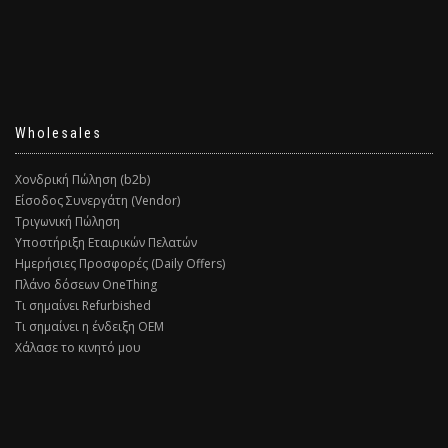
Wholesales
Χονδρική Πώληση (b2b)
Είσοδος Συνεργάτη (Vendor)
Τριγωνική Πώληση
Υποστήριξη Εταιρικών Πελατών
Ημερήσιες Προσφορές (Daily Offers)
Πλάνο δόσεων OneThing
Τι σημαίνει Refurbished
Τι σημαίνει η ένδειξη ΟΕΜ
Χάλασε το κινητό μου