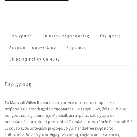
Περιγραφή
Επιπλέον πληροφορίες
Εγγυήσεις
Ακύρωση παραγγελίας
Σημείωση
Shipping Policy On eBay
Περιγραφή
Το Marshall Willen II είναι η δεύτερη γενιά του πιο compact και
στιβαρού Bluetooth ηχείου της Marshall. Με ισχύ 38W, βελτιωμένους
οδηγούς και signature ήχο Marshall, μετατρέπει κάθε χώρο σε
συναυλιακή εμπειρία. Η μπαταρία 17 ωρών, η υποστήριξη Bluetooth 5.3
LE και το ενσωματωμένο μικρόφωνο για hands-free κλήσεις το
καθιστούν ιδανικό για καθημερινή χρήση, ταξίδια και εξωτερικές