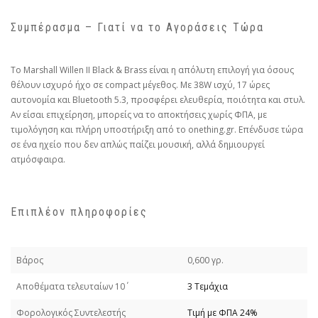
Συμπέρασμα – Γιατί να το Αγοράσεις Τώρα
Το Marshall Willen II Black & Brass είναι η απόλυτη επιλογή για όσους
θέλουν ισχυρό ήχο σε compact μέγεθος. Με 38W ισχύ, 17 ώρες
αυτονομία και Bluetooth 5.3, προσφέρει ελευθερία, ποιότητα και στυλ.
Αν είσαι επιχείρηση, μπορείς να το αποκτήσεις χωρίς ΦΠΑ, με
τιμολόγηση και πλήρη υποστήριξη από το onething.gr. Επένδυσε τώρα
σε ένα ηχείο που δεν απλώς παίζει μουσική, αλλά δημιουργεί
ατμόσφαιρα.
Επιπλέον πληροφορίες
Βάρος
0,600 γρ.
Απoθέματα τελευταίων 10΄
3 Τεμάχια
Φορολογικός Συντελεστής
Τιμή με ΦΠΑ 24%