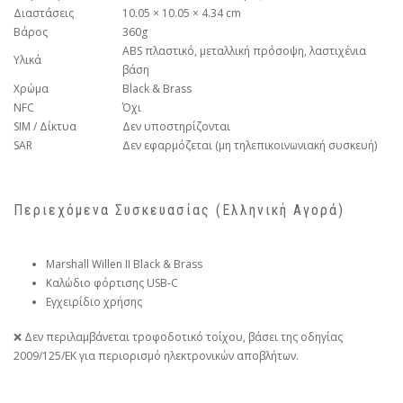
Διαστάσεις
10.05 × 10.05 × 4.34 cm
Βάρος
360g
ABS πλαστικό, μεταλλική πρόσοψη, λαστιχένια
Υλικά
βάση
Χρώμα
Black & Brass
NFC
Όχι
SIM / Δίκτυα
Δεν υποστηρίζονται
SAR
Δεν εφαρμόζεται (μη τηλεπικοινωνιακή συσκευή)
Περιεχόμενα Συσκευασίας (Ελληνική Αγορά)
Marshall Willen II Black & Brass
Καλώδιο φόρτισης USB-C
Εγχειρίδιο χρήσης
❌ Δεν περιλαμβάνεται τροφοδοτικό τοίχου, βάσει της οδηγίας
2009/125/ΕΚ για περιορισμό ηλεκτρονικών αποβλήτων.