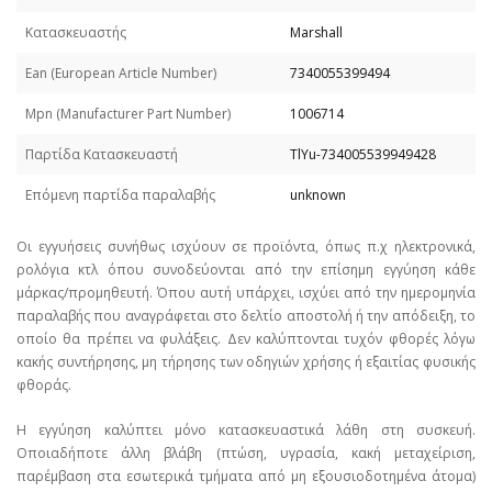
Κατασκευαστής
Marshall
Εan (European Article Number)
7340055399494
Mpn (Manufacturer Part Number)
1006714
Παρτίδα Κατασκευαστή
TlYu-734005539949428
Επόμενη παρτίδα παραλαβής
unknown
Οι εγγυήσεις συνήθως ισχύουν σε προϊόντα, όπως π.χ ηλεκτρονικά,
ρολόγια κτλ όπου συνοδεύονται από την επίσημη εγγύηση κάθε
μάρκας/προμηθευτή. Όπου αυτή υπάρχει, ισχύει από την ημερομηνία
παραλαβής που αναγράφεται στο δελτίο αποστολή ή την απόδειξη, το
οποίο θα πρέπει να φυλάξεις. Δεν καλύπτονται τυχόν φθορές λόγω
κακής συντήρησης, μη τήρησης των οδηγιών χρήσης ή εξαιτίας φυσικής
φθοράς.
Η εγγύηση καλύπτει μόνο κατασκευαστικά λάθη στη συσκευή.
Οποιαδήποτε άλλη βλάβη (πτώση, υγρασία, κακή μεταχείριση,
παρέμβαση στα εσωτερικά τμήματα από μη εξουσιοδοτημένα άτομα)