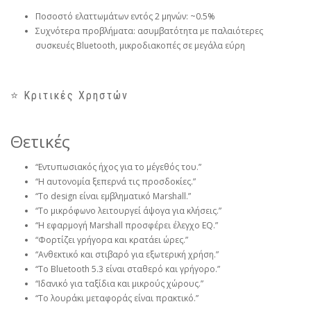
Ποσοστό ελαττωμάτων εντός 2 μηνών: ~0.5%
Συχνότερα προβλήματα: ασυμβατότητα με παλαιότερες
συσκευές Bluetooth, μικροδιακοπές σε μεγάλα εύρη
⭐ Κριτικές Χρηστών
Θετικές
“Εντυπωσιακός ήχος για το μέγεθός του.”
“Η αυτονομία ξεπερνά τις προσδοκίες.”
“Το design είναι εμβληματικό Marshall.”
“Το μικρόφωνο λειτουργεί άψογα για κλήσεις.”
“Η εφαρμογή Marshall προσφέρει έλεγχο EQ.”
“Φορτίζει γρήγορα και κρατάει ώρες.”
“Ανθεκτικό και στιβαρό για εξωτερική χρήση.”
“Το Bluetooth 5.3 είναι σταθερό και γρήγορο.”
“Ιδανικό για ταξίδια και μικρούς χώρους.”
“Το λουράκι μεταφοράς είναι πρακτικό.”