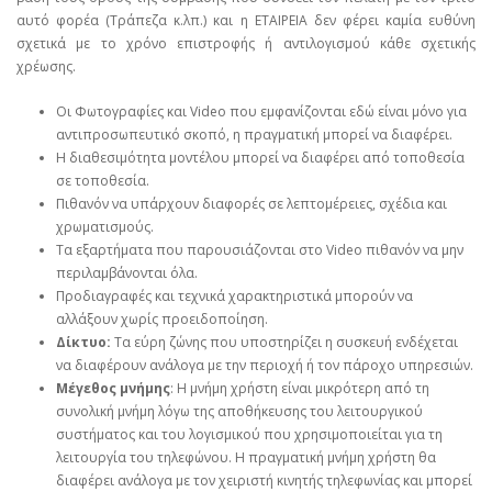
αυτό φορέα (Τράπεζα κ.λπ.) και η ΕΤΑΙΡΕΙΑ δεν φέρει καμία ευθύνη
σχετικά με το χρόνο επιστροφής ή αντιλογισμού κάθε σχετικής
χρέωσης.
Οι Φωτογραφίες και Video που εμφανίζονται εδώ είναι μόνο για
αντιπροσωπευτικό σκοπό, η πραγματική μπορεί να διαφέρει.
Η διαθεσιμότητα μοντέλου μπορεί να διαφέρει από τοποθεσία
σε τοποθεσία.
Πιθανόν να υπάρχουν διαφορές σε λεπτομέρειες, σχέδια και
χρωματισμούς.
Τα εξαρτήματα που παρουσιάζονται στο Video πιθανόν να μην
περιλαμβάνονται όλα.
Προδιαγραφές και τεχνικά χαρακτηριστικά μπορούν να
αλλάξουν χωρίς προειδοποίηση.
Δίκτυο:
Τα εύρη ζώνης που υποστηρίζει η συσκευή ενδέχεται
να διαφέρουν ανάλογα με την περιοχή ή τον πάροχο υπηρεσιών.
Μέγεθος μνήμης
: Η μνήμη χρήστη είναι μικρότερη από τη
συνολική μνήμη λόγω της αποθήκευσης του λειτουργικού
συστήματος και του λογισμικού που χρησιμοποιείται για τη
λειτουργία του τηλεφώνου. Η πραγματική μνήμη χρήστη θα
διαφέρει ανάλογα με τον χειριστή κινητής τηλεφωνίας και μπορεί