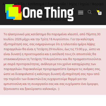
στο
Αρχική σελίδα
/
Κατάστημα
/
Τεχνολογία
/
Ήχος
/
Ηχεία
/
Φορητά
περιεχόμενο
Ηχεία Bluetooth
/ Marshall Willen II Portable Bluetooth Speaker
Εναλλαγή
0
πλοήγησης
Black & Brass EU
Το ηλεκτρονικό μας κατάστημα θα παραμείνει κλειστό, από Πέμπτη 30
Ιουλίου 2026 μέχρι και την Τρίτη 18 Αυγούστου. Για την καλύτερη
εξυπηρέτησή σας, σας ενημερώνουμε ότι η τελευταία ημέρα λήψης
παραγγελιών θα είναι η Τετάρτη 29 Ιουλίου, έως τις 15:00 μ.μ., ώστε να
είναι δυνατή η προετοιμασία και η εκτέλεσή τους.Οι αποστολές θα
επανεκκινήσουν τη Τετάρτη 19 Αυγούστου και θα πραγματοποιούνται
με σειρά προτεραιότητας, ανάλογα με τον χρόνο καταχώρισης των
παραγγελιών. Παρακαλούμε προγραμματίστε έγκαιρα τις ανάγκες σας,
ώστε να διασφαλιστεί η καλύτερη δυνατή εξυπηρέτησή σας πριν από
την περίοδο των διακοπών.Σας ευχαριστούμε θερμά για την
εμπιστοσύνη και τη συνεργασία σας και σας ευχόμαστε ένα όμορφο,
ξέγνοιαστο και ξεκούραστο καλοκαίρι. :)