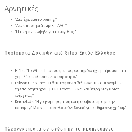
Αρνητικές
“Δεν έχει stereo pairing.”
“Δεν υποστηρίζει aptX ή AAC.”
“Η τιμή είναι υψηλή για το μέγεθος.”
Πορίσματα Δοκιμών από Sites Εκτός Ελλάδας
Hifi.lu: “Το Willen II προσφέρει ισορροπημένο ήχο με έμφαση στα
χαμηλά και εξαιρετική φορητότητα.”
Erikson Consumer: “Η δεύτερη γενιά βελτιώνει την αυτονομία και
την ποιότητα ήχου, με Bluetooth 5.3 και καλύτερη διαχείριση
ενέργειας.”
Reichelt.de: “Η γρήγορη φόρτιση και η συμβατότητα με την
εφαρμογή Marshall το καθιστούν ιδανικό για καθημερινή χρήση.”
Πλεονεκτήματα σε σχέση με το προηγούμενο