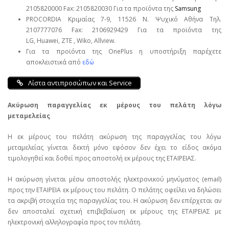
2105820000 Fax: 2105820030 Για τα προϊόντα της
Samsung
PROCORDIA Κριμαίας 7-9, 11526 Ν. Ψυχικό Αθήνα Τηλ.
2107777076 Fax: 2106929429 Για τα προϊόντα της
LG, Huawei, ΖΤΕ , Wiko, Allview.
Για τα προϊόντα της OnePlus η υποστήριξη παρέχετε
αποκλειστικά από
εδώ
Λίστα αντιπροσώπων και Service
Ακύρωση παραγγελίας εκ μέρους του πελάτη λόγω
μεταμελείας
Η εκ μέρους του πελάτη ακύρωση της παραγγελίας του λόγω
μεταμελείας γίνεται δεκτή μόνο εφόσον δεν έχει το είδος ακόμα
τιμολογηθεί και δοθεί προς αποστολή εκ μέρους της ΕΤΑΙΡΕΙΑΣ.
Η ακύρωση γίνεται μέσω αποστολής ηλεκτρονικού μηνύματος (email)
προς την ΕΤΑΙΡΕΙΑ εκ μέρους του πελάτη. Ο πελάτης οφείλει να δηλώσει
τα ακριβή στοιχεία της παραγγελίας του. Η ακύρωση δεν επέρχεται αν
δεν αποσταλεί σχετική επιβεβαίωση εκ μέρους της ΕΤΑΙΡΕΙΑΣ με
ηλεκτρονική αλληλογραφία προς τον πελάτη.