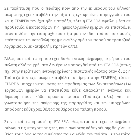
Σε περίπτωση που ο πελάτης πριν από την εκ μέρους του δήλωση
ακύρωσης έχει καταβάλει την αξία της εγκεκριμένης παραγγελίας του
και η ΕΤΑΙΡΕΙΑ την έχει ήδη εισπράξει, τότε η ΕΤΑΙΡΕΙΑ οφείλει μέσα σε
προθεσμία δεκατεσσάρων (14) ημερολογιακών ημερών να επιστρέψει
στον πελάτη την εισπραχθείσα αξία με τον ίδιο τρόπο που αυτός
επέσπευσε την καταβολή της (με αντιλογισμό του ποσού σε τραπεζικό
λογαριασμό, με καταβολή μετρητών κ.λπ.).
Άλλως σε περίπτωση που έχει δοθεί εντολή πληρωμής εκ μέρους του
πελάτη αλλά τα χρήματα δεν έχουν εισπραχθεί από την ΕΤΑΙΡΕΙΑ (όπως
πχ. στην περίπτωση εντολής χρέωσης πιστωτικής κάρτας όταν όμως η
Τράπεζα δεν έχει ακόμα καταβάλει το τίμημα στην ΕΤΑΙΡΕΙΑ), τότε η
ΕΤΑΙΡΕΙΑ υποχρεούται εντός της προθεσμίας των δεκατεσσάρων (14)
εργασίμων ημερών να επισπεύσει κάθε απαραίτητη ενέργεια και
δήλωση προς κάθε αρμόδιο φορέα (Τράπεζα κ.λπ.) για τη
γνωστοποίηση της ακύρωσης της παραγγελίας και την υποχρέωση
απόδοσης κάθε χρεωθέντος σε βάρος του πελάτη ποσού.
Στην περίπτωση αυτή η ΕΤΑΙΡΕΙΑ θεωρείται ότι έχει εκπληρώσει
σύννομα τις υποχρεώσεις της, και η αναίρεση κάθε χρέωσης θα γίνει με
βάση τους όρους της σύμβασης που συνδέει τον πελάτη με τον τρίτο