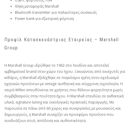
USB-C φορτιστής 10W
Θήκη μεταφοράς Marshall
Bluetooth transmitter για παλαιότερες συσκευές
Power bank για εξωτερική φόρτιση
Προφίλ Κατασκευάστριας Εταιρείας – Marshall
Group
Η Marshall Group ιδρύθηκε το 1962 στο Λονδίνο και αποτελεί
εμβληματικό brand στον χώρο του ήχου. Ξεκινώντας από ενισχυτές για
κιθάρες, η Marshall εξελίχθηκε σε παγκόσμιο ηγέτη στον σχεδιασμό
ηχητικών προϊόντων με vintage αισθητική και σύγχρονη τεχνολογία. Η
σειρά Willen απευθύνεται σε χρήστες που θέλουν φορητότητα χωρίς
συμβιβασμούς στην ποιότητα ήχου. Η Marshall επενδύει σε ανθεκτικά
υλικά, signature tuning και οικολογικές πρακτικές παραγωγής. Με
παρουσία σε πάνω από 60 χώρες και συνεργασίες με μουσικούς και
δημιουργούς, η Marshall συνεχίζει να προσφέρει προϊόντα που
συνδυάζουν στυλ, απόδοση και αυθεντικότητα.