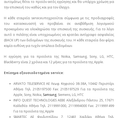
αυτομάτως θέτει το προϊόν εκτός εγγύησης και θα υπάρχει χρέωση για
την επισκευή του καθώς και για τον έλεγχο.
Η κάθε εταιρεία serviceυποχρεούται σύμφωνα με τις προδιαγραφές
του κατασκευαστή να προβαίνει σε αναβάθμιση λογισμικού
προκειμένου να ολοκληρώσει την επισκευή της συσκευής. Για το λόγο
αυτό ο πελάτης είναι υποχρεωμένος να κρατάει αντίγραφο ασφαλείας
(BACK UP) των δεδομένων της συσκευής του. Η κάθε εταιρεία δεν φέρει
καμία ευθύνη για τυχόν απώλεια δεδομένων.
Η εγγύηση για τα προϊόντα της Nokia, Samsung, Sony, LG, HTC,
Blackberry είναι 2 χρόνια και 12 μήνες για τα προϊόντα της Apple.
Επίσημα εξουσιοδοτημένα service:
ARVATO TELESERVICE ΑΕ Λεωφ. Κηφισού 38-38Α, 10442 Περιστέρι
Αθήνα Τηλ. 2105197500 Fax: 2105197529 Για τα προϊόντα της
Apple, Sony, Nokia,
Samsung
, Siemens, LG, HTC
INFO QUEST TECHNOLOGIES ΑΕΒΕ Αλεξάνδρου Πάντου 25, 17671
Καλλιθέα Αθήνα Τηλ. 2119991000, 2119994000 Fax: 2119991499
Για τα προϊόντα της Apple
SMARTEC ΑΕ Φειδιππίδου 7, 12461 Χαϊδάρι Αθήνα Τηλ.