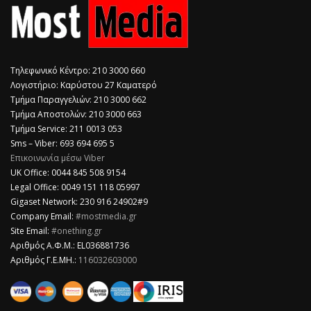
Τηλεφωνικό Κέντρο: 210 3000 660
Λογιστήριο: Καρύστου 27 Καματερό
Τμήμα Παραγγελιών: 210 3000 662
Τμήμα Αποστολών: 210 3000 663
Τμήμα Service: 211 0013 053
Sms – Viber: 693 694 695 5
Επικοινωνία μέσω Viber
​UK Office: 0044 845 508 9154
Legal Office: 0049 151 118 05997
Gigaset Network: 230 916 24902#9
Company Email:
#mostmedia.gr
Site Email:
#onething.gr
Αριθμός Α.Φ.Μ.: EL036881736
Αριθμός Γ.Ε.ΜΗ.:
116032603000