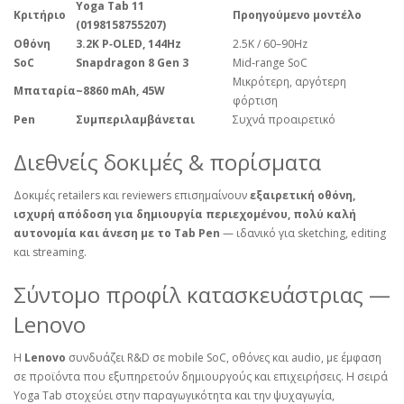
Yoga Tab 11
Κριτήριο
Προηγούμενο μοντέλο
(0198158755207)
Οθόνη
3.2K P‑OLED, 144Hz
2.5K / 60–90Hz
SoC
Snapdragon 8 Gen 3
Mid‑range SoC
Μικρότερη, αργότερη
Μπαταρία
~8860 mAh, 45W
φόρτιση
Pen
Συμπεριλαμβάνεται
Συχνά προαιρετικό
Διεθνείς δοκιμές & πορίσματα
Δοκιμές retailers και reviewers επισημαίνουν
εξαιρετική οθόνη,
ισχυρή απόδοση για δημιουργία περιεχομένου, πολύ καλή
αυτονομία και άνεση με το Tab Pen
— ιδανικό για sketching, editing
και streaming.
Σύντομο προφίλ κατασκευάστριας —
Lenovo
Η
Lenovo
συνδυάζει R&D σε mobile SoC, οθόνες και audio, με έμφαση
σε προϊόντα που εξυπηρετούν δημιουργούς και επιχειρήσεις. Η σειρά
Yoga Tab στοχεύει στην παραγωγικότητα και την ψυχαγωγία,