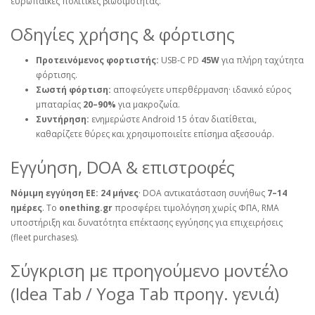
ευρωπαϊκές πολιτικές βιωσιμότητας.
Οδηγίες χρήσης & φόρτισης
Προτεινόμενος φορτιστής:
USB‑C PD
45W
για πλήρη ταχύτητα
φόρτισης.
Σωστή φόρτιση:
αποφεύγετε υπερθέρμανση· ιδανικό εύρος
μπαταρίας
20–90%
για μακροζωία.
Συντήρηση:
ενημερώστε Android 15 όταν διατίθεται,
καθαρίζετε θύρες και χρησιμοποιείτε επίσημα αξεσουάρ.
Εγγύηση, DOA & επιστροφές
Νόμιμη εγγύηση ΕΕ:
24 μήνες
· DOA αντικατάσταση συνήθως
7–14
ημέρες
. Το
onething.gr
προσφέρει τιμολόγηση χωρίς ΦΠΑ, RMA
υποστήριξη και δυνατότητα επέκτασης εγγύησης για επιχειρήσεις
(fleet purchases).
Σύγκριση με προηγούμενο μοντέλο
(Idea Tab / Yoga Tab προηγ. γενιά)