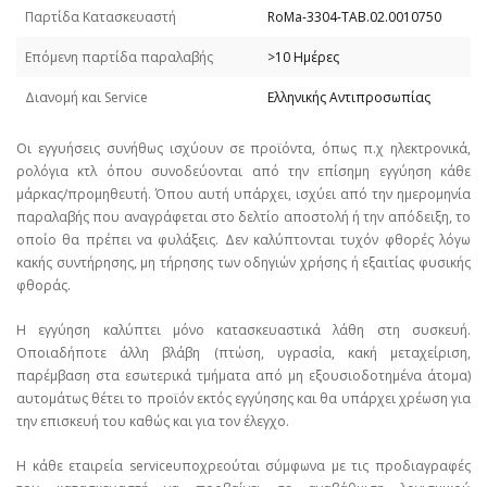
Παρτίδα Κατασκευαστή
RoMa-3304-TAB.02.0010750
Επόμενη παρτίδα παραλαβής
>10 Ημέρες
Διανομή και Service
Ελληνικής Αντιπροσωπίας
Οι εγγυήσεις συνήθως ισχύουν σε προϊόντα, όπως π.χ ηλεκτρονικά,
ρολόγια κτλ όπου συνοδεύονται από την επίσημη εγγύηση κάθε
μάρκας/προμηθευτή. Όπου αυτή υπάρχει, ισχύει από την ημερομηνία
παραλαβής που αναγράφεται στο δελτίο αποστολή ή την απόδειξη, το
οποίο θα πρέπει να φυλάξεις. Δεν καλύπτονται τυχόν φθορές λόγω
κακής συντήρησης, μη τήρησης των οδηγιών χρήσης ή εξαιτίας φυσικής
φθοράς.
Η εγγύηση καλύπτει μόνο κατασκευαστικά λάθη στη συσκευή.
Οποιαδήποτε άλλη βλάβη (πτώση, υγρασία, κακή μεταχείριση,
παρέμβαση στα εσωτερικά τμήματα από μη εξουσιοδοτημένα άτομα)
αυτομάτως θέτει το προϊόν εκτός εγγύησης και θα υπάρχει χρέωση για
την επισκευή του καθώς και για τον έλεγχο.
Η κάθε εταιρεία serviceυποχρεούται σύμφωνα με τις προδιαγραφές