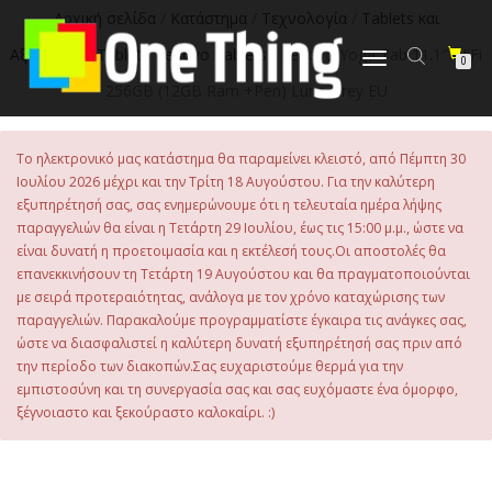
στο
Αρχική σελίδα
/
Κατάστημα
/
Τεχνολογία
/
Tablets και
περιεχόμενο
Αξεσουάρ
/
Tablet
/
Lenovo Tablets
/ Lenovo Yoga Tab 11.1″ WiFi
Εναλλαγή
0
πλοήγησης
256GB (12GB Ram +Pen) Luna Grey EU
Το ηλεκτρονικό μας κατάστημα θα παραμείνει κλειστό, από Πέμπτη 30
Ιουλίου 2026 μέχρι και την Τρίτη 18 Αυγούστου. Για την καλύτερη
εξυπηρέτησή σας, σας ενημερώνουμε ότι η τελευταία ημέρα λήψης
παραγγελιών θα είναι η Τετάρτη 29 Ιουλίου, έως τις 15:00 μ.μ., ώστε να
είναι δυνατή η προετοιμασία και η εκτέλεσή τους.Οι αποστολές θα
επανεκκινήσουν τη Τετάρτη 19 Αυγούστου και θα πραγματοποιούνται
με σειρά προτεραιότητας, ανάλογα με τον χρόνο καταχώρισης των
παραγγελιών. Παρακαλούμε προγραμματίστε έγκαιρα τις ανάγκες σας,
ώστε να διασφαλιστεί η καλύτερη δυνατή εξυπηρέτησή σας πριν από
την περίοδο των διακοπών.Σας ευχαριστούμε θερμά για την
εμπιστοσύνη και τη συνεργασία σας και σας ευχόμαστε ένα όμορφο,
ξέγνοιαστο και ξεκούραστο καλοκαίρι. :)