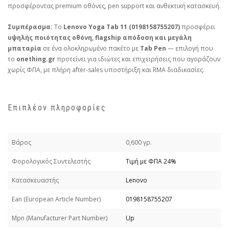
προσφέροντας premium οθόνες, pen support και ανθεκτική κατασκευή.
Συμπέρασμα:
Το
Lenovo Yoga Tab 11 (0198158755207)
προσφέρει
υψηλής ποιότητας οθόνη, flagship απόδοση και μεγάλη
μπαταρία
σε ένα ολοκληρωμένο πακέτο με
Tab Pen
— επιλογή που
το
onething.gr
προτείνει για ιδιώτες και επιχειρήσεις που αγοράζουν
χωρίς ΦΠΑ, με πλήρη after‑sales υποστήριξη και RMA διαδικασίες.
Επιπλέον πληροφορίες
Βάρος
0,600 γρ.
Φορολογικός Συντελεστής
Τιμή με ΦΠΑ 24%
Κατασκευαστής
Lenovo
Εan (European Article Number)
0198158755207
Mpn (Manufacturer Part Number)
Up