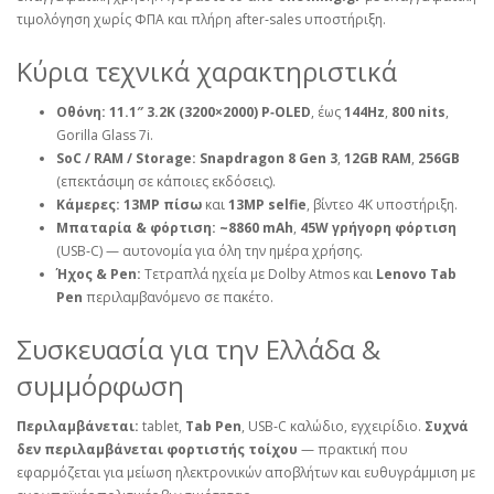
τιμολόγηση χωρίς ΦΠΑ και πλήρη after‑sales υποστήριξη.
Κύρια τεχνικά χαρακτηριστικά
Οθόνη:
11.1″ 3.2K (3200×2000) P‑OLED
, έως
144Hz
,
800 nits
,
Gorilla Glass 7i.
SoC / RAM / Storage:
Snapdragon 8 Gen 3
,
12GB RAM
,
256GB
(επεκτάσιμη σε κάποιες εκδόσεις).
Κάμερες:
13MP πίσω
και
13MP selfie
, βίντεο 4K υποστήριξη.
Μπαταρία & φόρτιση:
~8860 mAh
,
45W γρήγορη φόρτιση
(USB‑C) — αυτονομία για όλη την ημέρα χρήσης.
Ήχος & Pen:
Τετραπλά ηχεία με Dolby Atmos και
Lenovo Tab
Pen
περιλαμβανόμενο σε πακέτο.
Συσκευασία για την Ελλάδα &
συμμόρφωση
Περιλαμβάνεται:
tablet,
Tab Pen
, USB‑C καλώδιο, εγχειρίδιο.
Συχνά
δεν περιλαμβάνεται φορτιστής τοίχου
— πρακτική που
εφαρμόζεται για μείωση ηλεκτρονικών αποβλήτων και ευθυγράμμιση με