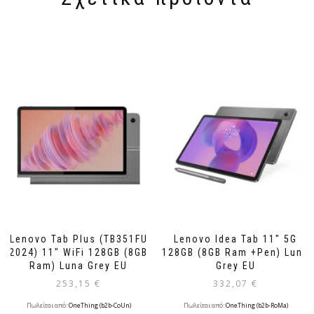
Lenovo Tab Plus (TB351FU
Lenovo Idea Tab 11″ 5G
2024) 11″ WiFi 128GB (8GB
128GB (8GB Ram +Pen) Luna
Ram) Luna Grey EU
Grey EU
253,15
€
332,07
€
Πωλείται από:
OneThing (b2b-CoUn)
Πωλείται από:
OneThing (b2b-RoMa)