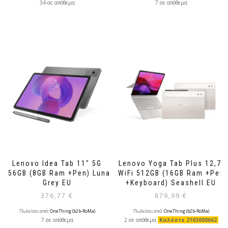
34 σε απόθεμα
7 σε απόθεμα
Lenovo Idea Tab 11″ 5G
Lenovo Yoga Tab Plus 12,7′
256GB (8GB Ram +Pen) Luna
WiFi 512GB (16GB Ram +Pen
Grey EU
+Keyboard) Seashell EU
376,77
€
879,99
€
Πωλείται από:
OneThing (b2b-RoMa)
Πωλείται από:
OneThing (b2b-RoMa)
7 σε απόθεμα
2 σε απόθεμα
Καλέστε 2103000662