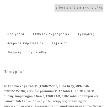
Περιγραφή
Επιπλέον πληροφορίες
Εγγυήσεις
Ακύρωση παραγγελίας
Σημείωση
Shipping Policy On eBay
Περιγραφή
Το
Lenovo Yoga Tab 11 (12GB/256GB, Luna Grey, MPN/EAN
0198158755207)
είναι ένα
premium 11.1″ tablet
με
3.2K P‑OLED
οθόνη
,
Snapdragon 8 Gen 3
,
12GB RAM
,
8.860 mAh μπαταρία
και
Lenovo Tab Pen
— ιδανικό για δημιουργούς, streaming και
επαγγελματική χρήση. Αγοράστε το από
onething.gr
με επαγγελματική