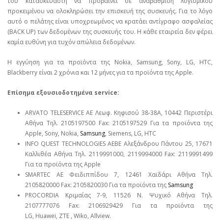
του κατασκευαστή να προβαίνει σε αναβάθμιση λογισμικού
προκειμένου να ολοκληρώσει την επισκευή της συσκευής. Για το λόγο
αυτό ο πελάτης είναι υποχρεωμένος να κρατάει αντίγραφο ασφαλείας
(BACK UP) των δεδομένων της συσκευής του. Η κάθε εταιρεία δεν φέρει
καμία ευθύνη για τυχόν απώλεια δεδομένων.
Η εγγύηση για τα προϊόντα της Nokia, Samsung, Sony, LG, HTC,
Blackberry είναι 2 χρόνια και 12 μήνες για τα προϊόντα της Apple.
Επίσημα εξουσιοδοτημένα service:
ARVATO TELESERVICE ΑΕ Λεωφ. Κηφισού 38-38Α, 10442 Περιστέρι
Αθήνα Τηλ. 2105197500 Fax: 2105197529 Για τα προϊόντα της
Apple, Sony, Nokia,
Samsung
, Siemens, LG, HTC
INFO QUEST TECHNOLOGIES ΑΕΒΕ Αλεξάνδρου Πάντου 25, 17671
Καλλιθέα Αθήνα Τηλ. 2119991000, 2119994000 Fax: 2119991499
Για τα προϊόντα της Apple
SMARTEC ΑΕ Φειδιππίδου 7, 12461 Χαϊδάρι Αθήνα Τηλ.
2105820000 Fax: 2105820030 Για τα προϊόντα της
Samsung
PROCORDIA Κριμαίας 7-9, 11526 Ν. Ψυχικό Αθήνα Τηλ.
2107777076 Fax: 2106929429 Για τα προϊόντα της
LG, Huawei, ΖΤΕ , Wiko, Allview.