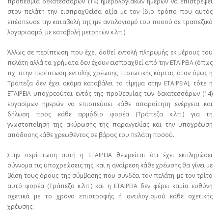
προθεσμία δεκατεσσάρων (14) ημερολογιακών ημερών να επιστρέψει
στον πελάτη την εισπραχθείσα αξία με τον ίδιο τρόπο που αυτός
επέσπευσε την καταβολή της (με αντιλογισμό του ποσού σε τραπεζικό
λογαριασμό, με καταβολή μετρητών κ.λπ.).
Άλλως σε περίπτωση που έχει δοθεί εντολή πληρωμής εκ μέρους του
πελάτη αλλά τα χρήματα δεν έχουν εισπραχθεί από την ΕΤΑΙΡΕΙΑ (όπως
πχ. στην περίπτωση εντολής χρέωσης πιστωτικής κάρτας όταν όμως η
Τράπεζα δεν έχει ακόμα καταβάλει το τίμημα στην ΕΤΑΙΡΕΙΑ), τότε η
ΕΤΑΙΡΕΙΑ υποχρεούται εντός της προθεσμίας των δεκατεσσάρων (14)
εργασίμων ημερών να επισπεύσει κάθε απαραίτητη ενέργεια και
δήλωση προς κάθε αρμόδιο φορέα (Τράπεζα κ.λπ.) για τη
γνωστοποίηση της ακύρωσης της παραγγελίας και την υποχρέωση
απόδοσης κάθε χρεωθέντος σε βάρος του πελάτη ποσού.
Στην περίπτωση αυτή η ΕΤΑΙΡΕΙΑ θεωρείται ότι έχει εκπληρώσει
σύννομα τις υποχρεώσεις της, και η αναίρεση κάθε χρέωσης θα γίνει με
βάση τους όρους της σύμβασης που συνδέει τον πελάτη με τον τρίτο
αυτό φορέα (Τράπεζα κ.λπ.) και η ΕΤΑΙΡΕΙΑ δεν φέρει καμία ευθύνη
σχετικά με το χρόνο επιστροφής ή αντιλογισμού κάθε σχετικής
χρέωσης.