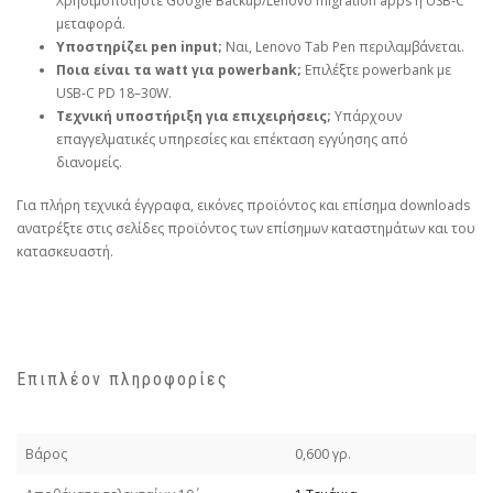
Χρησιμοποιήστε Google Backup/Lenovo migration apps ή USB‑C
μεταφορά.
Υποστηρίζει pen input;
Ναι, Lenovo Tab Pen περιλαμβάνεται.
Ποια είναι τα watt για powerbank;
Επιλέξτε powerbank με
USB‑C PD 18–30W.
Τεχνική υποστήριξη για επιχειρήσεις;
Υπάρχουν
επαγγελματικές υπηρεσίες και επέκταση εγγύησης από
διανομείς.
Για πλήρη τεχνικά έγγραφα, εικόνες προϊόντος και επίσημα downloads
ανατρέξτε στις σελίδες προϊόντος των επίσημων καταστημάτων και του
κατασκευαστή.
Επιπλέον πληροφορίες
Βάρος
0,600 γρ.