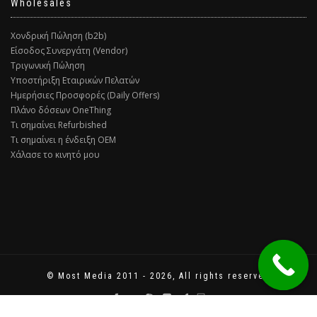
Wholesales
Χονδρική Πώληση (b2b)
Είσοδος Συνεργάτη (Vendor)
Τριγωνική Πώληση
Υποστήριξη Εταιρικών Πελατών
Ημερήσιες Προσφορές (Daily Offers)
Πλάνο δόσεων OneThing
Τι σημαίνει Refurbished
Τι σημαίνει η ένδειξη ΟΕΜ
Χάλασε το κινητό μου
© Most Media 2011 - 2026, All rights reserved