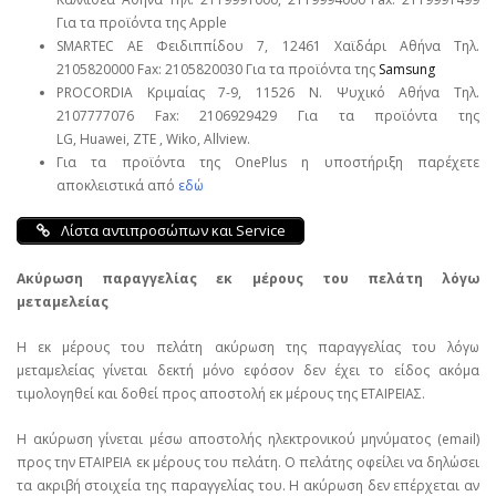
Για τα προϊόντα της Apple
SMARTEC ΑΕ Φειδιππίδου 7, 12461 Χαϊδάρι Αθήνα Τηλ.
2105820000 Fax: 2105820030 Για τα προϊόντα της
Samsung
PROCORDIA Κριμαίας 7-9, 11526 Ν. Ψυχικό Αθήνα Τηλ.
2107777076 Fax: 2106929429 Για τα προϊόντα της
LG, Huawei, ΖΤΕ , Wiko, Allview.
Για τα προϊόντα της OnePlus η υποστήριξη παρέχετε
αποκλειστικά από
εδώ
Λίστα αντιπροσώπων και Service
Ακύρωση παραγγελίας εκ μέρους του πελάτη λόγω
μεταμελείας
Η εκ μέρους του πελάτη ακύρωση της παραγγελίας του λόγω
μεταμελείας γίνεται δεκτή μόνο εφόσον δεν έχει το είδος ακόμα
τιμολογηθεί και δοθεί προς αποστολή εκ μέρους της ΕΤΑΙΡΕΙΑΣ.
Η ακύρωση γίνεται μέσω αποστολής ηλεκτρονικού μηνύματος (email)
προς την ΕΤΑΙΡΕΙΑ εκ μέρους του πελάτη. Ο πελάτης οφείλει να δηλώσει
τα ακριβή στοιχεία της παραγγελίας του. Η ακύρωση δεν επέρχεται αν