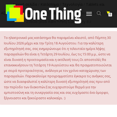
στο
Αρχική σελίδα
/
Κατάστημα
/
Τεχνολογία
/
Tablets και
περιεχόμενο
Αξεσουάρ
/
Tablet
/
Lenovo Tablets
/ Lenovo Idea Tab Plus 12.1 5G
Εναλλαγή
0
πλοήγησης
256GB (8GB Ram +Pen) Luna Grey EU
Το ηλεκτρονικό μας κατάστημα θα παραμείνει κλειστό, από Πέμπτη 30
Ιουλίου 2026 μέχρι και την Τρίτη 18 Αυγούστου. Για την καλύτερη
εξυπηρέτησή σας, σας ενημερώνουμε ότι η τελευταία ημέρα λήψης
παραγγελιών θα είναι η Τετάρτη 29 Ιουλίου, έως τις 15:00 μ.μ., ώστε να
είναι δυνατή η προετοιμασία και η εκτέλεσή τους.Οι αποστολές θα
επανεκκινήσουν τη Τετάρτη 19 Αυγούστου και θα πραγματοποιούνται
με σειρά προτεραιότητας, ανάλογα με τον χρόνο καταχώρισης των
παραγγελιών. Παρακαλούμε προγραμματίστε έγκαιρα τις ανάγκες σας,
ώστε να διασφαλιστεί η καλύτερη δυνατή εξυπηρέτησή σας πριν από
την περίοδο των διακοπών.Σας ευχαριστούμε θερμά για την
εμπιστοσύνη και τη συνεργασία σας και σας ευχόμαστε ένα όμορφο,
ξέγνοιαστο και ξεκούραστο καλοκαίρι. :)