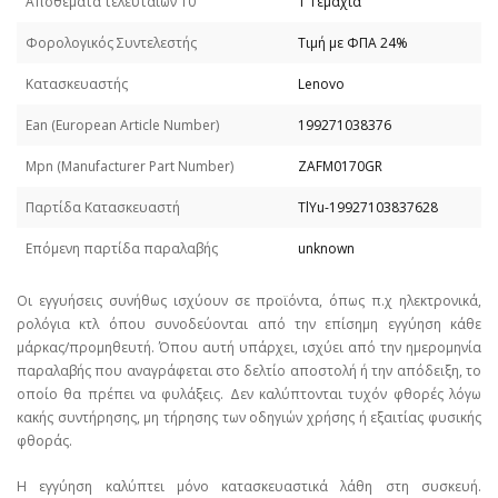
Απoθέματα τελευταίων 10΄
1 Τεμάχια
Φορολογικός Συντελεστής
Τιμή με ΦΠΑ 24%
Κατασκευαστής
Lenovo
Εan (European Article Number)
199271038376
Mpn (Manufacturer Part Number)
ZAFM0170GR
Παρτίδα Κατασκευαστή
TlYu-19927103837628
Επόμενη παρτίδα παραλαβής
unknown
Οι εγγυήσεις συνήθως ισχύουν σε προϊόντα, όπως π.χ ηλεκτρονικά,
ρολόγια κτλ όπου συνοδεύονται από την επίσημη εγγύηση κάθε
μάρκας/προμηθευτή. Όπου αυτή υπάρχει, ισχύει από την ημερομηνία
παραλαβής που αναγράφεται στο δελτίο αποστολή ή την απόδειξη, το
οποίο θα πρέπει να φυλάξεις. Δεν καλύπτονται τυχόν φθορές λόγω
κακής συντήρησης, μη τήρησης των οδηγιών χρήσης ή εξαιτίας φυσικής
φθοράς.
Η εγγύηση καλύπτει μόνο κατασκευαστικά λάθη στη συσκευή.