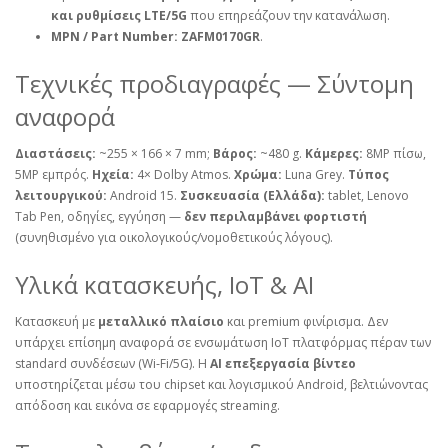
και ρυθμίσεις LTE/5G
που επηρεάζουν την κατανάλωση.
MPN / Part Number:
ZAFM0170GR
.
Τεχνικές προδιαγραφές — Σύντομη
αναφορά
Διαστάσεις:
~255 × 166 × 7 mm;
Βάρος:
~480 g.
Κάμερες:
8MP πίσω,
5MP εμπρός.
Ηχεία:
4× Dolby Atmos.
Χρώμα:
Luna Grey.
Τύπος
λειτουργικού:
Android 15.
Συσκευασία (Ελλάδα):
tablet, Lenovo
Tab Pen, οδηγίες, εγγύηση —
δεν περιλαμβάνει φορτιστή
(συνηθισμένο για οικολογικούς/νομοθετικούς λόγους).
Υλικά κατασκευής, IoT & AI
Κατασκευή με
μεταλλικό πλαίσιο
και premium φινίρισμα. Δεν
υπάρχει επίσημη αναφορά σε ενσωμάτωση IoT πλατφόρμας πέραν των
standard συνδέσεων (Wi‑Fi/5G). Η
AI επεξεργασία βίντεο
υποστηρίζεται μέσω του chipset και λογισμικού Android, βελτιώνοντας
απόδοση και εικόνα σε εφαρμογές streaming.