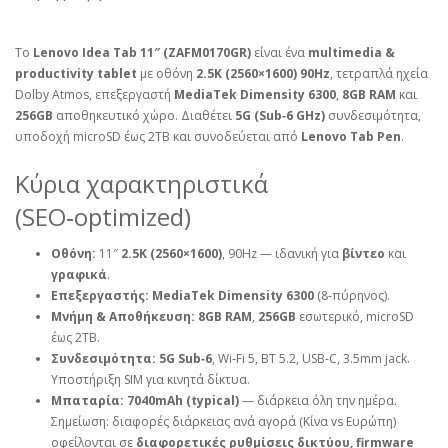
Το
Lenovo Idea Tab 11″ (ZAFM0170GR)
είναι ένα
multimedia &
productivity tablet
με οθόνη
2.5K (2560×1600) 90Hz
, τετραπλά ηχεία
Dolby Atmos, επεξεργαστή
MediaTek Dimensity 6300
,
8GB RAM
και
256GB
αποθηκευτικό χώρο. Διαθέτει
5G (Sub‑6 GHz)
συνδεσιμότητα,
υποδοχή microSD έως 2TB και συνοδεύεται από
Lenovo Tab Pen
.
Κύρια χαρακτηριστικά
(SEO‑optimized)
Οθόνη:
11″
2.5K (2560×1600)
, 90Hz — ιδανική για
βίντεο
και
γραφικά
.
Επεξεργαστής:
MediaTek Dimensity 6300
(8‑πύρηνος).
Μνήμη & Αποθήκευση:
8GB RAM
,
256GB
εσωτερικό, microSD
έως 2TB.
Συνδεσιμότητα:
5G Sub‑6
, Wi‑Fi 5, BT 5.2, USB‑C, 3.5mm jack.
Υποστήριξη SIM για κινητά δίκτυα.
Μπαταρία:
7040mAh (typical)
— διάρκεια όλη την ημέρα.
Σημείωση: διαφορές διάρκειας ανά αγορά (Κίνα vs Ευρώπη)
οφείλονται σε
διαφορετικές ρυθμίσεις δικτύου, firmware