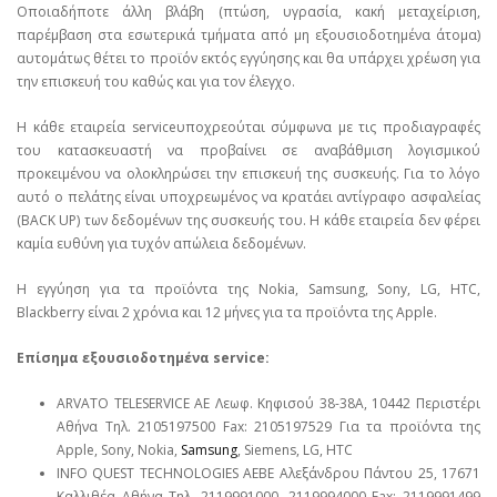
Οποιαδήποτε άλλη βλάβη (πτώση, υγρασία, κακή μεταχείριση,
παρέμβαση στα εσωτερικά τμήματα από μη εξουσιοδοτημένα άτομα)
αυτομάτως θέτει το προϊόν εκτός εγγύησης και θα υπάρχει χρέωση για
την επισκευή του καθώς και για τον έλεγχο.
Η κάθε εταιρεία serviceυποχρεούται σύμφωνα με τις προδιαγραφές
του κατασκευαστή να προβαίνει σε αναβάθμιση λογισμικού
προκειμένου να ολοκληρώσει την επισκευή της συσκευής. Για το λόγο
αυτό ο πελάτης είναι υποχρεωμένος να κρατάει αντίγραφο ασφαλείας
(BACK UP) των δεδομένων της συσκευής του. Η κάθε εταιρεία δεν φέρει
καμία ευθύνη για τυχόν απώλεια δεδομένων.
Η εγγύηση για τα προϊόντα της Nokia, Samsung, Sony, LG, HTC,
Blackberry είναι 2 χρόνια και 12 μήνες για τα προϊόντα της Apple.
Επίσημα εξουσιοδοτημένα service:
ARVATO TELESERVICE ΑΕ Λεωφ. Κηφισού 38-38Α, 10442 Περιστέρι
Αθήνα Τηλ. 2105197500 Fax: 2105197529 Για τα προϊόντα της
Apple, Sony, Nokia,
Samsung
, Siemens, LG, HTC
INFO QUEST TECHNOLOGIES ΑΕΒΕ Αλεξάνδρου Πάντου 25, 17671
Καλλιθέα Αθήνα Τηλ. 2119991000, 2119994000 Fax: 2119991499