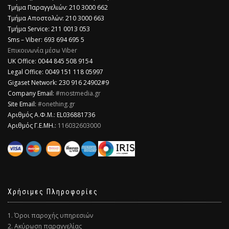
Τμήμα Παραγγελιών: 210 3000 662
Τμήμα Αποστολών: 210 3000 663
Τμήμα Service: 211 0013 053
Sms – Viber: 693 694 695 5
Επικοινωνία μέσω Viber
​UK Office: 0044 845 508 9154
Legal Office: 0049 151 118 05997
Gigaset Network: 230 916 24902#9
Company Email:
#mostmedia.gr
Site Email:
#onething.gr
Αριθμός Α.Φ.Μ.: EL036881736
Αριθμός Γ.Ε.ΜΗ.:
116032603000
Χρήσιμες Πληροφορίες
1. Όροι παροχής υπηρεσιών
2. Ακύρωση παραγγελίας