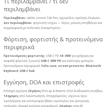
Τι περιλαμβάνει / τι δεν
περιλαμβάνει
Περιλαμβάνει:
tablet, Lenovo Tab Pen, εγχειρίδια, εγγύηση 24 μηνών.
Δεν περιλαμβάνει:
φορτιστή τοίχου — λόγος: μείωση αποβλήτων και
συμμόρφωση με πολιτικές λιανεμπορίου.
Φόρτιση, φορτιστής & προτεινόμενα
περιφερικά
Προτεινόμενος φορτιστής:
USB‑C PD
18–30W
για γρήγορη και
ασφαλή φόρτιση. Συνιστώ
USB‑C 30W PD
για καλύτερη εμπειρία.
Προτεινόμενα περιφερικά:
Folio case
,
screen protector
,
Bluetooth
keyboard
,
USB‑C hub
.
Εγγύηση, DOA και επιστροφές
Επίσημη εγγύηση
24 μήνες
(Pick up & Return). DOA διαδικασία συνήθως
14 ημέρες
από λιανοπωλητές. Επαγγελματίες: ισχύουν όροι
τιμολόγησης και επιστροφών βάσει τιμολογίου και εμπορικής
πολιτικής. Νομική εγγύηση καταναλωτή:
24 μήνες
στην ΕΕ.