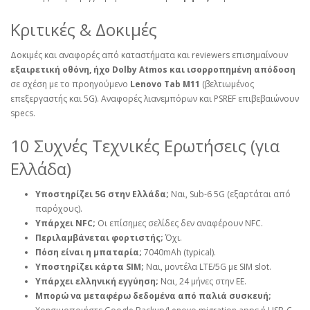
Κριτικές & Δοκιμές
Δοκιμές και αναφορές από καταστήματα και reviewers επισημαίνουν
εξαιρετική οθόνη, ήχο Dolby Atmos και ισορροπημένη απόδοση
σε σχέση με το προηγούμενο
Lenovo Tab M11
(βελτιωμένος
επεξεργαστής και 5G). Αναφορές λιανεμπόρων και PSREF επιβεβαιώνουν
specs.
10 Συχνές Τεχνικές Ερωτήσεις (για
Ελλάδα)
Υποστηρίζει 5G στην Ελλάδα;
Ναι, Sub‑6 5G (εξαρτάται από
παρόχους).
Υπάρχει NFC;
Οι επίσημες σελίδες δεν αναφέρουν NFC.
Περιλαμβάνεται φορτιστής;
Όχι.
Πόση είναι η μπαταρία;
7040mAh (typical).
Υποστηρίζει κάρτα SIM;
Ναι, μοντέλα LTE/5G με SIM slot.
Υπάρχει ελληνική εγγύηση;
Ναι, 24 μήνες στην ΕΕ.
Μπορώ να μεταφέρω δεδομένα από παλιά συσκευή;