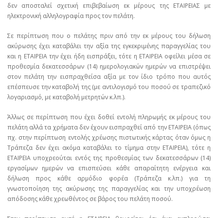
δεν αποσταλεί σχετική επιβεβαίωση εκ μέρους της ΕΤΑΙΡΕΙΑΣ με
ηλεκτρονική αλληλογραφία προς τον πελάτη.
Σε περίπτωση που ο πελάτης πριν από την εκ μέρους του δήλωση
ακύρωσης έχει καταβάλει την αξία της εγκεκριμένης παραγγελίας του
και η ΕΤΑΙΡΕΙΑ την έχει ήδη εισπράξει, τότε η ΕΤΑΙΡΕΙΑ οφείλει μέσα σε
προθεσμία δεκατεσσάρων (14) ημερολογιακών ημερών να επιστρέψει
στον πελάτη την εισπραχθείσα αξία με τον ίδιο τρόπο που αυτός
επέσπευσε την καταβολή της (με αντιλογισμό του ποσού σε τραπεζικό
λογαριασμό, με καταβολή μετρητών κ.λπ.).
Άλλως σε περίπτωση που έχει δοθεί εντολή πληρωμής εκ μέρους του
πελάτη αλλά τα χρήματα δεν έχουν εισπραχθεί από την ΕΤΑΙΡΕΙΑ (όπως
πχ. στην περίπτωση εντολής χρέωσης πιστωτικής κάρτας όταν όμως η
Τράπεζα δεν έχει ακόμα καταβάλει το τίμημα στην ΕΤΑΙΡΕΙΑ), τότε η
ΕΤΑΙΡΕΙΑ υποχρεούται εντός της προθεσμίας των δεκατεσσάρων (14)
εργασίμων ημερών να επισπεύσει κάθε απαραίτητη ενέργεια και
δήλωση προς κάθε αρμόδιο φορέα (Τράπεζα κ.λπ.) για τη
γνωστοποίηση της ακύρωσης της παραγγελίας και την υποχρέωση
απόδοσης κάθε χρεωθέντος σε βάρος του πελάτη ποσού.