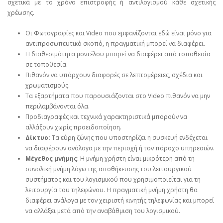
σχετικά με το χρόνο επιστροφής ή αντιλογισμού κάθε σχετικής
χρέωσης.
Οι Φωτογραφίες και Video που εμφανίζονται εδώ είναι μόνο για
αντιπροσωπευτικό σκοπό, η πραγματική μπορεί να διαφέρει.
Η διαθεσιμότητα μοντέλου μπορεί να διαφέρει από τοποθεσία
σε τοποθεσία.
Πιθανόν να υπάρχουν διαφορές σε λεπτομέρειες, σχέδια και
χρωματισμούς.
Τα εξαρτήματα που παρουσιάζονται στο Video πιθανόν να μην
περιλαμβάνονται όλα.
Προδιαγραφές και τεχνικά χαρακτηριστικά μπορούν να
αλλάξουν χωρίς προειδοποίηση.
Δίκτυο:
Τα εύρη ζώνης που υποστηρίζει η συσκευή ενδέχεται
να διαφέρουν ανάλογα με την περιοχή ή τον πάροχο υπηρεσιών.
Μέγεθος μνήμης
: Η μνήμη χρήστη είναι μικρότερη από τη
συνολική μνήμη λόγω της αποθήκευσης του λειτουργικού
συστήματος και του λογισμικού που χρησιμοποιείται για τη
λειτουργία του τηλεφώνου. Η πραγματική μνήμη χρήστη θα
διαφέρει ανάλογα με τον χειριστή κινητής τηλεφωνίας και μπορεί
να αλλάξει μετά από την αναβάθμιση του λογισμικού.