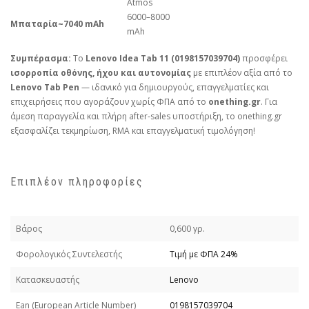
Atmos
6000–8000
Μπαταρία
~7040 mAh
mAh
Συμπέρασμα:
Το
Lenovo Idea Tab 11 (0198157039704)
προσφέρει
ισορροπία οθόνης, ήχου και αυτονομίας
με επιπλέον αξία από το
Lenovo Tab Pen
— ιδανικό για δημιουργούς, επαγγελματίες και
επιχειρήσεις που αγοράζουν χωρίς ΦΠΑ από το
onething.gr
. Για
άμεση παραγγελία και πλήρη after‑sales υποστήριξη, το
onething.gr
εξασφαλίζει τεκμηρίωση, RMA και επαγγελματική τιμολόγηση!
Επιπλέον πληροφορίες
Βάρος
0,600 γρ.
Φορολογικός Συντελεστής
Τιμή με ΦΠΑ 24%
Κατασκευαστής
Lenovo
Εan (European Article Number)
0198157039704