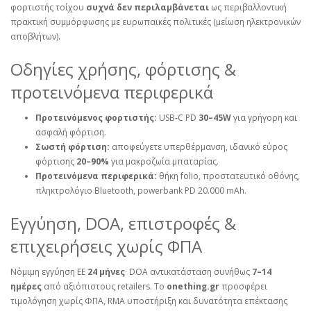
φορτιστής τοίχου
συχνά δεν περιλαμβάνεται
ως περιβαλλοντική
πρακτική συμμόρφωσης με ευρωπαϊκές πολιτικές (μείωση ηλεκτρονικών
αποβλήτων).
Οδηγίες χρήσης, φόρτισης &
προτεινόμενα περιφερικά
Προτεινόμενος φορτιστής:
USB‑C PD
30–45W
για γρήγορη και
ασφαλή φόρτιση.
Σωστή φόρτιση:
αποφεύγετε υπερθέρμανση, ιδανικό εύρος
φόρτισης
20–90%
για μακροζωία μπαταρίας.
Προτεινόμενα περιφερικά:
θήκη folio, προστατευτικό οθόνης,
πληκτρολόγιο Bluetooth, powerbank PD 20.000 mAh.
Εγγύηση, DOA, επιστροφές &
επιχειρήσεις χωρίς ΦΠΑ
Νόμιμη εγγύηση ΕΕ
24 μήνες
· DOA αντικατάσταση συνήθως
7–14
ημέρες
από αξιόπιστους retailers. Το
onething.gr
προσφέρει
τιμολόγηση χωρίς ΦΠΑ, RMA υποστήριξη και δυνατότητα επέκτασης