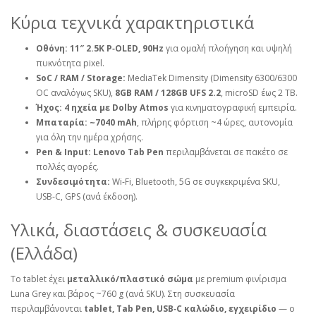
Κύρια τεχνικά χαρακτηριστικά
Οθόνη:
11″ 2.5K P‑OLED, 90Hz
για ομαλή πλοήγηση και υψηλή
πυκνότητα pixel.
SoC / RAM / Storage:
MediaTek Dimensity (Dimensity 6300/6300
OC αναλόγως SKU),
8GB RAM / 128GB UFS 2.2
, microSD έως 2 TB.
Ήχος:
4 ηχεία με Dolby Atmos
για κινηματογραφική εμπειρία.
Μπαταρία:
~7040 mAh
, πλήρης φόρτιση ~4 ώρες, αυτονομία
για όλη την ημέρα χρήσης.
Pen & Input:
Lenovo Tab Pen
περιλαμβάνεται σε πακέτο σε
πολλές αγορές.
Συνδεσιμότητα:
Wi‑Fi, Bluetooth, 5G σε συγκεκριμένα SKU,
USB‑C, GPS (ανά έκδοση).
Υλικά, διαστάσεις & συσκευασία
(Ελλάδα)
Το tablet έχει
μεταλλικό/πλαστικό σώμα
με premium φινίρισμα
Luna Grey και βάρος ~760 g (ανά SKU). Στη συσκευασία
περιλαμβάνονται
tablet, Tab Pen, USB‑C καλώδιο, εγχειρίδιο
— ο