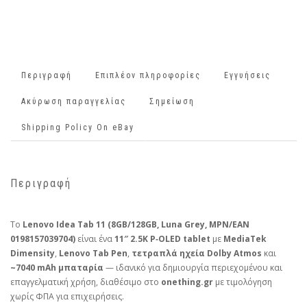
Περιγραφή
Επιπλέον πληροφορίες
Εγγυήσεις
Ακύρωση παραγγελίας
Σημείωση
Shipping Policy On eBay
Περιγραφή
Το
Lenovo Idea Tab 11 (8GB/128GB, Luna Grey, MPN/EAN
0198157039704)
είναι ένα
11″ 2.5K P‑OLED tablet
με
MediaTek
Dimensity
,
Lenovo Tab Pen
,
τετραπλά ηχεία Dolby Atmos
και
~7040 mAh μπαταρία
— ιδανικό για δημιουργία περιεχομένου και
επαγγελματική χρήση, διαθέσιμο στο
onething.gr
με τιμολόγηση
χωρίς ΦΠΑ για επιχειρήσεις.