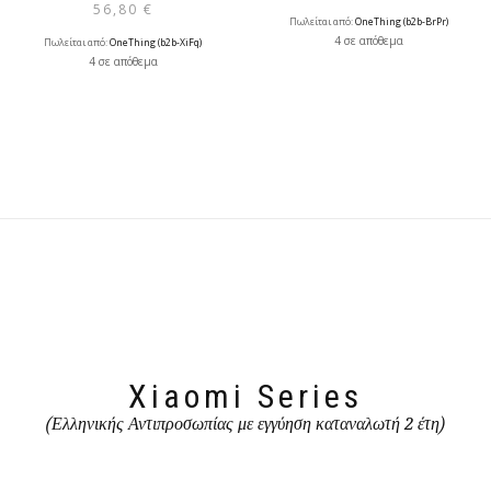
56,80
€
Πωλείται από:
OneThing (b2b-BrPr)
4 σε απόθεμα
Πωλείται από:
OneThing (b2b-XiFq)
4 σε απόθεμα
Xiaomi Series
(Ελληνικής Αντιπροσωπίας με εγγύηση καταναλωτή 2 έτη)