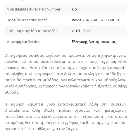
Mpn (Manufacturer Part Number)
Up
Παρτίδα Κατασκευαστή
RoMa-2843-TAB.02.0009150
Επόμενη παρτίδα παραλαβής
>10 Ημέρες
Διανομή και Service
Ελληνικής Αντιπροσωπίας
Οι εγγυήσεις συνήθως ισχύουν σε προϊόντα, όπως π.χ ηλεκτρονικά,
ρολόγια κτλ όπου συνοδεύονται από την επίσημη εγγύηση κάθε
μάρκας/προμηθευτή. Όπου αυτή υπάρχει, ισχύει από την ημερομηνία
παραλαβής που αναγράφεται στο δελτίο αποστολή ή την απόδειξη, το
οποίο θα πρέπει να φυλάξεις. Δεν καλύπτονται τυχόν φθορές λόγω
κακής συντήρησης, μη τήρησης των οδηγιών χρήσης ή εξαιτίας φυσικής
φθοράς.
Η εγγύηση καλύπτει μόνο κατασκευαστικά λάθη στη συσκευή.
Οποιαδήποτε άλλη βλάβη (πτώση, υγρασία, κακή μεταχείριση,
παρέμβαση στα εσωτερικά τμήματα από μη εξουσιοδοτημένα άτομα)
αυτομάτως θέτει το προϊόν εκτός εγγύησης και θα υπάρχει χρέωση για
την επισκευή του καθώς και για τον έλεγχο.