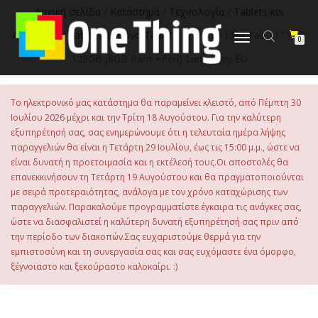
στο
Αρχική σελίδα
/
Κατάστημα
/
Τεχνολογία
/
Tablets και
περιεχόμενο
Αξεσουάρ
/
Tablet
/
Lenovo Tablets
/ Lenovo Idea Tab 11″ WiFi
Εναλλαγή
0
πλοήγησης
128GB (8GB Ram +Pen) Luna Grey EU
Το ηλεκτρονικό μας κατάστημα θα παραμείνει κλειστό, από Πέμπτη 30
Ιουλίου 2026 μέχρι και την Τρίτη 18 Αυγούστου. Για την καλύτερη
εξυπηρέτησή σας, σας ενημερώνουμε ότι η τελευταία ημέρα λήψης
παραγγελιών θα είναι η Τετάρτη 29 Ιουλίου, έως τις 15:00 μ.μ., ώστε να
είναι δυνατή η προετοιμασία και η εκτέλεσή τους.Οι αποστολές θα
επανεκκινήσουν τη Τετάρτη 19 Αυγούστου και θα πραγματοποιούνται
με σειρά προτεραιότητας, ανάλογα με τον χρόνο καταχώρισης των
παραγγελιών. Παρακαλούμε προγραμματίστε έγκαιρα τις ανάγκες σας,
ώστε να διασφαλιστεί η καλύτερη δυνατή εξυπηρέτησή σας πριν από
την περίοδο των διακοπών.Σας ευχαριστούμε θερμά για την
εμπιστοσύνη και τη συνεργασία σας και σας ευχόμαστε ένα όμορφο,
ξέγνοιαστο και ξεκούραστο καλοκαίρι. :)