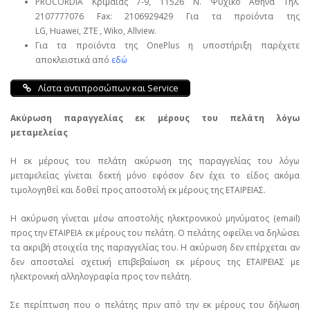
PROCORDIA Κριμαίας 7-9, 11526 Ν. Ψυχικό Αθήνα Τηλ.
2107777076 Fax: 2106929429 Για τα προϊόντα της
LG, Huawei, ΖΤΕ , Wiko, Allview.
Για τα προϊόντα της OnePlus η υποστήριξη παρέχετε
αποκλειστικά από
εδώ
Λίστα αντιπροσώπων και Service
Ακύρωση παραγγελίας εκ μέρους του πελάτη λόγω
μεταμελείας
Η εκ μέρους του πελάτη ακύρωση της παραγγελίας του λόγω
μεταμελείας γίνεται δεκτή μόνο εφόσον δεν έχει το είδος ακόμα
τιμολογηθεί και δοθεί προς αποστολή εκ μέρους της ΕΤΑΙΡΕΙΑΣ.
Η ακύρωση γίνεται μέσω αποστολής ηλεκτρονικού μηνύματος (email)
προς την ΕΤΑΙΡΕΙΑ εκ μέρους του πελάτη. Ο πελάτης οφείλει να δηλώσει
τα ακριβή στοιχεία της παραγγελίας του. Η ακύρωση δεν επέρχεται αν
δεν αποσταλεί σχετική επιβεβαίωση εκ μέρους της ΕΤΑΙΡΕΙΑΣ με
ηλεκτρονική αλληλογραφία προς τον πελάτη.
Σε περίπτωση που ο πελάτης πριν από την εκ μέρους του δήλωση