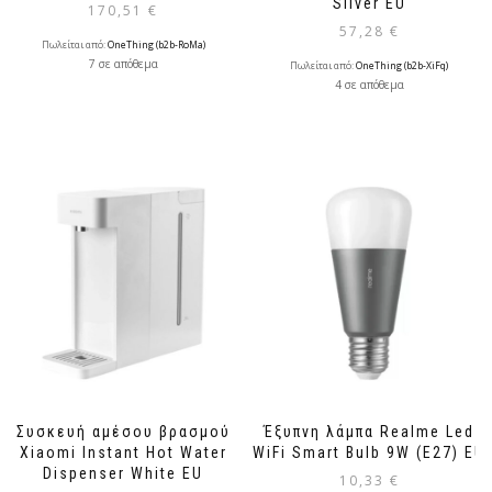
Silver EU
170,51
€
57,28
€
Πωλείται από:
OneThing (b2b-RoMa)
7 σε απόθεμα
Πωλείται από:
OneThing (b2b-XiFq)
4 σε απόθεμα
Συσκευή αμέσου βρασμού
Έξυπνη λάμπα Realme Led
Xiaomi Instant Hot Water
WiFi Smart Bulb 9W (E27) EU
Dispenser White EU
10,33
€