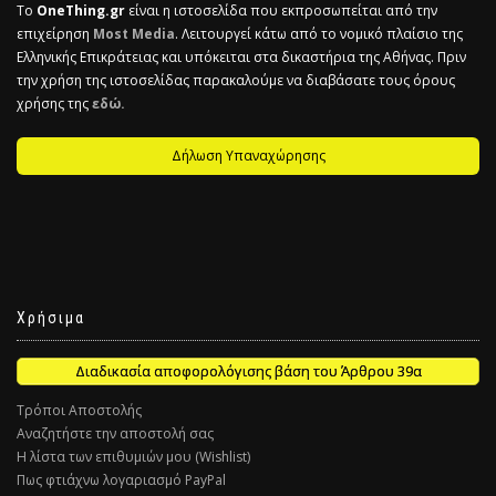
Το
OneThing.gr
είναι η ιστοσελίδα που εκπροσωπείται από την
επιχείρηση
Most Media
. Λειτουργεί κάτω από το νομικό πλαίσιο της
Ελληνικής Επικράτειας και υπόκειται στα δικαστήρια της Αθήνας. Πριν
την χρήση της ιστοσελίδας παρακαλούμε να διαβάσατε τους όρους
χρήσης της
εδώ.
Δήλωση Υπαναχώρησης
Χρήσιμα
Διαδικασία αποφορολόγισης βάση του Άρθρου 39α
Τρόποι Αποστολής
Αναζητήστε την αποστολή σας
Η λίστα των επιθυμιών μου (Wishlist)
Πως φτιάχνω λογαριασμό PayPal