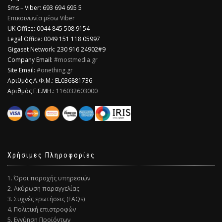
Sms – Viber: 693 694 695 5
Επικοινωνία μέσω Viber
​UK Office: 0044 845 508 9154
Legal Office: 0049 151 118 05997
Gigaset Network: 230 916 24902#9
Company Email:
#mostmedia.gr
Site Email:
#onething.gr
Αριθμός Α.Φ.Μ.: EL036881736
Αριθμός Γ.Ε.ΜΗ.:
116032603000
Χρήσιμες Πληροφορίες
1. Όροι παροχής υπηρεσιών
2. Ακύρωση παραγγελίας
3. Συχνές ερωτήσεις (FAQs)
4. Πολιτική επιστροφών
5. Εγγύηση Προϊόντων