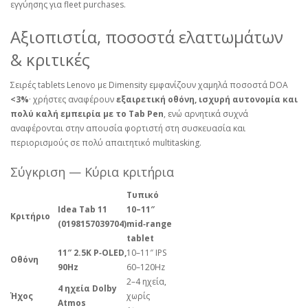
εγγύησης για fleet purchases.
Αξιοπιστία, ποσοστά ελαττωμάτων
& κριτικές
Σειρές tablets Lenovo με Dimensity εμφανίζουν χαμηλά ποσοστά DOA
<3%
· χρήστες αναφέρουν
εξαιρετική οθόνη, ισχυρή αυτονομία και
πολύ καλή εμπειρία με το Tab Pen
, ενώ αρνητικά συχνά
αναφέρονται στην απουσία φορτιστή στη συσκευασία και
περιορισμούς σε πολύ απαιτητικό multitasking.
Σύγκριση — Κύρια κριτήρια
Τυπικό
Idea Tab 11
10–11″
Κριτήριο
(0198157039704)
mid‑range
tablet
11″ 2.5K P‑OLED,
10–11″ IPS
Οθόνη
90Hz
60–120Hz
2–4 ηχεία,
4 ηχεία Dolby
Ήχος
χωρίς
Atmos