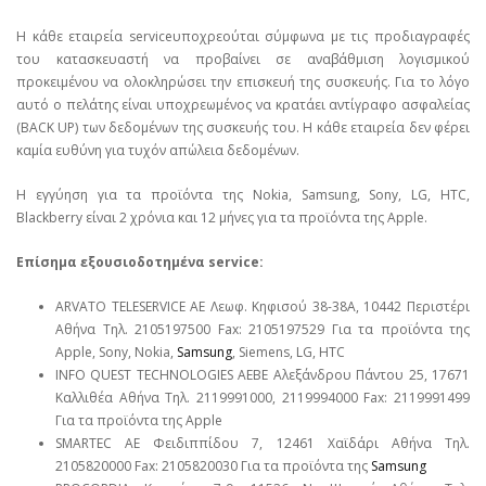
Η κάθε εταιρεία serviceυποχρεούται σύμφωνα με τις προδιαγραφές
του κατασκευαστή να προβαίνει σε αναβάθμιση λογισμικού
προκειμένου να ολοκληρώσει την επισκευή της συσκευής. Για το λόγο
αυτό ο πελάτης είναι υποχρεωμένος να κρατάει αντίγραφο ασφαλείας
(BACK UP) των δεδομένων της συσκευής του. Η κάθε εταιρεία δεν φέρει
καμία ευθύνη για τυχόν απώλεια δεδομένων.
Η εγγύηση για τα προϊόντα της Nokia, Samsung, Sony, LG, HTC,
Blackberry είναι 2 χρόνια και 12 μήνες για τα προϊόντα της Apple.
Επίσημα εξουσιοδοτημένα service:
ARVATO TELESERVICE ΑΕ Λεωφ. Κηφισού 38-38Α, 10442 Περιστέρι
Αθήνα Τηλ. 2105197500 Fax: 2105197529 Για τα προϊόντα της
Apple, Sony, Nokia,
Samsung
, Siemens, LG, HTC
INFO QUEST TECHNOLOGIES ΑΕΒΕ Αλεξάνδρου Πάντου 25, 17671
Καλλιθέα Αθήνα Τηλ. 2119991000, 2119994000 Fax: 2119991499
Για τα προϊόντα της Apple
SMARTEC ΑΕ Φειδιππίδου 7, 12461 Χαϊδάρι Αθήνα Τηλ.
2105820000 Fax: 2105820030 Για τα προϊόντα της
Samsung