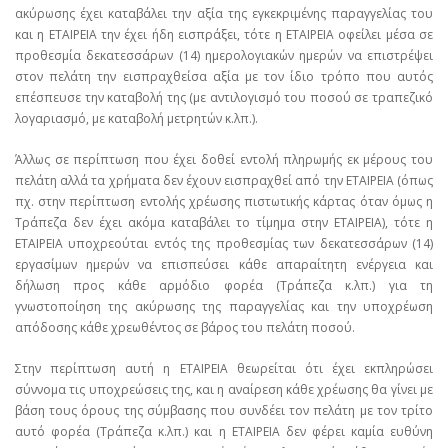
ακύρωσης έχει καταβάλει την αξία της εγκεκριμένης παραγγελίας του
και η ΕΤΑΙΡΕΙΑ την έχει ήδη εισπράξει, τότε η ΕΤΑΙΡΕΙΑ οφείλει μέσα σε
προθεσμία δεκατεσσάρων (14) ημερολογιακών ημερών να επιστρέψει
στον πελάτη την εισπραχθείσα αξία με τον ίδιο τρόπο που αυτός
επέσπευσε την καταβολή της (με αντιλογισμό του ποσού σε τραπεζικό
λογαριασμό, με καταβολή μετρητών κ.λπ.).
Άλλως σε περίπτωση που έχει δοθεί εντολή πληρωμής εκ μέρους του
πελάτη αλλά τα χρήματα δεν έχουν εισπραχθεί από την ΕΤΑΙΡΕΙΑ (όπως
πχ. στην περίπτωση εντολής χρέωσης πιστωτικής κάρτας όταν όμως η
Τράπεζα δεν έχει ακόμα καταβάλει το τίμημα στην ΕΤΑΙΡΕΙΑ), τότε η
ΕΤΑΙΡΕΙΑ υποχρεούται εντός της προθεσμίας των δεκατεσσάρων (14)
εργασίμων ημερών να επισπεύσει κάθε απαραίτητη ενέργεια και
δήλωση προς κάθε αρμόδιο φορέα (Τράπεζα κ.λπ.) για τη
γνωστοποίηση της ακύρωσης της παραγγελίας και την υποχρέωση
απόδοσης κάθε χρεωθέντος σε βάρος του πελάτη ποσού.
Στην περίπτωση αυτή η ΕΤΑΙΡΕΙΑ θεωρείται ότι έχει εκπληρώσει
σύννομα τις υποχρεώσεις της, και η αναίρεση κάθε χρέωσης θα γίνει με
βάση τους όρους της σύμβασης που συνδέει τον πελάτη με τον τρίτο
αυτό φορέα (Τράπεζα κ.λπ.) και η ΕΤΑΙΡΕΙΑ δεν φέρει καμία ευθύνη