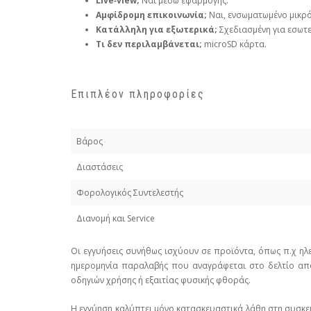
Live‑view;
Ναι μέσω εφαρμογής.
Αμφίδρομη επικοινωνία;
Ναι, ενσωματωμένο μικρό
Κατάλληλη για εξωτερικά;
Σχεδιασμένη για εσωτ
Τι δεν περιλαμβάνεται;
microSD κάρτα.
Επιπλέον πληροφορίες
Βάρος
Διαστάσεις
Φορολογικός Συντελεστής
Διανομή και Service
Οι εγγυήσεις συνήθως ισχύουν σε προϊόντα, όπως π.χ ηλ
ημερομηνία παραλαβής που αναγράφεται στο δελτίο απο
οδηγιών χρήσης ή εξαιτίας φυσικής φθοράς.
Η εγγύηση καλύπτει μόνο κατασκευαστικά λάθη στη συσκε