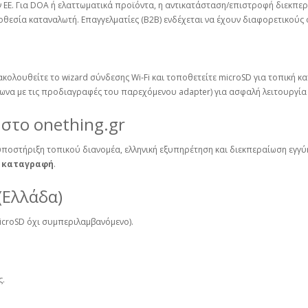
 ΕΕ. Για DOA ή ελαττωματικά προϊόντα, η αντικατάσταση/επιστροφή διεκπε
θεσία καταναλωτή. Επαγγελματίες (B2B) ενδέχεται να έχουν διαφορετικούς 
 ακολουθείτε το wizard σύνδεσης Wi‑Fi και τοποθετείτε microSD για τοπική 
ωνα με τις προδιαγραφές του παρεχόμενου adapter) για ασφαλή λειτουργία 
 στο onething.gr
υποστήριξη τοπικού διανομέα, ελληνική εξυπηρέτηση και διεκπεραίωση εγγύ
D καταγραφή
.
(Ελλάδα)
icroSD όχι συμπεριλαμβανόμενο).
ς.