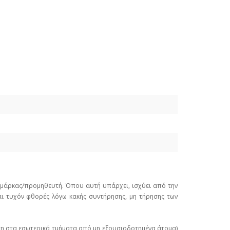
ε μάρκας/προμηθευτή. Όπου αυτή υπάρχει, ισχύει από την
ι τυχόν φθορές λόγω κακής συντήρησης, μη τήρησης των
ση στα εσωτερικά τμήματα από μη εξουσιοδοτημένα άτομα)