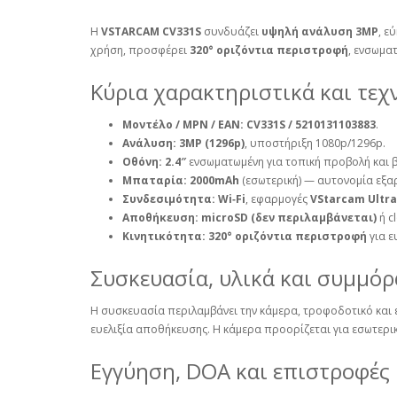
Η
VSTARCAM CV331S
συνδυάζει
υψηλή ανάλυση 3MP
, ε
χρήση, προσφέρει
320° οριζόντια περιστροφή
, ενσωμα
Κύρια χαρακτηριστικά και τεχ
Μοντέλο / MPN / EAN:
CV331S / 5210131103883
.
Ανάλυση:
3MP (1296p)
, υποστήριξη 1080p/1296p.
Οθόνη:
2.4″
ενσωματωμένη για τοπική προβολή και β
Μπαταρία:
2000mAh
(εσωτερική) — αυτονομία εξ
Συνδεσιμότητα:
Wi‑Fi
, εφαρμογές
VStarcam Ultra
Αποθήκευση:
microSD (δεν περιλαμβάνεται)
ή c
Κινητικότητα:
320° οριζόντια περιστροφή
για ε
Συσκευασία, υλικά και συμμό
Η συσκευασία περιλαμβάνει την κάμερα, τροφοδοτικό και 
ευελιξία αποθήκευσης. Η κάμερα προορίζεται για εσωτερι
Εγγύηση, DOA και επιστροφές