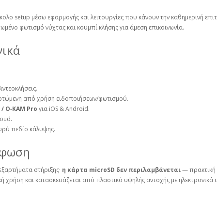
ύκολο setup μέσω εφαρμογής και λειτουργίες που κάνουν την καθημερινή επι
τωμένο φωτισμό νύχτας και κουμπί κλήσης για άμεση επικοινωνία.
νικά
ιντεοκλήσεις.
αρτώμενη από χρήση ειδοποιήσεων/φωτισμού.
 / O‑KAM Pro
για iOS & Android.
loud.
υρύ πεδίο κάλυψης.
ρφωση
εξαρτήματα στήριξης·
η κάρτα microSD δεν περιλαμβάνεται
— πρακτική 
κή χρήση και κατασκευάζεται από πλαστικό υψηλής αντοχής με ηλεκτρονικά σ