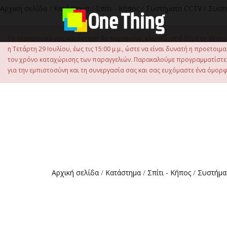
στο
Αρχική σελίδα
/
Κατάστημα
/
Σπίτι - Κήπος
/
Συστήματα CCTV
/
Συστ
περιεχόμενο
Το ηλεκτρονικό μας κατάστημα θα παραμείνει κλειστό, από Πέμπτη 30 Ιου
η Τετάρτη 29 Ιουλίου, έως τις 15:00 μ.μ., ώστε να είναι δυνατή η προετ
τον χρόνο καταχώρισης των παραγγελιών. Παρακαλούμε προγραμματίστε έ
για την εμπιστοσύνη και τη συνεργασία σας και σας ευχόμαστε ένα όμορφο
Αρχική σελίδα
/
Κατάστημα
/
Σπίτι - Κήπος
/
Συστήμα