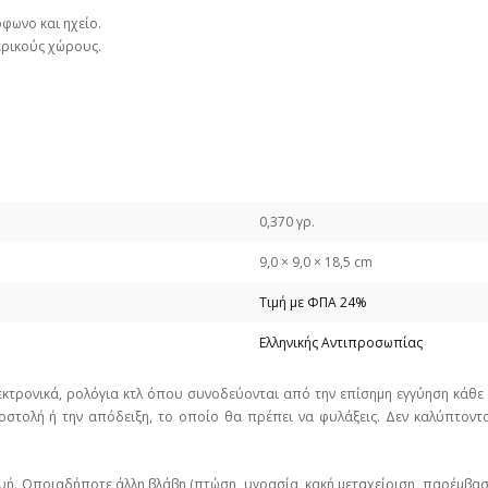
φωνο και ηχείο.
ερικούς χώρους.
0,370 γρ.
9,0 × 9,0 × 18,5 cm
Τιμή με ΦΠΑ 24%
Ελληνικής Αντιπροσωπίας
εκτρονικά, ρολόγια κτλ όπου συνοδεύονται από την επίσημη εγγύηση κάθ
στολή ή την απόδειξη, το οποίο θα πρέπει να φυλάξεις. Δεν καλύπτοντα
υή. Οποιαδήποτε άλλη βλάβη (πτώση, υγρασία, κακή μεταχείριση, παρέμβα