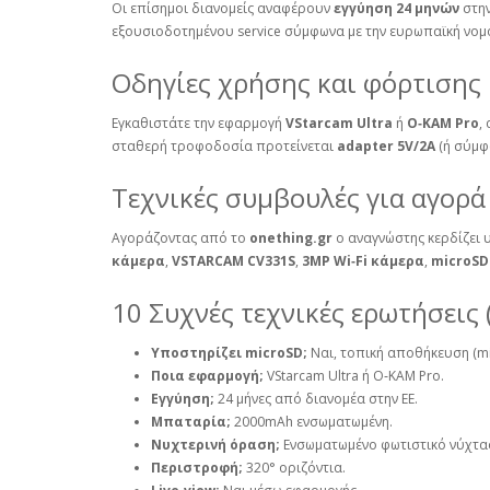
Οι επίσημοι διανομείς αναφέρουν
εγγύηση 24 μηνών
στην
εξουσιοδοτημένου service σύμφωνα με την ευρωπαϊκή νομο
Οδηγίες χρήσης και φόρτισης
Εγκαθιστάτε την εφαρμογή
VStarcam Ultra
ή
O‑KAM Pro
,
σταθερή τροφοδοσία προτείνεται
adapter 5V/2A
(ή σύμφ
Τεχνικές συμβουλές για αγορά
Αγοράζοντας από το
onething.gr
ο αναγνώστης κερδίζει 
κάμερα
,
VSTARCAM CV331S
,
3MP Wi‑Fi κάμερα
,
microS
10 Συχνές τεχνικές ερωτήσεις 
Υποστηρίζει microSD;
Ναι, τοπική αποθήκευση (m
Ποια εφαρμογή;
VStarcam Ultra ή O‑KAM Pro.
Εγγύηση;
24 μήνες από διανομέα στην ΕΕ.
Μπαταρία;
2000mAh ενσωματωμένη.
Νυχτερινή όραση;
Ενσωματωμένο φωτιστικό νύχτα
Περιστροφή;
320° οριζόντια.