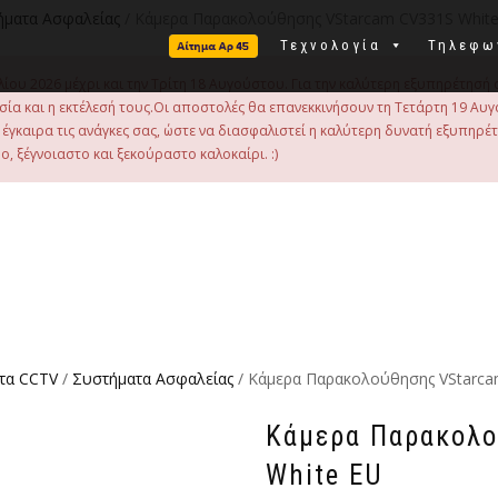
ήματα Ασφαλείας
/ Κάμερα Παρακολούθησης VStarcam CV331S Whit
Τεχνολογία
Τηλεφω
λίου 2026 μέχρι και την Τρίτη 18 Αυγούστου. Για την καλύτερη εξυπηρέτησή 
οιμασία και η εκτέλεσή τους.Οι αποστολές θα επανεκκινήσουν τη Τετάρτη 19
γκαιρα τις ανάγκες σας, ώστε να διασφαλιστεί η καλύτερη δυνατή εξυπηρέ
, ξέγνοιαστο και ξεκούραστο καλοκαίρι. :)
τα CCTV
/
Συστήματα Ασφαλείας
/ Κάμερα Παρακολούθησης VStarca
Κάμερα Παρακολο
White EU