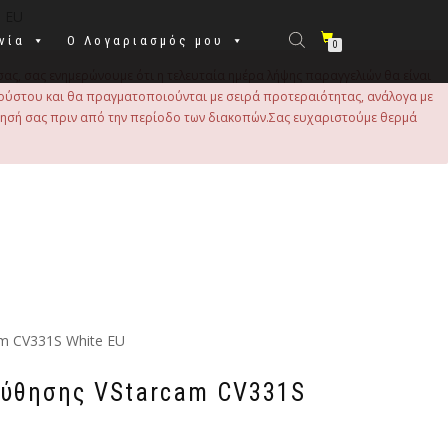
e EU
νία
Ο Λογαριασμός μου
0
σας, σας ενημερώνουμε ότι η τελευταία ημέρα λήψης παραγγελιών θα είναι
 Αυγούστου και θα πραγματοποιούνται με σειρά προτεραιότητας, ανάλογα με
τησή σας πριν από την περίοδο των διακοπών.Σας ευχαριστούμε θερμά
m CV331S White EU
ύθησης VStarcam CV331S