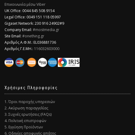
Επικοινωνία μέσω Viber
​UK Office: 0044 845 508 9154
Legal Office: 0049 151 118 05997
Gigaset Network: 230 916 24902#9
Company Email:
#mostmedia.gr
Site Email:
#onething.gr
Αριθμός Α.Φ.Μ.: EL036881736
Αριθμός Γ.Ε.ΜΗ.:
116032603000
Χρήσιμες Πληροφορίες
1. Όροι παροχής υπηρεσιών
2. Ακύρωση παραγγελίας
3. Συχνές ερωτήσεις (FAQs)
4. Πολιτική επιστροφών
5. Εγγύηση Προϊόντων
6. Οδηγίες αποφυγής απάτης