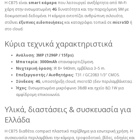
Η CB75 είναι
smart κάμερα
που λειτουργεί ανεξάρτητα από Wi‑Fi
χάρη στην ενσωματωμένη
4G
δυνατότητα και την παρεχόμενη SIM με
δοκιμαστικά δεδομένα. Η κάμερα εντοπίζει ανθρώπινη σιλουέτα,
στέλνει
έξυπνες ειδοποιήσεις
και καταγράφει τοπικά σε
microSD
ή
στο cloud.
Κύρια τεχνικά χαρακτηριστικά
Ανάλυση:
3MP (1296P / 15fps)
.
Μπαταρία:
3000mAh
επαναφορτιζόμενη.
Νυχτερινή όραση:
IR 8× 940nm, εμβέλεια 3–5 m.
Επεξεργαστής / Αισθητήρας:
T31 / GC2083 1/3″ CMOS.
Σύνδεση:
4G
, υποστήριξη cloud, microSD (δεν περιλαμβάνεται).
Ήχος:
Ενσωματωμένο μικρόφωνο 38dB και ηχείο 8Ω 1W για
αμφίδρομη επικοινωνία.
Υλικά, διαστάσεις & συσκευασία για
Ελλάδα
Η CB75 διαθέτει compact πλαστικό περίβλημα για εσωτερική χρήση. Η
συσκευασία περιλαμβάνει την κάμερα, τροφοδοτικό, βίδες, οδηγίες και