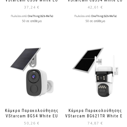
VStarcam CS58 White EU
VStarcam CB554 White EU
37,24
€
42,61
€
Πωλείται από:
OneThing (b2b-MeTa)
Πωλείται από:
OneThing (b2b-MeTa)
50 σε απόθεμα
50 σε απόθεμα
Κάμερα Παρακολούθησης
Κάμερα Παρακολούθησης
VStarcam BG54 White EU
VStarcam BG621TR White EU
50,26
€
74,87
€