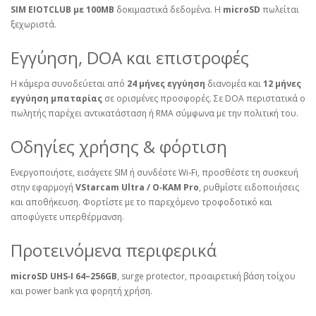
SIM EIOTCLUB με 100MB
δοκιμαστικά δεδομένα. Η
microSD
πωλείται
ξεχωριστά.
Εγγύηση, DOA και επιστροφές
Η κάμερα συνοδεύεται από
24 μήνες εγγύηση
διανομέα και
12 μήνες
εγγύηση μπαταρίας
σε ορισμένες προσφορές. Σε DOA περιστατικά ο
πωλητής παρέχει αντικατάσταση ή RMA σύμφωνα με την πολιτική του.
Οδηγίες χρήσης & φόρτιση
Ενεργοποιήστε, εισάγετε SIM ή συνδέστε Wi‑Fi, προσθέστε τη συσκευή
στην εφαρμογή
VStarcam Ultra / O‑KAM Pro
, ρυθμίστε ειδοποιήσεις
και αποθήκευση. Φορτίστε με το παρεχόμενο τροφοδοτικό και
αποφύγετε υπερθέρμανση.
Προτεινόμενα περιφερικά
microSD UHS‑I 64–256GB
, surge protector, προαιρετική βάση τοίχου
και power bank για φορητή χρήση.