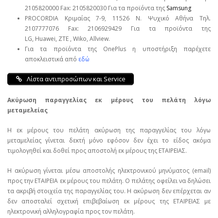
2105820000 Fax: 2105820030 Για τα προϊόντα της
Samsung
PROCORDIA Κριμαίας 7-9, 11526 Ν. Ψυχικό Αθήνα Τηλ.
2107777076 Fax: 2106929429 Για τα προϊόντα της
LG, Huawei, ΖΤΕ , Wiko, Allview.
Για τα προϊόντα της OnePlus η υποστήριξη παρέχετε
αποκλειστικά από
εδώ
Λίστα αντιπροσώπων και Service
Ακύρωση παραγγελίας εκ μέρους του πελάτη λόγω
μεταμελείας
Η εκ μέρους του πελάτη ακύρωση της παραγγελίας του λόγω
μεταμελείας γίνεται δεκτή μόνο εφόσον δεν έχει το είδος ακόμα
τιμολογηθεί και δοθεί προς αποστολή εκ μέρους της ΕΤΑΙΡΕΙΑΣ.
Η ακύρωση γίνεται μέσω αποστολής ηλεκτρονικού μηνύματος (email)
προς την ΕΤΑΙΡΕΙΑ εκ μέρους του πελάτη. Ο πελάτης οφείλει να δηλώσει
τα ακριβή στοιχεία της παραγγελίας του. Η ακύρωση δεν επέρχεται αν
δεν αποσταλεί σχετική επιβεβαίωση εκ μέρους της ΕΤΑΙΡΕΙΑΣ με
ηλεκτρονική αλληλογραφία προς τον πελάτη.