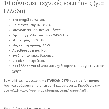
10 σύντομες τεχνικές ερωτήσεις (για
Ελλάδα)
Υποστηρίζει 4G;
Ναι.
Ποια ανάλυση;
3MP (1296P).
MicroSD;
Ναι, δεν περιλαμβάνεται.
Εφαρμογή;
VStarcam Ultra / O‑KAM Pro.
Μπαταρία;
3000mAh.
Νυχτερινή όραση;
IR 3–5 m.
Αμφίδρομος ήχος;
Ναι.
Εγγύηση;
24 μήνες διανομέα.
Cloud;
Υποστηρίζεται.
Κατάλληλη για εξωτερικό;
Σχεδιασμένη κυρίως για εσωτερική
χρήση.
Το onething.gr προτείνει την
VSTARCAM CB75
ως
value‑for‑money
λύση για ασύρματη επιτήρηση με 4G και αυτονομία. Προσθέστε την
στο καλάθι για γρήγορη παράδοση και τοπική υποστήριξη.
Επιπλέον πληροφορίες