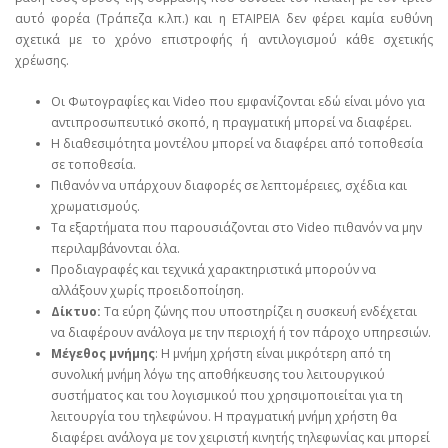
αυτό φορέα (Τράπεζα κ.λπ.) και η ΕΤΑΙΡΕΙΑ δεν φέρει καμία ευθύνη
σχετικά με το χρόνο επιστροφής ή αντιλογισμού κάθε σχετικής
χρέωσης.
Οι Φωτογραφίες και Video που εμφανίζονται εδώ είναι μόνο για
αντιπροσωπευτικό σκοπό, η πραγματική μπορεί να διαφέρει.
Η διαθεσιμότητα μοντέλου μπορεί να διαφέρει από τοποθεσία
σε τοποθεσία.
Πιθανόν να υπάρχουν διαφορές σε λεπτομέρειες, σχέδια και
χρωματισμούς.
Τα εξαρτήματα που παρουσιάζονται στο Video πιθανόν να μην
περιλαμβάνονται όλα.
Προδιαγραφές και τεχνικά χαρακτηριστικά μπορούν να
αλλάξουν χωρίς προειδοποίηση.
Δίκτυο:
Τα εύρη ζώνης που υποστηρίζει η συσκευή ενδέχεται
να διαφέρουν ανάλογα με την περιοχή ή τον πάροχο υπηρεσιών.
Μέγεθος μνήμης
: Η μνήμη χρήστη είναι μικρότερη από τη
συνολική μνήμη λόγω της αποθήκευσης του λειτουργικού
συστήματος και του λογισμικού που χρησιμοποιείται για τη
λειτουργία του τηλεφώνου. Η πραγματική μνήμη χρήστη θα
διαφέρει ανάλογα με τον χειριστή κινητής τηλεφωνίας και μπορεί