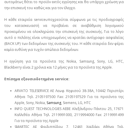
αυτομάτως θέτει το προϊόν εκτός εγγύησης και θα υπάρχει χρέωση για
την επισκευή του καθώς και για τον έλεγχο.
Η κάθε εταιρεία serviceυποχρεούται σύμφωνα με τις προδιαγραφές
του κατασκευαστή να προβαίνει σε αναβάθμιση λογισμικού
προκειμένου να ολοκληρώσει την επισκευή της συσκευής. Για το λόγο
αυτό ο πελάτης είναι υποχρεωμένος να κρατάει αντίγραφο ασφαλείας
(BACK UP) των δεδομένων της συσκευής του. Η κάθε εταιρεία δεν φέρει
καμία ευθύνη για τυχόν απώλεια δεδομένων.
Η εγγύηση για τα προϊόντα της Nokia, Samsung, Sony, LG, HTC,
Blackberry είναι 2 χρόνια και 12 μήνες για τα προϊόντα της Apple.
Επίσημα εξουσιοδοτημένα service:
ARVATO TELESERVICE ΑΕ Λεωφ. Κηφισού 38-38Α, 10442 Περιστέρι
Αθήνα Τηλ. 2105197500 Fax: 2105197529 Για τα προϊόντα της
Apple, Sony, Nokia,
Samsung
, Siemens, LG, HTC
INFO QUEST TECHNOLOGIES ΑΕΒΕ Αλεξάνδρου Πάντου 25, 17671
Καλλιθέα Αθήνα Τηλ. 2119991000, 2119994000 Fax: 2119991499
Για τα προϊόντα της Apple
SMARTEC ΑΕ Φειδιππίδου 7, 12461 Χαϊδάρι Αθήνα Τηλ.