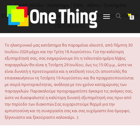
στο
Αρχική σελίδα
/
Κατάστημα
/
Σπίτι - Κήπος
/
Συστήματα
περιεχόμενο
CCTV
/
Συστήματα Ασφαλείας
/ Κάμερα Παρακολούθησης VStarcam
Εναλλαγή
0
πλοήγησης
CB75 Black EU
Το ηλεκτρονικό μας κατάστημα θα παραμείνει κλειστό, από Πέμπτη 30
Ιουλίου 2026 μέχρι και την Τρίτη 18 Αυγούστου. Για την καλύτερη
εξυπηρέτησή σας, σας ενημερώνουμε ότι η τελευταία ημέρα λήψης
παραγγελιών θα είναι η Τετάρτη 29 Ιουλίου, έως τις 15:00 μ.μ., ώστε να
είναι δυνατή η προετοιμασία και η εκτέλεσή τους.Οι αποστολές θα
επανεκκινήσουν τη Τετάρτη 19 Αυγούστου και θα πραγματοποιούνται
με σειρά προτεραιότητας, ανάλογα με τον χρόνο καταχώρισης των
παραγγελιών. Παρακαλούμε προγραμματίστε έγκαιρα τις ανάγκες σας,
ώστε να διασφαλιστεί η καλύτερη δυνατή εξυπηρέτησή σας πριν από
την περίοδο των διακοπών.Σας ευχαριστούμε θερμά για την
εμπιστοσύνη και τη συνεργασία σας και σας ευχόμαστε ένα όμορφο,
ξέγνοιαστο και ξεκούραστο καλοκαίρι. :)