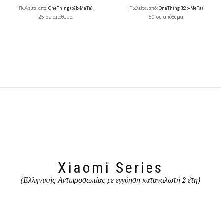
Πωλείται από:
OneThing (b2b-MeTa)
Πωλείται από:
OneThing (b2b-MeTa)
25 σε απόθεμα
50 σε απόθεμα
Xiaomi Series
(Ελληνικής Αντιπροσωπίας με εγγύηση καταναλωτή 2 έτη)