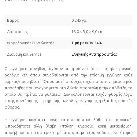
Βάρος
0,245 γρ.
Διαστάσεις
13,0 × 5,0 × 9,0 cm
Φορολογικός Συντελεστής
Τιμή με ΦΠΑ 24%
Διανομή και Service
Ελληνικής Αντιπροσωπίας
Οι εγγυήσεις συνήθως ισχύουν σε προϊόντα, όπως π.χ ηλεκτρονικά,
ρολόγια κτλ όπου συνοδεύονται από την επίσημη εγγύηση κάθε
μάρκας/προμηθευτή. Όπου αυτή υπάρχει, ισχύει από την ημερομηνία
παραλαβής που αναγράφεται στο δελτίο αποστολή ή την απόδειξη, το
οποίο θα πρέπει να φυλάξεις. Δεν καλύπτονται τυχόν φθορές λόγω
κακής συντήρησης, μη τήρησης των οδηγιών χρήσης ή εξαιτίας φυσικής
φθοράς.
Η εγγύηση καλύπτει μόνο κατασκευαστικά λάθη στη συσκευή.
Οποιαδήποτε άλλη βλάβη (πτώση, υγρασία, κακή μεταχείριση,
παρέμβαση στα εσωτερικά τμήματα από μη εξουσιοδοτημένα άτομα)