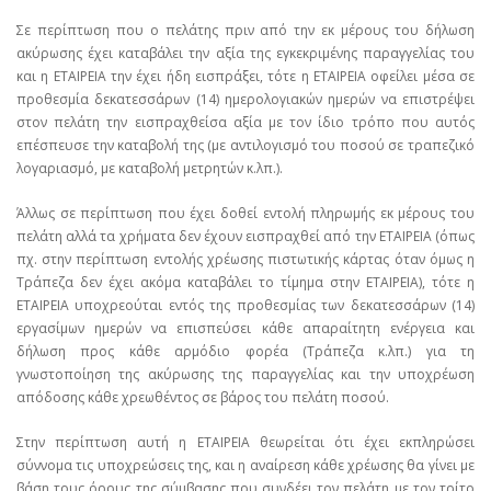
Σε περίπτωση που ο πελάτης πριν από την εκ μέρους του δήλωση
ακύρωσης έχει καταβάλει την αξία της εγκεκριμένης παραγγελίας του
και η ΕΤΑΙΡΕΙΑ την έχει ήδη εισπράξει, τότε η ΕΤΑΙΡΕΙΑ οφείλει μέσα σε
προθεσμία δεκατεσσάρων (14) ημερολογιακών ημερών να επιστρέψει
στον πελάτη την εισπραχθείσα αξία με τον ίδιο τρόπο που αυτός
επέσπευσε την καταβολή της (με αντιλογισμό του ποσού σε τραπεζικό
λογαριασμό, με καταβολή μετρητών κ.λπ.).
Άλλως σε περίπτωση που έχει δοθεί εντολή πληρωμής εκ μέρους του
πελάτη αλλά τα χρήματα δεν έχουν εισπραχθεί από την ΕΤΑΙΡΕΙΑ (όπως
πχ. στην περίπτωση εντολής χρέωσης πιστωτικής κάρτας όταν όμως η
Τράπεζα δεν έχει ακόμα καταβάλει το τίμημα στην ΕΤΑΙΡΕΙΑ), τότε η
ΕΤΑΙΡΕΙΑ υποχρεούται εντός της προθεσμίας των δεκατεσσάρων (14)
εργασίμων ημερών να επισπεύσει κάθε απαραίτητη ενέργεια και
δήλωση προς κάθε αρμόδιο φορέα (Τράπεζα κ.λπ.) για τη
γνωστοποίηση της ακύρωσης της παραγγελίας και την υποχρέωση
απόδοσης κάθε χρεωθέντος σε βάρος του πελάτη ποσού.
Στην περίπτωση αυτή η ΕΤΑΙΡΕΙΑ θεωρείται ότι έχει εκπληρώσει
σύννομα τις υποχρεώσεις της, και η αναίρεση κάθε χρέωσης θα γίνει με
βάση τους όρους της σύμβασης που συνδέει τον πελάτη με τον τρίτο