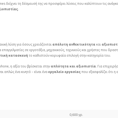
ones δείχνει τη δέσμευσή της να προσφέρει λύσεις που καλύπτουν τις ανάγκ
ξιοπιστίας
.
δανική λύση για όσους χρειάζονται
απόλυτη ανθεκτικότητα
και
αξιοπιστ
ια επαγγελματίες σε εργοτάξια, μηχανικούς, τεχνικούς και χρήστες που δρα
τική κατασκευή
το καθιστούν κορυφαία επιλογή στην κατηγορία του.
hone, η αξία του βρίσκεται στην
απλότητα και αξιοπιστία
. Για επιχειρή
ναι απλώς ένα κινητό – είναι ένα
εργαλείο εργασίας
που εξασφαλίζει ότι η ε
0,600 γρ.