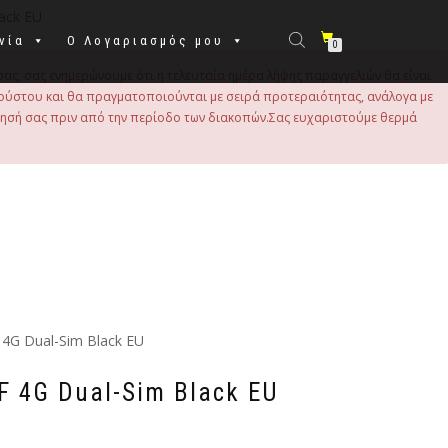
ack EU
νία
Ο Λογαριασμός μου
0
σας, σας ενημερώνουμε ότι η τελευταία ημέρα λήψης παραγγελιών θα είναι
 Αυγούστου και θα πραγματοποιούνται με σειρά προτεραιότητας, ανάλογα με
τησή σας πριν από την περίοδο των διακοπών.Σας ευχαριστούμε θερμά
 4G Dual-Sim Black EU
F 4G Dual-Sim Black EU