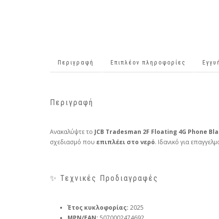
Περιγραφή
Επιπλέον πληροφορίες
Εγγυ
Περιγραφή
Ανακαλύψτε το
JCB Tradesman 2F Floating 4G Phone Bl
σχεδιασμό που
επιπλέει στο νερό
. Ιδανικό για επαγγελ
✨ Τεχνικές Προδιαγραφές
Έτος κυκλοφορίας:
2025
MPN/EAN:
5070002474692