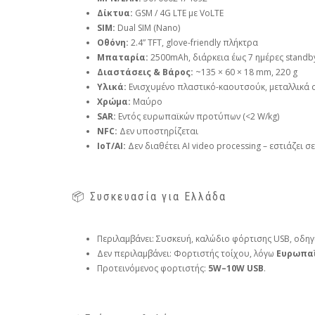
Δίκτυα:
GSM / 4G LTE με VoLTE
SIM:
Dual SIM (Nano)
Οθόνη:
2.4” TFT, glove-friendly πλήκτρα
Μπαταρία:
2500mAh, διάρκεια έως 7 ημέρες standb
Διαστάσεις & Βάρος:
~135 × 60 × 18 mm, 220 g
Υλικά:
Ενισχυμένο πλαστικό-καουτσούκ, μεταλλικά σ
Χρώμα:
Μαύρο
SAR:
Εντός ευρωπαϊκών προτύπων (<2 W/kg)
NFC:
Δεν υποστηρίζεται
IoT/AI:
Δεν διαθέτει AI video processing – εστιάζει σ
📦 Συσκευασία για Ελλάδα
Περιλαμβάνει: Συσκευή, καλώδιο φόρτισης USB, οδηγ
Δεν περιλαμβάνει: Φορτιστής τοίχου, λόγω
Ευρωπαϊ
Προτεινόμενος φορτιστής:
5W–10W USB
.