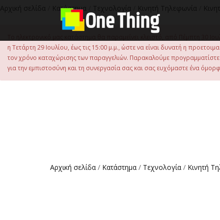
Αρχική σελίδα
/
Κατάστημα
/
Τεχνολογία
/
Κινητή Τηλεφωνία
/
Κινη
Το ηλεκτρονικό μας κατάστημα θα παραμείνει κλειστό, από Πέμπτη 30 Ιου
η Τετάρτη 29 Ιουλίου, έως τις 15:00 μ.μ., ώστε να είναι δυνατή η προετ
τον χρόνο καταχώρισης των παραγγελιών. Παρακαλούμε προγραμματίστε έ
για την εμπιστοσύνη και τη συνεργασία σας και σας ευχόμαστε ένα όμορφο
Αρχική σελίδα
/
Κατάστημα
/
Τεχνολογία
/
Κινητή Τ