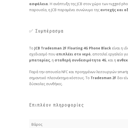
ασφάλεια
. Η ανάπτυξη της JCB στον χώρο των rugged ph
παρουσία, η JCB παραμένει συνώνυμο της
αντοχής και α
✅ Συμπέρασμα
Το
JCB Tradesman 2F Floating 4G Phone Black
είναι η ι
σχεδιασμό που
επιπλέει στο νερό
, αποτελεί εργαλείο γ
μπαταρίας
, η
σταθερή συνδεσιμότητα 4G
, και η
ανθεκ
Παρά την απουσία NFC και προηγμένων λειτουργιών smartp
σημαντικό πλεονέκτημα κόστους. Το
Tradesman 2F
δεν εί
δύσκολες συνθήκες.
Επιπλέον πληροφορίες
Βάρος