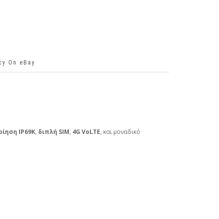
icy On eBay
ίηση IP69K
,
διπλή SIM
,
4G VoLTE
, και μοναδικό