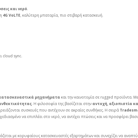
σεις και νερό
.
κη
4G VoLTE
, καλύτερη μπαταρία, πιο στιβαρή κατασκευή.
ι cloud sync.
κατασκευαστικά μηχανήματα
και την καινοτομία σε rugged προϊόντα. Με 
ανθεκτικότητας
. Η φιλοσοφία της βασίζεται στην
αντοχή, αξιοπιστία κ
χρειάζονται συσκευές που αντέχουν σε ακραίες συνθήκες. Η σειρά
Tradesm
σχεδιασμένο να επιπλέει στο νερό, να αντέχει πτώσεις και να προσφέρει βα
γάζεται με κορυφαίους κατασκευαστές εξαρτημάτων και συνεχίζει να αναπ