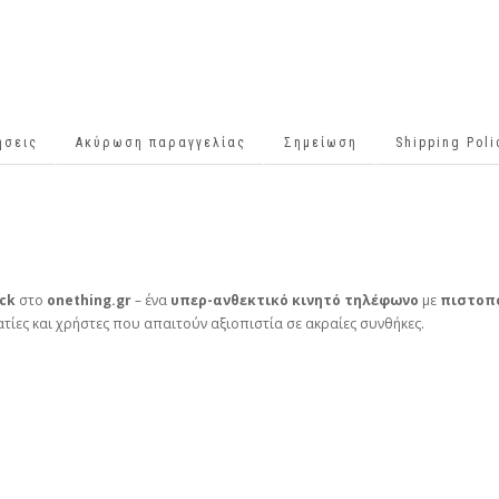
ήσεις
Ακύρωση παραγγελίας
Σημείωση
Shipping Pol
ack
στο
onething.gr
– ένα
υπερ-ανθεκτικό κινητό τηλέφωνο
με
πιστοπο
ματίες και χρήστες που απαιτούν αξιοπιστία σε ακραίες συνθήκες.