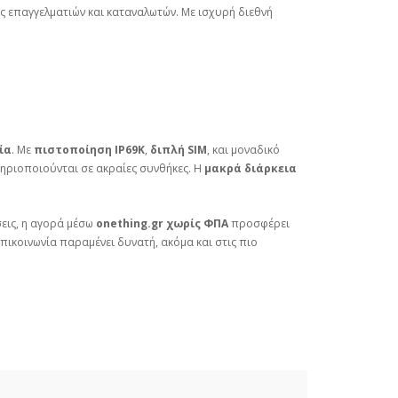
ες επαγγελματιών και καταναλωτών. Με ισχυρή διεθνή
ία
. Με
πιστοποίηση IP69K
,
διπλή SIM
, και μοναδικό
στηριοποιούνται σε ακραίες συνθήκες. Η
μακρά διάρκεια
σεις, η αγορά μέσω
onething.gr
χωρίς ΦΠΑ
προσφέρει
πικοινωνία παραμένει δυνατή, ακόμα και στις πιο