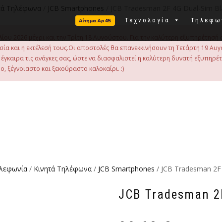
τά Τηλέφωνα
/
JCB Smartphones
/ JCB Tradesman 2F 4G Dual-Sim Bl
Τεχνολογία
Τηλεφω
λίου 2026 μέχρι και την Τρίτη 18 Αυγούστου. Για την καλύτερη εξυπηρέτησή 
οιμασία και η εκτέλεσή τους.Οι αποστολές θα επανεκκινήσουν τη Τετάρτη 19
γκαιρα τις ανάγκες σας, ώστε να διασφαλιστεί η καλύτερη δυνατή εξυπηρέ
, ξέγνοιαστο και ξεκούραστο καλοκαίρι. :)
ηλεφωνία
/
Κινητά Τηλέφωνα
/
JCB Smartphones
/ JCB Tradesman 2F
JCB Tradesman 2