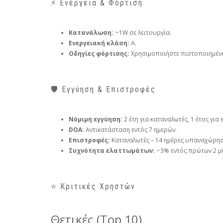
⚡ Ενέργεια & Φόρτιση
Κατανάλωση:
~1W σε λειτουργία.
Ενεργειακή κλάση:
Α.
Οδηγίες φόρτισης:
Χρησιμοποιήστε πιστοποιημέν
🛡️ Εγγύηση & Επιστροφές
Νόμιμη εγγύηση:
2 έτη για καταναλωτές, 1 έτος για 
DOA:
Αντικατάσταση εντός 7 ημερών.
Επιστροφές:
Καταναλωτές – 14 ημέρες υπαναχώρηση
Συχνότητα ελαττωμάτων:
~3% εντός πρώτων 2 μ
⭐ Κριτικές Χρηστών
Θετικές (Top 10)