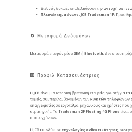
Διεθνείς δοκιμές επιβεβαιώνουν την
αντοχή σε πτώ
Πλεονέκτημα έναντι JCB Tradesman 1F:
Προσθή
🔄 Μεταφορά Δεδομένων
Μεταφορά επαφών μέσω
SIM
ή
Bluetooth
. Δεν υποστηρίζε
🏢 Προφίλ Κατασκευάστριας
Η
JCB
είναι μια ιστορική βρετανική εταιρεία, γνωστή για τα
τομείς, συμπεριλαμβανομένων των
κινητών τηλεφώνων 
επαγγελματίες σε εργοτάξια, μηχανικούς και χρήστες που 
στρατηγικής. Το
Tradesman 2F Floating 4G Phone
είναι 
αποτυγχάνουν.
Η JCB επενδύει σε
τεχνολογίες ανθεκτικότητας
, συνερ