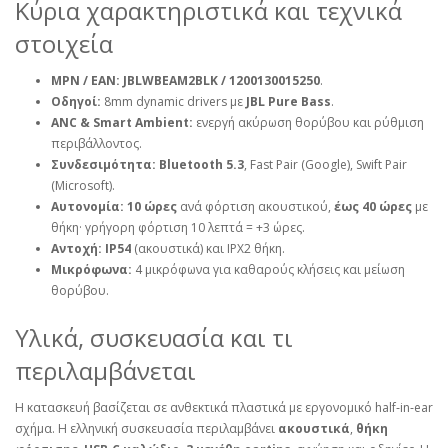
Κύρια χαρακτηριστικά και τεχνικά
στοιχεία
MPN / EAN:
JBLWBEAM2BLK / 1200130015250
.
Οδηγοί:
8mm dynamic drivers με
JBL Pure Bass
.
ANC & Smart Ambient:
ενεργή ακύρωση θορύβου και ρύθμιση
περιβάλλοντος.
Συνδεσιμότητα:
Bluetooth 5.3
, Fast Pair (Google), Swift Pair
(Microsoft).
Αυτονομία:
10 ώρες
ανά φόρτιση ακουστικού,
έως 40 ώρες
με
θήκη· γρήγορη φόρτιση 10 λεπτά = +3 ώρες.
Αντοχή:
IP54
(ακουστικά) και IPX2 θήκη.
Μικρόφωνα:
4 μικρόφωνα για καθαρούς κλήσεις και μείωση
θορύβου.
Υλικά, συσκευασία και τι
περιλαμβάνεται
Η κατασκευή βασίζεται σε ανθεκτικά πλαστικά με εργονομικό half‑in‑ear
σχήμα. Η ελληνική συσκευασία περιλαμβάνει
ακουστικά
,
θήκη