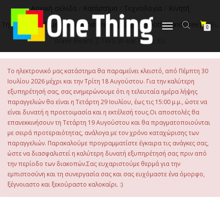
Αρχική σελίδα
/
Κατάστημα
/
Τεχνολογία
/
Κινητή
Τηλεφωνία
/
Bluetooth Handsfree
/
JBL (Bluetooth Handsfree)
/ JBL
Εναλλαγή
0
πλοήγησης
Wave Beam 2 TWS In-ear Black EU
Το ηλεκτρονικό μας κατάστημα θα παραμείνει κλειστό, από Πέμπτη 30
Ιουλίου 2026 μέχρι και την Τρίτη 18 Αυγούστου. Για την καλύτερη
εξυπηρέτησή σας, σας ενημερώνουμε ότι η τελευταία ημέρα λήψης
παραγγελιών θα είναι η Τετάρτη 29 Ιουλίου, έως τις 15:00 μ.μ., ώστε να
είναι δυνατή η προετοιμασία και η εκτέλεσή τους.Οι αποστολές θα
επανεκκινήσουν τη Τετάρτη 19 Αυγούστου και θα πραγματοποιούνται
με σειρά προτεραιότητας, ανάλογα με τον χρόνο καταχώρισης των
παραγγελιών. Παρακαλούμε προγραμματίστε έγκαιρα τις ανάγκες σας,
ώστε να διασφαλιστεί η καλύτερη δυνατή εξυπηρέτησή σας πριν από
την περίοδο των διακοπών.Σας ευχαριστούμε θερμά για την
εμπιστοσύνη και τη συνεργασία σας και σας ευχόμαστε ένα όμορφο,
ξέγνοιαστο και ξεκούραστο καλοκαίρι. :)