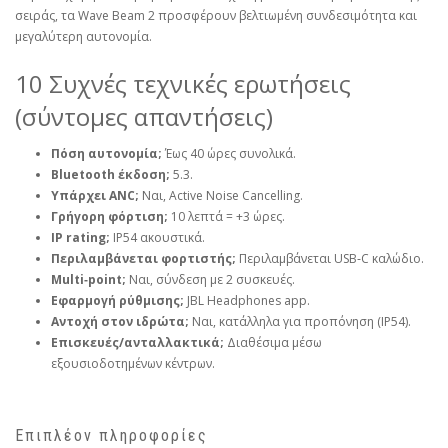
σειράς, τα Wave Beam 2 προσφέρουν βελτιωμένη συνδεσιμότητα και
μεγαλύτερη αυτονομία.
10 Συχνές τεχνικές ερωτήσεις
(σύντομες απαντήσεις)
Πόση αυτονομία;
Έως 40 ώρες συνολικά.
Bluetooth έκδοση;
5.3.
Υπάρχει ANC;
Ναι, Active Noise Cancelling.
Γρήγορη φόρτιση;
10 λεπτά = +3 ώρες.
IP rating;
IP54 ακουστικά.
Περιλαμβάνεται φορτιστής;
Περιλαμβάνεται USB‑C καλώδιο.
Multi‑point;
Ναι, σύνδεση με 2 συσκευές.
Εφαρμογή ρύθμισης;
JBL Headphones app.
Αντοχή στον ιδρώτα;
Ναι, κατάλληλα για προπόνηση (IP54).
Επισκευές/ανταλλακτικά;
Διαθέσιμα μέσω
εξουσιοδοτημένων κέντρων.
Επιπλέον πληροφορίες