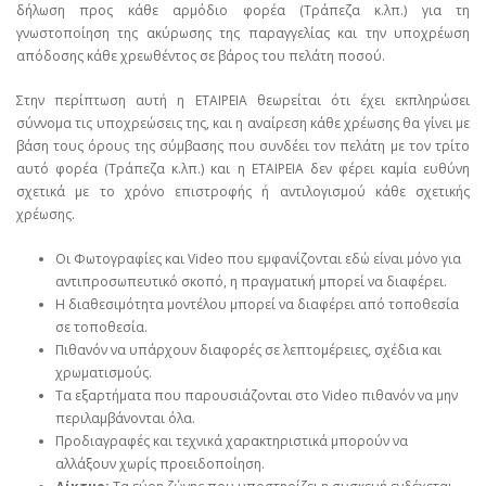
δήλωση προς κάθε αρμόδιο φορέα (Τράπεζα κ.λπ.) για τη
γνωστοποίηση της ακύρωσης της παραγγελίας και την υποχρέωση
απόδοσης κάθε χρεωθέντος σε βάρος του πελάτη ποσού.
Στην περίπτωση αυτή η ΕΤΑΙΡΕΙΑ θεωρείται ότι έχει εκπληρώσει
σύννομα τις υποχρεώσεις της, και η αναίρεση κάθε χρέωσης θα γίνει με
βάση τους όρους της σύμβασης που συνδέει τον πελάτη με τον τρίτο
αυτό φορέα (Τράπεζα κ.λπ.) και η ΕΤΑΙΡΕΙΑ δεν φέρει καμία ευθύνη
σχετικά με το χρόνο επιστροφής ή αντιλογισμού κάθε σχετικής
χρέωσης.
Οι Φωτογραφίες και Video που εμφανίζονται εδώ είναι μόνο για
αντιπροσωπευτικό σκοπό, η πραγματική μπορεί να διαφέρει.
Η διαθεσιμότητα μοντέλου μπορεί να διαφέρει από τοποθεσία
σε τοποθεσία.
Πιθανόν να υπάρχουν διαφορές σε λεπτομέρειες, σχέδια και
χρωματισμούς.
Τα εξαρτήματα που παρουσιάζονται στο Video πιθανόν να μην
περιλαμβάνονται όλα.
Προδιαγραφές και τεχνικά χαρακτηριστικά μπορούν να
αλλάξουν χωρίς προειδοποίηση.