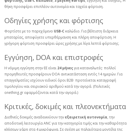
φόρτισης
,
USB‑C καλώδιο
,
3 μεγέθη eartips
, εγγύηση και οδηγίες. Η
θήκη προσφέρει επιπλέον αυτονομία και ταχεία φόρτιση.
Οδηγίες χρήσης και φόρτισης
Φορτίστε με το παρεχόμενο
USB‑C
καλώδιο. Για βέλτιστη διάρκεια
μπαταρίας, αποφύγετε υπερθέρμανση και πλήρη αποφόρτιση. Η
γρήγορη φόρτιση προσφέρει ώρες χρήσης με λίγα λεπτά φόρτισης.
Εγγύηση, DOA και επιστροφές
Η νόμιμη εγγύηση στην ΕΕ είναι
24 μήνες
για καταναλωτές· πολλοί
προμηθευτές προσφέρουν DOA αντικατάσταση εντός 14 ημερών. Για
επαγγελματίες ισχύουν ειδικοί όροι B2B· προτείνεται καταγραφή
τιμολογίου και σειριακού αριθμού κατά την αγορά. (Πολιτικές
onething.gr εφαρμόζονται κατά την αγορά.)
Κριτικές, δοκιμές και πλεονεκτήματα
Διεθνείς δοκιμές αναδεικνύουν την
εξαιρετική αυτονομία
, την
αποδοτική λειτουργία ANC για την κατηγορία τιμής και την καθαρότητα
κλήσεων χάρη στα 4 μικρόφωνα. Σε σχέση με παλαιότερα μοντέλα της