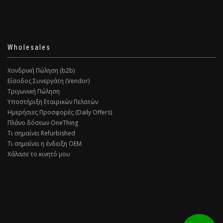
Wholesales
Χονδρική Πώληση (b2b)
Είσοδος Συνεργάτη (Vendor)
Τριγωνική Πώληση
Υποστήριξη Εταιρικών Πελατών
Ημερήσιες Προσφορές (Daily Offers)
Πλάνο δόσεων OneThing
Τι σημαίνει Refurbished
Τι σημαίνει η ένδειξη ΟΕΜ
Χάλασε το κινητό μου