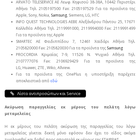
ARVATO TELESERVICE ΑΕ Λεωφ. Κηφισού 38-38Α, 10442 Περιστέρι
Αθήνα Τηλ. 2105197500 Fax: 2105197529 Για τα προϊόντα της
Apple, Sony, Nokia,
Samsung
, Siemens, LG, HTC
INFO QUEST TECHNOLOGIES ΑΕΒΕ Αλεξάνδρου Πάντου 25, 17671
Καλλιθέα Αθήνα Τηλ. 2119991000, 2119994000 Fax: 2119991499
Για τα προϊόντα της Apple
SMARTEC ΑΕ Φειδιππίδου 7, 12461 Χαϊδάρι Αθήνα Τηλ.
2105820000 Fax: 2105820030 Για τα προϊόντα της
Samsung
PROCORDIA Κριμαίας 7-9, 11526 Ν. Ψυχικό Αθήνα Τηλ.
2107777076 Fax: 2106929429 Για τα προϊόντα της
LG, Huawei, ΖΤΕ , Wiko, Allview.
Για τα προϊόντα της OnePlus η υποστήριξη παρέχετε
αποκλειστικά από
εδώ
Λίστα αντιπροσώπων και Service
Ακύρωση παραγγελίας εκ μέρους του πελάτη λόγω
μεταμελείας
Η εκ μέρους του πελάτη ακύρωση της παραγγελίας του λόγω
μεταμελείας γίνεται δεκτή μόνο εφόσον δεν έχει το είδος ακόμα
τιμολογηθεί και δοθεί προς αποστολή εκ μέρους της ΕΤΑΙΡΕΙΑΣ.