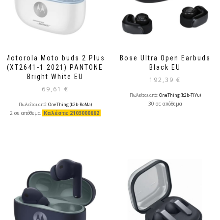
Motorola Moto buds 2 Plus
Bose Ultra Open Earbuds
(XT2641-1 2021) PANTONE
Black EU
Bright White EU
192,39
€
69,61
€
Πωλείται από:
OneThing (b2b-TlYu)
30 σε απόθεμα
Πωλείται από:
OneThing (b2b-RoMa)
2 σε απόθεμα
Καλέστε 2103000662