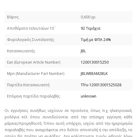
Βάρος
0,600 γρ.
Απoθέματα τελευταίων 10΄
92 Τεμάχια
Φορολογικός Συντελεστής
Τιμή με ΦΠΑ 24%
Κατασκευαστής
JBL
Εan (European Article Number)
1200130015250
Mpn (Manufacturer Part Number)
JBLWBEAM2BLK
Παρτίδα Κατασκευαστή
TlYu-120013001525028
Επόμενη παρτίδα παραλαβής
unknown
Οι εγγυήσεις συνήθως ισχύουν σε προϊόντα, όπως π.χ ηλεκτρονικά,
ρολόγια κτλ όπου συνοδεύονται από την επίσημη εγγύηση κάθε
μάρκας/προμηθευτή. Όπου αυτή υπάρχει, ισχύει από την ημερομηνία
παραλαβής που αναγράφεται στο δελτίο αποστολή ή την απόδειξη, το
οποίο θα πρέπει να φυλάξεις. Δεν καλύπτονται τυχόν φθορές λόγω