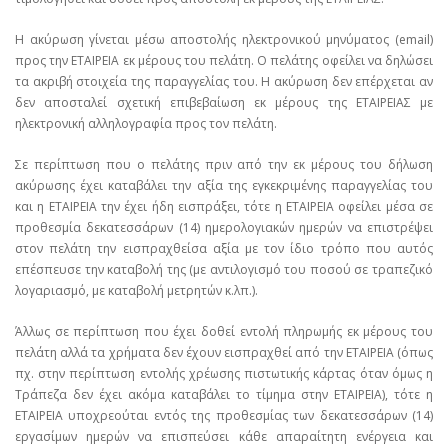
Η ακύρωση γίνεται μέσω αποστολής ηλεκτρονικού μηνύματος (email)
προς την ΕΤΑΙΡΕΙΑ εκ μέρους του πελάτη. Ο πελάτης οφείλει να δηλώσει
τα ακριβή στοιχεία της παραγγελίας του. Η ακύρωση δεν επέρχεται αν
δεν αποσταλεί σχετική επιβεβαίωση εκ μέρους της ΕΤΑΙΡΕΙΑΣ με
ηλεκτρονική αλληλογραφία προς τον πελάτη.
Σε περίπτωση που ο πελάτης πριν από την εκ μέρους του δήλωση
ακύρωσης έχει καταβάλει την αξία της εγκεκριμένης παραγγελίας του
και η ΕΤΑΙΡΕΙΑ την έχει ήδη εισπράξει, τότε η ΕΤΑΙΡΕΙΑ οφείλει μέσα σε
προθεσμία δεκατεσσάρων (14) ημερολογιακών ημερών να επιστρέψει
στον πελάτη την εισπραχθείσα αξία με τον ίδιο τρόπο που αυτός
επέσπευσε την καταβολή της (με αντιλογισμό του ποσού σε τραπεζικό
λογαριασμό, με καταβολή μετρητών κ.λπ.).
Άλλως σε περίπτωση που έχει δοθεί εντολή πληρωμής εκ μέρους του
πελάτη αλλά τα χρήματα δεν έχουν εισπραχθεί από την ΕΤΑΙΡΕΙΑ (όπως
πχ. στην περίπτωση εντολής χρέωσης πιστωτικής κάρτας όταν όμως η
Τράπεζα δεν έχει ακόμα καταβάλει το τίμημα στην ΕΤΑΙΡΕΙΑ), τότε η
ΕΤΑΙΡΕΙΑ υποχρεούται εντός της προθεσμίας των δεκατεσσάρων (14)
εργασίμων ημερών να επισπεύσει κάθε απαραίτητη ενέργεια και