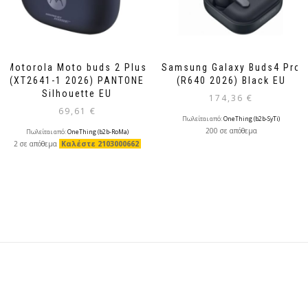
Motorola Μoto buds 2 Plus
Samsung Galaxy Buds4 Pro
(XT2641-1 2026) PANTONE
(R640 2026) Black EU
Silhouette EU
174,36
€
69,61
€
Πωλείται από:
OneThing (b2b-SyTi)
200 σε απόθεμα
Πωλείται από:
OneThing (b2b-RoMa)
2 σε απόθεμα
Καλέστε 2103000662