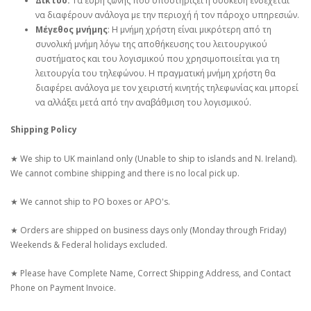
Δίκτυο:
Τα εύρη ζώνης που υποστηρίζει η συσκευή ενδέχεται
να διαφέρουν ανάλογα με την περιοχή ή τον πάροχο υπηρεσιών.
Μέγεθος μνήμης
: Η μνήμη χρήστη είναι μικρότερη από τη
συνολική μνήμη λόγω της αποθήκευσης του λειτουργικού
συστήματος και του λογισμικού που χρησιμοποιείται για τη
λειτουργία του τηλεφώνου. Η πραγματική μνήμη χρήστη θα
διαφέρει ανάλογα με τον χειριστή κινητής τηλεφωνίας και μπορεί
να αλλάξει μετά από την αναβάθμιση του λογισμικού.
Shipping Policy
★ We ship to UK mainland only (Unable to ship to islands and N. Ireland).
We cannot combine shipping and there is no local pick up.
★ We cannot ship to PO boxes or APO's.
★ Orders are shipped on business days only (Monday through Friday)
Weekends & Federal holidays excluded.
★ Please have Complete Name, Correct Shipping Address, and Contact
Phone on Payment Invoice.