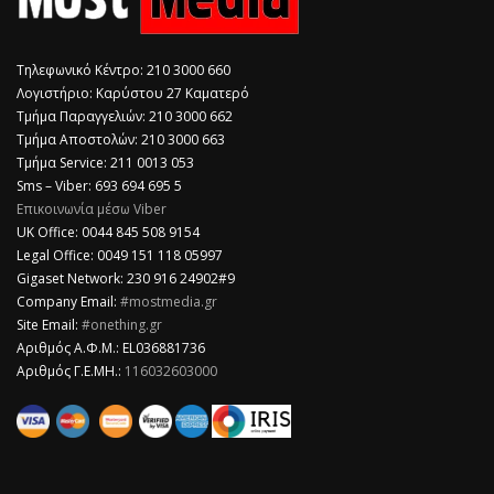
Τηλεφωνικό Κέντρο: 210 3000 660
Λογιστήριο: Καρύστου 27 Καματερό
Τμήμα Παραγγελιών: 210 3000 662
Τμήμα Αποστολών: 210 3000 663
Τμήμα Service: 211 0013 053
Sms – Viber: 693 694 695 5
Επικοινωνία μέσω Viber
​UK Office: 0044 845 508 9154
Legal Office: 0049 151 118 05997
Gigaset Network: 230 916 24902#9
Company Email:
#mostmedia.gr
Site Email:
#onething.gr
Αριθμός Α.Φ.Μ.: EL036881736
Αριθμός Γ.Ε.ΜΗ.:
116032603000