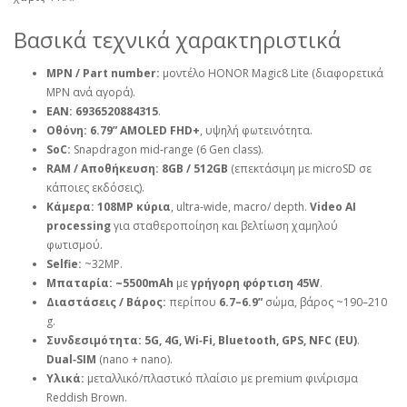
Βασικά τεχνικά χαρακτηριστικά
MPN / Part number:
μοντέλο HONOR Magic8 Lite (διαφορετικά
MPN ανά αγορά).
EAN:
6936520884315
.
Οθόνη:
6.79” AMOLED FHD+
, υψηλή φωτεινότητα.
SoC:
Snapdragon mid‑range (6 Gen class).
RAM / Αποθήκευση:
8GB / 512GB
(επεκτάσιμη με microSD σε
κάποιες εκδόσεις).
Κάμερα:
108MP κύρια
, ultra‑wide, macro/ depth.
Video AI
processing
για σταθεροποίηση και βελτίωση χαμηλού
φωτισμού.
Selfie:
~32MP.
Μπαταρία:
~5500mAh
με
γρήγορη φόρτιση 45W
.
Διαστάσεις / Βάρος:
περίπου
6.7–6.9”
σώμα, βάρος ~190–210
g.
Συνδεσιμότητα:
5G, 4G, Wi‑Fi, Bluetooth, GPS, NFC (EU)
.
Dual‑SIM
(nano + nano).
Υλικά:
μεταλλικό/πλαστικό πλαίσιο με premium φινίρισμα
Reddish Brown.