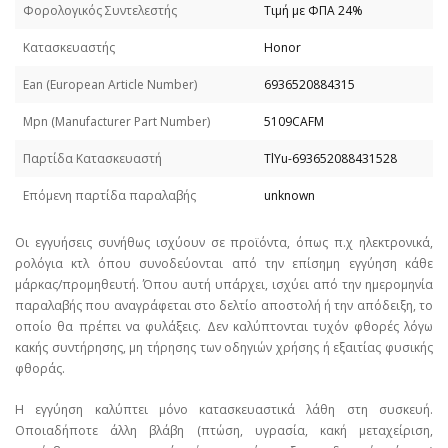
Φορολογικός Συντελεστής
Τιμή με ΦΠΑ 24%
Κατασκευαστής
Honor
Εan (European Article Number)
6936520884315
Mpn (Manufacturer Part Number)
5109CAFM
Παρτίδα Κατασκευαστή
TlYu-693652088431528
Επόμενη παρτίδα παραλαβής
unknown
Οι εγγυήσεις συνήθως ισχύουν σε προϊόντα, όπως π.χ ηλεκτρονικά,
ρολόγια κτλ όπου συνοδεύονται από την επίσημη εγγύηση κάθε
μάρκας/προμηθευτή. Όπου αυτή υπάρχει, ισχύει από την ημερομηνία
παραλαβής που αναγράφεται στο δελτίο αποστολή ή την απόδειξη, το
οποίο θα πρέπει να φυλάξεις. Δεν καλύπτονται τυχόν φθορές λόγω
κακής συντήρησης, μη τήρησης των οδηγιών χρήσης ή εξαιτίας φυσικής
φθοράς.
Η εγγύηση καλύπτει μόνο κατασκευαστικά λάθη στη συσκευή.
Οποιαδήποτε άλλη βλάβη (πτώση, υγρασία, κακή μεταχείριση,