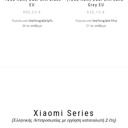
EU
Grey EU
905,53
€
535,15
€
Πωλείται από:
OneThing (b2b-SyTi)
Πωλείται από:
OneThing (b2b-TlYu)
26 σε απόθεμα
51 σε απόθεμα
Xiaomi Series
(Ελληνικής Αντιπροσωπίας με εγγύηση καταναλωτή 2 έτη)