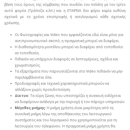
βάση τους όρους της σύμβασης που συνδέει τον πελάτη με τον τρίτο
αυτό φορέα (Τράπεζα κ.λπ.) και η ΕΤΑΙΡΕΙΑ δεν φέρει καμία ευθύνη
σχετικά με το χρόνο επιστροφής ή αντιλογισμού κάθε σχετικής
χρέωσης.
Οι Φωτογραφίες και Video που εμφανίζονται εδώ είναι μόνο για
αντιπροσωπευτικό σκοπό, η πραγματική μπορεί να διαφέρει.
Η διαθεσιμότητα μοντέλου μπορεί να διαφέρει από τοποθεσία
σε τοποθεσία.
Πιθανόν να υπάρχουν διαφορές σε λεπτομέρειες, σχέδια και
χρωματισμούς.
Τα εξαρτήματα που παρουσιάζονται στο Video πιθανόν να μην
περιλαμβάνονται όλα.
Προδιαγραφές και τεχνικά χαρακτηριστικά μπορούν να
αλλάξουν χωρίς προειδοποίηση.
Δίκτυο:
Τα εύρη ζώνης που υποστηρίζει η συσκευή ενδέχεται
να διαφέρουν ανάλογα με την περιοχή ή τον πάροχο υπηρεσιών.
Μέγεθος μνήμης
: Η μνήμη χρήστη είναι μικρότερη από τη
συνολική μνήμη λόγω της αποθήκευσης του λειτουργικού
συστήματος και του λογισμικού που χρησιμοποιείται για τη
λειτουργία του τηλεφώνου. Η πραγματική μνήμη χρήστη θα