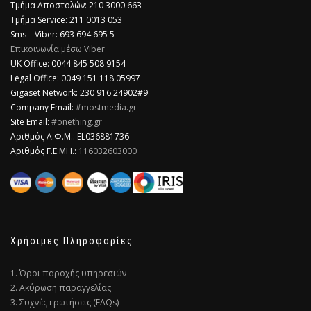
Τμήμα Αποστολών: 210 3000 663
Τμήμα Service: 211 0013 053
Sms – Viber: 693 694 695 5
Επικοινωνία μέσω Viber
​UK Office: 0044 845 508 9154
Legal Office: 0049 151 118 05997
Gigaset Network: 230 916 24902#9
Company Email:
#mostmedia.gr
Site Email:
#onething.gr
Αριθμός Α.Φ.Μ.: EL036881736
Αριθμός Γ.Ε.ΜΗ.:
116032603000
Χρήσιμες Πληροφορίες
1. Όροι παροχής υπηρεσιών
2. Ακύρωση παραγγελίας
3. Συχνές ερωτήσεις (FAQs)