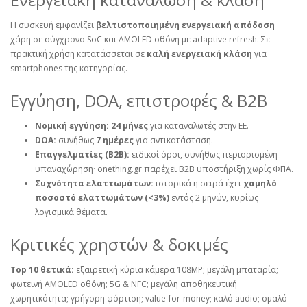
Η συσκευή εμφανίζει
βελτιστοποιημένη ενεργειακή απόδοση
χάρη σε σύγχρονο SoC και AMOLED οθόνη με adaptive refresh. Σε
πρακτική χρήση κατατάσσεται σε
καλή ενεργειακή κλάση
για
smartphones της κατηγορίας.
Εγγύηση, DOA, επιστροφές & B2B
Νομική εγγύηση:
24 μήνες
για καταναλωτές στην ΕΕ.
DOA:
συνήθως
7 ημέρες
για αντικατάσταση.
Επαγγελματίες (B2B):
ειδικοί όροι, συνήθως περιορισμένη
υπαναχώρηση·
onething.gr
παρέχει B2B υποστήριξη χωρίς ΦΠΑ.
Συχνότητα ελαττωμάτων:
ιστορικά η σειρά έχει
χαμηλό
ποσοστό ελαττωμάτων (<3%)
εντός 2 μηνών, κυρίως
λογισμικά θέματα.
Κριτικές χρηστών & δοκιμές
Top 10 θετικά:
εξαιρετική κύρια κάμερα 108MP; μεγάλη μπαταρία;
φωτεινή AMOLED οθόνη; 5G & NFC; μεγάλη αποθηκευτική
χωρητικότητα; γρήγορη φόρτιση; value‑for‑money; καλό audio; ομαλό