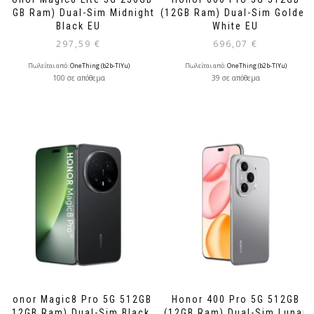
(8GB Ram) Dual-Sim Midnight
(12GB Ram) Dual-Sim Golden
Black EU
White EU
297,59
€
696,07
€
Πωλείται από:
OneThing (b2b-TlYu)
Πωλείται από:
OneThing (b2b-TlYu)
100 σε απόθεμα
39 σε απόθεμα
Honor Magic8 Pro 5G 512GB
Honor 400 Pro 5G 512GB
(12GB Ram) Dual-Sim Black
(12GB Ram) Dual-Sim Lunar