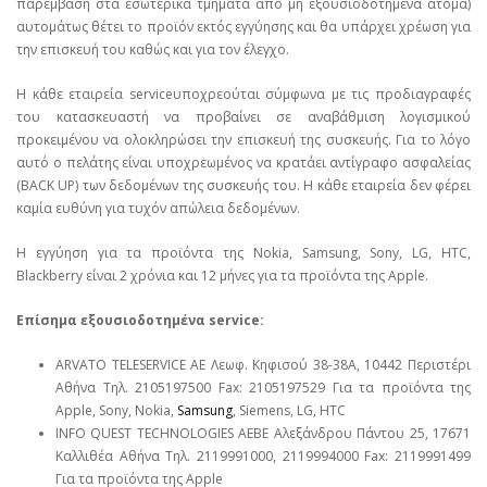
παρέμβαση στα εσωτερικά τμήματα από μη εξουσιοδοτημένα άτομα)
αυτομάτως θέτει το προϊόν εκτός εγγύησης και θα υπάρχει χρέωση για
την επισκευή του καθώς και για τον έλεγχο.
Η κάθε εταιρεία serviceυποχρεούται σύμφωνα με τις προδιαγραφές
του κατασκευαστή να προβαίνει σε αναβάθμιση λογισμικού
προκειμένου να ολοκληρώσει την επισκευή της συσκευής. Για το λόγο
αυτό ο πελάτης είναι υποχρεωμένος να κρατάει αντίγραφο ασφαλείας
(BACK UP) των δεδομένων της συσκευής του. Η κάθε εταιρεία δεν φέρει
καμία ευθύνη για τυχόν απώλεια δεδομένων.
Η εγγύηση για τα προϊόντα της Nokia, Samsung, Sony, LG, HTC,
Blackberry είναι 2 χρόνια και 12 μήνες για τα προϊόντα της Apple.
Επίσημα εξουσιοδοτημένα service:
ARVATO TELESERVICE ΑΕ Λεωφ. Κηφισού 38-38Α, 10442 Περιστέρι
Αθήνα Τηλ. 2105197500 Fax: 2105197529 Για τα προϊόντα της
Apple, Sony, Nokia,
Samsung
, Siemens, LG, HTC
INFO QUEST TECHNOLOGIES ΑΕΒΕ Αλεξάνδρου Πάντου 25, 17671
Καλλιθέα Αθήνα Τηλ. 2119991000, 2119994000 Fax: 2119991499
Για τα προϊόντα της Apple