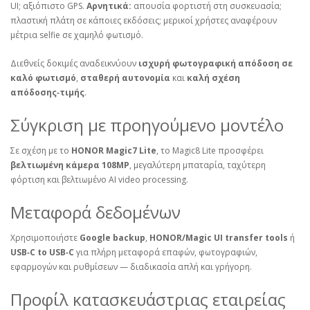
UI; αξιόπιστο GPS.
Αρνητικά:
απουσία φορτιστή στη συσκευασία;
πλαστική πλάτη σε κάποιες εκδόσεις; μερικοί χρήστες αναφέρουν
μέτρια selfie σε χαμηλό φωτισμό.
Διεθνείς δοκιμές αναδεικνύουν
ισχυρή φωτογραφική απόδοση σε
καλό φωτισμό
,
σταθερή αυτονομία
και
καλή σχέση
απόδοσης‑τιμής
.
Σύγκριση με προηγούμενο μοντέλο
Σε σχέση με το
HONOR Magic7 Lite
, το Magic8 Lite προσφέρει
βελτιωμένη κάμερα 108MP
, μεγαλύτερη μπαταρία, ταχύτερη
φόρτιση και βελτιωμένο AI video processing.
Μεταφορά δεδομένων
Χρησιμοποιήστε
Google backup
,
HONOR/Magic UI transfer tools
ή
USB‑C to USB‑C
για πλήρη μεταφορά επαφών, φωτογραφιών,
εφαρμογών και ρυθμίσεων — διαδικασία απλή και γρήγορη.
Προφίλ κατασκευάστριας εταιρείας