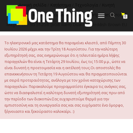
στο
Αρχική σελίδα
/
Κατάστημα
/
Τεχνολογία
/
Κινητή
περιεχόμενο
Τηλεφωνία
/
Κινητά Τηλέφωνα
/
Honor Smartphones
/ Honor
Εναλλαγή
0
πλοήγησης
Magic8 Lite 5G 512GB (8GB Ram) Dual-Sim Reddish Brown EU
Το ηλεκτρονικό μας κατάστημα θα παραμείνει κλειστό, από Πέμπτη 30
Ιουλίου 2026 μέχρι και την Τρίτη 18 Αυγούστου. Για την καλύτερη
εξυπηρέτησή σας, σας ενημερώνουμε ότι η τελευταία ημέρα λήψης
παραγγελιών θα είναι η Τετάρτη 29 Ιουλίου, έως τις 15:00 μ.μ., ώστε να
είναι δυνατή η προετοιμασία και η εκτέλεσή τους.Οι αποστολές θα
επανεκκινήσουν τη Τετάρτη 19 Αυγούστου και θα πραγματοποιούνται
με σειρά προτεραιότητας, ανάλογα με τον χρόνο καταχώρισης των
παραγγελιών. Παρακαλούμε προγραμματίστε έγκαιρα τις ανάγκες σας,
ώστε να διασφαλιστεί η καλύτερη δυνατή εξυπηρέτησή σας πριν από
την περίοδο των διακοπών.Σας ευχαριστούμε θερμά για την
εμπιστοσύνη και τη συνεργασία σας και σας ευχόμαστε ένα όμορφο,
ξέγνοιαστο και ξεκούραστο καλοκαίρι. :)