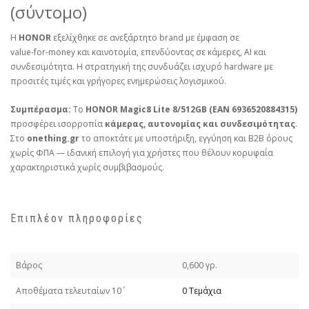
(σύντομο)
Η
HONOR
εξελίχθηκε σε ανεξάρτητο brand με έμφαση σε
value‑for‑money και καινοτομία, επενδύοντας σε κάμερες, AI και
συνδεσιμότητα. Η στρατηγική της συνδυάζει ισχυρό hardware με
προσιτές τιμές και γρήγορες ενημερώσεις λογισμικού.
Συμπέρασμα:
Το
HONOR Magic8 Lite 8/512GB (EAN 6936520884315)
προσφέρει ισορροπία
κάμερας, αυτονομίας και συνδεσιμότητας
.
Στο
onething.gr
το αποκτάτε με υποστήριξη, εγγύηση και B2B όρους
χωρίς ΦΠΑ — ιδανική επιλογή για χρήστες που θέλουν κορυφαία
χαρακτηριστικά χωρίς συμβιβασμούς.
Επιπλέον πληροφορίες
Βάρος
0,600 γρ.
Απoθέματα τελευταίων 10΄
0 Τεμάχια