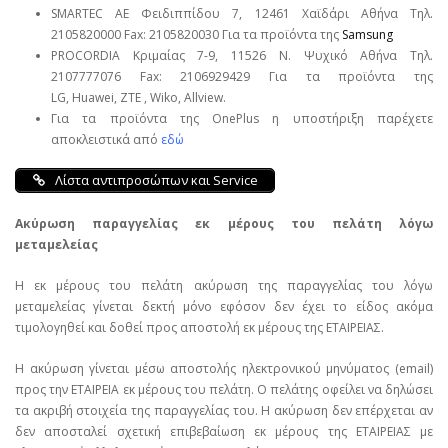
SMARTEC ΑΕ Φειδιππίδου 7, 12461 Χαϊδάρι Αθήνα Τηλ.
2105820000 Fax: 2105820030 Για τα προϊόντα της
Samsung
PROCORDIA Κριμαίας 7-9, 11526 Ν. Ψυχικό Αθήνα Τηλ.
2107777076 Fax: 2106929429 Για τα προϊόντα της
LG, Huawei, ΖΤΕ , Wiko, Allview.
Για τα προϊόντα της OnePlus η υποστήριξη παρέχετε
αποκλειστικά από
εδώ
Λίστα αντιπροσώπων και Service
Ακύρωση παραγγελίας εκ μέρους του πελάτη λόγω
μεταμελείας
Η εκ μέρους του πελάτη ακύρωση της παραγγελίας του λόγω
μεταμελείας γίνεται δεκτή μόνο εφόσον δεν έχει το είδος ακόμα
τιμολογηθεί και δοθεί προς αποστολή εκ μέρους της ΕΤΑΙΡΕΙΑΣ.
Η ακύρωση γίνεται μέσω αποστολής ηλεκτρονικού μηνύματος (email)
προς την ΕΤΑΙΡΕΙΑ εκ μέρους του πελάτη. Ο πελάτης οφείλει να δηλώσει
τα ακριβή στοιχεία της παραγγελίας του. Η ακύρωση δεν επέρχεται αν
δεν αποσταλεί σχετική επιβεβαίωση εκ μέρους της ΕΤΑΙΡΕΙΑΣ με