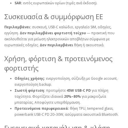
SAR:
εντός ευρωπαϊκών ορίων (τιμές ανά έκδοση).
Συσκευασία & συμμόρφωση ΕΕ
Περιλαμβάνει:
συσκευή, USB‑C καλώδιο, εργαλείο SIM, οδηγίες,
εγγύηση.
Δεν περιλαμβάνει φορτιστή τοίχου
— πρακτική που
ακολουθείται για μείωση ηλεκτρονικών αποβλήτων σύμφωνα με
ευρωπαϊκές οδηγίες.
Δεν περιλαμβάνει
θήκη ή ακουστικά.
Χρήση, φόρτιση & προτεινόμενος
φορτιστής
Οδηγίες χρήσης:
ενεργοποίηση, σύζευξη με Google account,
ενεργοποίηση backup.
Σωστή φόρτιση:
προτιμήστε
45W USB‑C PD
για πλήρη
ταχύτητα. Φορτίζετε ιδανικά
20%–80%
για μακροζωία
μπαταρίας. Αποφύγετε υπερθέρμανση.
Προτεινόμενα περιφερειακά:
θήκη TPU, tempered glass,
powerbank USB‑C PD 20–30W, ασύρματα ακουστικά Bluetooth.
Ενεργειακή κατανάλωση & κλάση