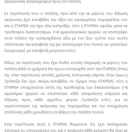
ηλεκτρονική αλληλογραφία προς τον πελάτη.
Σε περίπτωση που ο πελάτης πριν από την εκ μέρους του δήλωση
ακύρωσης έχει καταβάλει την αξία της εγκεκριμένης παραγγελίας του
και η ΕΤΑΙΡΕΙΑ την έχει ήδη εισπράξει, τότε η ΕΤΑΙΡΕΙΑ οφείλει μέσα σε
προθεσμία δεκατεσσάρων (14) ημερολογιακών ημερών να επιστρέψει
στον πελάτη την εισπραχθείσα αξία με τον ίδιο τρόπο που αυτός
επέσπευσε την καταβολή της (με αντιλογισμό του ποσού σε τραπεζικό
λογαριασμό, με καταβολή μετρητών κ.λπ.).
Άλλως σε περίπτωση που έχει δοθεί εντολή πληρωμής εκ μέρους του
πελάτη αλλά τα χρήματα δεν έχουν εισπραχθεί από την ΕΤΑΙΡΕΙΑ (όπως
πχ. στην περίπτωση εντολής χρέωσης πιστωτικής κάρτας όταν όμως η
Τράπεζα δεν έχει ακόμα καταβάλει το τίμημα στην ΕΤΑΙΡΕΙΑ), τότε η
ΕΤΑΙΡΕΙΑ υποχρεούται εντός της προθεσμίας των δεκατεσσάρων (14)
εργασίμων ημερών να επισπεύσει κάθε απαραίτητη ενέργεια και
δήλωση προς κάθε αρμόδιο φορέα (Τράπεζα κ.λπ.) για τη
γνωστοποίηση της ακύρωσης της παραγγελίας και την υποχρέωση
απόδοσης κάθε χρεωθέντος σε βάρος του πελάτη ποσού.
Στην περίπτωση αυτή η ΕΤΑΙΡΕΙΑ θεωρείται ότι έχει εκπληρώσει
σύννομα τις υποχρεώσεις της, και η αναίρεση κάθε χρέωσης θα γίνει με