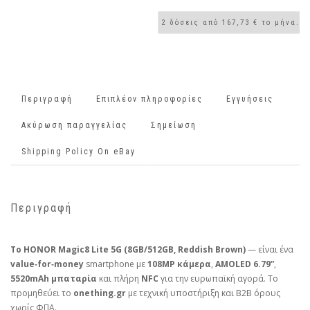
Περιγραφή
Επιπλέον πληροφορίες
Εγγυήσεις
Ακύρωση παραγγελίας
Σημείωση
Shipping Policy On eBay
Περιγραφή
Το HONOR Magic8 Lite 5G (8GB/512GB, Reddish Brown)
— είναι ένα
value‑for‑money
smartphone με
108MP κάμερα
,
AMOLED 6.79”
,
5520mAh μπαταρία
και πλήρη
NFC
για την ευρωπαϊκή αγορά. Το
προμηθεύει το
onething.gr
με τεχνική υποστήριξη και B2B όρους
χωρίς ΦΠΑ.