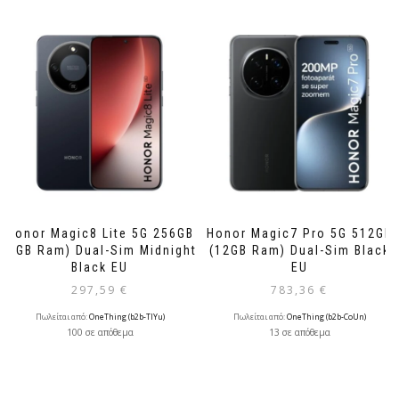
Honor Magic8 Lite 5G 256GB
Honor Magic7 Pro 5G 512GB
(8GB Ram) Dual-Sim Midnight
(12GB Ram) Dual-Sim Black
Black EU
EU
297,59
€
783,36
€
Πωλείται από:
OneThing (b2b-TlYu)
Πωλείται από:
OneThing (b2b-CoUn)
100 σε απόθεμα
13 σε απόθεμα