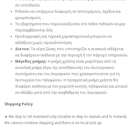
σε τοποθεσία.
Πιθανόν να υπάρχουν διαφορές σε λεπτομέρειες, σχέδια και
χρωματισμούς.
Τα εξαρτήματα που παρουσιάζονται στο Video πιθανόν να μην
περιλαμβάνονται όλα.
Προδιαγραφές και τεχνικά χαρακτηριστικά μπορούν να
αλλάξουν χωρίς προειδοποίηση.
Δίκτυο:
Τα εύρη ζώνης που υποστηρίζει η συσκευή ενδέχεται
να διαφέρουν ανάλογα με την περιοχή ή τον πάροχο υπηρεσιών.
Μέγεθος μνήμης
: Η μνήμη χρήστη είναι μικρότερη από τη
συνολική μνήμη λόγω της αποθήκευσης του λειτουργικού
συστήματος και του λογισμικού που χρησιμοποιείται για τη
λειτουργία του τηλεφώνου. Η πραγματική μνήμη χρήστη θα
διαφέρει ανάλογα με τον χειριστή κινητής τηλεφωνίας και μπορεί
να αλλάξει μετά από την αναβάθμιση του λογισμικού.
Shipping Policy
★ We ship to UK mainland only (Unable to ship to islands and N. Ireland).
We cannot combine shipping and there is no local pick up.