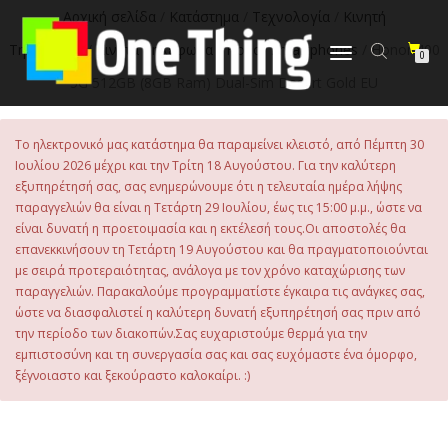
στο
Αρχική σελίδα
/
Κατάστημα
/
Τεχνολογία
/
Κινητή
περιεχόμενο
Τηλεφωνία
/
Κινητά Τηλέφωνα
/
Honor Smartphones
/ Honor 400
Εναλλαγή
0
πλοήγησης
5G 512GB (8GB Ram) Dual-Sim Desert Gold EU
Το ηλεκτρονικό μας κατάστημα θα παραμείνει κλειστό, από Πέμπτη 30
Ιουλίου 2026 μέχρι και την Τρίτη 18 Αυγούστου. Για την καλύτερη
εξυπηρέτησή σας, σας ενημερώνουμε ότι η τελευταία ημέρα λήψης
παραγγελιών θα είναι η Τετάρτη 29 Ιουλίου, έως τις 15:00 μ.μ., ώστε να
είναι δυνατή η προετοιμασία και η εκτέλεσή τους.Οι αποστολές θα
επανεκκινήσουν τη Τετάρτη 19 Αυγούστου και θα πραγματοποιούνται
με σειρά προτεραιότητας, ανάλογα με τον χρόνο καταχώρισης των
παραγγελιών. Παρακαλούμε προγραμματίστε έγκαιρα τις ανάγκες σας,
ώστε να διασφαλιστεί η καλύτερη δυνατή εξυπηρέτησή σας πριν από
την περίοδο των διακοπών.Σας ευχαριστούμε θερμά για την
εμπιστοσύνη και τη συνεργασία σας και σας ευχόμαστε ένα όμορφο,
ξέγνοιαστο και ξεκούραστο καλοκαίρι. :)