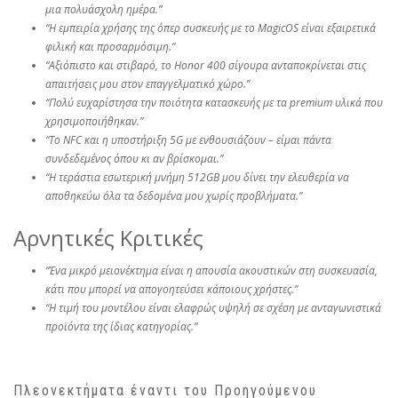
μια πολυάσχολη ημέρα.”
“Η εμπειρία χρήσης της όπερ συσκευής με το MagicOS είναι εξαιρετικά
φιλική και προσαρμόσιμη.”
“Αξιόπιστο και στιβαρό, το Honor 400 σίγουρα ανταποκρίνεται στις
απαιτήσεις μου στον επαγγελματικό χώρο.”
“Πολύ ευχαρίστησα την ποιότητα κατασκευής με τα premium υλικά που
χρησιμοποιήθηκαν.”
“Το NFC και η υποστήριξη 5G με ενθουσιάζουν – είμαι πάντα
συνδεδεμένος όπου κι αν βρίσκομαι.”
“Η τεράστια εσωτερική μνήμη 512GB μου δίνει την ελευθερία να
αποθηκεύω όλα τα δεδομένα μου χωρίς προβλήματα.”
Αρνητικές Κριτικές
“Ένα μικρό μειονέκτημα είναι η απουσία ακουστικών στη συσκευασία,
κάτι που μπορεί να απογοητεύσει κάποιους χρήστες.”
“Η τιμή του μοντέλου είναι ελαφρώς υψηλή σε σχέση με ανταγωνιστικά
προϊόντα της ίδιας κατηγορίας.”
Πλεονεκτήματα έναντι του Προηγούμενου