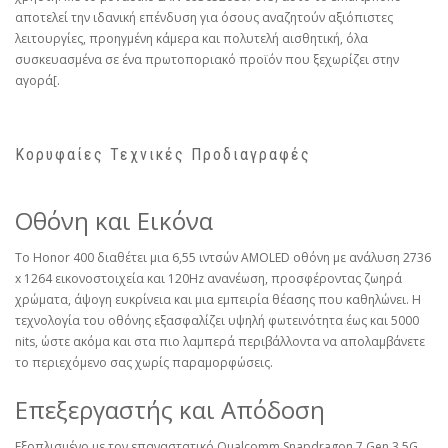
αποτελεί την ιδανική επένδυση για όσους αναζητούν αξιόπιστες
λειτουργίες, προηγμένη κάμερα και πολυτελή αισθητική, όλα
συσκευασμένα σε ένα πρωτοποριακό προϊόν που ξεχωρίζει στην
αγορά[.
Κορυφαίες Τεχνικές Προδιαγραφές
Οθόνη και Εικόνα
Το Honor 400 διαθέτει μια 6,55 ιντσών AMOLED οθόνη με ανάλυση 2736
x 1264 εικονοστοιχεία και 120Hz ανανέωση, προσφέροντας ζωηρά
χρώματα, άψογη ευκρίνεια και μια εμπειρία θέασης που καθηλώνει. Η
τεχνολογία του οθόνης εξασφαλίζει υψηλή φωτεινότητα έως και 5000
nits, ώστε ακόμα και στα πιο λαμπερά περιβάλλοντα να απολαμβάνετε
το περιεχόμενο σας χωρίς παραμορφώσεις.
Επεξεργαστής και Απόδοση
Εξοπλισμένο με τον επαναστατικό Qualcomm Snapdragon 7 Gen 3 5G,