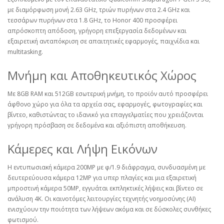
με διαμόρφωση μονή 2.63 GHz, τριών πυρήνων στα 2.4 GHz και
τεσσάρων πυρήνων στα 1.8 GHz, το Honor 400 προσφέρει
απρόσκοπτη απόδοση, γρήγορη επεξεργασία δεδομένων και
εξαιρετική ανταπόκριση σε απαιτητικές εφαρμογές, παιχνίδια και
multitasking.
Μνήμη και Αποθηκευτικός Χώρος
Με 8GB RAM και 512GB εσωτερική μνήμη, το προϊόν αυτό προσφέρει
άφθονο χώρο για όλα τα αρχεία σας, εφαρμογές, φωτογραφίες και
βίντεο, καθιστώντας το ιδανικό για επαγγελματίες που χρειάζονται
γρήγορη πρόσβαση σε δεδομένα και αξιόπιστη αποθήκευση.
Κάμερες και Λήψη Εικόνων
Η εντυπωσιακή κάμερα 200MP με φ/1.9 διάφραγμα, συνδυασμένη με
δευτερεύουσα κάμερα 12MP για υπερ πλαγίες και μια εξαιρετική
μπροστινή κάμερα 50MP, εγγυάται εκπληκτικές λήψεις και βίντεο σε
ανάλυση 4K. Οι καινοτόμες λειτουργίες τεχνητής νοημοσύνης (AI)
ενισχύουν την ποιότητα των λήψεων ακόμα και σε δύσκολες συνθήκες
φωτισμού.