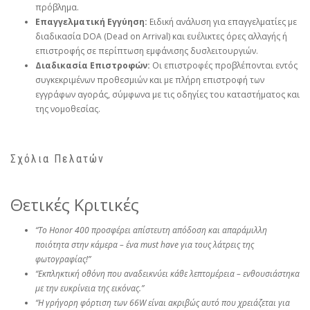
πρόβλημα.
Επαγγελματική Εγγύηση:
Ειδική ανάλυση για επαγγελματίες με
διαδικασία DOA (Dead on Arrival) και ευέλικτες όρες αλλαγής ή
επιστροφής σε περίπτωση εμφάνισης δυσλειτουργιών.
Διαδικασία Επιστροφών:
Οι επιστροφές προβλέπονται εντός
συγκεκριμένων προθεσμιών και με πλήρη επιστροφή των
εγγράφων αγοράς, σύμφωνα με τις οδηγίες του καταστήματος και
της νομοθεσίας.
Σχόλια Πελατών
Θετικές Κριτικές
“Το Honor 400 προσφέρει απίστευτη απόδοση και απαράμιλλη
ποιότητα στην κάμερα – ένα must have για τους λάτρεις της
φωτογραφίας!”
“Εκπληκτική οθόνη που αναδεικνύει κάθε λεπτομέρεια – ενθουσιάστηκα
με την ευκρίνεια της εικόνας.”
“Η γρήγορη φόρτιση των 66W είναι ακριβώς αυτό που χρειάζεται για