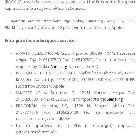
(BACK UP) των δεδομένων της συσκευής του. Η κάθε εταιρεία δεν φέρει
καμία ευθύνη για τυχόν απώλεια δεδομένων.
Η εγγύηση για τα προϊόντα της Nokia, Samsung, Sony, LG, HTC,
Blackberry είναι 2 χρόνια και 12 μήνες για τα προϊόντα της Apple.
Επίσημα εξουσιοδοτημένα service:
ARVATO TELESERVICE ΑΕ Λεωφ. Κηφισού 38-38Α, 10442 Περιστέρι
Αθήνα Τηλ. 2105197500 Fax: 2105197529 Για τα προϊόντα της
Apple, Sony, Nokia,
Samsung
, Siemens, LG, HTC
INFO QUEST TECHNOLOGIES ΑΕΒΕ Αλεξάνδρου Πάντου 25, 17671
Καλλιθέα Αθήνα Τηλ. 2119991000, 2119994000 Fax: 2119991499
Για τα προϊόντα της Apple
SMARTEC ΑΕ Φειδιππίδου 7, 12461 Χαϊδάρι Αθήνα Τηλ.
2105820000 Fax: 2105820030 Για τα προϊόντα της
Samsung
PROCORDIA Κριμαίας 7-9, 11526 Ν. Ψυχικό Αθήνα Τηλ.
2107777076 Fax: 2106929429 Για τα προϊόντα της
LG, Huawei, ΖΤΕ , Wiko, Allview.
Για τα προϊόντα της OnePlus η υποστήριξη παρέχετε
αποκλειστικά από
εδώ