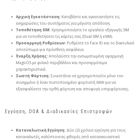
Αρχική Εγκατάσταση:
Κατεβάστε και εγκαταστήστε τις
ενημερώσεις του συστήματος για μέγιστη απόδοση.
Τοποθέτηση SIM:
Χρησιμοποιήστε το εργαλείο εξαγωγής SIM
για να τοποθετήσετε τις κάρτες σας (Dual-SIM ή eSIM).
Προσαρμογή Ρυθμίσεων:
Ρυθμίστε το Face ID και το δακτυλικό
αποτύπωμα για πρόσθετη ασφάλεια.
Έναρξη Χρήσης:
Απολαύστε την ενσωματωμένη εφαρμογή
MagicOS με φιλικό περιβάλλον και προσαρμόσιμα
χαρακτηριστικά.
Σωστή Φόρτιση:
Συνιστάται να χρησιμοποιείτε μόνο τον
συνημμένο ή έναν πιστοποιημένο φορτιστή 66W για να
εξασφαλίσετε την ορθή φόρτιση και αποφυγή υπερφόρτισης.
Εγγύηση, DOA & Διαδικασίες Επιστροφών
Καταναλωτική Εγγύηση:
Δύο (2) χρόνια εγγύηση για τους
καταναλωτές, καλύπτοντας φθορές από κατασκευαστικό