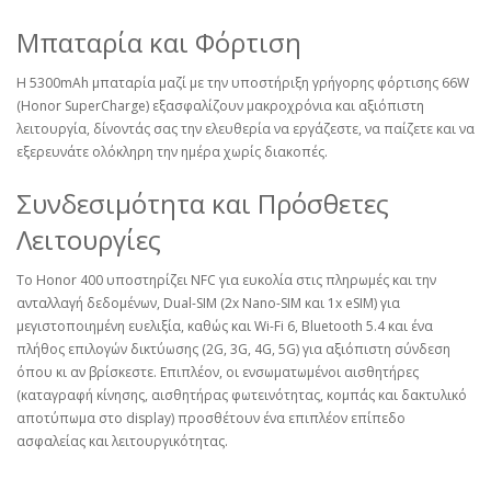
Μπαταρία και Φόρτιση
Η 5300mAh μπαταρία μαζί με την υποστήριξη γρήγορης φόρτισης 66W
(Honor SuperCharge) εξασφαλίζουν μακροχρόνια και αξιόπιστη
λειτουργία, δίνοντάς σας την ελευθερία να εργάζεστε, να παίζετε και να
εξερευνάτε ολόκληρη την ημέρα χωρίς διακοπές.
Συνδεσιμότητα και Πρόσθετες
Λειτουργίες
Το Honor 400 υποστηρίζει NFC για ευκολία στις πληρωμές και την
ανταλλαγή δεδομένων, Dual-SIM (2x Nano-SIM και 1x eSIM) για
μεγιστοποιημένη ευελιξία, καθώς και Wi-Fi 6, Bluetooth 5.4 και ένα
πλήθος επιλογών δικτύωσης (2G, 3G, 4G, 5G) για αξιόπιστη σύνδεση
όπου κι αν βρίσκεστε. Επιπλέον, οι ενσωματωμένοι αισθητήρες
(καταγραφή κίνησης, αισθητήρας φωτεινότητας, κομπάς και δακτυλικό
αποτύπωμα στο display) προσθέτουν ένα επιπλέον επίπεδο
ασφαλείας και λειτουργικότητας.