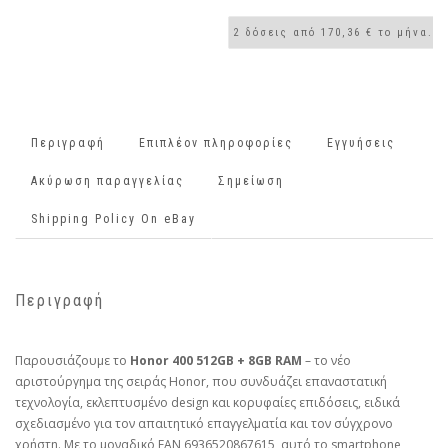
Περιγραφή
Επιπλέον πληροφορίες
Εγγυήσεις
Ακύρωση παραγγελίας
Σημείωση
Shipping Policy On eBay
Περιγραφή
Παρουσιάζουμε το
Honor 400 512GB + 8GB RAM
– το νέο
αριστούργημα της σειράς Honor, που συνδυάζει επαναστατική
τεχνολογία, εκλεπτυσμένο design και κορυφαίες επιδόσεις, ειδικά
σχεδιασμένο για τον απαιτητικό επαγγελματία και τον σύγχρονο
χρήστη. Με το μοναδικό EAN 6936520867615, αυτό το smartphone