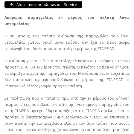
Λίστα αντιπροσώπων και Service
Ακύρωση παραγγελίας εκ μέρους του πελάτη λόγω
μεταμελείας
Η εκ μέρους του πελάτη ακύρωση της παραγγελίας του λόγω
μεταμελείας γίνεται δεκτή μόνο εφόσον δεν έχει το είδος ακόμα
τιμολογηθεί και δοθεί προς αποστολή εκ μέρους της ΕΤΑΙΡΕΙΑΣ.
Η ακύρωση γίνεται μέσω αποστολής ηλεκτρονικού μηνύματος (email)
προς την ΕΤΑΙΡΕΙΑ εκ μέρους του πελάτη. Ο πελάτης οφείλει να δηλώσει
τα ακριβή στοιχεία της παραγγελίας του. Η ακύρωση δεν επέρχεται αν
δεν αποσταλεί σχετική επιβεβαίωση εκ μέρους της ΕΤΑΙΡΕΙΑΣ με
ηλεκτρονική αλληλογραφία προς τον πελάτη.
Σε περίπτωση που ο πελάτης πριν από την εκ μέρους του δήλωση
ακύρωσης έχει καταβάλει την αξία της εγκεκριμένης παραγγελίας του
και η ΕΤΑΙΡΕΙΑ την έχει ήδη εισπράξει, τότε η ΕΤΑΙΡΕΙΑ οφείλει μέσα σε
προθεσμία δεκατεσσάρων (14) ημερολογιακών ημερών να επιστρέψει
στον πελάτη την εισπραχθείσα αξία με τον ίδιο τρόπο που αυτός
επέσπευσε την καταβολή της (με αντιλογισμό του ποσού σε τραπεζικό