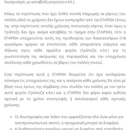
λογαριασμό, με καταβολή μετρητών κ.λπ.).
Άλλως σε περίπτωση που έχει δοθεί εντολή πληρωμής εκ μέρους του
πελάτη αλλά τα χρήματα δεν έχουν εισπραχθεί από την ΕΤΑΙΡΕΙΑ (όπως
πχ. στην περίπτωση εντολής χρέωσης πιστωτικής κάρτας όταν όμως η
Τράπεζα δεν έχει ακόμα καταβάλει το τίμημα στην ΕΤΑΙΡΕΙΑ), τότε η
ΕΤΑΙΡΕΙΑ υποχρεούται εντός της προθεσμίας των δεκατεσσάρων (14)
εργασίμων ημερών να επισπεύσει κάθε απαραίτητη ενέργεια και
δήλωση προς κάθε αρμόδιο φορέα (Τράπεζα κ.λπ.) για τη
γνωστοποίηση της ακύρωσης της παραγγελίας και την υποχρέωση
απόδοσης κάθε χρεωθέντος σε βάρος του πελάτη ποσού.
Στην περίπτωση αυτή η ΕΤΑΙΡΕΙΑ θεωρείται ότι έχει εκπληρώσει
σύννομα τις υποχρεώσεις της, και η αναίρεση κάθε χρέωσης θα γίνει με
βάση τους όρους της σύμβασης που συνδέει τον πελάτη με τον τρίτο
αυτό φορέα (Τράπεζα κ.λπ.) και η ΕΤΑΙΡΕΙΑ δεν φέρει καμία ευθύνη
σχετικά με το χρόνο επιστροφής ή αντιλογισμού κάθε σχετικής
χρέωσης.
Οι Φωτογραφίες και Video που εμφανίζονται εδώ είναι μόνο για
αντιπροσωπευτικό σκοπό, η πραγματική μπορεί να διαφέρει.
Η διαθεσιμότητα μοντέλου μπορεί να διαφέρει από τοποθεσία