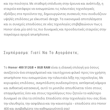
και την ποιότητα. Με σταθερή επένδυση στην έρευνα και ανάπτυξη, η
εταιρεία κατάφερε να ενσωματώσει τις τελευταίες τεχνολογικές
εξελίξεις στα προϊόντα της, δημιουργώντας συσκευές που συνδυάζουν
υψηλές επιδόσεις με ελκυστικό design. Τα οικονομικά αποτελέσματα
και οι συνεχείς επενδύσεις σε νέες τεχνολογίες επιβεβαιώνουν πως η
Honor είναι μία από τις πιο δυναμικές και προοδευτικές εταιρείες στην
παγκόσμια αγορά smartphones.
Συμπέρασμα: Γιατί Να Το Αγοράσετε;
Το
Honor 400 512GB + 8GB RAM
είναι η ιδανική επιλογή για όσους
αναζητούν ένα επαγγελματικό και ταυτόχρονα φιλικό προς τον χρήστη
smartphone που ενσωματώνει την τελευταία λέξη της τεχνολογίας. Με
κορυφαίες επιδόσεις, ανεμπόδιστη συνδεσιμότητα, εκπληκτική κάμερα
και ανθεκτική κατασκευή, αυτό το μοντέλο απευθύνεται τόσο στους
επαγγελματίες όσο και στους τεχνολόγους που ζητούν το καλύτερο
δυναμικό σε όλα τα επίπεδα. Επενδύστε στην τεχνολογία που σας δίνει
την ελευθερία, την ασφάλεια και την καινοτομία – επενδύστε στο Honor
400 και αναβαθμίστε την καθημερινότητά σας!