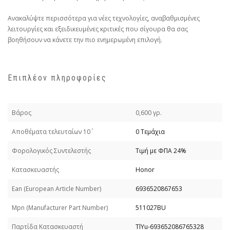
Ανακαλύψτε περισσότερα για νέες τεχνολογίες, αναβαθμισμένες
λειτουργίες και εξειδικευμένες κριτικές που σίγουρα θα σας
βοηθήσουν να κάνετε την πιο ενημερωμένη επιλογή.
Επιπλέον πληροφορίες
Βάρος
0,600 γρ.
Απoθέματα τελευταίων 10΄
0 Τεμάχια
Φορολογικός Συντελεστής
Τιμή με ΦΠΑ 24%
Κατασκευαστής
Honor
Εan (European Article Number)
6936520867653
Mpn (Manufacturer Part Number)
511027BU
Παρτίδα Κατασκευαστή
TlYu-693652086765328