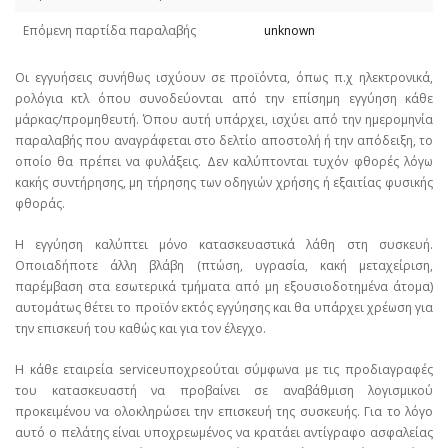
Επόμενη παρτίδα παραλαβής
unknown
Οι εγγυήσεις συνήθως ισχύουν σε προϊόντα, όπως π.χ ηλεκτρονικά,
ρολόγια κτλ όπου συνοδεύονται από την επίσημη εγγύηση κάθε
μάρκας/προμηθευτή. Όπου αυτή υπάρχει, ισχύει από την ημερομηνία
παραλαβής που αναγράφεται στο δελτίο αποστολή ή την απόδειξη, το
οποίο θα πρέπει να φυλάξεις. Δεν καλύπτονται τυχόν φθορές λόγω
κακής συντήρησης, μη τήρησης των οδηγιών χρήσης ή εξαιτίας φυσικής
φθοράς.
Η εγγύηση καλύπτει μόνο κατασκευαστικά λάθη στη συσκευή.
Οποιαδήποτε άλλη βλάβη (πτώση, υγρασία, κακή μεταχείριση,
παρέμβαση στα εσωτερικά τμήματα από μη εξουσιοδοτημένα άτομα)
αυτομάτως θέτει το προϊόν εκτός εγγύησης και θα υπάρχει χρέωση για
την επισκευή του καθώς και για τον έλεγχο.
Η κάθε εταιρεία serviceυποχρεούται σύμφωνα με τις προδιαγραφές
του κατασκευαστή να προβαίνει σε αναβάθμιση λογισμικού
προκειμένου να ολοκληρώσει την επισκευή της συσκευής. Για το λόγο
αυτό ο πελάτης είναι υποχρεωμένος να κρατάει αντίγραφο ασφαλείας