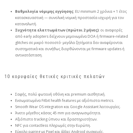
Βαθμολογία νόμιμης εγγύησης
: EU minimum 2 χρόνια + 1 έτος
κατασκευαστική — συνολική νομική προστασία ισχυρή για τον
καταναλωτή.
Συχνότητα ελαττωμάτων (πρώτοι 2 μήνες)
: οι αναφορές
από early adopters δείχνουν μεμονωμένα DOA ή firmware‑related
glitches σε μικρό ποσοστό· μεγάλα ζητήματα δεν αναφέρονται
συστηματικά και συνήθως διορθώνονται με firmware updates ή
αντικατάσταση.
10 κορυφαίες θετικές κριτικές πελατών
Σαφής, πολύ φωτεινή οθόνη και premium αισθητική.
Ενσωματωμένα Fitbit health features με αξιόπιστα metrics.
Smooth Wear OS integration και Google Assistant λειτουργίες.
Άνετο μέγεθος κάσας 45 mm για αναγνωσιμότητα.
Αξιόπιστο tracking ύπνου και δραστηριοτήτων.
NFC για contactless πληρωμές στην Ευρώπη.
Εύκολο pairing με Pixel και άλλες Android συσκευές.