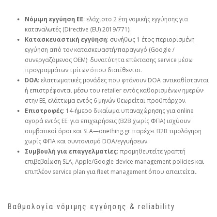
Νόμιμη εγγύηση ΕΕ
: ελάχιστο 2 έτη νομικής εγγύησης για
καταναλωτές (Directive (EU) 2019/771).
Κατασκευαστική εγγύηση
: συνήθως 1 έτος περιορισμένη
εγγύηση από τον κατασκευαστή/παραγωγό (Google /
συνεργαζόμενος OEM)· δυνατότητα επέκτασης service μέσω
προγραμμάτων τρίτων όπου διατίθενται.
DOA
: ελαττωματικές μονάδες που φτάνουν DOA αντικαθίστανται
ή επιστρέφονται μέσω του retailer εντός καθορισμένων ημερών·
στην ΕΕ, ελάττωμα εντός 6 μηνών θεωρείται προϋπάρχον.
Επιστροφές
: 14‑ήμερο δικαίωμα υπαναχώρησης για online
αγορά εντός ΕΕ· για επιχειρήσεις (B2B χωρίς ΦΠΑ) ισχύουν
συμβατικοί όροι και SLA—onething.gr παρέχει B2B τιμολόγηση
χωρίς ΦΠΑ και συντονισμό DOA/εγγυήσεων.
Συμβουλή για επαγγελματίες
: προμηθευτείτε γραπτή
επιβεβαίωση SLA, Apple/Google device management policies και
επιπλέον service plan για fleet management όπου απαιτείται.
Βαθμολογία νόμιμης εγγύησης & reliability