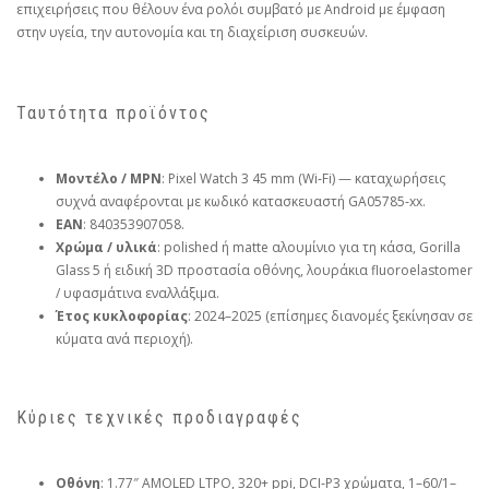
επιχειρήσεις που θέλουν ένα ρολόι συμβατό με Android με έμφαση
στην υγεία, την αυτονομία και τη διαχείριση συσκευών.
Ταυτότητα προϊόντος
Μοντέλο / MPN
: Pixel Watch 3 45 mm (Wi‑Fi) — καταχωρήσεις
συχνά αναφέρονται με κωδικό κατασκευαστή GA05785‑xx.
EAN
: 840353907058.
Χρώμα / υλικά
: polished ή matte αλουμίνιο για τη κάσα, Gorilla
Glass 5 ή ειδική 3D προστασία οθόνης, λουράκια fluoroelastomer
/ υφασμάτινα εναλλάξιμα.
Έτος κυκλοφορίας
: 2024–2025 (επίσημες διανομές ξεκίνησαν σε
κύματα ανά περιοχή).
Κύριες τεχνικές προδιαγραφές
Οθόνη
: 1.77″ AMOLED LTPO, 320+ ppi, DCI‑P3 χρώματα, 1–60/1–