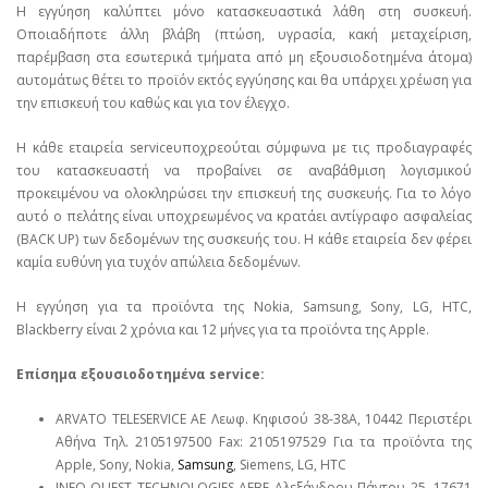
Η εγγύηση καλύπτει μόνο κατασκευαστικά λάθη στη συσκευή.
Οποιαδήποτε άλλη βλάβη (πτώση, υγρασία, κακή μεταχείριση,
παρέμβαση στα εσωτερικά τμήματα από μη εξουσιοδοτημένα άτομα)
αυτομάτως θέτει το προϊόν εκτός εγγύησης και θα υπάρχει χρέωση για
την επισκευή του καθώς και για τον έλεγχο.
Η κάθε εταιρεία serviceυποχρεούται σύμφωνα με τις προδιαγραφές
του κατασκευαστή να προβαίνει σε αναβάθμιση λογισμικού
προκειμένου να ολοκληρώσει την επισκευή της συσκευής. Για το λόγο
αυτό ο πελάτης είναι υποχρεωμένος να κρατάει αντίγραφο ασφαλείας
(BACK UP) των δεδομένων της συσκευής του. Η κάθε εταιρεία δεν φέρει
καμία ευθύνη για τυχόν απώλεια δεδομένων.
Η εγγύηση για τα προϊόντα της Nokia, Samsung, Sony, LG, HTC,
Blackberry είναι 2 χρόνια και 12 μήνες για τα προϊόντα της Apple.
Επίσημα εξουσιοδοτημένα service:
ARVATO TELESERVICE ΑΕ Λεωφ. Κηφισού 38-38Α, 10442 Περιστέρι
Αθήνα Τηλ. 2105197500 Fax: 2105197529 Για τα προϊόντα της
Apple, Sony, Nokia,
Samsung
, Siemens, LG, HTC
INFO QUEST TECHNOLOGIES ΑΕΒΕ Αλεξάνδρου Πάντου 25, 17671