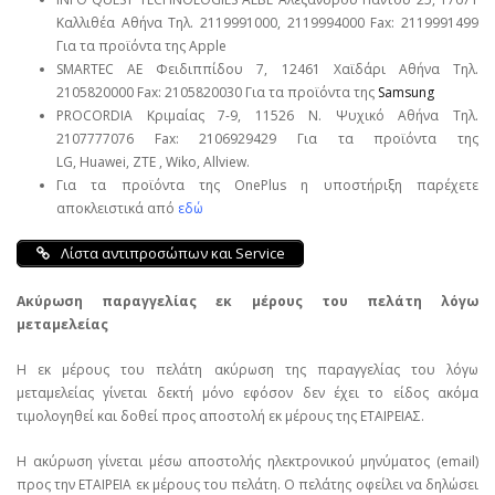
Καλλιθέα Αθήνα Τηλ. 2119991000, 2119994000 Fax: 2119991499
Για τα προϊόντα της Apple
SMARTEC ΑΕ Φειδιππίδου 7, 12461 Χαϊδάρι Αθήνα Τηλ.
2105820000 Fax: 2105820030 Για τα προϊόντα της
Samsung
PROCORDIA Κριμαίας 7-9, 11526 Ν. Ψυχικό Αθήνα Τηλ.
2107777076 Fax: 2106929429 Για τα προϊόντα της
LG, Huawei, ΖΤΕ , Wiko, Allview.
Για τα προϊόντα της OnePlus η υποστήριξη παρέχετε
αποκλειστικά από
εδώ
Λίστα αντιπροσώπων και Service
Ακύρωση παραγγελίας εκ μέρους του πελάτη λόγω
μεταμελείας
Η εκ μέρους του πελάτη ακύρωση της παραγγελίας του λόγω
μεταμελείας γίνεται δεκτή μόνο εφόσον δεν έχει το είδος ακόμα
τιμολογηθεί και δοθεί προς αποστολή εκ μέρους της ΕΤΑΙΡΕΙΑΣ.
Η ακύρωση γίνεται μέσω αποστολής ηλεκτρονικού μηνύματος (email)
προς την ΕΤΑΙΡΕΙΑ εκ μέρους του πελάτη. Ο πελάτης οφείλει να δηλώσει