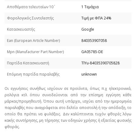
Απoθέματα τελευταίων 10΄
1 Τεμάχια
Φορολογικός Συντελεστής
Τιμή με ΦΠΑ 24%
Κατασκευαστής
Google
Εan (European Article Number)
840353907058
Mpn (Manufacturer Part Number)
GA05785-DE
Παρτίδα Κατασκευαστή
TlYu-84035390705828
Επόμενη παρτίδα παραλαβής
unknown
Οι εγγυήσεις συνήθως ισχύουν σε προϊόντα, όπως π.χ ηλεκτρονικά,
ρολόγια κτλ όπου συνοδεύονται από την επίσημη εγγύηση κάθε
μάρκας/προμηθευτή. Όπου αυτή υπάρχει, ισχύει από την ημερομηνία
παραλαβής που αναγράφεται στο δελτίο αποστολή ή την απόδειξη, το
οποίο θα πρέπει να φυλάξεις. Δεν καλύπτονται τυχόν φθορές λόγω
κακής συντήρησης, μη τήρησης των οδηγιών χρήσης ή εξαιτίας φυσικής
φθοράς.