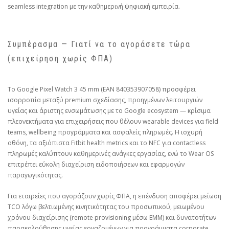
seamless integration με την καθημερινή ψηφιακή εμπειρία.
Συμπέρασμα — Γιατί να το αγοράσετε τώρα
(επιχείρηση χωρίς ΦΠΑ)
Το Google Pixel Watch 3 45 mm (EAN 840353907058) προσφέρει
ισορροπία μεταξύ premium σχεδίασης, προηγμένων λειτουργιών
υγείας και άριστης ενσωμάτωσης με το Google ecosystem — κρίσιμα
πλεονεκτήματα για επιχειρήσεις που θέλουν wearable devices για field
teams, wellbeing προγράμματα και ασφαλείς πληρωμές. Η ισχυρή
οθόνη, τα αξιόπιστα Fitbit health metrics και το NFC για contactless
πληρωμές καλύπτουν καθημερινές ανάγκες εργασίας, ενώ το Wear OS
επιτρέπει εύκολη διαχείριση ειδοποιήσεων και εφαρμογών
παραγωγικότητας.
Για εταιρείες που αγοράζουν χωρίς ΦΠΑ, η επένδυση αποφέρει μείωση
TCO λόγω βελτιωμένης κινητικότητας του προσωπικού, μειωμένου
χρόνου διαχείρισης (remote provisioning μέσω EMM) και δυνατοτήτων
παρακολούθησης υγείας εργαζομένων για προγράμματα corporate