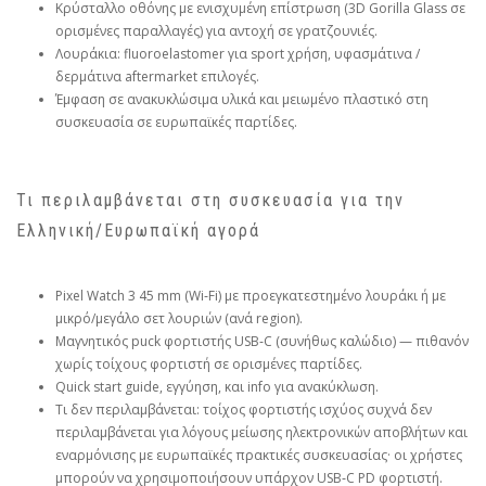
Κρύσταλλο οθόνης με ενισχυμένη επίστρωση (3D Gorilla Glass σε
ορισμένες παραλλαγές) για αντοχή σε γρατζουνιές.
Λουράκια: fluoroelastomer για sport χρήση, υφασμάτινα /
δερμάτινα aftermarket επιλογές.
Έμφαση σε ανακυκλώσιμα υλικά και μειωμένο πλαστικό στη
συσκευασία σε ευρωπαϊκές παρτίδες.
Τι περιλαμβάνεται στη συσκευασία για την
Ελληνική/Ευρωπαϊκή αγορά
Pixel Watch 3 45 mm (Wi‑Fi) με προεγκατεστημένο λουράκι ή με
μικρό/μεγάλο σετ λουριών (ανά region).
Μαγνητικός puck φορτιστής USB‑C (συνήθως καλώδιο) — πιθανόν
χωρίς τοίχoυς φορτιστή σε ορισμένες παρτίδες.
Quick start guide, εγγύηση, και info για ανακύκλωση.
Τι δεν περιλαμβάνεται: τοίχoς φορτιστής ισχύος συχνά δεν
περιλαμβάνεται για λόγους μείωσης ηλεκτρονικών αποβλήτων και
εναρμόνισης με ευρωπαϊκές πρακτικές συσκευασίας· οι χρήστες
μπορούν να χρησιμοποιήσουν υπάρχον USB‑C PD φορτιστή.