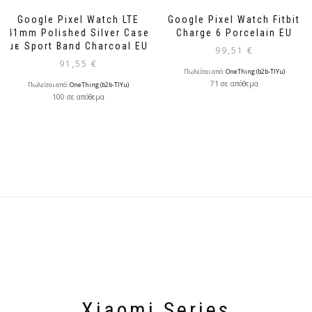
Google Pixel Watch LTE
Google Pixel Watch Fitbit
41mm Polished Silver Case
Charge 6 Porcelain EU
με Sport Band Charcoal EU
99,51
€
91,55
€
Πωλείται από:
OneThing (b2b-TlYu)
71 σε απόθεμα
Πωλείται από:
OneThing (b2b-TlYu)
100 σε απόθεμα
Xiaomi Series