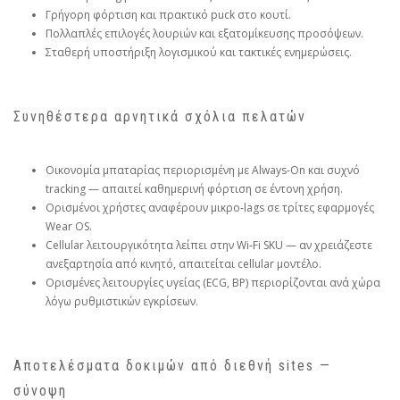
Γρήγορη φόρτιση και πρακτικό puck στο κουτί.
Πολλαπλές επιλογές λουριών και εξατομίκευσης προσόψεων.
Σταθερή υποστήριξη λογισμικού και τακτικές ενημερώσεις.
Συνηθέστερα αρνητικά σχόλια πελατών
Οικονομία μπαταρίας περιορισμένη με Always‑On και συχνό
tracking — απαιτεί καθημερινή φόρτιση σε έντονη χρήση.
Ορισμένοι χρήστες αναφέρουν μικρο‑lags σε τρίτες εφαρμογές
Wear OS.
Cellular λειτουργικότητα λείπει στην Wi‑Fi SKU — αν χρειάζεστε
ανεξαρτησία από κινητό, απαιτείται cellular μοντέλο.
Ορισμένες λειτουργίες υγείας (ECG, BP) περιορίζονται ανά χώρα
λόγω ρυθμιστικών εγκρίσεων.
Αποτελέσματα δοκιμών από διεθνή sites —
σύνοψη