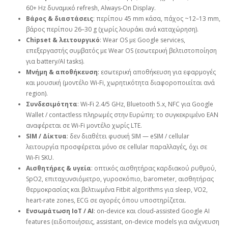
60+ Hz δυναμικό refresh, Always‑On Display.
Βάρος & διαστάσεις
: περίπου 45 mm κάσα, πάχος ~12–13 mm,
βάρος περίπου 26–30 g (χωρίς λουράκι ανά καταχώρηση).
Chipset & λειτουργικό
: Wear OS με Google services,
επεξεργαστής συμβατός με Wear OS (εσωτερική βελτιστοποίηση
για battery/AI tasks).
Μνήμη & αποθήκευση
: εσωτερική αποθήκευση για εφαρμογές
και μουσική (μοντέλο Wi‑Fi, χωρητικότητα διαφοροποιείται ανά
region).
Συνδεσιμότητα
: Wi‑Fi 2.4/5 GHz, Bluetooth 5.x, NFC για Google
Wallet / contactless πληρωμές στην Ευρώπη; το συγκεκριμένο EAN
αναφέρεται σε Wi‑Fi μοντέλο χωρίς LTE.
SIM / Δίκτυα
: δεν διαθέτει φυσική SIM — eSIM / cellular
λειτουργία προσφέρεται μόνο σε cellular παραλλαγές, όχι σε
Wi‑Fi SKU.
Αισθητήρες & υγεία
: οπτικός αισθητήρας καρδιακού ρυθμού,
SpO2, επιταχυνσιόμετρο, γυροσκόπιο, barometer, αισθητήρας
θερμοκρασίας και βελτιωμένα Fitbit algorithms για sleep, VO2,
heart‑rate zones, ECG σε αγορές όπου υποστηρίζεται.
Ενσωμάτωση IoT / AI
: on‑device και cloud‑assisted Google AI
features (ειδοποιήσεις, assistant, on‑device models για ανίχνευση