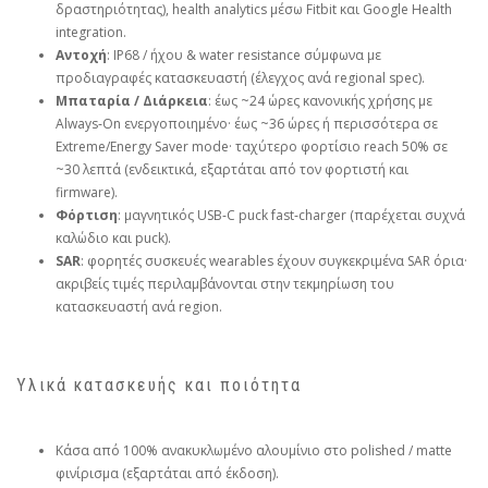
δραστηριότητας), health analytics μέσω Fitbit και Google Health
integration.
Αντοχή
: IP68 / ήχου & water resistance σύμφωνα με
προδιαγραφές κατασκευαστή (έλεγχος ανά regional spec).
Μπαταρία / Διάρκεια
: έως ~24 ώρες κανονικής χρήσης με
Always‑On ενεργοποιημένο· έως ~36 ώρες ή περισσότερα σε
Extreme/Energy Saver mode· ταχύτερο φορτίσιο reach 50% σε
~30 λεπτά (ενδεικτικά, εξαρτάται από τον φορτιστή και
firmware).
Φόρτιση
: μαγνητικός USB‑C puck fast‑charger (παρέχεται συχνά
καλώδιο και puck).
SAR
: φορητές συσκευές wearables έχουν συγκεκριμένα SAR όρια·
ακριβείς τιμές περιλαμβάνονται στην τεκμηρίωση του
κατασκευαστή ανά region.
Υλικά κατασκευής και ποιότητα
Κάσα από 100% ανακυκλωμένο αλουμίνιο στο polished / matte
φινίρισμα (εξαρτάται από έκδοση).