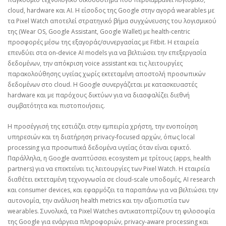
cloud, hardware και AI. Η είσοδος της Google στην αγορά wearables με
τα Pixel Watch αποτελεί στρατηγικό βήμα συγχώνευσης του λογισμικού
της (Wear OS, Google Assistant, Google Wallet) με health‑centric
προσφορές μέσω της εξαγοράς/συνεργασίας με Fitbit. Η εταιρεία
επενδύει στα on‑device AI models για να βελτιώσει την επεξεργασία
δεδομένων, την απόκριση voice assistant και τις λειτουργίες
παρακολούθησης υγείας χωρίς εκτεταμένη αποστολή προσωπικών
δεδομένων στο cloud. Η Google συνεργάζεται με κατασκευαστές
hardware και με παρόχους δικτύων για να διασφαλίζει διεθνή
συμβατότητα και πιστοποιήσεις.
Η προσέγγισή της εστιάζει στην εμπειρία χρήστη, την ενοποίηση
υπηρεσιών και τη διατήρηση privacy‑focused αρχών, όπως local
processing για προσωπικά δεδομένα υγείας όταν είναι εφικτό.
Παράλληλα, η Google αναπτύσσει ecosystem με τρίτους (apps, health
partners) για να επεκτείνει τις λειτουργίες των Pixel Watch. Η εταιρεία
διαθέτει εκτεταμένη τεχνογνωσία σε cloud‑scale υποδομές, AI research
και consumer devices, και εφαρμόζει τα παραπάνω για να βελτιώσει την
αυτονομία, την ανάλυση health metrics και την αξιοπιστία των
wearables. Συνολικά, τα Pixel Watches αντικατοπτρίζουν τη φιλοσοφία
της Google για ενάργεια πληροφοριών, privacy‑aware processing και