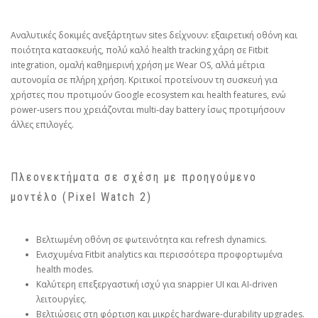
Αναλυτικές δοκιμές ανεξάρτητων sites δείχνουν: εξαιρετική οθόνη και
ποιότητα κατασκευής, πολύ καλό health tracking χάρη σε Fitbit
integration, ομαλή καθημερινή χρήση με Wear OS, αλλά μέτρια
αυτονομία σε πλήρη χρήση. Κριτικοί προτείνουν τη συσκευή για
χρήστες που προτιμούν Google ecosystem και health features, ενώ
power‑users που χρειάζονται multi‑day battery ίσως προτιμήσουν
άλλες επιλογές.
Πλεονεκτήματα σε σχέση με προηγούμενο
μοντέλο (Pixel Watch 2)
Βελτιωμένη οθόνη σε φωτεινότητα και refresh dynamics.
Ενισχυμένα Fitbit analytics και περισσότερα προφορτωμένα
health modes.
Καλύτερη επεξεργαστική ισχύ για snappier UI και AI‑driven
λειτουργίες.
Βελτιώσεις στη φόρτιση και μικρές hardware‑durability upgrades.