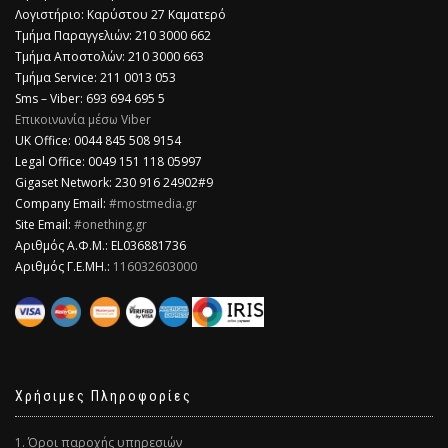
Λογιστήριο: Καρύστου 27 Καματερό
Τμήμα Παραγγελιών: 210 3000 662
Τμήμα Αποστολών: 210 3000 663
Τμήμα Service: 211 0013 053
Sms – Viber: 693 694 695 5
Επικοινωνία μέσω Viber
​UK Office: 0044 845 508 9154
Legal Office: 0049 151 118 05997
Gigaset Network: 230 916 24902#9
Company Email:
#mostmedia.gr
Site Email:
#onething.gr
Αριθμός Α.Φ.Μ.: EL036881736
Αριθμός Γ.Ε.ΜΗ.:
116032603000
Χρήσιμες Πληροφορίες
1. Όροι παροχής υπηρεσιών