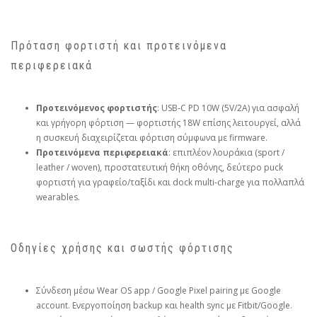
Πρόταση φορτιστή και προτεινόμενα
περιφερειακά
Προτεινόμενος φορτιστής
: USB‑C PD 10W (5V/2A) για ασφαλή
και γρήγορη φόρτιση — φορτιστής 18W επίσης λειτουργεί, αλλά
η συσκευή διαχειρίζεται φόρτιση σύμφωνα με firmware.
Προτεινόμενα περιφερειακά
: επιπλέον λουράκια (sport /
leather / woven), προστατευτική θήκη οθόνης, δεύτερο puck
φορτιστή για γραφείο/ταξίδι και dock multi‑charge για πολλαπλά
wearables.
Οδηγίες χρήσης και σωστής φόρτισης
Σύνδεση μέσω Wear OS app / Google Pixel pairing με Google
account. Ενεργοποίηση backup και health sync με Fitbit/Google.