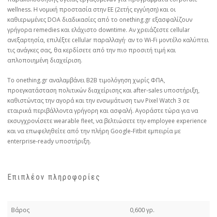
wellness. Η νομική προστασία στην ΕΕ (2ετής εγγύηση) και οι
καθιερωμένες DOA διαδικασίες από το onething.gr εξασφαλίζουν
γρήγορα remedies και ελάχιστο downtime. Αν χρειάζεστε cellular
ανεξαρτησία, επιλέξτε cellular παραλλαγή· αν το Wi‑Fi μοντέλο καλύπτει
τις ανάγκες σας, θα κερδίσετε από την πιο προσιτή τιμή και
απλοποιημένη διαχείριση.
Το onething.gr αναλαμβάνει B2B τιμολόγηση χωρίς ΦΠΑ,
προεγκατάσταση πολιτικών διαχείρισης και after‑sales υποστήριξη,
καθιστώντας την αγορά και την ενσωμάτωση των Pixel Watch 3 σε
εταιρικά περιβάλλοντα γρήγορη και ασφαλή. Αγοράστε τώρα για να
εκσυγχρονίσετε wearable fleet, να βελτιώσετε την employee experience
και να επωφεληθείτε από την πλήρη Google‑Fitbit εμπειρία με
enterprise‑ready υποστήριξη.
Επιπλέον πληροφορίες
Βάρος
0,600 γρ.