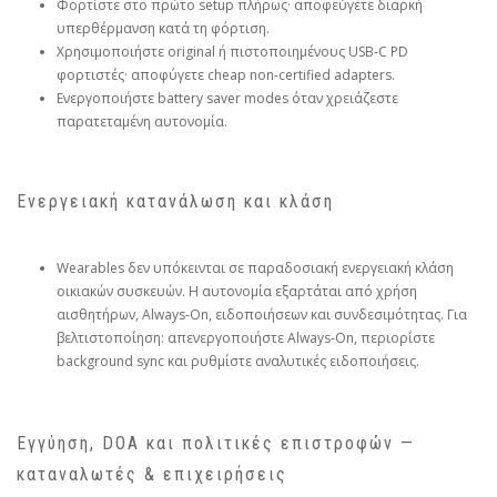
Φορτίστε στο πρώτο setup πλήρως· αποφεύγετε διαρκή
υπερθέρμανση κατά τη φόρτιση.
Χρησιμοποιήστε original ή πιστοποιημένους USB‑C PD
φορτιστές· αποφύγετε cheap non‑certified adapters.
Ενεργοποιήστε battery saver modes όταν χρειάζεστε
παρατεταμένη αυτονομία.
Ενεργειακή κατανάλωση και κλάση
Wearables δεν υπόκεινται σε παραδοσιακή ενεργειακή κλάση
οικιακών συσκευών. Η αυτονομία εξαρτάται από χρήση
αισθητήρων, Always‑On, ειδοποιήσεων και συνδεσιμότητας. Για
βελτιστοποίηση: απενεργοποιήστε Always‑On, περιορίστε
background sync και ρυθμίστε αναλυτικές ειδοποιήσεις.
Εγγύηση, DOA και πολιτικές επιστροφών —
καταναλωτές & επιχειρήσεις