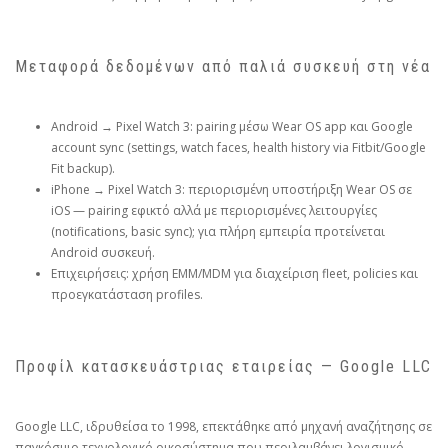
Μεταφορά δεδομένων από παλιά συσκευή στη νέα
Android → Pixel Watch 3: pairing μέσω Wear OS app και Google
account sync (settings, watch faces, health history via Fitbit/Google
Fit backup).
iPhone → Pixel Watch 3: περιορισμένη υποστήριξη Wear OS σε
iOS — pairing εφικτό αλλά με περιορισμένες λειτουργίες
(notifications, basic sync); για πλήρη εμπειρία προτείνεται
Android συσκευή.
Επιχειρήσεις: χρήση EMM/MDM για διαχείριση fleet, policies και
προεγκατάσταση profiles.
Προφίλ κατασκευάστριας εταιρείας — Google LLC
Google LLC, ιδρυθείσα το 1998, επεκτάθηκε από μηχανή αναζήτησης σε
παγκόσμιο τεχνολογικό οικοσύστημα που περιλαμβάνει λογισμικό,