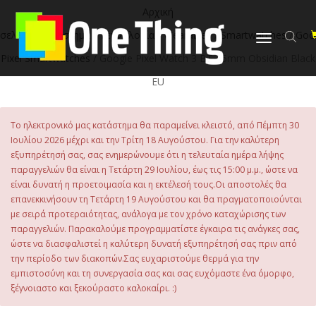
στο
Αρχική
περιεχόμενο
σελίδα
/
Κατάστημα
/
Τεχνολογία
/
Wearables
/
Smartwatches
/
Goo
Εναλλαγή
πλοήγησης
Pixel Smartwatches
/ Google Pixel Watch 3 BT 45mm Obsidian Black
EU
Το ηλεκτρονικό μας κατάστημα θα παραμείνει κλειστό, από Πέμπτη 30
Ιουλίου 2026 μέχρι και την Τρίτη 18 Αυγούστου. Για την καλύτερη
εξυπηρέτησή σας, σας ενημερώνουμε ότι η τελευταία ημέρα λήψης
παραγγελιών θα είναι η Τετάρτη 29 Ιουλίου, έως τις 15:00 μ.μ., ώστε να
είναι δυνατή η προετοιμασία και η εκτέλεσή τους.Οι αποστολές θα
επανεκκινήσουν τη Τετάρτη 19 Αυγούστου και θα πραγματοποιούνται
με σειρά προτεραιότητας, ανάλογα με τον χρόνο καταχώρισης των
παραγγελιών. Παρακαλούμε προγραμματίστε έγκαιρα τις ανάγκες σας,
ώστε να διασφαλιστεί η καλύτερη δυνατή εξυπηρέτησή σας πριν από
την περίοδο των διακοπών.Σας ευχαριστούμε θερμά για την
εμπιστοσύνη και τη συνεργασία σας και σας ευχόμαστε ένα όμορφο,
ξέγνοιαστο και ξεκούραστο καλοκαίρι. :)