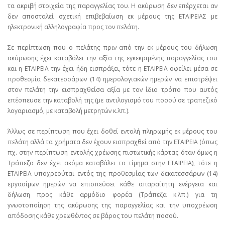
τα ακριβή στοιχεία της παραγγελίας του. Η ακύρωση δεν επέρχεται αν
δεν αποσταλεί σχετική επιβεβαίωση εκ μέρους της ΕΤΑΙΡΕΙΑΣ με
ηλεκτρονική αλληλογραφία προς τον πελάτη.
Σε περίπτωση που ο πελάτης πριν από την εκ μέρους του δήλωση
ακύρωσης έχει καταβάλει την αξία της εγκεκριμένης παραγγελίας του
και η ΕΤΑΙΡΕΙΑ την έχει ήδη εισπράξει, τότε η ΕΤΑΙΡΕΙΑ οφείλει μέσα σε
προθεσμία δεκατεσσάρων (14) ημερολογιακών ημερών να επιστρέψει
στον πελάτη την εισπραχθείσα αξία με τον ίδιο τρόπο που αυτός
επέσπευσε την καταβολή της (με αντιλογισμό του ποσού σε τραπεζικό
λογαριασμό, με καταβολή μετρητών κ.λπ.).
Άλλως σε περίπτωση που έχει δοθεί εντολή πληρωμής εκ μέρους του
πελάτη αλλά τα χρήματα δεν έχουν εισπραχθεί από την ΕΤΑΙΡΕΙΑ (όπως
πχ. στην περίπτωση εντολής χρέωσης πιστωτικής κάρτας όταν όμως η
Τράπεζα δεν έχει ακόμα καταβάλει το τίμημα στην ΕΤΑΙΡΕΙΑ), τότε η
ΕΤΑΙΡΕΙΑ υποχρεούται εντός της προθεσμίας των δεκατεσσάρων (14)
εργασίμων ημερών να επισπεύσει κάθε απαραίτητη ενέργεια και
δήλωση προς κάθε αρμόδιο φορέα (Τράπεζα κ.λπ.) για τη
γνωστοποίηση της ακύρωσης της παραγγελίας και την υποχρέωση
απόδοσης κάθε χρεωθέντος σε βάρος του πελάτη ποσού.