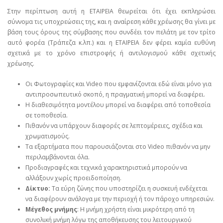
Στην περίπτωση αυτή η ΕΤΑΙΡΕΙΑ θεωρείται ότι έχει εκπληρώσει
σύννομα τις υποχρεώσεις της, και η αναίρεση κάθε χρέωσης θα γίνει με
βάση τους όρους της σύμβασης που συνδέει τον πελάτη με τον τρίτο
αυτό φορέα (Τράπεζα κ.λπ.) και η ΕΤΑΙΡΕΙΑ δεν φέρει καμία ευθύνη
σχετικά με το χρόνο επιστροφής ή αντιλογισμού κάθε σχετικής
χρέωσης.
Οι Φωτογραφίες και Video που εμφανίζονται εδώ είναι μόνο για
αντιπροσωπευτικό σκοπό, η πραγματική μπορεί να διαφέρει.
Η διαθεσιμότητα μοντέλου μπορεί να διαφέρει από τοποθεσία
σε τοποθεσία.
Πιθανόν να υπάρχουν διαφορές σε λεπτομέρειες, σχέδια και
χρωματισμούς.
Τα εξαρτήματα που παρουσιάζονται στο Video πιθανόν να μην
περιλαμβάνονται όλα.
Προδιαγραφές και τεχνικά χαρακτηριστικά μπορούν να
αλλάξουν χωρίς προειδοποίηση.
Δίκτυο:
Τα εύρη ζώνης που υποστηρίζει η συσκευή ενδέχεται
να διαφέρουν ανάλογα με την περιοχή ή τον πάροχο υπηρεσιών.
Μέγεθος μνήμης
: Η μνήμη χρήστη είναι μικρότερη από τη
συνολική μνήμη λόγω της αποθήκευσης του λειτουργικού