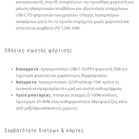
κατασκευαστές στην ΕΕ αποφεύγουν την προσθήκη φορτιστή για
μείωση ηλεκτρονικών αποβλήτων και αξιοποίηση υπαρχόντων
USB‑C PD φορτιστών των χρηστών. Οδηγίες λιανεμπόρων
αναφέρουν ρητά ότι το προϊόν παρέχεται χωρίς φορτιστή και
απαιτείται συμβατός PD 7,5W–30W.
Οδηγίες σωστής φόρτισης
Ενσύρματα:
Χρησιμοποίησε USB‑C PD/PPS φορτιστή 30W για
ταχύτερη φόρτιση και χαμηλότερες θερμοκρασίες.
Ασύρματα:
Χρησιμοποίησε Qi2/Pixelsnap 15W, κράτα τη
συσκευή κεντραρισμένη στο pad για σωστή ευθυγράμμιση.
Υγεία μπαταρίας:
Απόφυγε συνεχείς 0–100% κύκλους,
προτίμησε 20–80% στην καθημερινότητα. Μην φορτίζεις κάτω
από μαξιλάρια/κλειστούς χώρους.
Συμβατότητα δικτύων & κάρτες