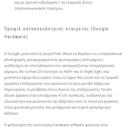
και με σχετική ταξινόμηση C σε εταιρικές λίστες
τηλεπικοινωνιακού παρόχου.
Προφίλ κατασκευάστριας εταιρείας (Google
Hardware)
Η Google, μέσα από τη σειρά Pixel, έθεσε τα θεμέλια του computational
photography, μεταμορφώνοντας φωτογραφίες από μικρούς
αισθητήρες σε αποτελέσματα που ανταγωνίζονται επαγγελματικές
κάμερες. Με τα Pixel 2/3 σύστησε το HDR+ και το Night Sight, ενώ
μετέπειτα έφερε λειτουργίες όπως το Super Res Zoom και τα “μαγικά”
εργαλεία επεξεργασίας που μειώνουν τα όρια μεταξύ λήψης και
δημιουργίας. Η μετάβαση στους δικούς της επεξεργαστές Tensor
έδωσε έμφαση στην επιτάχυνση AI επί συσκευής, αυξάνοντας την
ιδιωτικότητα και μειώνοντας την εξάρτηση από το cloud για εργασίες
όπως φωνητικά μοντέλα, live μετάφραση και ευφυή φιλτράρισμα
κλήσεων.
Η φιλοσοφία της ενοποίησης hardware‑software φαίνεται στην