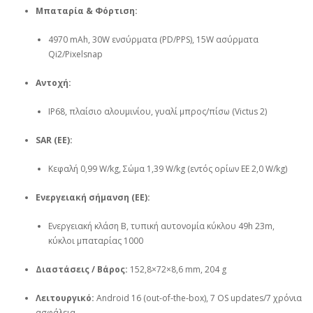
Μπαταρία & Φόρτιση:
4970 mAh, 30W ενσύρματα (PD/PPS), 15W ασύρματα
Qi2/Pixelsnap
Αντοχή:
IP68, πλαίσιο αλουμινίου, γυαλί μπρος/πίσω (Victus 2)
SAR (ΕΕ):
Κεφαλή 0,99 W/kg, Σώμα 1,39 W/kg (εντός ορίων ΕΕ 2,0 W/kg)
Ενεργειακή σήμανση (ΕΕ):
Ενεργειακή κλάση B, τυπική αυτονομία κύκλου 49h 23m,
κύκλοι μπαταρίας 1000
Διαστάσεις / Βάρος:
152,8×72×8,6 mm, 204 g
Λειτουργικό:
Android 16 (out‑of‑the‑box), 7 OS updates/7 χρόνια
ασφάλεια