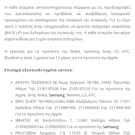
Η κάθε εταιρεία serviceυποχρεούται σύμφωνα με τις προδιαγραφές
του κατασκευαστή να προβαίνει σε αναβάθμιση λογισμικού
προκειμένου να ολοκληρώσει την επισκευή της συσκευής. Για το λόγο
αυτό ο πελάτης είναι υποχρεωμένος να κρατάει αντίγραφο ασφαλείας
(BACK UP) των δεδομένων της συσκευής του. Η κάθε εταιρεία δεν φέρει
καμία ευθύνη για τυχόν απώλεια δεδομένων.
Η εγγύηση για τα προϊόντα της Nokia, Samsung, Sony, LG, HTC,
Blackberry είναι 2 χρόνια και 12 μήνες για τα προϊόντα της Apple.
Επίσημα εξουσιοδοτημένα service:
ARVATO TELESERVICE ΑΕ Λεωφ. Κηφισού 38-38Α, 10442 Περιστέρι
Αθήνα Τηλ. 2105197500 Fax: 2105197529 Για τα προϊόντα της
Apple, Sony, Nokia,
Samsung
, Siemens, LG, HTC
INFO QUEST TECHNOLOGIES ΑΕΒΕ Αλεξάνδρου Πάντου 25, 17671
Καλλιθέα Αθήνα Τηλ. 2119991000, 2119994000 Fax: 2119991499
Για τα προϊόντα της Apple
SMARTEC ΑΕ Φειδιππίδου 7, 12461 Χαϊδάρι Αθήνα Τηλ.
2105820000 Fax: 2105820030 Για τα προϊόντα της
Samsung
PROCORDIA Κριμαίας 7-9, 11526 Ν. Ψυχικό Αθήνα Τηλ.