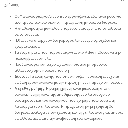
χρέωσης.
Οι Φωτογραφίες και Video που εμφανίζονται εδώ είναι μόνο για
αντιπροσωπευτικό σκοπό, η πραγματική μπορεί να διαφέρει.
Η διαθεσιμότητα μοντέλου μπορεί να διαφέρει από τοποθεσία
σε τοποθεσία.
Πιθανόν να υπάρχουν διαφορές σε λεπτομέρειες, σχέδια και
χρωματισμούς.
Τα εξαρτήματα που παρουσιάζονται στο Video πιθανόν να μην
περιλαμβάνονται όλα.
Προδιαγραφές και τεχνικά χαρακτηριστικά μπορούν να
αλλάξουν χωρίς προειδοποίηση.
Δίκτυο:
Τα εύρη ζώνης που υποστηρίζει η συσκευή ενδέχεται
να διαφέρουν ανάλογα με την περιοχή ή τον πάροχο υπηρεσιών.
Μέγεθος μνήμης
: Η μνήμη χρήστη είναι μικρότερη από τη
συνολική μνήμη λόγω της αποθήκευσης του λειτουργικού
συστήματος και του λογισμικού που χρησιμοποιείται για τη
λειτουργία του τηλεφώνου. Η πραγματική μνήμη χρήστη θα
διαφέρει ανάλογα με τον χειριστή κινητής τηλεφωνίας και μπορεί
να αλλάξει μετά από την αναβάθμιση του λογισμικού.