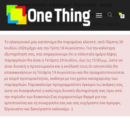
στο
Αρχική σελίδα
/
Κατάστημα
/
Τεχνολογία
/
Κινητή
περιεχόμενο
Τηλεφωνία
/
Κινητά Τηλέφωνα
/
Google Smartphones
/ Google
Εναλλαγή
0
πλοήγησης
Pixel 10 5G 256GB (12GB Ram) Single-Sim +eSim Indigo EU
Το ηλεκτρονικό μας κατάστημα θα παραμείνει κλειστό, από Πέμπτη 30
Ιουλίου 2026 μέχρι και την Τρίτη 18 Αυγούστου. Για την καλύτερη
εξυπηρέτησή σας, σας ενημερώνουμε ότι η τελευταία ημέρα λήψης
παραγγελιών θα είναι η Τετάρτη 29 Ιουλίου, έως τις 15:00 μ.μ., ώστε να
είναι δυνατή η προετοιμασία και η εκτέλεσή τους.Οι αποστολές θα
επανεκκινήσουν τη Τετάρτη 19 Αυγούστου και θα πραγματοποιούνται
με σειρά προτεραιότητας, ανάλογα με τον χρόνο καταχώρισης των
παραγγελιών. Παρακαλούμε προγραμματίστε έγκαιρα τις ανάγκες σας,
ώστε να διασφαλιστεί η καλύτερη δυνατή εξυπηρέτησή σας πριν από
την περίοδο των διακοπών.Σας ευχαριστούμε θερμά για την
εμπιστοσύνη και τη συνεργασία σας και σας ευχόμαστε ένα όμορφο,
ξέγνοιαστο και ξεκούραστο καλοκαίρι. :)