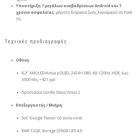
Υποστήριξη 7 μεγάλων αναβαθμίσεων Android και 7
χρόνια ασφαλείας:
μέγιστη διάρκεια ζωής λογισμικού σε Pixel
10.
Τεχνικές προδιαγραφές
Οθόνη:
6,3″ AMOLED/Actua pOLED, 2424×1080, 60–120Hz, HDR, έως
3000 nits, ~421 ppi
Προστασία Gorilla Glass Victus 2
Επεξεργαστής / Μνήμη:
SoC Google Tensor G5 (octa‑core)
RAM 12GB, Storage 256GB UFS 4.0