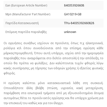
Εan (European Article Number)
840353926608
Mpn (Manufacturer Part Number)
GA10219-GB
Παρτίδα Κατασκευαστή
TlYu-84035392660828
Επόμενη παρτίδα παραλαβής
unknown
Οι εγγυήσεις συνήθως ισχύουν σε προϊόντα, όπως π.χ ηλεκτρονικά,
ρολόγια κτλ όπου συνοδεύονται από την επίσημη εγγύηση κάθε
μάρκας/προμηθευτή. Όπου αυτή υπάρχει, ισχύει από την ημερομηνία
παραλαβής που αναγράφεται στο δελτίο αποστολή ή την απόδειξη, το
οποίο θα πρέπει να φυλάξεις. Δεν καλύπτονται τυχόν φθορές λόγω
κακής συντήρησης, μη τήρησης των οδηγιών χρήσης ή εξαιτίας φυσικής
φθοράς.
Η εγγύηση καλύπτει μόνο κατασκευαστικά λάθη στη συσκευή.
Οποιαδήποτε άλλη βλάβη (πτώση, υγρασία, κακή μεταχείριση,
παρέμβαση στα εσωτερικά τμήματα από μη εξουσιοδοτημένα άτομα)
αυτομάτως θέτει το προϊόν εκτός εγγύησης και θα υπάρχει χρέωση για
την επισκευή του καθώς και για τον έλεγχο.