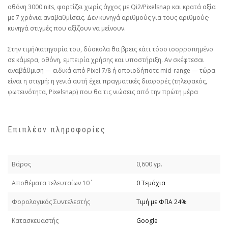
οθόνη 3000 nits, φορτίζει χωρίς άγχος με Qi2/Pixelsnap και κρατά αξία
με 7 χρόνια αναβαθμίσεις. Δεν κυνηγά αριθμούς για τους αριθμούς·
κυνηγά στιγμές που αξίζουν να μείνουν.
Στην τιμή/κατηγορία του, δύσκολα θα βρεις κάτι τόσο ισορροπημένο
σε κάμερα, οθόνη, εμπειρία χρήσης και υποστήριξη. Αν σκέφτεσαι
αναβάθμιση — ειδικά από Pixel 7/8 ή οποιοδήποτε mid‑range — τώρα
είναι η στιγμή: η γενιά αυτή έχει πραγματικές διαφορές (τηλεφακός,
φωτεινότητα, Pixelsnap) που θα τις νιώσεις από την πρώτη μέρα
Επιπλέον πληροφορίες
Βάρος
0,600 γρ.
Απoθέματα τελευταίων 10΄
0 Τεμάχια
Φορολογικός Συντελεστής
Τιμή με ΦΠΑ 24%
Κατασκευαστής
Google