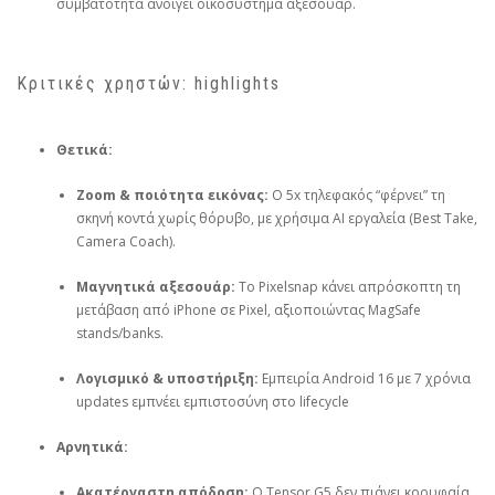
συμβατότητα ανοίγει οικοσύστημα αξεσουάρ.
Κριτικές χρηστών: highlights
Θετικά:
Zoom & ποιότητα εικόνας:
Ο 5x τηλεφακός “φέρνει” τη
σκηνή κοντά χωρίς θόρυβο, με χρήσιμα AI εργαλεία (Best Take,
Camera Coach).
Μαγνητικά αξεσουάρ:
Το Pixelsnap κάνει απρόσκοπτη τη
μετάβαση από iPhone σε Pixel, αξιοποιώντας MagSafe
stands/banks.
Λογισμικό & υποστήριξη:
Εμπειρία Android 16 με 7 χρόνια
updates εμπνέει εμπιστοσύνη στο lifecycle
Αρνητικά:
Ακατέργαστη απόδοση:
Ο Tensor G5 δεν πιάνει κορυφαία