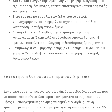
Διαδικασία εγγύησης:
Άμεση δήλωση βλάβης, διάγνωση από
εξουσιοδοτημένο κέντρο, έπειτα επισκευή/αντικατάσταση εντός
εύλογου χρόνου.
Επιστροφές καταναλωτών (εξ αποστάσεως):
Υπαναχώρηση εντός 14 ημερών σε αχρησιμοποίητη/άθικτη
κατάσταση με πλήρη παρελκόμενα.
Επαγγελματίες:
Συνήθως ισχύει εμπορική εγγύηση
κατασκευαστή (2 έτη) αλλά όχι δικαίωμα υπαναχώρησης 14
ημερών. Προτείνεται τιμολόγηση με ξεκάθαρους όρους service.
Βαθμολογία νόμιμης εγγύησης (εκτίμηση):
9/10 για Pixel 10
χάρη σε 2ετή κάλυψη κατασκευαστή και ισχυρή υποστήριξη
λογισμικού 7 ετών.
Συχνότητα ελαττωμάτων πρώτων 2 μηνών
Δεν υπάρχουν επίσημα, ενοποιημένα δημόσια δεδομένα αστοχίας που
να ποσοτικοποιούν τα ελαττώματα ανά μοντέλο στους πρώτους 2
μήνες. Οι επαγγελματικές δοκιμές επισημαίνουν κυρίως θετική
εμπειρία, με παρατηρήσεις για μέτρια σχετική επίδοση του Tensor G5