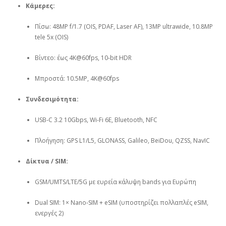
Κάμερες:
Πίσω: 48MP f/1.7 (OIS, PDAF, Laser AF), 13MP ultrawide, 10.8MP
tele 5x (OIS)
Βίντεο: έως 4K@60fps, 10‑bit HDR
Μπροστά: 10.5MP, 4K@60fps
Συνδεσιμότητα:
USB‑C 3.2 10Gbps, Wi‑Fi 6E, Bluetooth, NFC
Πλοήγηση: GPS L1/L5, GLONASS, Galileo, BeiDou, QZSS, NavIC
Δίκτυα / SIM:
GSM/UMTS/LTE/5G με ευρεία κάλυψη bands για Ευρώπη
Dual SIM: 1× Nano‑SIM + eSIM (υποστηρίζει πολλαπλές eSIM,
ενεργές 2)