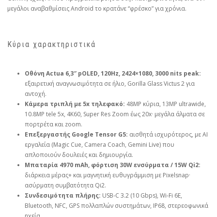
μεγάλοι αναβαθμίσεις Android το κρατάνε “φρέσκο” για χρόνια.
Κύρια χαρακτηριστικά
Οθόνη Actua 6,3″ pOLED, 120Hz, 2424×1080, 3000 nits peak:
εξαιρετική αναγνωσιμότητα σε ήλιο, Gorilla Glass Victus 2 για
αντοχή.
Κάμερα τριπλή με 5x τηλεφακό:
48MP κύρια, 13MP ultrawide,
10.8MP tele 5x, 4K60, Super Res Zoom έως 20x· μεγάλα άλματα σε
πορτρέτα και zoom.
Επεξεργαστής Google Tensor G5:
αισθητά ισχυρότερος, με AI
εργαλεία (Magic Cue, Camera Coach, Gemini Live) που
απλοποιούν δουλειές και δημιουργία.
Μπαταρία 4970 mAh, φόρτιση 30W ενσύρματα / 15W Qi2:
διάρκεια μέρας+ και μαγνητική ευθυγράμμιση με Pixelsnap·
ασύρματη συμβατότητα Qi2.
Συνδεσιμότητα πλήρης:
USB‑C 3.2 (10 Gbps), Wi‑Fi 6E,
Bluetooth, NFC, GPS πολλαπλών συστημάτων, IP68, στερεοφωνικά
ηχεία.