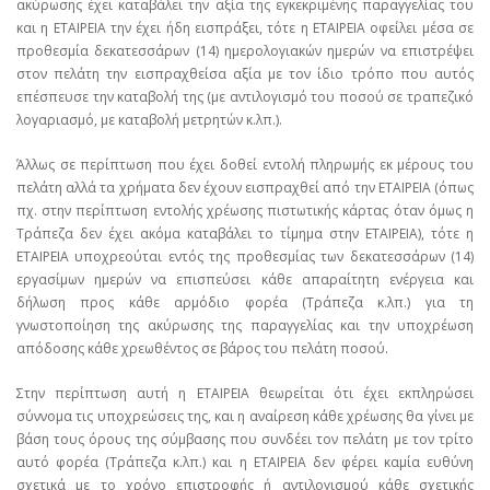
ακύρωσης έχει καταβάλει την αξία της εγκεκριμένης παραγγελίας του
και η ΕΤΑΙΡΕΙΑ την έχει ήδη εισπράξει, τότε η ΕΤΑΙΡΕΙΑ οφείλει μέσα σε
προθεσμία δεκατεσσάρων (14) ημερολογιακών ημερών να επιστρέψει
στον πελάτη την εισπραχθείσα αξία με τον ίδιο τρόπο που αυτός
επέσπευσε την καταβολή της (με αντιλογισμό του ποσού σε τραπεζικό
λογαριασμό, με καταβολή μετρητών κ.λπ.).
Άλλως σε περίπτωση που έχει δοθεί εντολή πληρωμής εκ μέρους του
πελάτη αλλά τα χρήματα δεν έχουν εισπραχθεί από την ΕΤΑΙΡΕΙΑ (όπως
πχ. στην περίπτωση εντολής χρέωσης πιστωτικής κάρτας όταν όμως η
Τράπεζα δεν έχει ακόμα καταβάλει το τίμημα στην ΕΤΑΙΡΕΙΑ), τότε η
ΕΤΑΙΡΕΙΑ υποχρεούται εντός της προθεσμίας των δεκατεσσάρων (14)
εργασίμων ημερών να επισπεύσει κάθε απαραίτητη ενέργεια και
δήλωση προς κάθε αρμόδιο φορέα (Τράπεζα κ.λπ.) για τη
γνωστοποίηση της ακύρωσης της παραγγελίας και την υποχρέωση
απόδοσης κάθε χρεωθέντος σε βάρος του πελάτη ποσού.
Στην περίπτωση αυτή η ΕΤΑΙΡΕΙΑ θεωρείται ότι έχει εκπληρώσει
σύννομα τις υποχρεώσεις της, και η αναίρεση κάθε χρέωσης θα γίνει με
βάση τους όρους της σύμβασης που συνδέει τον πελάτη με τον τρίτο
αυτό φορέα (Τράπεζα κ.λπ.) και η ΕΤΑΙΡΕΙΑ δεν φέρει καμία ευθύνη
σχετικά με το χρόνο επιστροφής ή αντιλογισμού κάθε σχετικής