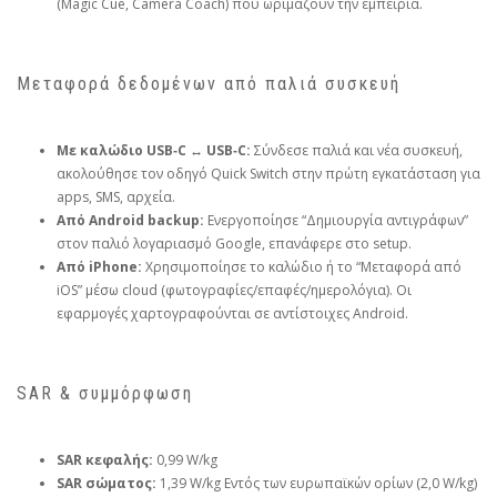
(Magic Cue, Camera Coach) που ωριμάζουν την εμπειρία.
Μεταφορά δεδομένων από παλιά συσκευή
Με καλώδιο USB‑C ↔ USB‑C:
Σύνδεσε παλιά και νέα συσκευή,
ακολούθησε τον οδηγό Quick Switch στην πρώτη εγκατάσταση για
apps, SMS, αρχεία.
Από Android backup:
Ενεργοποίησε “Δημιουργία αντιγράφων”
στον παλιό λογαριασμό Google, επανάφερε στο setup.
Από iPhone:
Χρησιμοποίησε το καλώδιο ή το “Μεταφορά από
iOS” μέσω cloud (φωτογραφίες/επαφές/ημερολόγια). Οι
εφαρμογές χαρτογραφούνται σε αντίστοιχες Android.
SAR & συμμόρφωση
SAR κεφαλής:
0,99 W/kg
SAR σώματος:
1,39 W/kg Εντός των ευρωπαϊκών ορίων (2,0 W/kg)