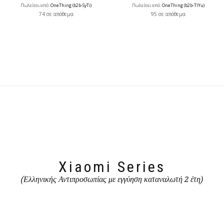
Πωλείται από:
OneThing (b2b-SyTi)
Πωλείται από:
OneThing (b2b-TlYu)
74 σε απόθεμα
95 σε απόθεμα
Xiaomi Series
(Ελληνικής Αντιπροσωπίας με εγγύηση καταναλωτή 2 έτη)