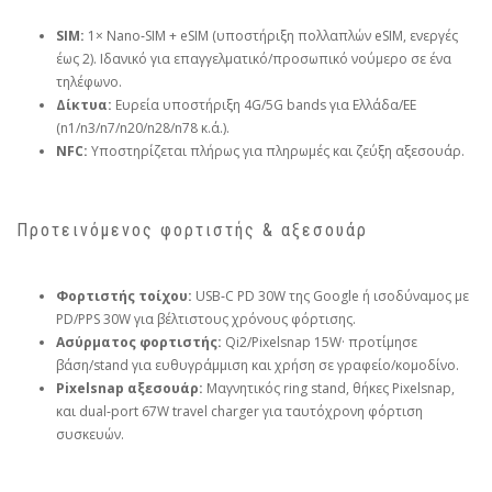
SIM:
1× Nano‑SIM + eSIM (υποστήριξη πολλαπλών eSIM, ενεργές
έως 2). Ιδανικό για επαγγελματικό/προσωπικό νούμερο σε ένα
τηλέφωνο.
Δίκτυα:
Ευρεία υποστήριξη 4G/5G bands για Ελλάδα/ΕΕ
(n1/n3/n7/n20/n28/n78 κ.ά.).
NFC:
Υποστηρίζεται πλήρως για πληρωμές και ζεύξη αξεσουάρ.
Προτεινόμενος φορτιστής & αξεσουάρ
Φορτιστής τοίχου:
USB‑C PD 30W της Google ή ισοδύναμος με
PD/PPS 30W για βέλτιστους χρόνους φόρτισης.
Ασύρματος φορτιστής:
Qi2/Pixelsnap 15W· προτίμησε
βάση/stand για ευθυγράμμιση και χρήση σε γραφείο/κομοδίνο.
Pixelsnap αξεσουάρ:
Μαγνητικός ring stand, θήκες Pixelsnap,
και dual‑port 67W travel charger για ταυτόχρονη φόρτιση
συσκευών.