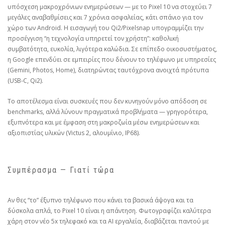
υπόσχεση μακροχρόνιων ενημερώσεων — με το Pixel 10 να στοχεύει 7
μεγάλες αναβαθμίσεις και 7 χρόνια ασφαλείας, κάτι σπάνιο για τον
χώρο των Android. Η εισαγωγή του Qi2/Pixelsnap υπογραμμίζει την
προσέγγιση “η τεχνολογία υπηρετεί τον χρήστη”: καθολική
συμβατότητα, ευκολία, λιγότερα καλώδια. Σε επίπεδο οικοσυστήματος,
η Google επενδύει σε εμπειρίες που δένουν το τηλέφωνο με υπηρεσίες
(Gemini, Photos, Home), διατηρώντας ταυτόχρονα ανοιχτά πρότυπα
(USB‑C, Qi2).
Το αποτέλεσμα είναι συσκευές που δεν κυνηγούν μόνο απόδοση σε
benchmarks, αλλά λύνουν πραγματικά προβλήματα — γρηγορότερα,
εξυπνότερα και με έμφαση στη μακροζωία μέσω ενημερώσεων και
αξιοπιστίας υλικών (Victus 2, αλουμίνιο, IP68).
Συμπέρασμα — Γιατί τώρα
Αν θες “το” έξυπνο τηλέφωνο που κάνει τα βασικά άψογα και τα
δύσκολα απλά, το Pixel 10 είναι η απάντηση. Φωτογραφίζει καλύτερα
χάρη στον νέο 5x τηλεφακό και τα AI εργαλεία, διαβάζεται παντού με