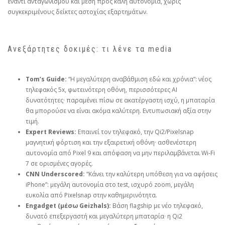
έναντι ανταγωνισμού και μέση προς καλή αυτονομία, χωρίς
συγκεκριμένους δείκτες αστοχίας εξαρτημάτων.
Ανεξάρτητες δοκιμές: τι λένε τα media
Tom’s Guide:
“Η μεγαλύτερη αναβάθμιση εδώ και χρόνια”: νέος
τηλεφακός 5x, φωτεινότερη οθόνη, περισσότερες AI
δυνατότητες· παραμένει πίσω σε ακατέργαστη ισχύ, η μπαταρία
θα μπορούσε να είναι ακόμα καλύτερη. Εντυπωσιακή αξία στην
τιμή.
Expert Reviews:
Επαινεί τον τηλεφακό, την Qi2/Pixelsnap
μαγνητική φόρτιση και την εξαιρετική οθόνη· ασθενέστερη
αυτονομία από Pixel 9 και απόφαση να μην περιλαμβάνεται Wi‑Fi
7 σε ορισμένες αγορές.
CNN Underscored:
“Κάνει την καλύτερη υπόθεση για να αφήσεις
iPhone”: μεγάλη αυτονομία στο test, ισχυρό zoom, μεγάλη
ευκολία από Pixelsnap στην καθημερινότητα.
Engadget (μέσω Geizhals):
Βάση flagship με νέο τηλεφακό,
δυνατό επεξεργαστή και μεγαλύτερη μπαταρία· η Qi2