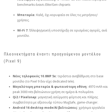
benchmarks έναντι Elite/Gen chipsets
Μπαταρία:
Καλή, όχι κορυφαία σε όλες τις μετρήσεις/
χρήσεις.
Wi‑Fi 7:
Έλλειψη/μεικτή υποστήριξη σε ορισμένες αγορές, ανά
μοντέλο.
Πλεονεκτήματα έναντι προηγούμενου μοντέλου
(Pixel 9)
Νέος τηλεφακός 10.8MP 5x:
τεράστια αναβάθμιση στο base
μοντέλο (το Pixel 9 δεν είχε dedicated tele).
Μεγαλύτερη μπαταρία & φωτεινότερη οθόνη:
4970 mAh και
peak 3000 nits βελτιώνουν χρήση σε ημέρα & πολυμέσα.
Qi2 / Pixelsnap:
μαγνητική ασύρματη φόρτιση και πλήρης
συμβατότητα με αξεσουάρ τύπου MagSafe, game‑changer.
Android 16 desktop mode/AI βελτιώσεις:
χρήσιμα εργαλεία