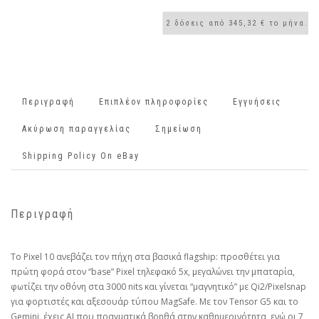
Περιγραφή
Επιπλέον πληροφορίες
Εγγυήσεις
Ακύρωση παραγγελίας
Σημείωση
Shipping Policy On eBay
Περιγραφή
Το Pixel 10 ανεβάζει τον πήχη στα βασικά flagship: προσθέτει για
πρώτη φορά στον “base” Pixel τηλεφακό 5x, μεγαλώνει την μπαταρία,
φωτίζει την οθόνη στα 3000 nits και γίνεται “μαγνητικό” με Qi2/Pixelsnap
για φορτιστές και αξεσουάρ τύπου MagSafe. Με τον Tensor G5 και το
Gemini, έχεις AI που πραγματικά βοηθά στην καθημερινότητα, ενώ οι 7