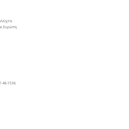
/νύχτα.
και Ευρώπη.
T‑48‑1536.