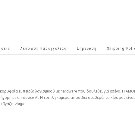
ήσεις
Ακύρωση παραγγελίας
Σημείωση
Shipping Pol
ει κορυφαία εμπειρία λογισμικού με hardware που δουλεύει για εσένα. Η AM
ρήγορη με on‑device AI. Η τριπλή κάμερα αποδίδει σταθερά, το κέλυφος είναι 
 βγάζει νόημα.