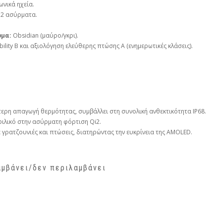
ωνικά ηχεία.
i2 ασύρματα.
μα:
Obsidian (μαύρο/γκρι).
bility B και αξιολόγηση ελεύθερης πτώσης A (ενημερωτικές κλάσεις).
τερη απαγωγή θερμότητας, συμβάλλει στη συνολική ανθεκτικότητα IP68.
φιλικό στην ασύρματη φόρτιση Qi2.
σε γρατζουνιές και πτώσεις, διατηρώντας την ευκρίνεια της AMOLED.
αμβάνει/δεν περιλαμβάνει