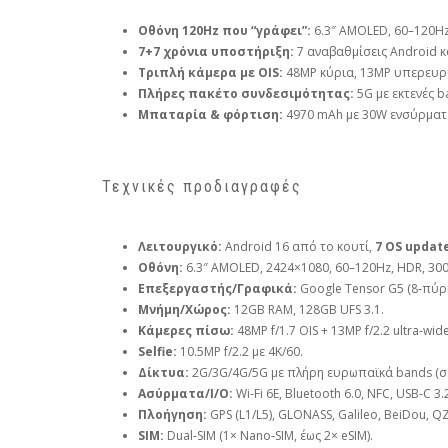
Οθόνη 120Hz που “γράφει”:
6.3″ AMOLED, 60–120Hz, 
7+7 χρόνια υποστήριξη:
7 αναβαθμίσεις Android κ
Τριπλή κάμερα με OIS:
48MP κύρια, 13MP υπερευρυ
Πλήρες πακέτο συνδεσιμότητας:
5G με εκτενές ba
Μπαταρία & φόρτιση:
4970 mAh με 30W ενσύρματα
Τεχνικές προδιαγραφές
Λειτουργικό:
Android 16 από το κουτί,
7 OS updat
Οθόνη:
6.3″ AMOLED, 2424×1080, 60–120Hz, HDR, 3000 n
Επεξεργαστής/Γραφικά:
Google Tensor G5 (8‑πύρη
Μνήμη/Χώρος:
12GB RAM, 128GB UFS 3.1.
Κάμερες πίσω:
48MP f/1.7 OIS + 13MP f/2.2 ultra‑wide
Selfie:
10.5MP f/2.2 με 4K/60.
Δίκτυα:
2G/3G/4G/5G με πλήρη ευρωπαϊκά bands (συ
Ασύρματα/I/O:
Wi‑Fi 6E, Bluetooth 6.0, NFC, USB‑C 3.
Πλοήγηση:
GPS (L1/L5), GLONASS, Galileo, BeiDou, QZ
SIM:
Dual‑SIM (1× Nano‑SIM, έως 2× eSIM).