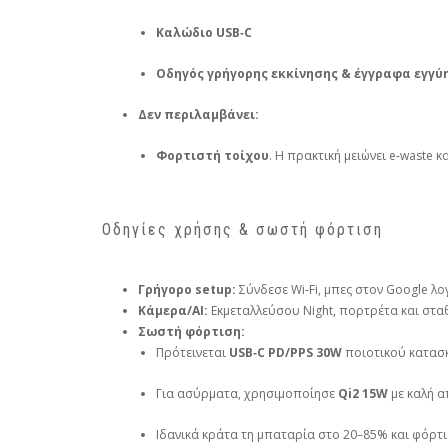
Καλώδιο USB‑C
Οδηγός γρήγορης εκκίνησης & έγγραφα εγγύ
Δεν περιλαμβάνει:
Φορτιστή τοίχου
. Η πρακτική μειώνει e‑waste 
Οδηγίες χρήσης & σωστή φόρτιση
Γρήγορο setup:
Σύνδεσε Wi‑Fi, μπες στον Google λο
Κάμερα/AI:
Εκμεταλλεύσου Night, πορτρέτα και σταθ
Σωστή φόρτιση:
Πρότεινεται
USB‑C PD/PPS 30W
ποιοτικού κατασ
Για ασύρματα, χρησιμοποίησε
Qi2 15W
με καλή α
Ιδανικά κράτα τη μπαταρία στο 20–85% και φόρτι