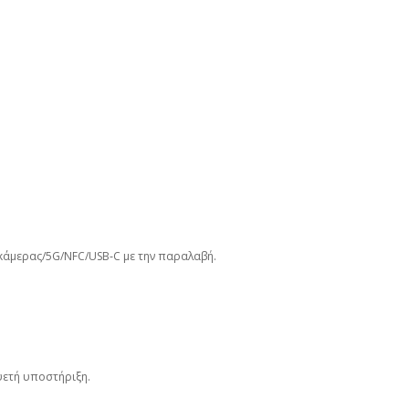
κάμερας/5G/NFC/USB‑C με την παραλαβή.
υετή υποστήριξη.