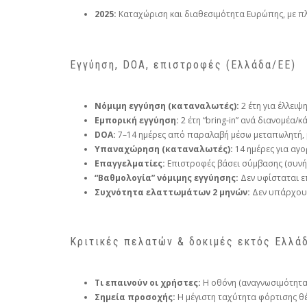
2025:
Καταχώριση και διαθεσιμότητα Ευρώπης, με πλήρ
Εγγύηση, DOA, επιστροφές (Ελλάδα/ΕΕ)
Νόμιμη εγγύηση (καταναλωτές):
2 έτη για έλλειψ
Εμπορική εγγύηση:
2 έτη “bring‑in” ανά διανομέα/κ
DOA:
7–14 ημέρες από παραλαβή μέσω μεταπωλητή, 
Υπαναχώρηση (καταναλωτές):
14 ημέρες για αγ
Επαγγελματίες:
Επιστροφές βάσει σύμβασης (συνή
“Βαθμολογία” νόμιμης εγγύησης:
Δεν υφίσταται επ
Συχνότητα ελαττωμάτων 2 μηνών:
Δεν υπάρχουν
Κριτικές πελατών & δοκιμές εκτός Ελλά
Τι επαινούν οι χρήστες:
Η οθόνη (αναγνωσιμότητα/
Σημεία προσοχής:
Η μέγιστη ταχύτητα φόρτισης θέ