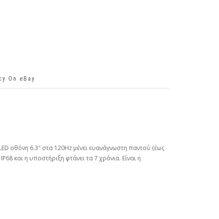
icy On eBay
OLED οθόνη 6.3″ στα 120Hz μένει ευανάγνωστη παντού (έως
IP68 και η υποστήριξη φτάνει τα 7 χρόνια. Είναι η