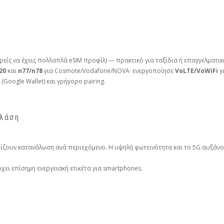
ρείς να έχεις πολλαπλά eSIM προφίλ) — πρακτικό για ταξίδια ή επαγγελματ
20
και
n77/n78
για Cosmote/Vodafone/NOVA· ενεργοποίησε
VoLTE/VoWiFi
γ
oogle Wallet) και γρήγορο pairing.
κλάση
μίζουν κατανάλωση ανά περιεχόμενο. Η υψηλή φωτεινότητα και το 5G αυξάνο
ρχει επίσημη ενεργειακή ετικέτα για smartphones.