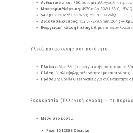
Ανθεκτικότητα:
IP68, σασί μέταλλο/γυαλί, στερεοφ
Μπαταρία/Φόρτιση:
4970 mAh, 30W USB‑C, 15W Q
SAR (ΕΕ):
Κεφαλή 0.99 W/kg, σώμα 1.39 W/kg.
Διαστάσεις/Βάρος:
152.8×72×8.6 mm, 204 g —
Χρώ
Ενεργειακή κλάση (listing):
B, με επιπλέον Repaira
Υλικά κατασκευής και ποιότητα
Πλαίσιο:
Μέταλλο (frame) για στιβαρότητα και καλύ
Πλάτη:
Γυαλί υψηλής σκληρότητας με επιστρώσεις, 
Πρόσοψη:
Gorilla Glass Victus 2 για ανθεκτικότητα 
Συσκευασία (Ελληνική αγορά) — τι περιλ
Μέσα στο κουτί:
Pixel 10 128GB Obsidian