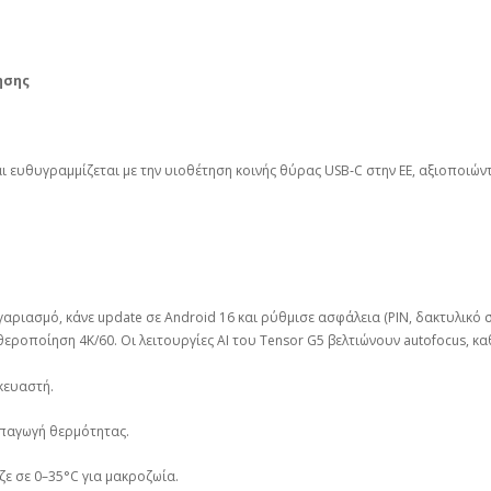
ησης
και ευθυγραμμίζεται με την υιοθέτηση κοινής θύρας USB‑C στην ΕΕ, αξιοποιώ
γαριασμό, κάνε update σε Android 16 και ρύθμισε ασφάλεια (PIN, δακτυλικό σ
εροποίηση 4K/60. Οι λειτουργίες AI του Tensor G5 βελτιώνουν autofocus, κ
κευαστή.
παγωγή θερμότητας.
ζε σε 0–35°C για μακροζωία.