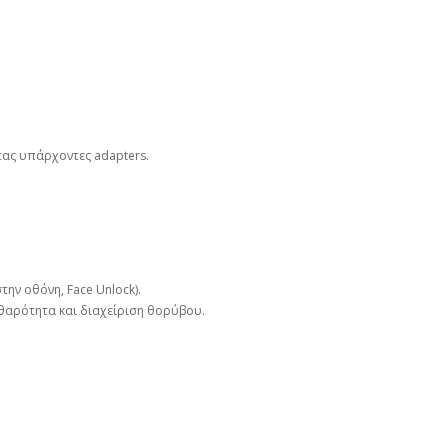
ντας υπάρχοντες adapters.
την οθόνη, Face Unlock).
αθαρότητα και διαχείριση θορύβου.