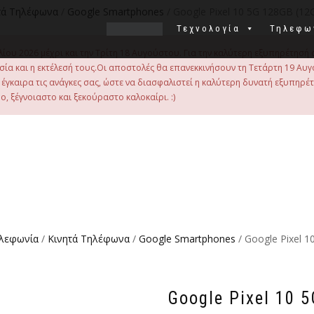
τά Τηλέφωνα
/
Google Smartphones
/ Google Pixel 10 5G 128GB (12
Τεχνολογία
Τηλεφω
λίου 2026 μέχρι και την Τρίτη 18 Αυγούστου. Για την καλύτερη εξυπηρέτησή 
οιμασία και η εκτέλεσή τους.Οι αποστολές θα επανεκκινήσουν τη Τετάρτη 19
γκαιρα τις ανάγκες σας, ώστε να διασφαλιστεί η καλύτερη δυνατή εξυπηρέ
, ξέγνοιαστο και ξεκούραστο καλοκαίρι. :)
ηλεφωνία
/
Κινητά Τηλέφωνα
/
Google Smartphones
/ Google Pixel 
Google Pixel 10 