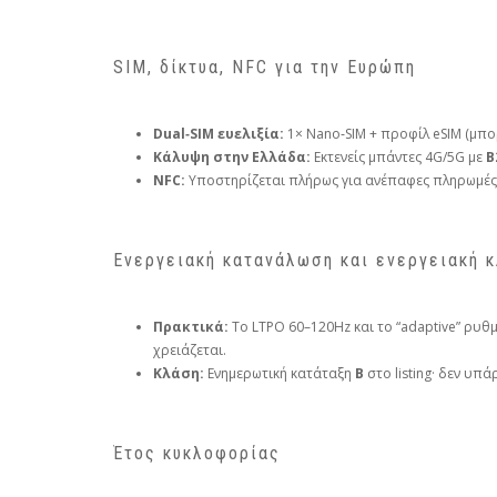
SIM, δίκτυα, NFC για την Ευρώπη
Dual‑SIM ευελιξία:
1× Nano‑SIM + προφίλ eSIM (μπο
Κάλυψη στην Ελλάδα:
Εκτενείς μπάντες 4G/5G με
B
NFC:
Υποστηρίζεται πλήρως για ανέπαφες πληρωμές (G
Ενεργειακή κατανάλωση και ενεργειακή 
Πρακτικά:
Το LTPO 60–120Hz και το “adaptive” ρυθ
χρειάζεται.
Κλάση:
Ενημερωτική κατάταξη
B
στο listing· δεν υπά
Έτος κυκλοφορίας