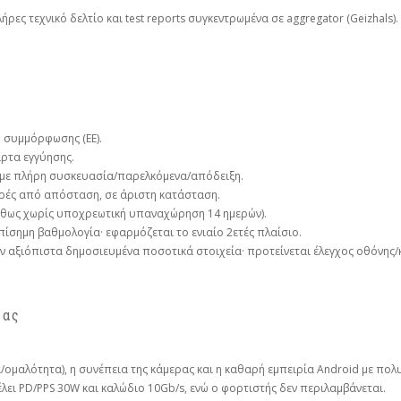
ες τεχνικό δελτίο και test reports συγκεντρωμένα σε aggregator (Geizhals).
η συμμόρφωσης (ΕΕ).
άρτα εγγύησης.
με πλήρη συσκευασία/παρελκόμενα/απόδειξη.
ορές από απόσταση, σε άριστη κατάσταση.
θως χωρίς υποχρεωτική υπαναχώρηση 14 ημερών).
ίσημη βαθμολογία· εφαρμόζεται το ενιαίο 2ετές πλαίσιο.
 αξιόπιστα δημοσιευμένα ποσοτικά στοιχεία· προτείνεται έλεγχος οθόνης/
δας
ομαλότητα), η συνέπεια της κάμερας και η καθαρή εμπειρία Android με πολ
λει PD/PPS 30W και καλώδιο 10Gb/s, ενώ ο φορτιστής δεν περιλαμβάνεται.