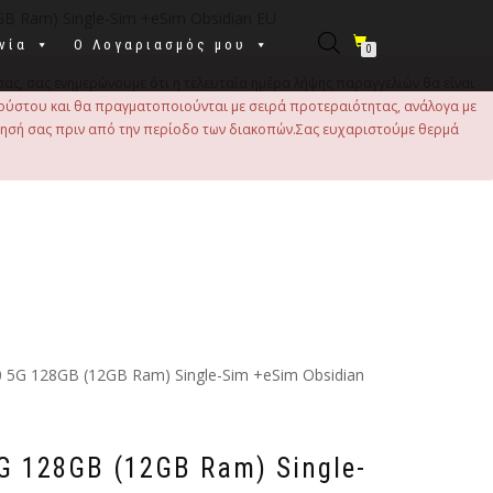
GB Ram) Single-Sim +eSim Obsidian EU
νία
Ο Λογαριασμός μου
0
σας, σας ενημερώνουμε ότι η τελευταία ημέρα λήψης παραγγελιών θα είναι
 Αυγούστου και θα πραγματοποιούνται με σειρά προτεραιότητας, ανάλογα με
τησή σας πριν από την περίοδο των διακοπών.Σας ευχαριστούμε θερμά
10 5G 128GB (12GB Ram) Single-Sim +eSim Obsidian
5G 128GB (12GB Ram) Single-