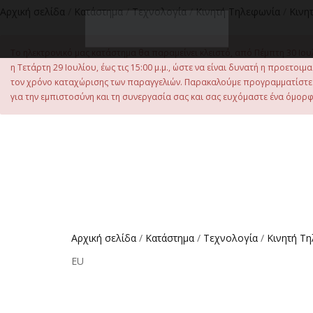
στο
Αρχική σελίδα
/
Κατάστημα
/
Τεχνολογία
/
Κινητή Τηλεφωνία
/
Κινη
περιεχόμενο
Το ηλεκτρονικό μας κατάστημα θα παραμείνει κλειστό, από Πέμπτη 30 Ιου
η Τετάρτη 29 Ιουλίου, έως τις 15:00 μ.μ., ώστε να είναι δυνατή η προετ
τον χρόνο καταχώρισης των παραγγελιών. Παρακαλούμε προγραμματίστε έ
για την εμπιστοσύνη και τη συνεργασία σας και σας ευχόμαστε ένα όμορφο
Αρχική σελίδα
/
Κατάστημα
/
Τεχνολογία
/
Κινητή Τ
EU