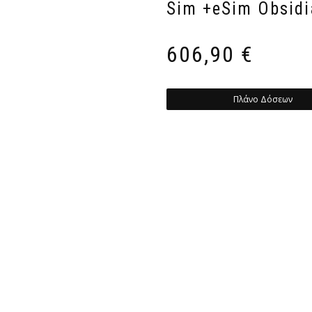
Sim +eSim Obsid
606,90
€
Πλάνο Δόσεων