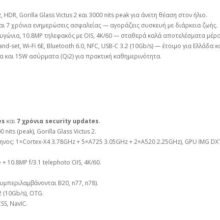
HDR, Gorilla Glass Victus 2 και 3000 nits peak για άνετη θέαση στον ήλιο.
αι 7 χρόνια ενημερώσεις ασφαλείας — αγοράζεις συσκευή με διάρκεια ζωής.
γώνια, 10.8MP τηλεφακός με OIS, 4K/60 — σταθερά καλά αποτελέσματα μέρα
nd‑set, Wi‑Fi 6E, Bluetooth 6.0, NFC, USB‑C 3.2 (10Gb/s) — έτοιμο για Ελλάδα 
 και 15W ασύρματα (Qi2) για πρακτική καθημερινότητα.
es
και
7 χρόνια security updates
.
its (peak), Gorilla Glass Victus 2.
νος: 1×Cortex‑X4 3.78GHz + 5×A725 3.05GHz + 2×A520 2.25GHz), GPU IMG DX
 + 10.8MP f/3.1 telephoto OIS, 4K/60.
μπεριλαμβάνονται B20, n77, n78).
2 (10Gb/s), OTG.
SS, NavIC.