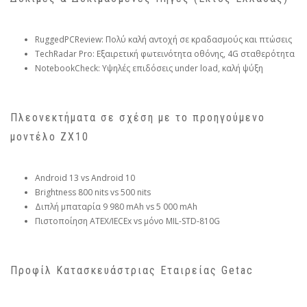
RuggedPCReview: Πολύ καλή αντοχή σε κραδασμούς και πτώσεις
TechRadar Pro: Εξαιρετική φωτεινότητα οθόνης, 4G σταθερότητα
NotebookCheck: Υψηλές επιδόσεις under load, καλή ψύξη
Πλεονεκτήματα σε σχέση με το προηγούμενο
μοντέλο ZX10
Android 13 vs Android 10
Brightness 800 nits vs 500 nits
Διπλή μπαταρία 9 980 mAh vs 5 000 mAh
Πιστοποίηση ATEX/IECEx vs μόνο MIL-STD-810G
Προφίλ Κατασκευάστριας Εταιρείας Getac