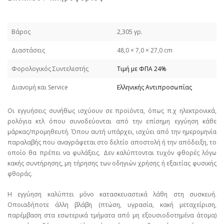
Βάρος
2,305 γρ.
Διαστάσεις
48,0 × 7,0 × 27,0 cm
Φορολογικός Συντελεστής
Τιμή με ΦΠΑ 24%
Διανομή και Service
Ελληνικής Αντιπροσωπίας
Οι εγγυήσεις συνήθως ισχύουν σε προϊόντα, όπως π.χ ηλεκτρονικά,
ρολόγια κτλ όπου συνοδεύονται από την επίσημη εγγύηση κάθε
μάρκας/προμηθευτή. Όπου αυτή υπάρχει, ισχύει από την ημερομηνία
παραλαβής που αναγράφεται στο δελτίο αποστολή ή την απόδειξη, το
οποίο θα πρέπει να φυλάξεις. Δεν καλύπτονται τυχόν φθορές λόγω
κακής συντήρησης, μη τήρησης των οδηγιών χρήσης ή εξαιτίας φυσικής
φθοράς.
Η εγγύηση καλύπτει μόνο κατασκευαστικά λάθη στη συσκευή.
Οποιαδήποτε άλλη βλάβη (πτώση, υγρασία, κακή μεταχείριση,
παρέμβαση στα εσωτερικά τμήματα από μη εξουσιοδοτημένα άτομα)