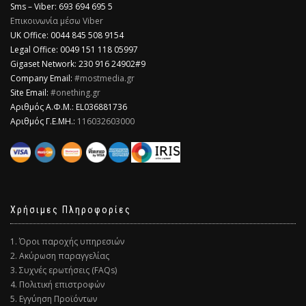
Sms – Viber: 693 694 695 5
Επικοινωνία μέσω Viber
​UK Office: 0044 845 508 9154
Legal Office: 0049 151 118 05997
Gigaset Network: 230 916 24902#9
Company Email:
#mostmedia.gr
Site Email:
#onething.gr
Αριθμός Α.Φ.Μ.: EL036881736
Αριθμός Γ.Ε.ΜΗ.:
116032603000
Χρήσιμες Πληροφορίες
1. Όροι παροχής υπηρεσιών
2. Ακύρωση παραγγελίας
3. Συχνές ερωτήσεις (FAQs)
4. Πολιτική επιστροφών
5. Εγγύηση Προϊόντων