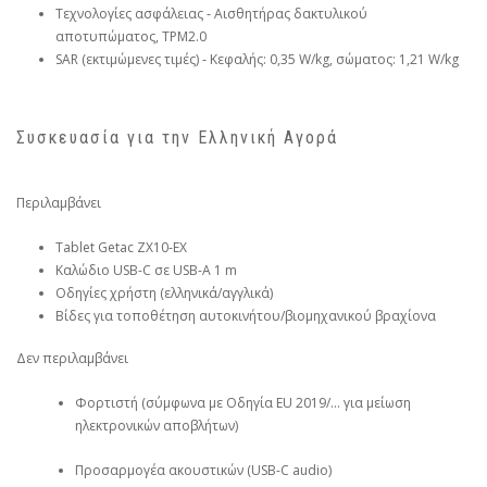
Τεχνολογίες ασφάλειας ‑ Αισθητήρας δακτυλικού
αποτυπώματος, TPM2.0
SAR (εκτιμώμενες τιμές) ‑ Κεφαλής: 0,35 W/kg, σώματος: 1,21 W/kg
Συσκευασία για την Ελληνική Αγορά
Περιλαμβάνει
Tablet Getac ZX10-EX
Καλώδιο USB-C σε USB-A 1 m
Οδηγίες χρήστη (ελληνικά/αγγλικά)
Βίδες για τοποθέτηση αυτοκινήτου/βιομηχανικού βραχίονα
Δεν περιλαμβάνει
Φορτιστή (σύμφωνα με Οδηγία EU 2019/… για μείωση
ηλεκτρονικών αποβλήτων)
Προσαρμογέα ακουστικών (USB-C audio)