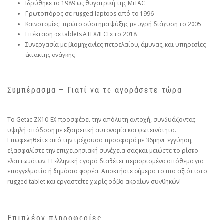
Ιδρύθηκε το 1989 ως θυγατρική της MiTAC
Πρωτοπόρος σε rugged laptops από το 1996
Καινοτομίες: πρώτο σύστημα ψύξης με υγρή διάχυση το 2005
Επέκταση σε tablets ATEX/IECEx το 2018
Συνεργασία με βιομηχανίες πετρελαίου, άμυνας, και υπηρεσίες
έκτακτης ανάγκης
Συμπέρασμα – Γιατί να το αγοράσετε τώρα
Το Getac ZX10-EX προσφέρει την απόλυτη αντοχή, συνδυάζοντας
υψηλή απόδοση με εξαιρετική αυτονομία και φωτεινότητα.
Επωφεληθείτε από την τρέχουσα προσφορά με 36μηνη εγγύηση,
εξασφαλίστε την επιχειρησιακή συνέχεια σας και μειώστε το ρίσκο
ελαττωμάτων. Η ελληνική αγορά διαθέτει περιορισμένο απόθεμα για
επαγγελματία ή δημόσιο φορέα. Αποκτήστε σήμερα το πιο αξιόπιστο
rugged tablet και εργαστείτε χωρίς φόβο ακραίων συνθηκών!
Επιπλέον πληροφορίες