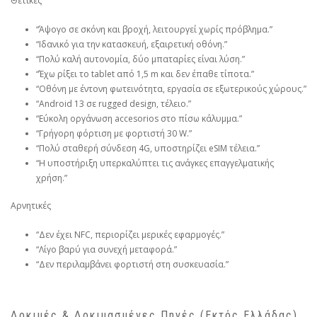
Θετικές
“Άψογο σε σκόνη και βροχή, λειτουργεί χωρίς πρόβλημα.”
“Ιδανικό για την κατασκευή, εξαιρετική οθόνη.”
“Πολύ καλή αυτονομία, δύο μπαταρίες είναι λύση.”
“Έχω ρίξει το tablet από 1,5 m και δεν έπαθε τίποτα.”
“Οθόνη με έντονη φωτεινότητα, εργασία σε εξωτερικούς χώρους.”
“Android 13 σε rugged design, τέλειο.”
“Εύκολη οργάνωση accesorios στο πίσω κάλυμμα.”
“Γρήγορη φόρτιση με φορτιστή 30 W.”
“Πολύ σταθερή σύνδεση 4G, υποστηρίζει eSIM τέλεια.”
“Η υποστήριξη υπερκαλύπτει τις ανάγκες επαγγελματικής
χρήση.”
Αρνητικές
“Δεν έχει NFC, περιορίζει μερικές εφαρμογές.”
“Λίγο βαρύ για συνεχή μεταφορά.”
“Δεν περιλαμβάνει φορτιστή στη συσκευασία.”
Δοκιμές & Δοκιμασμένες Πηγές (Εκτός Ελλάδας)