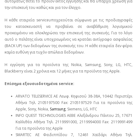
αυτομάτως θέτει το προϊόν εκτός εγγύησης και θα υπάρχει χρέωση για
την επισκευή του καθώς και για τον έλεγχο.
Η κάθε εταιρεία serviceυποχρεούται σύμφωνα με τις προδιαγραφές
του κατασκευαστή να προβαίνει σε αναβάθμιση λογισμικού
προκειμένου να ολοκληρώσει την επισκευή της συσκευής. Για το λόγο
αυτό ο πελάτης είναι υποχρεωμένος να κρατάει αντίγραφο ασφαλείας
(BACK UP) των δεδομένων της συσκευής του. Η κάθε εταιρεία δεν φέρει
καμία ευθύνη για τυχόν απώλεια δεδομένων.
Η εγγύηση για τα προϊόντα της Nokia, Samsung, Sony, LG, HTC,
Blackberry είναι 2 χρόνια και 12 μήνες για τα προϊόντα της Apple.
Επίσημα εξουσιοδοτημένα service:
ARVATO TELESERVICE ΑΕ Λεωφ. Κηφισού 38-38Α, 10442 Περιστέρι
Αθήνα Τηλ. 2105197500 Fax: 2105197529 Για τα προϊόντα της
Apple, Sony, Nokia,
Samsung
, Siemens, LG, HTC
INFO QUEST TECHNOLOGIES ΑΕΒΕ Αλεξάνδρου Πάντου 25, 17671
Καλλιθέα Αθήνα Τηλ. 2119991000, 2119994000 Fax: 2119991499
Για τα προϊόντα της Apple
SMARTEC ΑΕ Φειδιππίδου 7, 12461 Χαϊδάρι Αθήνα Τηλ.