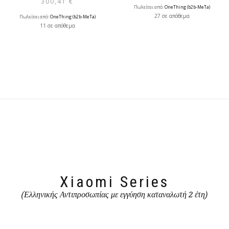
300,41
€
Πωλείται από:
OneThing (b2b-MeTa)
27 σε απόθεμα
Πωλείται από:
OneThing (b2b-MeTa)
11 σε απόθεμα
Xiaomi Series
(Ελληνικής Αντιπροσωπίας με εγγύηση καταναλωτή 2 έτη)