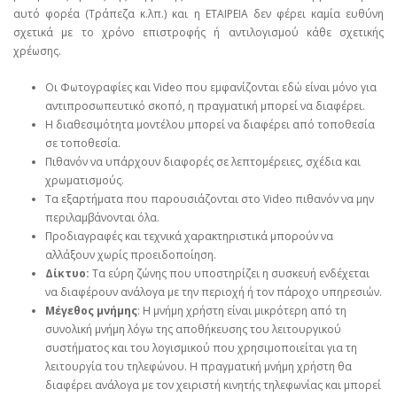
αυτό φορέα (Τράπεζα κ.λπ.) και η ΕΤΑΙΡΕΙΑ δεν φέρει καμία ευθύνη
σχετικά με το χρόνο επιστροφής ή αντιλογισμού κάθε σχετικής
χρέωσης.
Οι Φωτογραφίες και Video που εμφανίζονται εδώ είναι μόνο για
αντιπροσωπευτικό σκοπό, η πραγματική μπορεί να διαφέρει.
Η διαθεσιμότητα μοντέλου μπορεί να διαφέρει από τοποθεσία
σε τοποθεσία.
Πιθανόν να υπάρχουν διαφορές σε λεπτομέρειες, σχέδια και
χρωματισμούς.
Τα εξαρτήματα που παρουσιάζονται στο Video πιθανόν να μην
περιλαμβάνονται όλα.
Προδιαγραφές και τεχνικά χαρακτηριστικά μπορούν να
αλλάξουν χωρίς προειδοποίηση.
Δίκτυο:
Τα εύρη ζώνης που υποστηρίζει η συσκευή ενδέχεται
να διαφέρουν ανάλογα με την περιοχή ή τον πάροχο υπηρεσιών.
Μέγεθος μνήμης
: Η μνήμη χρήστη είναι μικρότερη από τη
συνολική μνήμη λόγω της αποθήκευσης του λειτουργικού
συστήματος και του λογισμικού που χρησιμοποιείται για τη
λειτουργία του τηλεφώνου. Η πραγματική μνήμη χρήστη θα
διαφέρει ανάλογα με τον χειριστή κινητής τηλεφωνίας και μπορεί