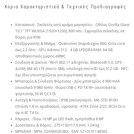
Κύρια Χαρακτηριστικά & Τεχνικές Προδιαγραφές
Κατασκευή ‑ Σκελετός από κράμα μαγνησίου ‑ Οθόνη Gorilla Glass
10,1″ TFT WUXGA (1920×1200), 800 nits ‑ Σφραγίδα σιλικόνης σε
θύρες για IP66
Επεξεργαστής & Μνήμη ‑ Qualcomm Snapdragon 660, Octa-core
έως 2,2 GHz ‑ GPU Adreno 512 ‑ 4 GB LPDDR4 RAM, 64 GB
αποθηκευτικός χώρος eMMC
Σύνδεση & Δίκτυα ‑ Wi-Fi 802.11 a/b/g/n/ac, Bluetooth 5.0, GPS ‑
Διπλή SIM 4G LTE (micro-SIM), υποδοχή microSD έως 512 GB ‑ NFC:
όχι (δεν υποστηρίζεται για ευρωπαϊκή αγορά)
Μπαταρία & Σύνδεση Φόρτισης ‑ Δύο μπαταρίες 4 990 mAh
(συνολικά 9 980 mAh) ‑ Θύρα USB-C PD 18 W+ (συστήνεται
φορτιστής 30 W QC3.0)
Αντοχή & Πιστοποιήσεις ‑ IP66 (σκόνη/νερό) ‑ MIL-STD-810H
(πτώση 1,8 m, κραδασμοί, υγρασία) ‑ ATEX Zone 2/22, IECEx Ex ic
op is IIC T4 Gc
Κάμερες ‑ Πίσω 16 MP με LED flash, εμπρόσθια 8 MP
Διαστάσεις & Βάρος ‑ 275×192×17,9 mm, 1,04 kg
MPN/EAN ‑ MPN: Z2ANIXGI53BX ‑ EAN: 5210131148365