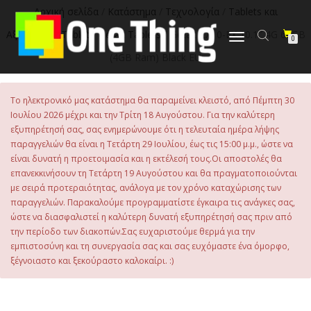
στο
Αρχική σελίδα
/
Κατάστημα
/
Τεχνολογία
/
Tablets και
περιεχόμενο
Αξεσουάρ
/
Tablet
/
Getac Tablets
/ Getac ZX10-EX 10.1″ 4G 64GB
Εναλλαγή
0
πλοήγησης
(4GB Ram) Black EU
Το ηλεκτρονικό μας κατάστημα θα παραμείνει κλειστό, από Πέμπτη 30
Ιουλίου 2026 μέχρι και την Τρίτη 18 Αυγούστου. Για την καλύτερη
εξυπηρέτησή σας, σας ενημερώνουμε ότι η τελευταία ημέρα λήψης
παραγγελιών θα είναι η Τετάρτη 29 Ιουλίου, έως τις 15:00 μ.μ., ώστε να
είναι δυνατή η προετοιμασία και η εκτέλεσή τους.Οι αποστολές θα
επανεκκινήσουν τη Τετάρτη 19 Αυγούστου και θα πραγματοποιούνται
με σειρά προτεραιότητας, ανάλογα με τον χρόνο καταχώρισης των
παραγγελιών. Παρακαλούμε προγραμματίστε έγκαιρα τις ανάγκες σας,
ώστε να διασφαλιστεί η καλύτερη δυνατή εξυπηρέτησή σας πριν από
την περίοδο των διακοπών.Σας ευχαριστούμε θερμά για την
εμπιστοσύνη και τη συνεργασία σας και σας ευχόμαστε ένα όμορφο,
ξέγνοιαστο και ξεκούραστο καλοκαίρι. :)