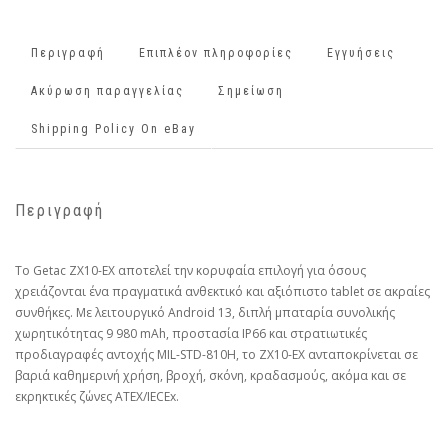
Περιγραφή
Επιπλέον πληροφορίες
Εγγυήσεις
Ακύρωση παραγγελίας
Σημείωση
Shipping Policy On eBay
Περιγραφή
Το Getac ZX10-EX αποτελεί την κορυφαία επιλογή για όσους
χρειάζονται ένα πραγματικά ανθεκτικό και αξιόπιστο tablet σε ακραίες
συνθήκες. Με λειτουργικό Android 13, διπλή μπαταρία συνολικής
χωρητικότητας 9 980 mAh, προστασία IP66 και στρατιωτικές
προδιαγραφές αντοχής MIL-STD-810H, το ZX10-EX ανταποκρίνεται σε
βαριά καθημερινή χρήση, βροχή, σκόνη, κραδασμούς, ακόμα και σε
εκρηκτικές ζώνες ATEX/IECEx.