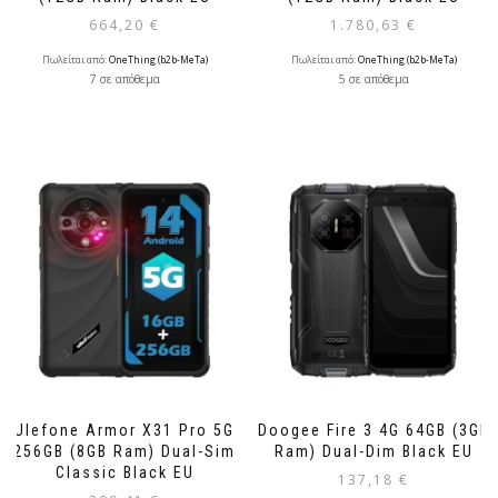
664,20
€
1.780,63
€
Πωλείται από:
OneThing (b2b-MeTa)
Πωλείται από:
OneThing (b2b-MeTa)
7 σε απόθεμα
5 σε απόθεμα
Ulefone Armor X31 Pro 5G
Doogee Fire 3 4G 64GB (3GB
256GB (8GB Ram) Dual-Sim
Ram) Dual-Dim Black EU
Classic Black EU
137,18
€