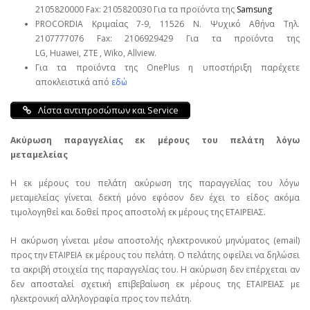
2105820000 Fax: 2105820030 Για τα προϊόντα της
Samsung
PROCORDIA Κριμαίας 7-9, 11526 Ν. Ψυχικό Αθήνα Τηλ.
2107777076 Fax: 2106929429 Για τα προϊόντα της
LG, Huawei, ΖΤΕ , Wiko, Allview.
Για τα προϊόντα της OnePlus η υποστήριξη παρέχετε
αποκλειστικά από
εδώ
Λίστα αντιπροσώπων και Service
Ακύρωση παραγγελίας εκ μέρους του πελάτη λόγω
μεταμελείας
Η εκ μέρους του πελάτη ακύρωση της παραγγελίας του λόγω
μεταμελείας γίνεται δεκτή μόνο εφόσον δεν έχει το είδος ακόμα
τιμολογηθεί και δοθεί προς αποστολή εκ μέρους της ΕΤΑΙΡΕΙΑΣ.
Η ακύρωση γίνεται μέσω αποστολής ηλεκτρονικού μηνύματος (email)
προς την ΕΤΑΙΡΕΙΑ εκ μέρους του πελάτη. Ο πελάτης οφείλει να δηλώσει
τα ακριβή στοιχεία της παραγγελίας του. Η ακύρωση δεν επέρχεται αν
δεν αποσταλεί σχετική επιβεβαίωση εκ μέρους της ΕΤΑΙΡΕΙΑΣ με
ηλεκτρονική αλληλογραφία προς τον πελάτη.