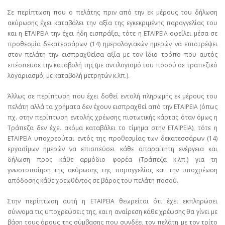
Σε περίπτωση που ο πελάτης πριν από την εκ μέρους του δήλωση
ακύρωσης έχει καταβάλει την αξία της εγκεκριμένης παραγγελίας του
και η ΕΤΑΙΡΕΙΑ την έχει ήδη εισπράξει, τότε η ΕΤΑΙΡΕΙΑ οφείλει μέσα σε
προθεσμία δεκατεσσάρων (14) ημερολογιακών ημερών να επιστρέψει
στον πελάτη την εισπραχθείσα αξία με τον ίδιο τρόπο που αυτός
επέσπευσε την καταβολή της (με αντιλογισμό του ποσού σε τραπεζικό
λογαριασμό, με καταβολή μετρητών κ.λπ.).
Άλλως σε περίπτωση που έχει δοθεί εντολή πληρωμής εκ μέρους του
πελάτη αλλά τα χρήματα δεν έχουν εισπραχθεί από την ΕΤΑΙΡΕΙΑ (όπως
πχ. στην περίπτωση εντολής χρέωσης πιστωτικής κάρτας όταν όμως η
Τράπεζα δεν έχει ακόμα καταβάλει το τίμημα στην ΕΤΑΙΡΕΙΑ), τότε η
ΕΤΑΙΡΕΙΑ υποχρεούται εντός της προθεσμίας των δεκατεσσάρων (14)
εργασίμων ημερών να επισπεύσει κάθε απαραίτητη ενέργεια και
δήλωση προς κάθε αρμόδιο φορέα (Τράπεζα κ.λπ.) για τη
γνωστοποίηση της ακύρωσης της παραγγελίας και την υποχρέωση
απόδοσης κάθε χρεωθέντος σε βάρος του πελάτη ποσού.
Στην περίπτωση αυτή η ΕΤΑΙΡΕΙΑ θεωρείται ότι έχει εκπληρώσει
σύννομα τις υποχρεώσεις της, και η αναίρεση κάθε χρέωσης θα γίνει με
βάση τους όρους της σύμβασης που συνδέει τον πελάτη με τον τρίτο