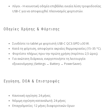
Λόγοι ‑ Η κοινοτική οδηγία επιβάλλει ενιαία λύση τροφοδοσίας
USB-C για να αποφευχθεί πλεονασμός φορτιστών.
Οδηγίες Χρήσης & Φόρτισης
Συνδέστε το tablet με φορτιστή USB-C QC3.0/PD ≥30 W.
Κατά τη φόρτιση, αποφύγετε ακραίες θερμοκρασίες (15–35 °C).
Φορτίστε πλήρως πριν την πρώτη χρήση (περίπου 2,5 ώρες).
Για ανώτατη διάρκεια, ενεργοποιήστε τη λειτουργία
εξοικονόμησης (Settings → Battery → PowerSaver).
Εγγύηση, DOA & Επιστροφές
Κανονική εγγύηση: 24 μήνες
Νόμιμη εγγύηση καταναλωτή: 24 μήνες
Επαγγελματίες: 12 μήνες διαφορετικών όρων