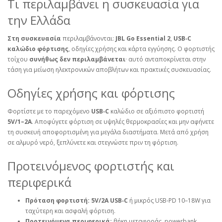
Τι περιλαμβάνει η συσκευασία για
την Ελλάδα
Στη συσκευασία
περιλαμβάνονται:
JBL Go Essential 2
,
USB‑C
καλώδιο φόρτισης
, οδηγίες χρήσης και κάρτα εγγύησης. Ο φορτιστής
τοίχου
συνήθως δεν περιλαμβάνεται
· αυτό ανταποκρίνεται στην
τάση για μείωση ηλεκτρονικών αποβλήτων και πρακτικές συσκευασίας.
Οδηγίες χρήσης και φόρτισης
Φορτίστε με το παρεχόμενο
USB‑C
καλώδιο σε αξιόπιστο φορτιστή
5V/1–2A
. Αποφύγετε φόρτιση σε υψηλές θερμοκρασίες και μην αφήνετε
τη συσκευή αποφορτισμένη για μεγάλα διαστήματα. Μετά από χρήση
σε αλμυρό νερό, ξεπλύνετε και στεγνώστε πριν τη φόρτιση.
Προτεινόμενος φορτιστής και
περιφερικά
Πρόταση φορτιστή:
5V/2A USB‑C
ή μικρός USB‑PD 10–18W για
ταχύτερη και ασφαλή φόρτιση.
Προτεινόμενα περιφερικά:
θήκη μεταφοράς, powerbank