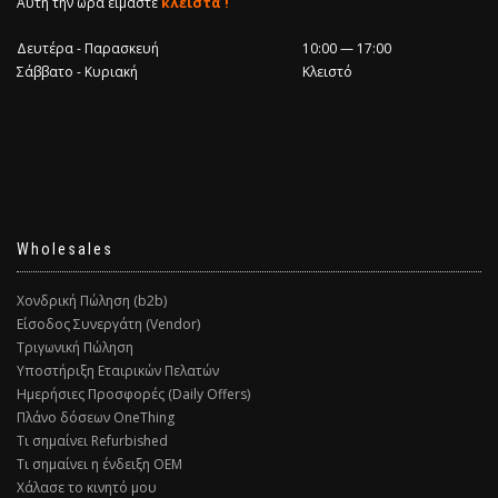
Αυτή την ώρα είμαστε
κλειστά !
Δευτέρα - Παρασκευή
10:00 — 17:00
Σάββατο - Κυριακή
Κλειστό
Wholesales
Χονδρική Πώληση (b2b)
Είσοδος Συνεργάτη (Vendor)
Τριγωνική Πώληση
Υποστήριξη Εταιρικών Πελατών
Ημερήσιες Προσφορές (Daily Offers)
Πλάνο δόσεων OneThing
Τι σημαίνει Refurbished
Τι σημαίνει η ένδειξη ΟΕΜ
Χάλασε το κινητό μου