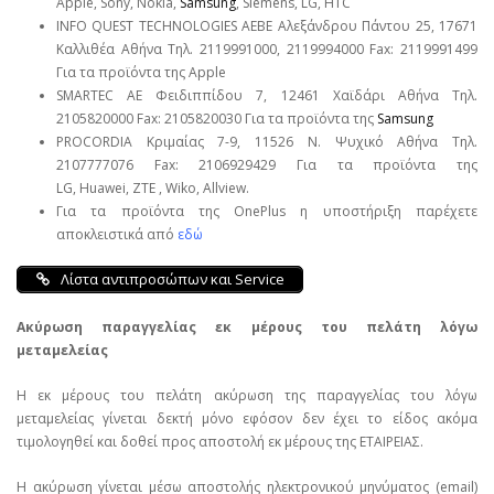
Apple, Sony, Nokia,
Samsung
, Siemens, LG, HTC
INFO QUEST TECHNOLOGIES ΑΕΒΕ Αλεξάνδρου Πάντου 25, 17671
Καλλιθέα Αθήνα Τηλ. 2119991000, 2119994000 Fax: 2119991499
Για τα προϊόντα της Apple
SMARTEC ΑΕ Φειδιππίδου 7, 12461 Χαϊδάρι Αθήνα Τηλ.
2105820000 Fax: 2105820030 Για τα προϊόντα της
Samsung
PROCORDIA Κριμαίας 7-9, 11526 Ν. Ψυχικό Αθήνα Τηλ.
2107777076 Fax: 2106929429 Για τα προϊόντα της
LG, Huawei, ΖΤΕ , Wiko, Allview.
Για τα προϊόντα της OnePlus η υποστήριξη παρέχετε
αποκλειστικά από
εδώ
Λίστα αντιπροσώπων και Service
Ακύρωση παραγγελίας εκ μέρους του πελάτη λόγω
μεταμελείας
Η εκ μέρους του πελάτη ακύρωση της παραγγελίας του λόγω
μεταμελείας γίνεται δεκτή μόνο εφόσον δεν έχει το είδος ακόμα
τιμολογηθεί και δοθεί προς αποστολή εκ μέρους της ΕΤΑΙΡΕΙΑΣ.
Η ακύρωση γίνεται μέσω αποστολής ηλεκτρονικού μηνύματος (email)