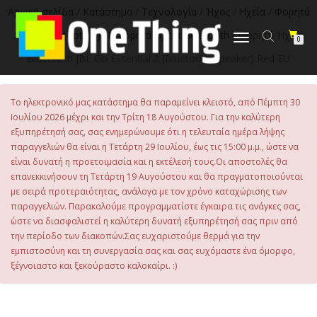
στο
Αρχική σελίδα
/
Κατάστημα
/
Τεχνολογία
/
Ήχος
/
Ηχεία
/
Φορητά
περιεχόμενο
Ηχεία Bluetooth
/
JBL Φορητά Ηχεία Bluetooth
/ Φορητό Ηχείο
Εναλλαγή
0
πλοήγησης
Bluetooth JBL Go Essential 2 (Bluetooth Speaker) Red EU
Το ηλεκτρονικό μας κατάστημα θα παραμείνει κλειστό, από Πέμπτη 30
Ιουλίου 2026 μέχρι και την Τρίτη 18 Αυγούστου. Για την καλύτερη
εξυπηρέτησή σας, σας ενημερώνουμε ότι η τελευταία ημέρα λήψης
παραγγελιών θα είναι η Τετάρτη 29 Ιουλίου, έως τις 15:00 μ.μ., ώστε να
είναι δυνατή η προετοιμασία και η εκτέλεσή τους.Οι αποστολές θα
επανεκκινήσουν τη Τετάρτη 19 Αυγούστου και θα πραγματοποιούνται
με σειρά προτεραιότητας, ανάλογα με τον χρόνο καταχώρισης των
παραγγελιών. Παρακαλούμε προγραμματίστε έγκαιρα τις ανάγκες σας,
ώστε να διασφαλιστεί η καλύτερη δυνατή εξυπηρέτησή σας πριν από
την περίοδο των διακοπών.Σας ευχαριστούμε θερμά για την
εμπιστοσύνη και τη συνεργασία σας και σας ευχόμαστε ένα όμορφο,
ξέγνοιαστο και ξεκούραστο καλοκαίρι. :)