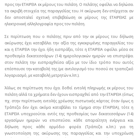
προς την ΕΤΑΙΡΕΙΑ εκ μέρους του πελάτη. Ο πελάτης οφείλει να δηλώσει
τα ακριβή στοιχεία της παραγγελίας του. Η ακύρωση δεν επέρχεται αν
δεν αποσταλεί σχετική επιβεβαίωση εκ μέρους της ΕΤΑΙΡΕΙΑΣ με
ηλεκτρονική αλληλογραφία προς τον πελάτη.
Σε περίπτωση που ο πελάτης πριν από την εκ μέρους του δήλωση
ακύρωσης έχει καταβάλει την αξία της εγκεκριμένης παραγγελίας του
και η ΕΤΑΙΡΕΙΑ την έχει ήδη εισπράξει, τότε η ΕΤΑΙΡΕΙΑ οφείλει μέσα σε
προθεσμία δεκατεσσάρων (14) ημερολογιακών ημερών να επιστρέψει
στον πελάτη την εισπραχθείσα αξία με τον ίδιο τρόπο που αυτός
επέσπευσε την καταβολή της (με αντιλογισμό του ποσού σε τραπεζικό
λογαριασμό, με καταβολή μετρητών κ.λπ.).
Άλλως σε περίπτωση που έχει δοθεί εντολή πληρωμής εκ μέρους του
πελάτη αλλά τα χρήματα δεν έχουν εισπραχθεί από την ΕΤΑΙΡΕΙΑ (όπως
πχ. στην περίπτωση εντολής χρέωσης πιστωτικής κάρτας όταν όμως η
Τράπεζα δεν έχει ακόμα καταβάλει το τίμημα στην ΕΤΑΙΡΕΙΑ), τότε η
ΕΤΑΙΡΕΙΑ υποχρεούται εντός της προθεσμίας των δεκατεσσάρων (14)
εργασίμων ημερών να επισπεύσει κάθε απαραίτητη ενέργεια και
δήλωση προς κάθε αρμόδιο φορέα (Τράπεζα κ.λπ.) για τη
γνωστοποίηση της ακύρωσης της παραγγελίας και την υποχρέωση