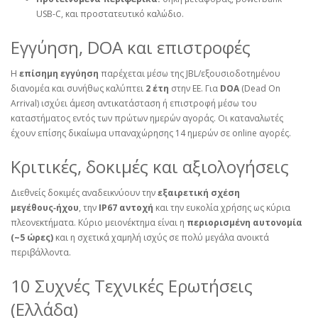
USB‑C, και προστατευτικό καλώδιο.
Εγγύηση, DOA και επιστροφές
Η
επίσημη εγγύηση
παρέχεται μέσω της JBL/εξουσιοδοτημένου
διανομέα και συνήθως καλύπτει
2 έτη
στην ΕΕ. Για
DOA
(Dead On
Arrival) ισχύει άμεση αντικατάσταση ή επιστροφή μέσω του
καταστήματος εντός των πρώτων ημερών αγοράς. Οι καταναλωτές
έχουν επίσης δικαίωμα υπαναχώρησης 14 ημερών σε online αγορές.
Κριτικές, δοκιμές και αξιολογήσεις
Διεθνείς δοκιμές αναδεικνύουν την
εξαιρετική σχέση
μεγέθους‑ήχου
, την
IP67 αντοχή
και την ευκολία χρήσης ως κύρια
πλεονεκτήματα. Κύριο μειονέκτημα είναι η
περιορισμένη αυτονομία
(~5 ώρες)
και η σχετικά χαμηλή ισχύς σε πολύ μεγάλα ανοικτά
περιβάλλοντα.
10 Συχνές Τεχνικές Ερωτήσεις
(Ελλάδα)