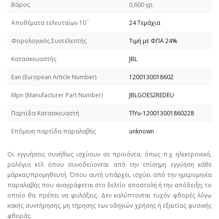
Βάρος
0,600 γρ.
Απoθέματα τελευταίων 10΄
24 Τεμάχια
Φορολογικός Συντελεστής
Τιμή με ΦΠΑ 24%
Κατασκευαστής
JBL
Εan (European Article Number)
1200130018602
Mpn (Manufacturer Part Number)
JBLGOES2REDEU
Παρτίδα Κατασκευαστή
TlYu-120013001860228
Επόμενη παρτίδα παραλαβής
unknown
Οι εγγυήσεις συνήθως ισχύουν σε προϊόντα, όπως π.χ ηλεκτρονικά,
ρολόγια κτλ όπου συνοδεύονται από την επίσημη εγγύηση κάθε
μάρκας/προμηθευτή. Όπου αυτή υπάρχει, ισχύει από την ημερομηνία
παραλαβής που αναγράφεται στο δελτίο αποστολή ή την απόδειξη, το
οποίο θα πρέπει να φυλάξεις. Δεν καλύπτονται τυχόν φθορές λόγω
κακής συντήρησης, μη τήρησης των οδηγιών χρήσης ή εξαιτίας φυσικής
φθοράς.