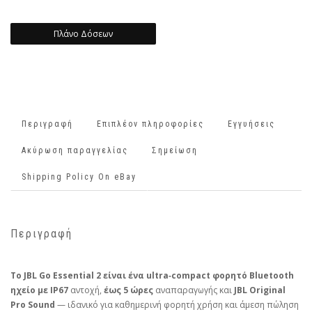
Πλάνο Δόσεων
Περιγραφή
Επιπλέον πληροφορίες
Εγγυήσεις
Ακύρωση παραγγελίας
Σημείωση
Shipping Policy On eBay
Περιγραφή
Το JBL Go Essential 2 είναι ένα ultra‑compact φορητό Bluetooth
ηχείο με
IP67
αντοχή,
έως 5 ώρες
αναπαραγωγής και
JBL Original
Pro Sound
— ιδανικό για καθημερινή φορητή χρήση και άμεση πώληση