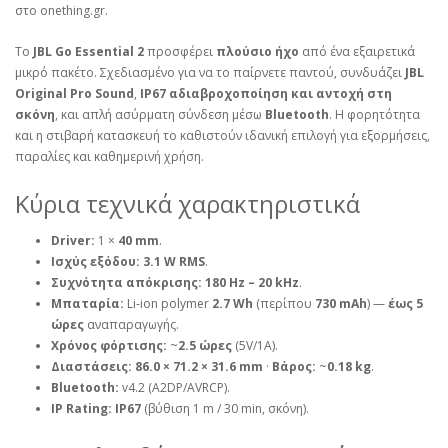
στο onething.gr.
Το
JBL Go Essential 2
προσφέρει
πλούσιο ήχο
από ένα εξαιρετικά
μικρό πακέτο. Σχεδιασμένο για να το παίρνετε παντού, συνδυάζει
JBL
Original Pro Sound
,
IP67 αδιαβροχοποίηση και αντοχή στη
σκόνη
, και απλή ασύρματη σύνδεση μέσω
Bluetooth
. Η φορητότητα
και η στιβαρή κατασκευή το καθιστούν ιδανική επιλογή για εξορμήσεις,
παραλίες και καθημερινή χρήση.
Κύρια τεχνικά χαρακτηριστικά
Driver:
1 ×
40 mm
.
Ισχύς εξόδου:
3.1 W RMS
.
Συχνότητα απόκρισης:
180 Hz – 20 kHz
.
Μπαταρία:
Li‑ion polymer
2.7 Wh
(περίπου
730 mAh
) —
έως 5
ώρες
αναπαραγωγής.
Χρόνος φόρτισης:
~
2.5 ώρες
(5V/1A).
Διαστάσεις:
86.0 × 71.2 × 31.6 mm
·
Βάρος:
~
0.18 kg
.
Bluetooth:
v4.2 (A2DP/AVRCP).
IP Rating:
IP67
(βύθιση 1 m / 30 min, σκόνη).