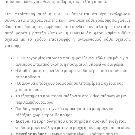
απόδοσης κάθε χρεωθέντος σε βάρος του πελάτη ποσού.
Στην περίπτωση αυτή η ΕΤΑΙΡΕΙΑ θεωρείται ότι έχει εκπληρώσει
σύννομα τις υποχρεώσεις της, και η αναίρεση κάθε χρέωσης θα γίνει με
βάση τους όρους της σύμβασης που συνδέει τον πελάτη με τον τρίτο
αυτό φορέα (Τράπεζα κ.λπ.) και η ΕΤΑΙΡΕΙΑ δεν φέρει καμία ευθύνη
σχετικά με το χρόνο επιστροφής ή αντιλογισμού κάθε σχετικής
χρέωσης.
Οι Φωτογραφίες και Video που εμφανίζονται εδώ είναι μόνο για
αντιπροσωπευτικό σκοπό, η πραγματική μπορεί να διαφέρει.
Η διαθεσιμότητα μοντέλου μπορεί να διαφέρει από τοποθεσία
σε τοποθεσία.
Πιθανόν να υπάρχουν διαφορές σε λεπτομέρειες, σχέδια και
χρωματισμούς.
Τα εξαρτήματα που παρουσιάζονται στο Video πιθανόν να μην
περιλαμβάνονται όλα.
Προδιαγραφές και τεχνικά χαρακτηριστικά μπορούν να
αλλάξουν χωρίς προειδοποίηση.
Δίκτυο:
Τα εύρη ζώνης που υποστηρίζει η συσκευή ενδέχεται
να διαφέρουν ανάλογα με την περιοχή ή τον πάροχο υπηρεσιών.
Μέγεθος μνήμης
: Η μνήμη χρήστη είναι μικρότερη από τη