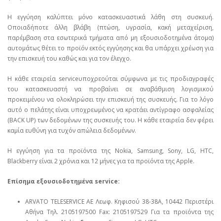
Η εγγύηση καλύπτει μόνο κατασκευαστικά λάθη στη συσκευή.
Οποιαδήποτε άλλη βλάβη (πτώση, υγρασία, κακή μεταχείριση,
παρέμβαση στα εσωτερικά τμήματα από μη εξουσιοδοτημένα άτομα)
αυτομάτως θέτει το προϊόν εκτός εγγύησης και θα υπάρχει χρέωση για
την επισκευή του καθώς και για τον έλεγχο.
Η κάθε εταιρεία serviceυποχρεούται σύμφωνα με τις προδιαγραφές
του κατασκευαστή να προβαίνει σε αναβάθμιση λογισμικού
προκειμένου να ολοκληρώσει την επισκευή της συσκευής. Για το λόγο
αυτό ο πελάτης είναι υποχρεωμένος να κρατάει αντίγραφο ασφαλείας
(BACK UP) των δεδομένων της συσκευής του. Η κάθε εταιρεία δεν φέρει
καμία ευθύνη για τυχόν απώλεια δεδομένων.
Η εγγύηση για τα προϊόντα της Nokia, Samsung, Sony, LG, HTC,
Blackberry είναι 2 χρόνια και 12 μήνες για τα προϊόντα της Apple.
Επίσημα εξουσιοδοτημένα service:
ARVATO TELESERVICE ΑΕ Λεωφ. Κηφισού 38-38Α, 10442 Περιστέρι
Αθήνα Τηλ. 2105197500 Fax: 2105197529 Για τα προϊόντα της