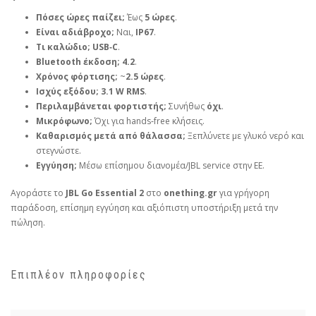
Πόσες ώρες παίζει;
Έως
5 ώρες
.
Είναι αδιάβροχο;
Ναι,
IP67
.
Τι καλώδιο;
USB‑C
.
Bluetooth έκδοση;
4.2
.
Χρόνος φόρτισης;
~
2.5 ώρες
.
Ισχύς εξόδου;
3.1 W RMS
.
Περιλαμβάνεται φορτιστής;
Συνήθως
όχι
.
Μικρόφωνο;
Όχι για hands‑free κλήσεις.
Καθαρισμός μετά από θάλασσα;
Ξεπλύνετε με γλυκό νερό και
στεγνώστε.
Εγγύηση;
Μέσω επίσημου διανομέα/JBL service στην ΕΕ.
Αγοράστε το
JBL Go Essential 2
στο
onething.gr
για γρήγορη
παράδοση, επίσημη εγγύηση και αξιόπιστη υποστήριξη μετά την
πώληση.
Επιπλέον πληροφορίες