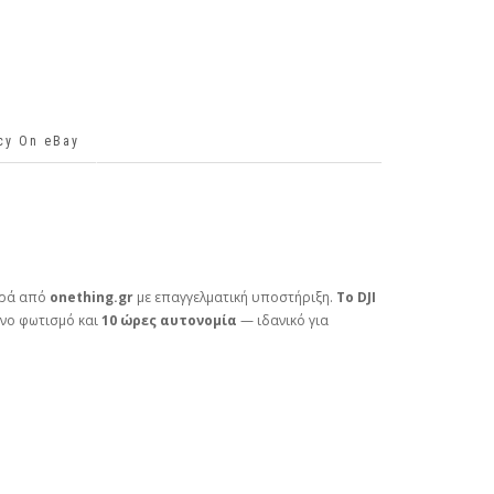
icy On eBay
γορά από
onething.gr
με επαγγελματική υποστήριξη.
Το DJI
ένο φωτισμό και
10 ώρες αυτονομία
— ιδανικό για