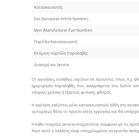
Κατασκευαστής
Εan (European Article Number)
Mpn (Manufacturer Part Number)
Παρτίδα Κατασκευαστή
Επόμενη παρτίδα παραλαβής
Διανομή και Service
Οι εγγυήσεις συνήθως ισχύουν σε προϊόντα, όπως π.χ ηλ
ημερομηνία παραλαβής που αναγράφεται στο δελτίο απο
οδηγιών χρήσης ή εξαιτίας φυσικής φθοράς.
Η εγγύηση καλύπτει μόνο κατασκευαστικά λάθη στη συσκε
αυτομάτως θέτει το προϊόν εκτός εγγύησης και θα υπάρχει 
Η κάθε εταιρεία serviceυποχρεούται σύμφωνα με τις προδ
λόγο αυτό ο πελάτης είναι υποχρεωμένος να κρατάει αντίγ