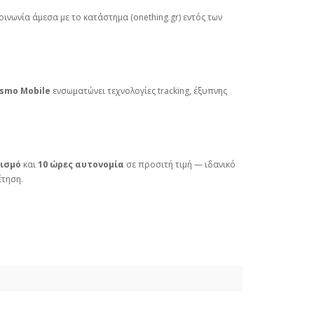
ινωνία άμεσα με το κατάστημα (onething.gr) εντός των
smo Mobile
ενσωματώνει τεχνολογίες tracking, έξυπνης
ισμό
και
10 ώρες αυτονομία
σε προσιτή τιμή — ιδανικό
έτηση.