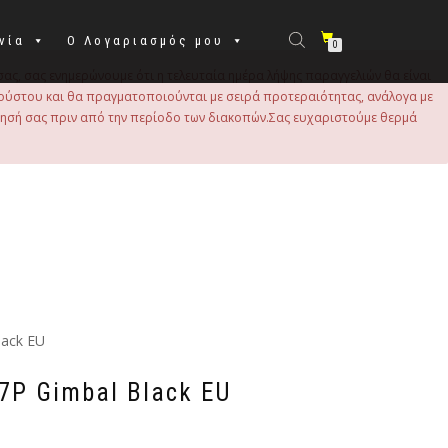
νία
Ο Λογαριασμός μου
0
σας, σας ενημερώνουμε ότι η τελευταία ημέρα λήψης παραγγελιών θα είναι
 Αυγούστου και θα πραγματοποιούνται με σειρά προτεραιότητας, ανάλογα με
τησή σας πριν από την περίοδο των διακοπών.Σας ευχαριστούμε θερμά
lack EU
7P Gimbal Black EU