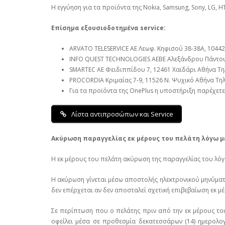
Η εγγύηση για τα προϊόντα της Nokia, Samsung, Sony, LG, HT
Επίσημα εξουσιοδοτημένα service:
ARVATO TELESERVICE ΑΕ Λεωφ. Κηφισού 38-38Α, 10442 
INFO QUEST TECHNOLOGIES ΑΕΒΕ Αλεξάνδρου Πάντου 2
SMARTEC ΑΕ Φειδιππίδου 7, 12461 Χαϊδάρι Αθήνα Τηλ
PROCORDIA Κριμαίας 7-9, 11526 Ν. Ψυχικό Αθήνα Τηλ. 
Για τα προϊόντα της OnePlus η υποστήριξη παρέχετ
Λίστα αντιπροσώπων και Service
Ακύρωση παραγγελίας εκ μέρους του πελάτη λόγω μ
Η εκ μέρους του πελάτη ακύρωση της παραγγελίας του λόγω 
Η ακύρωση γίνεται μέσω αποστολής ηλεκτρονικού μηνύματος
δεν επέρχεται αν δεν αποσταλεί σχετική επιβεβαίωση εκ μ
Σε περίπτωση που ο πελάτης πριν από την εκ μέρους του 
οφείλει μέσα σε προθεσμία δεκατεσσάρων (14) ημερολο