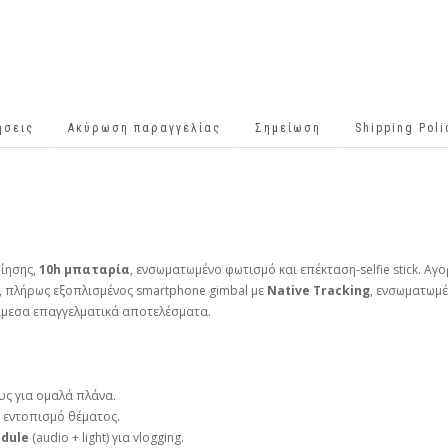
ήσεις
Ακύρωση παραγγελίας
Σημείωση
Shipping Pol
ίησης,
10h μπαταρία
, ενσωματωμένο φωτισμό και επέκταση‑selfie stick. Α
ς, πλήρως εξοπλισμένος smartphone gimbal με
Native Tracking
, ενσωματωμ
άμεσα επαγγελματικά αποτελέσματα.
υς για ομαλά πλάνα.
 εντοπισμό θέματος.
odule
(audio + light) για vlogging.