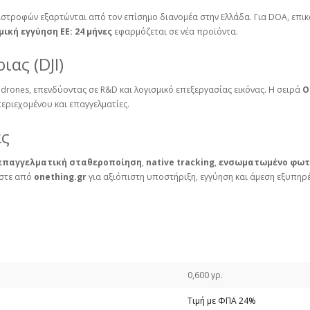
ιστροφών εξαρτώνται από τον επίσημο διανομέα στην Ελλάδα. Για DOA, επικο
μική εγγύηση ΕΕ: 24 μήνες
εφαρμόζεται σε νέα προϊόντα.
ας (DJI)
rones, επενδύοντας σε R&D και λογισμικό επεξεργασίας εικόνας. Η σειρά
O
εριεχομένου και επαγγελματίες.
άς
επαγγελματική σταθεροποίηση
,
native tracking
,
ενσωματωμένο φωτ
ράστε από
onething.gr
για αξιόπιστη υποστήριξη, εγγύηση και άμεση εξυπηρ
0,600 γρ.
Τιμή με ΦΠΑ 24%