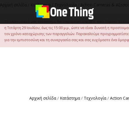
στο
Αρχική σελίδα
/
Κατάστημα
/
Τεχνολογία
/
Action Cameras & Αξεσο
περιεχόμενο
Το ηλεκτρονικό μας κατάστημα θα παραμείνει κλειστό, από Πέμπτη 30 Ιου
η Τετάρτη 29 Ιουλίου, έως τις 15:00 μ.μ., ώστε να είναι δυνατή η προετ
τον χρόνο καταχώρισης των παραγγελιών. Παρακαλούμε προγραμματίστε έ
για την εμπιστοσύνη και τη συνεργασία σας και σας ευχόμαστε ένα όμορφο
Αρχική σελίδα
/
Κατάστημα
/
Τεχνολογία
/
Action C