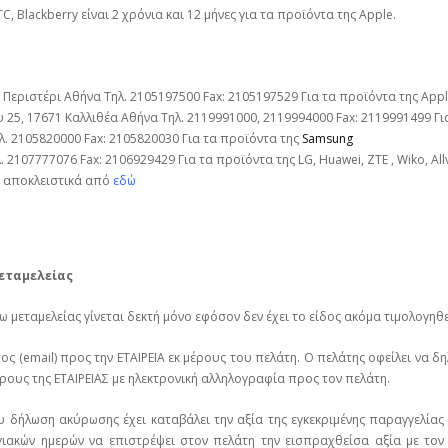
C, Blackberry είναι 2 χρόνια και 12 μήνες για τα προϊόντα της Apple.
Περιστέρι Αθήνα Τηλ. 2105197500 Fax: 2105197529 Για τα προϊόντα της Apple
5, 17671 Καλλιθέα Αθήνα Τηλ. 2119991000, 2119994000 Fax: 2119991499 Για
. 2105820000 Fax: 2105820030 Για τα προϊόντα της
Samsung
2107777076 Fax: 2106929429 Για τα προϊόντα της LG, Huawei, ΖΤΕ , Wiko, All
ε αποκλειστικά από
εδώ
εταμελείας
μεταμελείας γίνεται δεκτή μόνο εφόσον δεν έχει το είδος ακόμα τιμολογηθε
 (email) προς την ΕΤΑΙΡΕΙΑ εκ μέρους του πελάτη. Ο πελάτης οφείλει να δ
έρους της ΕΤΑΙΡΕΙΑΣ με ηλεκτρονική αλληλογραφία προς τον πελάτη.
δήλωση ακύρωσης έχει καταβάλει την αξία της εγκεκριμένης παραγγελίας του
γιακών ημερών να επιστρέψει στον πελάτη την εισπραχθείσα αξία με τον