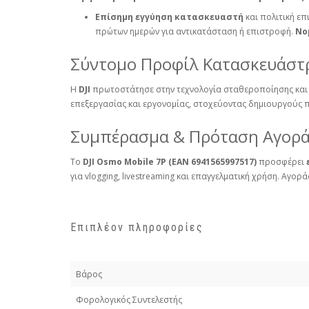
Επίσημη εγγύηση κατασκευαστή
και πολιτική επ
πρώτων ημερών για αντικατάσταση ή επιστροφή.
Νο
Σύντομο Προφίλ Κατασκευάστρι
Η
DJI
πρωτοστάτησε στην τεχνολογία σταθεροποίησης και d
επεξεργασίας και εργονομίας, στοχεύοντας δημιουργούς π
Συμπέρασμα & Πρόταση Αγορ
Το
DJI Osmo Mobile 7P (EAN 6941565997517)
προσφέρει
για vlogging, livestreaming και επαγγελματική χρήση. Αγο
Επιπλέον πληροφορίες
Βάρος
Φορολογικός Συντελεστής