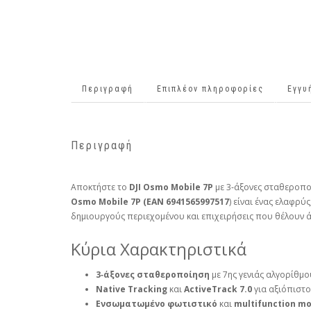
Περιγραφή
Επιπλέον πληροφορίες
Εγγυ
Περιγραφή
Αποκτήστε το
DJI Osmo Mobile 7P
με 3‑άξονες σταθεροπο
Osmo Mobile 7P (EAN
6941565997517
) είναι ένας ελαφρύ
δημιουργούς περιεχομένου και επιχειρήσεις που θέλουν 
Κύρια Χαρακτηριστικά
3‑άξονες σταθεροποίηση
με 7ης γενιάς αλγορίθμο
Native Tracking
και
ActiveTrack 7.0
για αξιόπιστο
Ενσωματωμένο φωτιστικό
και
multifunction m