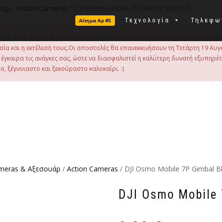
υάρ
/
Action Cameras
/ DJI Osmo Mobile 7P Gimbal Black EU
Τεχνολογία
Τηλεφω
λίου 2026 μέχρι και την Τρίτη 18 Αυγούστου. Για την καλύτερη εξυπηρέτησή 
οιμασία και η εκτέλεσή τους.Οι αποστολές θα επανεκκινήσουν τη Τετάρτη 19
γκαιρα τις ανάγκες σας, ώστε να διασφαλιστεί η καλύτερη δυνατή εξυπηρέ
, ξέγνοιαστο και ξεκούραστο καλοκαίρι. :)
ameras & Αξεσουάρ
/
Action Cameras
/ DJI Osmo Mobile 7P Gimbal B
DJI Osmo Mobile 