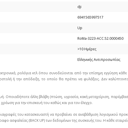
dji
6941565997517
Up
RoMa-3223-ACC.52.0000450
>10 Ημέρες
Ελληνικής Αντιπροσωπίας
εκτρονικά, ρολόγια κτλ όπου συνοδεύονται από την επίσημη εγγύηση κάθ
στολή ή την απόδειξη, το οποίο θα πρέπει να φυλάξεις. Δεν καλύπτοντα
υή. Οποιαδήποτε άλλη βλάβη (πτώση, υγρασία, κακή μεταχείριση, παρέμβα
χρέωση για την επισκευή του καθώς και για τον έλεγχο.
ιαγραφές του κατασκευαστή να προβαίνει σε αναβάθμιση λογισμικού προκε
ραφο ασφαλείας (BACK UP) των δεδομένων της συσκευής του. Η κάθε εταιρεί