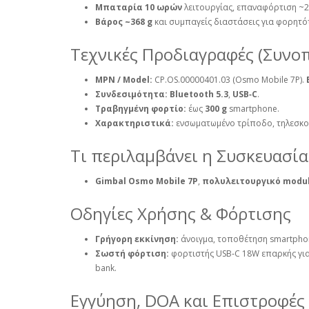
Μπαταρία 10 ωρών
λειτουργίας, επαναφόρτιση ~2
Βάρος ~368 g
και συμπαγείς διαστάσεις για φορητό
Τεχνικές Προδιαγραφές (Συνοπ
MPN / Model:
CP.OS.00000401.03 (Osmo Mobile 7P).
Συνδεσιμότητα:
Bluetooth 5.3
,
USB‑C
.
Τραβηγμένη φορτίο:
έως
300 g
smartphone.
Χαρακτηριστικά:
ενσωματωμένο τρίποδο, τηλεσκοπ
Τι περιλαμβάνει η Συσκευασία
Gimbal Osmo Mobile 7P
,
πολυλειτουργικό modu
Οδηγίες Χρήσης & Φόρτισης
Γρήγορη εκκίνηση:
άνοιγμα, τοποθέτηση smartphon
Σωστή φόρτιση:
φορτιστής USB‑C 18W επαρκής γι
bank.
Εγγύηση, DOA και Επιστροφές