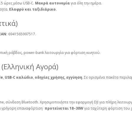
.5 ώρες μέσω USB‑C.
Μακρά αυτονομία
για όλη την ημέρα.
τητα.
Ελαφρύ και ταξιδιάρικο.
τικά)
EAN:
6941565997517.
ική ράβδος, power‑bank λειτουργία για φόρτιση κινητού.
 (Ελληνική Αγορά)
le
,
USB‑C καλώδιο
,
οδηγίες χρήσης
,
εγγύηση
. Σε ορισμένα πακέτα περιλ
e, σύνδεση Bluetooth. Χρησιμοποιήστε την εφαρμογή DJI για πλήρη λειτουργ
α γρήγορη επαναφόρτιση·
προτείνεται 18–30W
για ταχύτερη φόρτιση του 