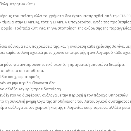
ολή μετρητών κ.λπ.).
μέρους του πελάτη αλλά τα χρήματα δεν έχουν εισπραχθεί από την ΕΤΑΙΡΕ
 τίμημα στην ΕΤΑΙΡΕΙΑ), τότε η ΕΤΑΙΡΕΙΑ υποχρεούται εντός της προθεσμί
 φορέα (Τράπεζα κ.λπ.) για τη γνωστοποίηση της ακύρωσης της παραγγελί
ρώσει σύννομα τις υποχρεώσεις της, και η αναίρεση κάθε χρέωσης θα γίνει μ
φέρει καμία ευθύνη σχετικά με το χρόνο επιστροφής ή αντιλογισμού κάθε σχετ
ναι μόνο για αντιπροσωπευτικό σκοπό, η πραγματική μπορεί να διαφέρει.
 τοποθεσία σε τοποθεσία.
έδια και χρωματισμούς.
όν να μην περιλαμβάνονται όλα.
 να αλλάξουν χωρίς προειδοποίηση.
ενδέχεται να διαφέρουν ανάλογα με την περιοχή ή τον πάροχο υπηρεσιών.
από τη συνολική μνήμη λόγω της αποθήκευσης του λειτουργικού συστήματος κ
ρει ανάλογα με τον χειριστή κινητής τηλεφωνίας και μπορεί να αλλάξει μετά