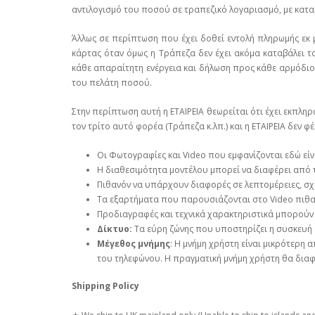
αντιλογισμό του ποσού σε τραπεζικό λογαριασμό, με καταβ
Άλλως σε περίπτωση που έχει δοθεί εντολή πληρωμής εκ 
κάρτας όταν όμως η Τράπεζα δεν έχει ακόμα καταβάλει το
κάθε απαραίτητη ενέργεια και δήλωση προς κάθε αρμόδιο
του πελάτη ποσού.
Στην περίπτωση αυτή η ΕΤΑΙΡΕΙΑ θεωρείται ότι έχει εκπλη
τον τρίτο αυτό φορέα (Τράπεζα κ.λπ.) και η ΕΤΑΙΡΕΙΑ δεν 
Οι Φωτογραφίες και Video που εμφανίζονται εδώ εί
Η διαθεσιμότητα μοντέλου μπορεί να διαφέρει από
Πιθανόν να υπάρχουν διαφορές σε λεπτομέρειες, σχ
Τα εξαρτήματα που παρουσιάζονται στο Video πιθαν
Προδιαγραφές και τεχνικά χαρακτηριστικά μπορούν
Δίκτυο:
Τα εύρη ζώνης που υποστηρίζει η συσκευή 
Μέγεθος μνήμης
: Η μνήμη χρήστη είναι μικρότερη 
του τηλεφώνου. Η πραγματική μνήμη χρήστη θα διαφέ
Shipping Policy