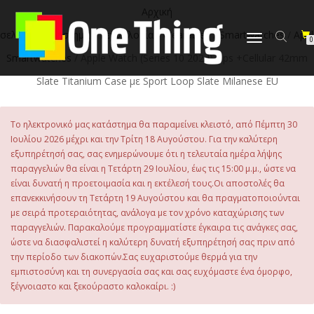
στο
Αρχική
περιεχόμενο
σελίδα
/
Κατάστημα
/
Τεχνολογία
/
Wearables
/
Smartwatches
/
Appl
Εναλλαγή
0
πλοήγησης
Smartwatches
/ Apple Watch (Series 10 2024) Gps +Cellular 42mm
Slate Titanium Case με Sport Loop Slate Milanese EU
Το ηλεκτρονικό μας κατάστημα θα παραμείνει κλειστό, από Πέμπτη 30
Ιουλίου 2026 μέχρι και την Τρίτη 18 Αυγούστου. Για την καλύτερη
εξυπηρέτησή σας, σας ενημερώνουμε ότι η τελευταία ημέρα λήψης
παραγγελιών θα είναι η Τετάρτη 29 Ιουλίου, έως τις 15:00 μ.μ., ώστε να
είναι δυνατή η προετοιμασία και η εκτέλεσή τους.Οι αποστολές θα
επανεκκινήσουν τη Τετάρτη 19 Αυγούστου και θα πραγματοποιούνται
με σειρά προτεραιότητας, ανάλογα με τον χρόνο καταχώρισης των
παραγγελιών. Παρακαλούμε προγραμματίστε έγκαιρα τις ανάγκες σας,
ώστε να διασφαλιστεί η καλύτερη δυνατή εξυπηρέτησή σας πριν από
την περίοδο των διακοπών.Σας ευχαριστούμε θερμά για την
εμπιστοσύνη και τη συνεργασία σας και σας ευχόμαστε ένα όμορφο,
ξέγνοιαστο και ξεκούραστο καλοκαίρι. :)