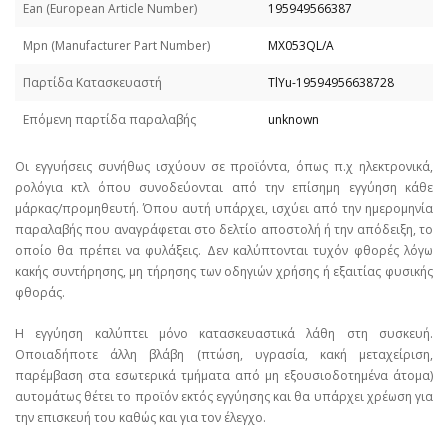
Εan (European Article Number)
195949566387
Mpn (Manufacturer Part Number)
MX053QL/A
Παρτίδα Κατασκευαστή
TlYu-19594956638728
Επόμενη παρτίδα παραλαβής
unknown
Οι εγγυήσεις συνήθως ισχύουν σε προϊόντα, όπως π.χ ηλεκτρονικά,
ρολόγια κτλ όπου συνοδεύονται από την επίσημη εγγύηση κάθε
μάρκας/προμηθευτή. Όπου αυτή υπάρχει, ισχύει από την ημερομηνία
παραλαβής που αναγράφεται στο δελτίο αποστολή ή την απόδειξη, το
οποίο θα πρέπει να φυλάξεις. Δεν καλύπτονται τυχόν φθορές λόγω
κακής συντήρησης, μη τήρησης των οδηγιών χρήσης ή εξαιτίας φυσικής
φθοράς.
Η εγγύηση καλύπτει μόνο κατασκευαστικά λάθη στη συσκευή.
Οποιαδήποτε άλλη βλάβη (πτώση, υγρασία, κακή μεταχείριση,
παρέμβαση στα εσωτερικά τμήματα από μη εξουσιοδοτημένα άτομα)
αυτομάτως θέτει το προϊόν εκτός εγγύησης και θα υπάρχει χρέωση για
την επισκευή του καθώς και για τον έλεγχο.