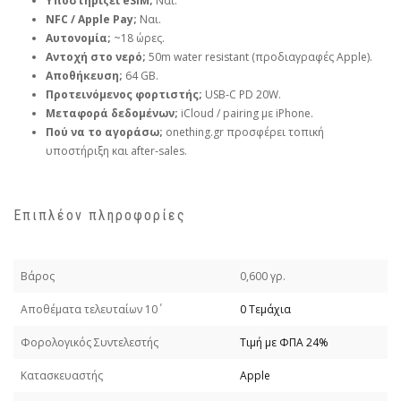
Υποστηρίζει eSIM;
Ναι.
NFC / Apple Pay;
Ναι.
Αυτονομία;
~18 ώρες.
Αντοχή στο νερό;
50m water resistant (προδιαγραφές Apple).
Αποθήκευση;
64 GB.
Προτεινόμενος φορτιστής;
USB‑C PD 20W.
Μεταφορά δεδομένων;
iCloud / pairing με iPhone.
Πού να το αγοράσω;
onething.gr προσφέρει τοπική
υποστήριξη και after‑sales.
Επιπλέον πληροφορίες
Βάρος
0,600 γρ.
Απoθέματα τελευταίων 10΄
0 Τεμάχια
Φορολογικός Συντελεστής
Τιμή με ΦΠΑ 24%
Κατασκευαστής
Apple