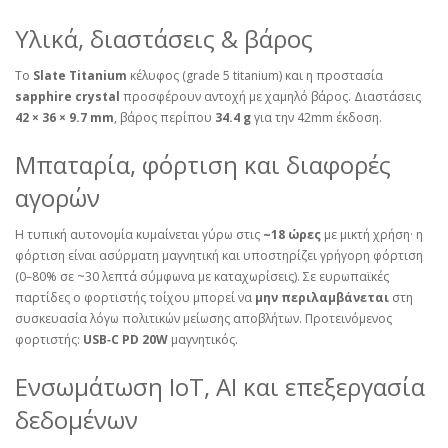
Υλικά, διαστάσεις & βάρος
Το
Slate Titanium
κέλυφος (grade 5 titanium) και η προστασία
sapphire crystal
προσφέρουν αντοχή με χαμηλό βάρος. Διαστάσεις
42 × 36 × 9.7 mm
, βάρος περίπου
34.4 g
για την 42mm έκδοση.
Μπαταρία, φόρτιση και διαφορές
αγορών
Η τυπική αυτονομία κυμαίνεται γύρω στις
~18 ώρες
με μικτή χρήση· η
φόρτιση είναι ασύρματη μαγνητική και υποστηρίζει γρήγορη φόρτιση
(0–80% σε ~30 λεπτά σύμφωνα με καταχωρίσεις). Σε ευρωπαϊκές
παρτίδες ο φορτιστής τοίχου μπορεί να
μην περιλαμβάνεται
στη
συσκευασία λόγω πολιτικών μείωσης αποβλήτων. Προτεινόμενος
φορτιστής:
USB‑C PD 20W
μαγνητικός.
Ενσωμάτωση IoT, AI και επεξεργασία
δεδομένων