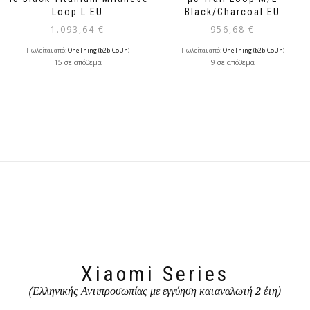
Loop L EU
Black/Charcoal EU
1.093,64
€
956,68
€
Πωλείται από:
OneThing (b2b-CoUn)
Πωλείται από:
OneThing (b2b-CoUn)
15 σε απόθεμα
9 σε απόθεμα
Xiaomi Series
(Ελληνικής Αντιπροσωπίας με εγγύηση καταναλωτή 2 έτη)