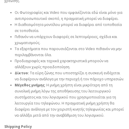
χρέωσης.
Οι Φωτογραφίες και Video που εμφανίζονται εδώ είναι μόνο για
αντιπροσωπευτικό σκοπό, η πραγματική μπορεί να διαφέρει.
Η διαθεσιμότητα μοντέλου μπορεί να διαφέρει από τοποθεσία
σε τοποθεσία.
Πιθανόν να υπάρχουν διαφορές σε λεπτομέρειες, σχέδια και
χρωματισμούς.
Τα εξαρτήματα που παρουσιάζονται στο Video πιθανόν να μην
περιλαμβάνονται όλα.
Προδιαγραφές και τεχνικά χαρακτηριστικά μπορούν να
αλλάξουν χωρίς προειδοποίηση.
Δίκτυο:
Τα εύρη ζώνης που υποστηρίζει η συσκευή ενδέχεται
να διαφέρουν ανάλογα με την περιοχή ή τον πάροχο υπηρεσιών.
Μέγεθος μνήμης
: Η μνήμη χρήστη είναι μικρότερη από τη
συνολική μνήμη λόγω της αποθήκευσης του λειτουργικού
συστήματος και του λογισμικού που χρησιμοποιείται για τη
λειτουργία του τηλεφώνου. Η πραγματική μνήμη χρήστη θα
διαφέρει ανάλογα με τον χειριστή κινητής τηλεφωνίας και μπορεί
να αλλάξει μετά από την αναβάθμιση του λογισμικού.
Shipping Policy