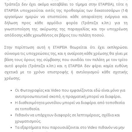
Τράπεζα δεν έχει ακόμα καταβάλει το τίμημα στην ΕΤΑΙΡΕΙΑ), τότε η
ΕΤΑΙΡΕΙΑ υποχρεούται εντός της προθεσμίας των δεκατεσσάρων (14)
εργασίμων ημερών να επισπεύσει κάθε απαραίτητη ενέργεια και
δήλωση προς κάθε αρμόδιο φορέα (Τράπεζα κ.λπ.) για τη
γνωστοποίηση της ακύρωσης της παραγγελίας και την υποχρέωση
απόδοσης κάθε χρεωθέντος σε βάρος του πελάτη ποσού.
Στην περίπτωση αυτή η ΕΤΑΙΡΕΙΑ θεωρείται ότι έχει εκπληρώσει
σύννομα τις υποχρεώσεις της, και η αναίρεση κάθε χρέωσης θα γίνει με
βάση τους όρους της σύμβασης που συνδέει τον πελάτη με τον τρίτο
αυτό φορέα (Τράπεζα κ.λπ.) και η ΕΤΑΙΡΕΙΑ δεν φέρει καμία ευθύνη
σχετικά με το χρόνο επιστροφής ή αντιλογισμού κάθε σχετικής
χρέωσης.
Οι Φωτογραφίες και Video που εμφανίζονται εδώ είναι μόνο για
αντιπροσωπευτικό σκοπό, η πραγματική μπορεί να διαφέρει.
Η διαθεσιμότητα μοντέλου μπορεί να διαφέρει από τοποθεσία
σε τοποθεσία.
Πιθανόν να υπάρχουν διαφορές σε λεπτομέρειες, σχέδια και
χρωματισμούς.
Τα εξαρτήματα που παρουσιάζονται στο Video πιθανόν να μην