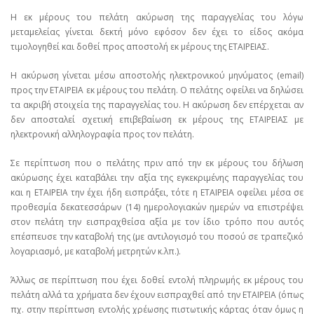
Η εκ μέρους του πελάτη ακύρωση της παραγγελίας του λόγω
μεταμελείας γίνεται δεκτή μόνο εφόσον δεν έχει το είδος ακόμα
τιμολογηθεί και δοθεί προς αποστολή εκ μέρους της ΕΤΑΙΡΕΙΑΣ.
Η ακύρωση γίνεται μέσω αποστολής ηλεκτρονικού μηνύματος (email)
προς την ΕΤΑΙΡΕΙΑ εκ μέρους του πελάτη. Ο πελάτης οφείλει να δηλώσει
τα ακριβή στοιχεία της παραγγελίας του. Η ακύρωση δεν επέρχεται αν
δεν αποσταλεί σχετική επιβεβαίωση εκ μέρους της ΕΤΑΙΡΕΙΑΣ με
ηλεκτρονική αλληλογραφία προς τον πελάτη.
Σε περίπτωση που ο πελάτης πριν από την εκ μέρους του δήλωση
ακύρωσης έχει καταβάλει την αξία της εγκεκριμένης παραγγελίας του
και η ΕΤΑΙΡΕΙΑ την έχει ήδη εισπράξει, τότε η ΕΤΑΙΡΕΙΑ οφείλει μέσα σε
προθεσμία δεκατεσσάρων (14) ημερολογιακών ημερών να επιστρέψει
στον πελάτη την εισπραχθείσα αξία με τον ίδιο τρόπο που αυτός
επέσπευσε την καταβολή της (με αντιλογισμό του ποσού σε τραπεζικό
λογαριασμό, με καταβολή μετρητών κ.λπ.).
Άλλως σε περίπτωση που έχει δοθεί εντολή πληρωμής εκ μέρους του
πελάτη αλλά τα χρήματα δεν έχουν εισπραχθεί από την ΕΤΑΙΡΕΙΑ (όπως
πχ. στην περίπτωση εντολής χρέωσης πιστωτικής κάρτας όταν όμως η