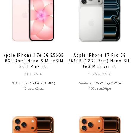
Apple iPhone 17e 5G 256GB
Apple iPhone 17 Pro 5G
(8GB Ram) Nano-SIM +eSIM
256GB (12GB Ram) Nano-SIM
Soft Pink EU
+eSIM Silver EU
713,95
€
1.258,04
€
Πωλείται από:
OneThing (b2b-TlYu)
Πωλείται από:
OneThing (b2b-TlYu)
13 σε απόθεμα
100 σε απόθεμα