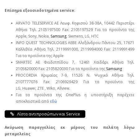
Επίσημα εξουσιοδοτημένα service:
ARVATO TELESERVICE ΑΕ Λεωφ. Κηφισού 38-38Α, 10442 Περιστέρι
Αθήνα Τηλ. 2105197500 Fax: 2105197529 Για τα προϊόντα της
Apple, Sony, Nokia,
Samsung
, Siemens, LG, HTC
INFO QUEST TECHNOLOGIES ΑΕΒΕ Αλεξάνδρου Πάντου 25, 17671
Καλλιθέα Αθήνα Τηλ. 2119991000, 2119994000 Fax: 2119991499
Για τα προϊόντα της Apple
SMARTEC ΑΕ Φειδιππίδου 7, 12461 Χαϊδάρι Αθήνα Τηλ.
2105820000 Fax: 2105820030 Για τα προϊόντα της
Samsung
PROCORDIA Κριμαίας 7-9, 11526 Ν. Ψυχικό Αθήνα Τηλ.
2107777076 Fax: 2106929429 Για τα προϊόντα της
LG, Huawei, ΖΤΕ , Wiko, Allview.
Για τα προϊόντα της OnePlus η υποστήριξη παρέχετε
αποκλειστικά από
εδώ
Λίστα αντιπροσώπων και Service
Ακύρωση παραγγελίας εκ μέρους του πελάτη λόγω
μεταμελείας