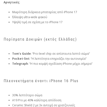
Αρνητικές
:
Μικρότερη διάρκεια μπαταρίας από iPhone 17
Έλλειψη ultra‑wide φακού
Υψηλή τιμή σε σχέση με το iPhone 17
Πορίσματα Δοκιμών (εκτός Ελλάδας)
Tom’s Guide
: “Pro-level chip σε απίστευτα λεπτό σώμα”
Pocket-lint
: “Η λεπτότητα επηρεάζει την αυτονομία”
Telegraph
: “Η πιο κομψή σχεδίαση iPhone μέχρι σήμερα”
Πλεονεκτήματα έναντι iPhone 16 Plus
30% λεπτότερο σώμα
A19 Pro με 40% καλύτερη απόδοση
Ceramic Shield 2 με 3x αντοχή σε γρατζουνιές