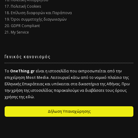
17. Πολιτική Cookies
18. Επίλυση διαφορών και Παράπονα
19. Όροι συμμετοχής διαγωνισμών
20. GDPR Compliant
21. My Service
Γενικός κανονισμός
Το
OneThing.gr
είναι η ιστοσελίδα που εκπροσωπείται από την
επιχείρηση
Most Media
. Λειτουργεί κάτω από το νομικό πλαίσιο της
Ελληνικής Επικράτειας και υπόκειται στα δικαστήρια της Αθήνας. Πριν
την χρήση της ιστοσελίδας παρακαλούμε να διαβάσατε τους όρους
χρήσης της
εδώ.
Δήλωση Υπαναχώρησης