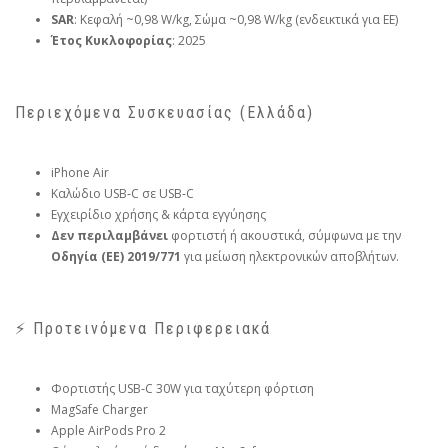
SAR
: Κεφαλή ~0,98 W/kg, Σώμα ~0,98 W/kg (ενδεικτικά για ΕΕ)
Έτος Κυκλοφορίας
: 2025
Περιεχόμενα Συσκευασίας (Ελλάδα)
iPhone Air
Καλώδιο USB‑C σε USB‑C
Εγχειρίδιο χρήσης & κάρτα εγγύησης
Δεν περιλαμβάνει
φορτιστή ή ακουστικά, σύμφωνα με την
Οδηγία (ΕΕ) 2019/771
για μείωση ηλεκτρονικών αποβλήτων.
⚡ Προτεινόμενα Περιφερειακά
Φορτιστής USB‑C 30W για ταχύτερη φόρτιση
MagSafe Charger
Apple AirPods Pro 2