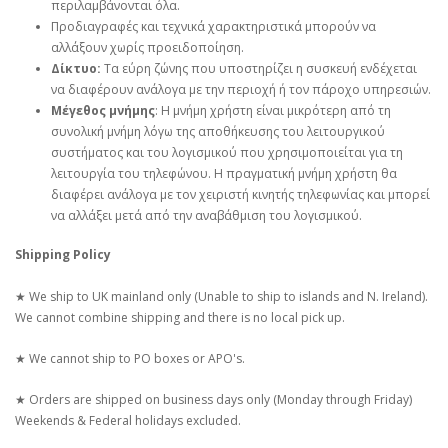
περιλαμβάνονται όλα.
Προδιαγραφές και τεχνικά χαρακτηριστικά μπορούν να
αλλάξουν χωρίς προειδοποίηση.
Δίκτυο:
Τα εύρη ζώνης που υποστηρίζει η συσκευή ενδέχεται
να διαφέρουν ανάλογα με την περιοχή ή τον πάροχο υπηρεσιών.
Μέγεθος μνήμης
: Η μνήμη χρήστη είναι μικρότερη από τη
συνολική μνήμη λόγω της αποθήκευσης του λειτουργικού
συστήματος και του λογισμικού που χρησιμοποιείται για τη
λειτουργία του τηλεφώνου. Η πραγματική μνήμη χρήστη θα
διαφέρει ανάλογα με τον χειριστή κινητής τηλεφωνίας και μπορεί
να αλλάξει μετά από την αναβάθμιση του λογισμικού.
Shipping Policy
★ We ship to UK mainland only (Unable to ship to islands and N. Ireland).
We cannot combine shipping and there is no local pick up.
★ We cannot ship to PO boxes or APO's.
★ Orders are shipped on business days only (Monday through Friday)
Weekends & Federal holidays excluded.