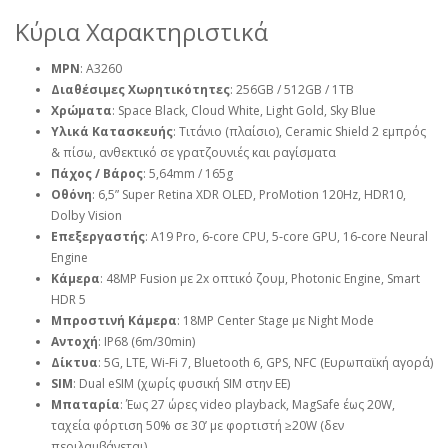
Κύρια Χαρακτηριστικά
MPN
: A3260
Διαθέσιμες Χωρητικότητες
: 256GB / 512GB / 1TB
Χρώματα
: Space Black, Cloud White, Light Gold, Sky Blue
Υλικά Κατασκευής
: Τιτάνιο (πλαίσιο), Ceramic Shield 2 εμπρός
& πίσω, ανθεκτικό σε γρατζουνιές και ραγίσματα
Πάχος / Βάρος
: 5,64mm / 165g
Οθόνη
: 6,5” Super Retina XDR OLED, ProMotion 120Hz, HDR10,
Dolby Vision
Επεξεργαστής
: A19 Pro, 6‑core CPU, 5‑core GPU, 16‑core Neural
Engine
Κάμερα
: 48MP Fusion με 2x οπτικό ζουμ, Photonic Engine, Smart
HDR 5
Μπροστινή Κάμερα
: 18MP Center Stage με Night Mode
Αντοχή
: IP68 (6m/30min)
Δίκτυα
: 5G, LTE, Wi‑Fi 7, Bluetooth 6, GPS, NFC (Ευρωπαϊκή αγορά)
SIM
: Dual eSIM (χωρίς φυσική SIM στην ΕΕ)
Μπαταρία
: Έως 27 ώρες video playback, MagSafe έως 20W,
ταχεία φόρτιση 50% σε 30’ με φορτιστή ≥20W (δεν
περιλαμβάνεται)