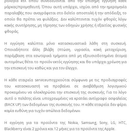
ρολόγια κτλ όπου συνοδεύονται από την επίσημη εγγύηση κάθε
μάρκας/προμηθευτή. Όπου αυτή υπάρχει, ισχύει από την ημερομηνία
παραλαβής που αναγράφεται στο δελτίο αποστολή ή την απόδειξη, το
οποίο θα πρέπει να φυλάξεις. Δεν καλύπτονται τυχόν φθορές λόγω
κακής συντήρησης, μη τήρησης των οδηγιών χρήσης ή εξαιτίας φυσικής
φθοράς.
Η εγγύηση καλύπτει μόνο κατασκευαστικά λάθη στη συσκευή.
Οποιαδήποτε άλλη βλάβη (πτώση, υγρασία, κακή μεταχείριση,
παρέμβαση στα εσωτερικά τμήματα από μη εξουσιοδοτημένα άτομα)
αυτομάτως θέτει το προϊόν εκτός εγγύησης και θα υπάρχει χρέωση για
την επισκευή του καθώς και για τον έλεγχο.
Η κάθε εταιρεία serviceυποχρεούται σύμφωνα με τις προδιαγραφές
του κατασκευαστή να προβαίνει σε αναβάθμιση λογισμικού
προκειμένου να ολοκληρώσει την επισκευή της συσκευής. Για το λόγο
αυτό ο πελάτης είναι υποχρεωμένος να κρατάει αντίγραφο ασφαλείας
(BACK UP) των δεδομένων της συσκευής του. Η κάθε εταιρεία δεν φέρει
καμία ευθύνη για τυχόν απώλεια δεδομένων.
Η εγγύηση για τα προϊόντα της Nokia, Samsung, Sony, LG, HTC,
Blackberry είναι 2 χρόνια και 12 μήνες για τα προϊόντα της Apple.