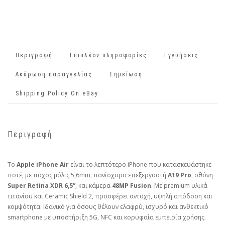
Περιγραφή
Επιπλέον πληροφορίες
Εγγυήσεις
Ακύρωση παραγγελίας
Σημείωση
Shipping Policy On eBay
Περιγραφή
Το
Apple iPhone Air
είναι το λεπτότερο iPhone που κατασκευάστηκε
ποτέ, με πάχος μόλις 5,6mm, πανίσχυρο επεξεργαστή
A19 Pro
, οθόνη
Super Retina XDR 6,5”
, και κάμερα
48MP Fusion
. Με premium υλικά
τιτανίου και Ceramic Shield 2, προσφέρει αντοχή, υψηλή απόδοση και
κομψότητα. Ιδανικό για όσους θέλουν ελαφρύ, ισχυρό και ανθεκτικό
smartphone με υποστήριξη 5G, NFC και κορυφαία εμπειρία χρήσης.