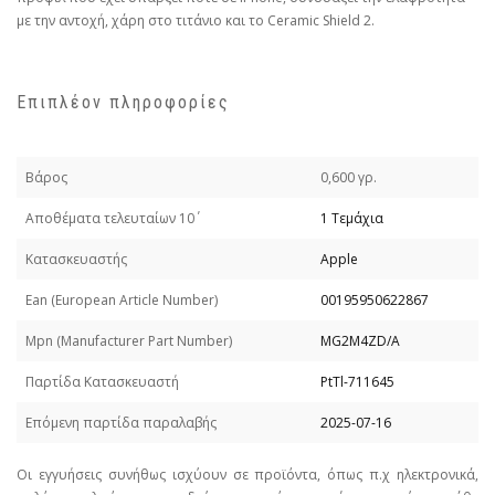
με την αντοχή, χάρη στο τιτάνιο και το Ceramic Shield 2.
Επιπλέον πληροφορίες
Βάρος
0,600 γρ.
Απoθέματα τελευταίων 10΄
1 Τεμάχια
Κατασκευαστής
Apple
Εan (European Article Number)
00195950622867
Mpn (Manufacturer Part Number)
MG2M4ZD/A
Παρτίδα Κατασκευαστή
PtTl-711645
Επόμενη παρτίδα παραλαβής
2025-07-16
Οι εγγυήσεις συνήθως ισχύουν σε προϊόντα, όπως π.χ ηλεκτρονικά,