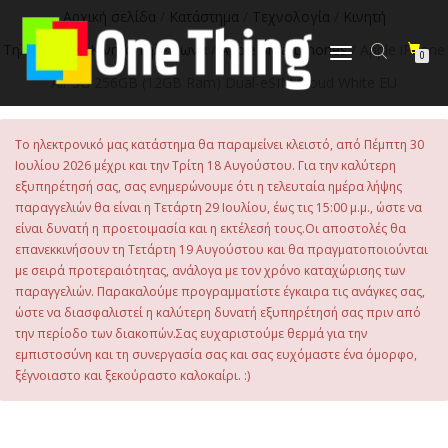
Αρχική σελίδα
/
Κατάστημα
/
Τεχνολογία
/
Κινητή
Τηλεφωνία
/
Κινητά Τηλέφωνα
/
Apple Smartphones
/ Apple iPhone
Εναλλαγή
0
πλοήγησης
Air 5G 256GB (12GB Ram) Dual-eSIM Cloud White EU
Το ηλεκτρονικό μας κατάστημα θα παραμείνει κλειστό, από Πέμπτη 30
Ιουλίου 2026 μέχρι και την Τρίτη 18 Αυγούστου. Για την καλύτερη
εξυπηρέτησή σας, σας ενημερώνουμε ότι η τελευταία ημέρα λήψης
παραγγελιών θα είναι η Τετάρτη 29 Ιουλίου, έως τις 15:00 μ.μ., ώστε να
είναι δυνατή η προετοιμασία και η εκτέλεσή τους.Οι αποστολές θα
επανεκκινήσουν τη Τετάρτη 19 Αυγούστου και θα πραγματοποιούνται
με σειρά προτεραιότητας, ανάλογα με τον χρόνο καταχώρισης των
παραγγελιών. Παρακαλούμε προγραμματίστε έγκαιρα τις ανάγκες σας,
ώστε να διασφαλιστεί η καλύτερη δυνατή εξυπηρέτησή σας πριν από
την περίοδο των διακοπών.Σας ευχαριστούμε θερμά για την
εμπιστοσύνη και τη συνεργασία σας και σας ευχόμαστε ένα όμορφο,
ξέγνοιαστο και ξεκούραστο καλοκαίρι. :)