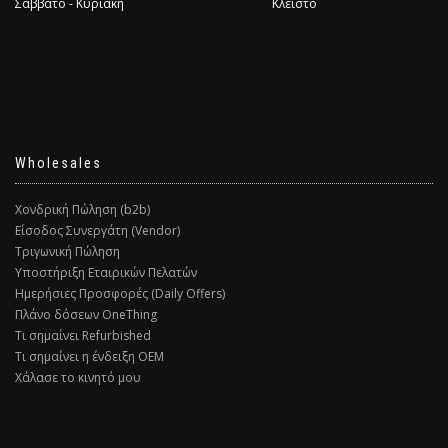
Σάββατο - Κυριακή
Κλειστό
Wholesales
Χονδρική Πώληση (b2b)
Είσοδος Συνεργάτη (Vendor)
Τριγωνική Πώληση
Υποστήριξη Εταιρικών Πελατών
Ημερήσιες Προσφορές (Daily Offers)
Πλάνο δόσεων OneThing
Τι σημαίνει Refurbished
Τι σημαίνει η ένδειξη ΟΕΜ
Χάλασε το κινητό μου