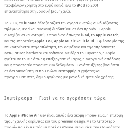
περιβάλλον χρήστη στο ευρύ κοινό, ενώ το
iPod
το 2001
επαναστάτησε στη μουσική βιομηχανία.
Το 2007, το
iPhone
άλλαξε ριζικά την αγορά κινητών, συνδυάζοντας
τηλέφωνο, iPod και συσκευή διαδικτύου σε ένα προϊόν. Η Apple
συνεχίζει να καινοτομεί με προϊόντα όπως το
iPad
, το
Apple Watch
,
και τις υπηρεσίες
Apple TV+
,
Apple Music
και
iCloud
. Η φιλοσοφία της
επικεντρώνεται στην απλότητα, την ασφάλεια και την απρόσκοπτη
ενσωμάτωση hardware και software. Με έδρα το Cupertino, η Apple
ηγείται σε τομείς όπως η επεξεργαστική ισχύς, η ενεργειακή απόδοση
και η προστασία προσωπικών δεδομένων. Η ανάπτυξή της βασίζεται
σε ένα οικοσύστημα που ενώνει εκατομμύρια χρήστες και
προγραμματιστές, δημιουργώντας μια μοναδική εμπειρία χρήσης.
Συμπέρασμα – Γιατί να το αγοράσετε τώρα
Το
Apple iPhone Air
δεν είναι απλώς ένα ακόμη iPhone· είναι η επιτομή
της μηχανικής ακρίβειας και του premium design. Με το λεπτότερο
προφίλ που έχει υπάρξει ποτέ σε iPhone, συνδυάζει την ελαφρότητα