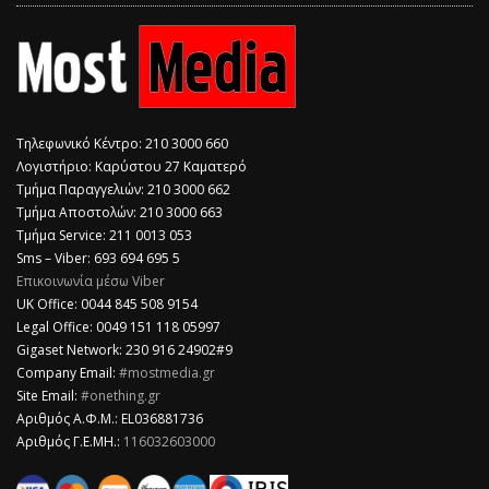
Τηλεφωνικό Κέντρο: 210 3000 660
Λογιστήριο: Καρύστου 27 Καματερό
Τμήμα Παραγγελιών: 210 3000 662
Τμήμα Αποστολών: 210 3000 663
Τμήμα Service: 211 0013 053
Sms – Viber: 693 694 695 5
Επικοινωνία μέσω Viber
​UK Office: 0044 845 508 9154
Legal Office: 0049 151 118 05997
Gigaset Network: 230 916 24902#9
Company Email:
#mostmedia.gr
Site Email:
#onething.gr
Αριθμός Α.Φ.Μ.: EL036881736
Αριθμός Γ.Ε.ΜΗ.:
116032603000