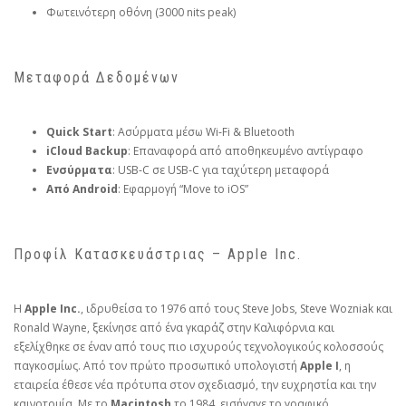
Φωτεινότερη οθόνη (3000 nits peak)
Μεταφορά Δεδομένων
Quick Start
: Ασύρματα μέσω Wi‑Fi & Bluetooth
iCloud Backup
: Επαναφορά από αποθηκευμένο αντίγραφο
Ενσύρματα
: USB‑C σε USB‑C για ταχύτερη μεταφορά
Από Android
: Εφαρμογή “Move to iOS”
Προφίλ Κατασκευάστριας – Apple Inc.
Η
Apple Inc.
, ιδρυθείσα το 1976 από τους Steve Jobs, Steve Wozniak και
Ronald Wayne, ξεκίνησε από ένα γκαράζ στην Καλιφόρνια και
εξελίχθηκε σε έναν από τους πιο ισχυρούς τεχνολογικούς κολοσσούς
παγκοσμίως. Από τον πρώτο προσωπικό υπολογιστή
Apple I
, η
εταιρεία έθεσε νέα πρότυπα στον σχεδιασμό, την ευχρηστία και την
καινοτομία. Με το
Macintosh
το 1984, εισήγαγε το γραφικό