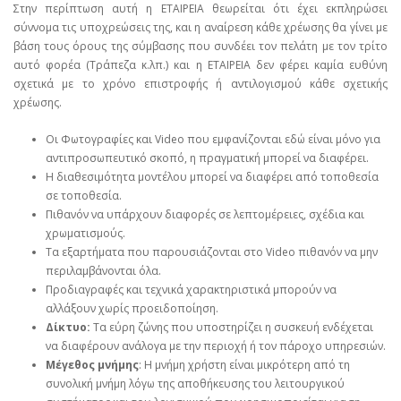
Στην περίπτωση αυτή η ΕΤΑΙΡΕΙΑ θεωρείται ότι έχει εκπληρώσει
σύννομα τις υποχρεώσεις της, και η αναίρεση κάθε χρέωσης θα γίνει με
βάση τους όρους της σύμβασης που συνδέει τον πελάτη με τον τρίτο
αυτό φορέα (Τράπεζα κ.λπ.) και η ΕΤΑΙΡΕΙΑ δεν φέρει καμία ευθύνη
σχετικά με το χρόνο επιστροφής ή αντιλογισμού κάθε σχετικής
χρέωσης.
Οι Φωτογραφίες και Video που εμφανίζονται εδώ είναι μόνο για
αντιπροσωπευτικό σκοπό, η πραγματική μπορεί να διαφέρει.
Η διαθεσιμότητα μοντέλου μπορεί να διαφέρει από τοποθεσία
σε τοποθεσία.
Πιθανόν να υπάρχουν διαφορές σε λεπτομέρειες, σχέδια και
χρωματισμούς.
Τα εξαρτήματα που παρουσιάζονται στο Video πιθανόν να μην
περιλαμβάνονται όλα.
Προδιαγραφές και τεχνικά χαρακτηριστικά μπορούν να
αλλάξουν χωρίς προειδοποίηση.
Δίκτυο:
Τα εύρη ζώνης που υποστηρίζει η συσκευή ενδέχεται
να διαφέρουν ανάλογα με την περιοχή ή τον πάροχο υπηρεσιών.
Μέγεθος μνήμης
: Η μνήμη χρήστη είναι μικρότερη από τη
συνολική μνήμη λόγω της αποθήκευσης του λειτουργικού