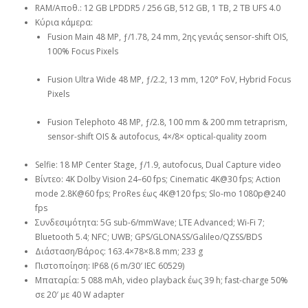
RAM/Αποθ.: 12 GB LPDDR5 / 256 GB, 512 GB, 1 TB, 2 TB UFS 4.0
Κύρια κάμερα:
Fusion Main 48 MP, ƒ/1.78, 24 mm, 2ης γενιάς sensor-shift OIS,
100% Focus Pixels
Fusion Ultra Wide 48 MP, ƒ/2.2, 13 mm, 120° FoV, Hybrid Focus
Pixels
Fusion Telephoto 48 MP, ƒ/2.8, 100 mm & 200 mm tetraprism,
sensor-shift OIS & autofocus, 4×/8× optical-quality zoom
Selfie: 18 MP Center Stage, ƒ/1.9, autofocus, Dual Capture video
Βίντεο: 4K Dolby Vision 24–60 fps; Cinematic 4K@30 fps; Action
mode 2.8K@60 fps; ProRes έως 4K@120 fps; Slo-mo 1080p@240
fps
Συνδεσιμότητα: 5G sub-6/mmWave; LTE Advanced; Wi-Fi 7;
Bluetooth 5.4; NFC; UWB; GPS/GLONASS/Galileo/QZSS/BDS
Διάσταση/Βάρος: 163.4×78×8.8 mm; 233 g
Πιστοποίηση: IP68 (6 m/30′ IEC 60529)
Μπαταρία: 5 088 mAh, video playback έως 39 h; fast-charge 50%
σε 20′ με 40 W adapter