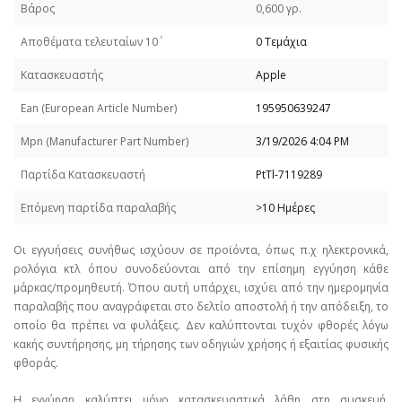
Βάρος
0,600 γρ.
Απoθέματα τελευταίων 10΄
0 Τεμάχια
Κατασκευαστής
Apple
Εan (European Article Number)
195950639247
Mpn (Manufacturer Part Number)
3/19/2026 4:04 PM
Παρτίδα Κατασκευαστή
PtTl-7119289
Επόμενη παρτίδα παραλαβής
>10 Ημέρες
Οι εγγυήσεις συνήθως ισχύουν σε προϊόντα, όπως π.χ ηλεκτρονικά,
ρολόγια κτλ όπου συνοδεύονται από την επίσημη εγγύηση κάθε
μάρκας/προμηθευτή. Όπου αυτή υπάρχει, ισχύει από την ημερομηνία
παραλαβής που αναγράφεται στο δελτίο αποστολή ή την απόδειξη, το
οποίο θα πρέπει να φυλάξεις. Δεν καλύπτονται τυχόν φθορές λόγω
κακής συντήρησης, μη τήρησης των οδηγιών χρήσης ή εξαιτίας φυσικής
φθοράς.
Η εγγύηση καλύπτει μόνο κατασκευαστικά λάθη στη συσκευή.