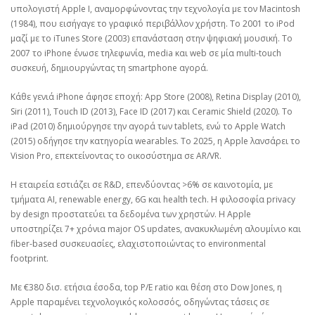
υπολογιστή Apple I, αναμορφώνοντας την τεχνολογία με τον Macintosh
(1984), που εισήγαγε το γραφικό περιβάλλον χρήστη. Το 2001 το iPod
μαζί με το iTunes Store (2003) επανάσταση στην ψηφιακή μουσική. Το
2007 το iPhone ένωσε τηλεφωνία, media και web σε μία multi-touch
συσκευή, δημιουργώντας τη smartphone αγορά.
Κάθε γενιά iPhone άφησε εποχή: App Store (2008), Retina Display (2010),
Siri (2011), Touch ID (2013), Face ID (2017) και Ceramic Shield (2020). Το
iPad (2010) δημιούργησε την αγορά των tablets, ενώ το Apple Watch
(2015) οδήγησε την κατηγορία wearables. Το 2025, η Apple λανσάρει το
Vision Pro, επεκτείνοντας το οικοσύστημα σε AR/VR.
Η εταιρεία εστιάζει σε R&D, επενδύοντας >6% σε καινοτομία, με
τμήματα AI, renewable energy, 6G και health tech. Η φιλοσοφία privacy
by design προστατεύει τα δεδομένα των χρηστών. Η Apple
υποστηρίζει 7+ χρόνια major OS updates, ανακυκλωμένη αλουμίνιο και
fiber-based συσκευασίες, ελαχιστοποιώντας το environmental
footprint.
Με €380 δισ. ετήσια έσοδα, top P/E ratio και θέση στο Dow Jones, η
Apple παραμένει τεχνολογικός κολοσσός, οδηγώντας τάσεις σε