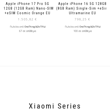
Apple iPhone 17 Pro 5G
Apple iPhone 16 5G 128GB
512GB (12GB Ram) Nano-SIM
(8GB Ram) Single-Sim +eSim
+eSIM Cosmic Orange EU
Ultramarine EU
1.505,82
€
798,25
€
Πωλείται από:
OneThing (b2b-TlYu)
Πωλείται από:
OneThing (b2b-TlYu)
67 σε απόθεμα
100 σε απόθεμα
Xiaomi Series