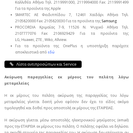
Καλλιθέα Αθήνα Τηλ. 2119991000, 2119994000 Fax: 2119991499
Για τα προϊόντα της Apple
SMARTEC ΑΕ Φειδιππίδου 7, 12461 Χαϊδάρι Αθήνα Τηλ.
2105820000 Fax: 2105820030 Για τα προϊόντα της
Samsung
PROCORDIA Κριμαίας 7-9, 11526 Ν. Ψυχικό Αθήνα Τηλ.
2107777076 Fax: 2106929429 Για τα προϊόντα της
LG, Huawei, ΖΤΕ , Wiko, Allview.
Για τα προϊόντα της OnePlus η υποστήριξη παρέχετε
αποκλειστικά από
εδώ
Λίστα αντιπροσώπων και Service
Ακύρωση παραγγελίας εκ μέρους του πελάτη λόγω
μεταμελείας
Η εκ μέρους του πελάτη ακύρωση της παραγγελίας του λόγω
μεταμελείας γίνεται δεκτή μόνο εφόσον δεν έχει το είδος ακόμα
τιμολογηθεί και δοθεί προς αποστολή εκ μέρους της ΕΤΑΙΡΕΙΑΣ.
Η ακύρωση γίνεται μέσω αποστολής ηλεκτρονικού μηνύματος (email)
προς την ΕΤΑΙΡΕΙΑ εκ μέρους του πελάτη. Ο πελάτης οφείλει να δηλώσει
τα ακριβή στοιχεία της παραγγελίας του. Η ακύρωση δεν επέρχεται αν