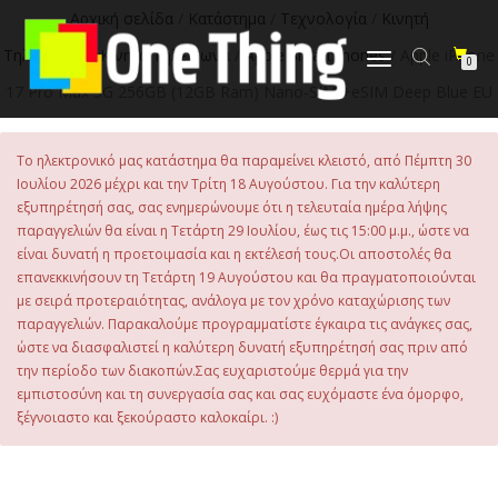
στο
Αρχική σελίδα
/
Κατάστημα
/
Τεχνολογία
/
Κινητή
περιεχόμενο
Τηλεφωνία
/
Κινητά Τηλέφωνα
/
Apple Smartphones
/ Apple iPhone
Εναλλαγή
0
πλοήγησης
17 Pro Max 5G 256GB (12GB Ram) Nano-SIM +eSIM Deep Blue EU
Το ηλεκτρονικό μας κατάστημα θα παραμείνει κλειστό, από Πέμπτη 30
Ιουλίου 2026 μέχρι και την Τρίτη 18 Αυγούστου. Για την καλύτερη
εξυπηρέτησή σας, σας ενημερώνουμε ότι η τελευταία ημέρα λήψης
παραγγελιών θα είναι η Τετάρτη 29 Ιουλίου, έως τις 15:00 μ.μ., ώστε να
είναι δυνατή η προετοιμασία και η εκτέλεσή τους.Οι αποστολές θα
επανεκκινήσουν τη Τετάρτη 19 Αυγούστου και θα πραγματοποιούνται
με σειρά προτεραιότητας, ανάλογα με τον χρόνο καταχώρισης των
παραγγελιών. Παρακαλούμε προγραμματίστε έγκαιρα τις ανάγκες σας,
ώστε να διασφαλιστεί η καλύτερη δυνατή εξυπηρέτησή σας πριν από
την περίοδο των διακοπών.Σας ευχαριστούμε θερμά για την
εμπιστοσύνη και τη συνεργασία σας και σας ευχόμαστε ένα όμορφο,
ξέγνοιαστο και ξεκούραστο καλοκαίρι. :)