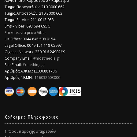
Λογιστήριο: Καρύστου 27 Καματερό
Τμήμα Παραγγελιών: 210 3000 662
Τμήμα Αποστολών: 210 3000 663
Τμήμα Service: 211 0013 053
Sms – Viber: 693 694 695 5
Επικοινωνία μέσω Viber
​UK Office: 0044 845 508 9154
Legal Office: 0049 151 118 05997
Gigaset Network: 230 916 24902#9
Company Email:
#mostmedia.gr
Site Email:
#onething.gr
Αριθμός Α.Φ.Μ.: EL036881736
Αριθμός Γ.Ε.ΜΗ.:
116032603000
Χρήσιμες Πληροφορίες
1. Όροι παροχής υπηρεσιών