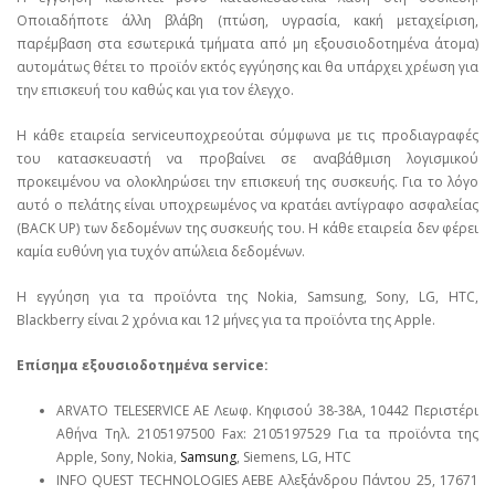
Οποιαδήποτε άλλη βλάβη (πτώση, υγρασία, κακή μεταχείριση,
παρέμβαση στα εσωτερικά τμήματα από μη εξουσιοδοτημένα άτομα)
αυτομάτως θέτει το προϊόν εκτός εγγύησης και θα υπάρχει χρέωση για
την επισκευή του καθώς και για τον έλεγχο.
Η κάθε εταιρεία serviceυποχρεούται σύμφωνα με τις προδιαγραφές
του κατασκευαστή να προβαίνει σε αναβάθμιση λογισμικού
προκειμένου να ολοκληρώσει την επισκευή της συσκευής. Για το λόγο
αυτό ο πελάτης είναι υποχρεωμένος να κρατάει αντίγραφο ασφαλείας
(BACK UP) των δεδομένων της συσκευής του. Η κάθε εταιρεία δεν φέρει
καμία ευθύνη για τυχόν απώλεια δεδομένων.
Η εγγύηση για τα προϊόντα της Nokia, Samsung, Sony, LG, HTC,
Blackberry είναι 2 χρόνια και 12 μήνες για τα προϊόντα της Apple.
Επίσημα εξουσιοδοτημένα service:
ARVATO TELESERVICE ΑΕ Λεωφ. Κηφισού 38-38Α, 10442 Περιστέρι
Αθήνα Τηλ. 2105197500 Fax: 2105197529 Για τα προϊόντα της
Apple, Sony, Nokia,
Samsung
, Siemens, LG, HTC
INFO QUEST TECHNOLOGIES ΑΕΒΕ Αλεξάνδρου Πάντου 25, 17671