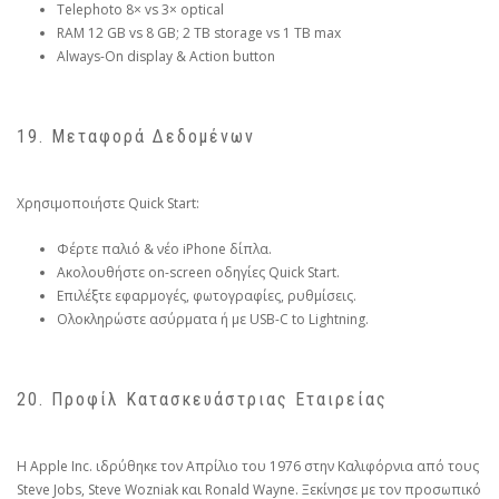
Telephoto 8× vs 3× optical
RAM 12 GB vs 8 GB; 2 TB storage vs 1 TB max
Always-On display & Action button
19. Μεταφορά Δεδομένων
Χρησιμοποιήστε Quick Start:
Φέρτε παλιό & νέο iPhone δίπλα.
Ακολουθήστε on-screen οδηγίες Quick Start.
Επιλέξτε εφαρμογές, φωτογραφίες, ρυθμίσεις.
Ολοκληρώστε ασύρματα ή με USB-C to Lightning.
20. Προφίλ Κατασκευάστριας Εταιρείας
H Apple Inc. ιδρύθηκε τον Απρίλιο του 1976 στην Καλιφόρνια από τους
Steve Jobs, Steve Wozniak και Ronald Wayne. Ξεκίνησε με τον προσωπικό