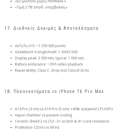
«EU μοντέλο χωρίς mmWave.»
«Τιμή 2 TB αποθ. υπερβολική.»
17. Διεθνείς Δοκιμές & Αποτελέσματα
AnTuTu v10: ~1 200 000 points
GeekBench 6 single/multi: 1 300/3 500
Display peak: 3 000 nits, typical: 1 000 nits
Battery endurance: ~39 h video playback
Repairability: Class C; drop test Class B (6 m)
18. Πλεονεκτήματα vs iPhone 16 Pro Max
A19 Pro (3 nm) vs A16 Pro (5 nm): +40% sustained CPU/GPU
Vapor chamber vs passive cooling
Ceramic Shield 2 vs CG1: 3× scratch & 4× crack resistance
ProMotion 120 Hz vs 60 Hz