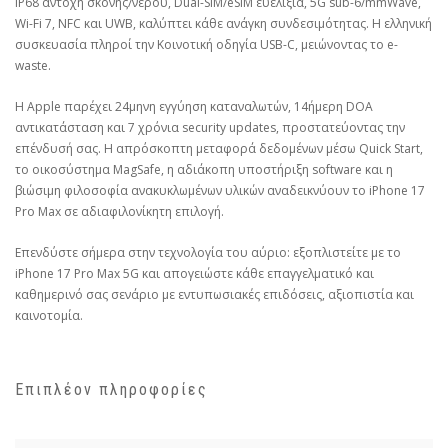
IP68 αντοχή σκόνης/νερού, Dual-SIM/eSIM ευελιξία, 5G sub-6/mmWave,
Wi-Fi 7, NFC και UWB, καλύπτει κάθε ανάγκη συνδεσιμότητας. Η ελληνική
συσκευασία πληροί την Κοινοτική οδηγία USB-C, μειώνοντας το e-
waste.
Η Apple παρέχει 24μηνη εγγύηση καταναλωτών, 14ήμερη DOA
αντικατάσταση και 7 χρόνια security updates, προστατεύοντας την
επένδυσή σας. Η απρόσκοπτη μεταφορά δεδομένων μέσω Quick Start,
το οικοσύστημα MagSafe, η αδιάκοπη υποστήριξη software και η
βιώσιμη φιλοσοφία ανακυκλωμένων υλικών αναδεικνύουν το iPhone 17
Pro Max σε αδιαφιλονίκητη επιλογή.
Επενδύστε σήμερα στην τεχνολογία του αύριο: εξοπλιστείτε με το
iPhone 17 Pro Max 5G και απογειώστε κάθε επαγγελματικό και
καθημερινό σας σενάριο με εντυπωσιακές επιδόσεις, αξιοπιστία και
καινοτομία.
Επιπλέον πληροφορίες