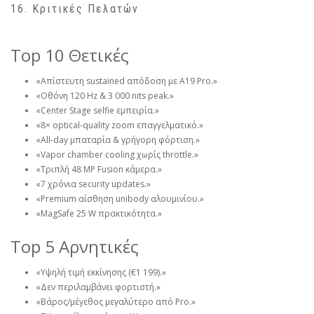
16. Κριτικές Πελατών
Top 10 Θετικές
«Απίστευτη sustained απόδοση με A19 Pro.»
«Οθόνη 120 Hz & 3 000 nits peak.»
«Center Stage selfie εμπειρία.»
«8× optical-quality zoom επαγγελματικό.»
«All-day μπαταρία & γρήγορη φόρτιση.»
«Vapor chamber cooling χωρίς throttle.»
«Τριπλή 48 MP Fusion κάμερα.»
«7 χρόνια security updates.»
«Premium αίσθηση unibody αλουμινίου.»
«MagSafe 25 W πρακτικότητα.»
Top 5 Αρνητικές
«Υψηλή τιμή εκκίνησης (€1 199).»
«Δεν περιλαμβάνει φορτιστή.»
«Βάρος/μέγεθος μεγαλύτερο από Pro.»