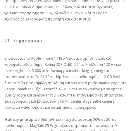
smartphones, services, wearables και smart home. Η συνεχής έρευνα σε
AI, IoT και AR/VR διαμορφώνει το μέλλον, ενώ οι υπερσύγχρονες
γραμμές παραγωγής σε ΗΠΑ, Ιρλανδία, Κίνα και Νότια Κορέα
εξασφαλίζουν κορυφαία ποιότητα και αξιοπιστία.
21. Συμπέρασμα
Επιλέγοντας το Apple iPhone 17 Pro Max 5G, ο χρήστης αποκτά
κορυφαία οθόνη Super Retina XDR OLED 6,9″ με ProMotion 120 Hz και
peak brightness 3 000 nits, ιδανική για multitasking, gaming και
παραγωγικότητα. Το A19 Pro chip 3 nm σε συνδυασμό με 12 GB RAM
διασφαλίζει απαράμιλλη απόδοση και sustained performance χάρη στη
Vapor Chamber ψύξη. Η τριπλή 48 MP Pro Fusion κάμερα με 8× optical-
quality zoom και sensor-shift OIS καλύπτει επαγγελματικές απαιτήσεις
φωτογράφισης και βίντεο, ενώ η 18 MP Center Stage selfie camera
βελτιώνει video-κλήσεις και social media περιεχόμενο.
Η all-day μπαταρία 5 088 mAh και η ταχεία φόρτιση 50% σε 20′ σε
συνδυασμό με MagSafe 25 W χαρίζουν απρόσκοπτη αυτονομία. Με