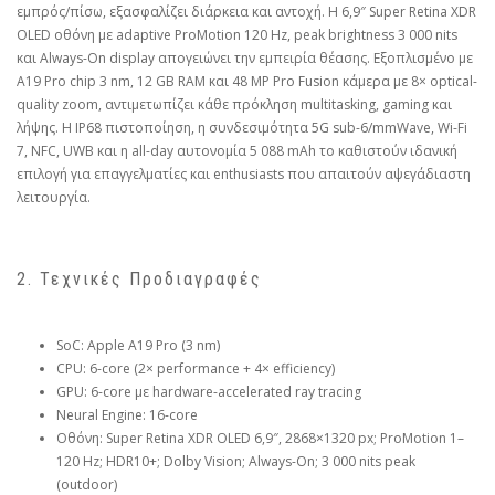
εμπρός/πίσω, εξασφαλίζει διάρκεια και αντοχή. Η 6,9″ Super Retina XDR
OLED οθόνη με adaptive ProMotion 120 Hz, peak brightness 3 000 nits
και Always-On display απογειώνει την εμπειρία θέασης. Εξοπλισμένο με
A19 Pro chip 3 nm, 12 GB RAM και 48 MP Pro Fusion κάμερα με 8× optical-
quality zoom, αντιμετωπίζει κάθε πρόκληση multitasking, gaming και
λήψης. Η IP68 πιστοποίηση, η συνδεσιμότητα 5G sub-6/mmWave, Wi-Fi
7, NFC, UWB και η all-day αυτονομία 5 088 mAh το καθιστούν ιδανική
επιλογή για επαγγελματίες και enthusiasts που απαιτούν αψεγάδιαστη
λειτουργία.
2. Τεχνικές Προδιαγραφές
SoC: Apple A19 Pro (3 nm)
CPU: 6-core (2× performance + 4× efficiency)
GPU: 6-core με hardware-accelerated ray tracing
Neural Engine: 16-core
Οθόνη: Super Retina XDR OLED 6,9″, 2868×1320 px; ProMotion 1–
120 Hz; HDR10+; Dolby Vision; Always-On; 3 000 nits peak
(outdoor)