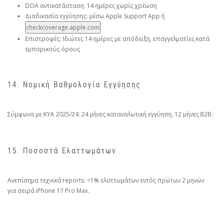
DOA αντικατάσταση: 14 ημέρες χωρίς χρέωση
Διαδικασία εγγύησης: μέσω Apple Support App ή
checkcoverage.apple.com
Επιστροφές: Ιδιώτες 14 ημέρες με απόδειξη, επαγγελματίες κατά
εμπορικούς όρους
14. Νομική Βαθμολογία Εγγύησης
Σύμφωνα με ΚΥΑ 2025/24: 24 μήνες καταναλωτική εγγύηση, 12 μήνες B2B.
15. Ποσοστά Ελαττωμάτων
Ανεπίσημα τεχνικά reports: <1% ελαττωμάτων εντός πρώτων 2 μηνών
για σειρά iPhone 17 Pro Max.