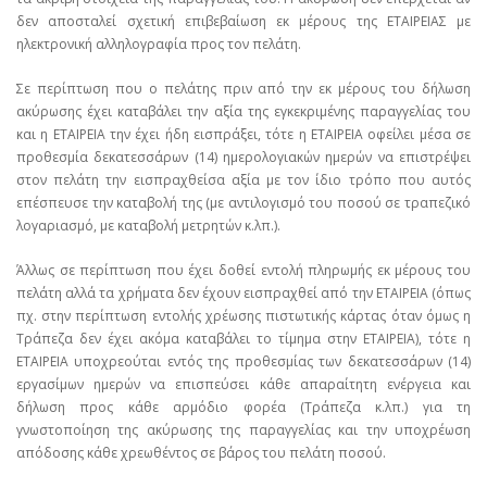
δεν αποσταλεί σχετική επιβεβαίωση εκ μέρους της ΕΤΑΙΡΕΙΑΣ με
ηλεκτρονική αλληλογραφία προς τον πελάτη.
Σε περίπτωση που ο πελάτης πριν από την εκ μέρους του δήλωση
ακύρωσης έχει καταβάλει την αξία της εγκεκριμένης παραγγελίας του
και η ΕΤΑΙΡΕΙΑ την έχει ήδη εισπράξει, τότε η ΕΤΑΙΡΕΙΑ οφείλει μέσα σε
προθεσμία δεκατεσσάρων (14) ημερολογιακών ημερών να επιστρέψει
στον πελάτη την εισπραχθείσα αξία με τον ίδιο τρόπο που αυτός
επέσπευσε την καταβολή της (με αντιλογισμό του ποσού σε τραπεζικό
λογαριασμό, με καταβολή μετρητών κ.λπ.).
Άλλως σε περίπτωση που έχει δοθεί εντολή πληρωμής εκ μέρους του
πελάτη αλλά τα χρήματα δεν έχουν εισπραχθεί από την ΕΤΑΙΡΕΙΑ (όπως
πχ. στην περίπτωση εντολής χρέωσης πιστωτικής κάρτας όταν όμως η
Τράπεζα δεν έχει ακόμα καταβάλει το τίμημα στην ΕΤΑΙΡΕΙΑ), τότε η
ΕΤΑΙΡΕΙΑ υποχρεούται εντός της προθεσμίας των δεκατεσσάρων (14)
εργασίμων ημερών να επισπεύσει κάθε απαραίτητη ενέργεια και
δήλωση προς κάθε αρμόδιο φορέα (Τράπεζα κ.λπ.) για τη
γνωστοποίηση της ακύρωσης της παραγγελίας και την υποχρέωση
απόδοσης κάθε χρεωθέντος σε βάρος του πελάτη ποσού.