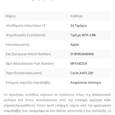
Βάρος
0,600 γρ.
Απoθέματα τελευταίων 10΄
34 Τεμάχια
Φορολογικός Συντελεστής
Τιμή με ΦΠΑ 24%
Κατασκευαστής
Apple
Εan (European Article Number)
0195950640496
Mpn (Manufacturer Part Number)
MFYX4ZD/A
Παρτίδα Κατασκευαστή
CoUn-A415-20Y
Επόμενη παρτίδα παραλαβής
Αναμένεται σύντομα
Οι εγγυήσεις συνήθως ισχύουν σε προϊόντα, όπως π.χ ηλεκτρονικά,
ρολόγια κτλ όπου συνοδεύονται από την επίσημη εγγύηση κάθε
μάρκας/προμηθευτή. Όπου αυτή υπάρχει, ισχύει από την ημερομηνία
παραλαβής που αναγράφεται στο δελτίο αποστολή ή την απόδειξη, το