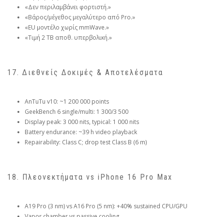
«Δεν περιλαμβάνει φορτιστή.»
«Βάρος/μέγεθος μεγαλύτερο από Pro.»
«EU μοντέλο χωρίς mmWave.»
«Τιμή 2 TB αποθ. υπερβολική.»
17. Διεθνείς Δοκιμές & Αποτελέσματα
AnTuTu v10: ~1 200 000 points
GeekBench 6 single/multi: 1 300/3 500
Display peak: 3 000 nits, typical: 1 000 nits
Battery endurance: ~39 h video playback
Repairability: Class C; drop test Class B (6 m)
18. Πλεονεκτήματα vs iPhone 16 Pro Max
A19 Pro (3 nm) vs A16 Pro (5 nm): +40% sustained CPU/GPU
Vapor chamber vs passive cooling