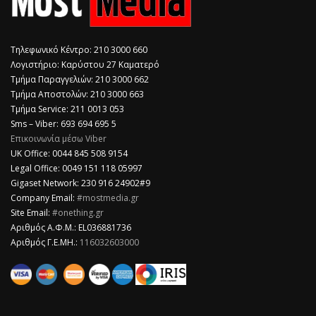
Τηλεφωνικό Κέντρο: 210 3000 660
Λογιστήριο: Καρύστου 27 Καματερό
Τμήμα Παραγγελιών: 210 3000 662
Τμήμα Αποστολών: 210 3000 663
Τμήμα Service: 211 0013 053
Sms – Viber: 693 694 695 5
Επικοινωνία μέσω Viber
​UK Office: 0044 845 508 9154
Legal Office: 0049 151 118 05997
Gigaset Network: 230 916 24902#9
Company Email:
#mostmedia.gr
Site Email:
#onething.gr
Αριθμός Α.Φ.Μ.: EL036881736
Αριθμός Γ.Ε.ΜΗ.:
116032603000