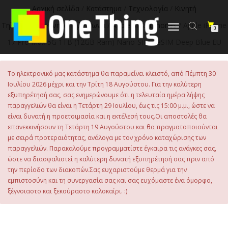
στο
Αρχική σελίδα
/
Κατάστημα
/
Τεχνολογία
/
Κινητή
περιεχόμενο
Τηλεφωνία
/
Κινητά Τηλέφωνα
/
Apple Smartphones
/ Apple iPhone
Εναλλαγή
0
πλοήγησης
17 Pro Max 5G 1TB (12GB Ram) Nano-SIM +eSIM Deep Blue EU
Το ηλεκτρονικό μας κατάστημα θα παραμείνει κλειστό, από Πέμπτη 30
Ιουλίου 2026 μέχρι και την Τρίτη 18 Αυγούστου. Για την καλύτερη
εξυπηρέτησή σας, σας ενημερώνουμε ότι η τελευταία ημέρα λήψης
παραγγελιών θα είναι η Τετάρτη 29 Ιουλίου, έως τις 15:00 μ.μ., ώστε να
είναι δυνατή η προετοιμασία και η εκτέλεσή τους.Οι αποστολές θα
επανεκκινήσουν τη Τετάρτη 19 Αυγούστου και θα πραγματοποιούνται
με σειρά προτεραιότητας, ανάλογα με τον χρόνο καταχώρισης των
παραγγελιών. Παρακαλούμε προγραμματίστε έγκαιρα τις ανάγκες σας,
ώστε να διασφαλιστεί η καλύτερη δυνατή εξυπηρέτησή σας πριν από
την περίοδο των διακοπών.Σας ευχαριστούμε θερμά για την
εμπιστοσύνη και τη συνεργασία σας και σας ευχόμαστε ένα όμορφο,
ξέγνοιαστο και ξεκούραστο καλοκαίρι. :)