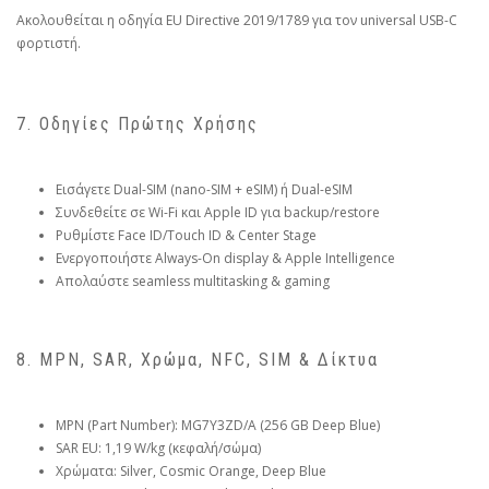
Ακολουθείται η οδηγία EU Directive 2019/1789 για τον universal USB-C
φορτιστή.
7. Οδηγίες Πρώτης Χρήσης
Εισάγετε Dual-SIM (nano-SIM + eSIM) ή Dual-eSIM
Συνδεθείτε σε Wi-Fi και Apple ID για backup/restore
Ρυθμίστε Face ID/Touch ID & Center Stage
Ενεργοποιήστε Always-On display & Apple Intelligence
Απολαύστε seamless multitasking & gaming
8. MPN, SAR, Χρώμα, NFC, SIM & Δίκτυα
MPN (Part Number): MG7Y3ZD/A (256 GB Deep Blue)
SAR EU: 1,19 W/kg (κεφαλή/σώμα)
Χρώματα: Silver, Cosmic Orange, Deep Blue