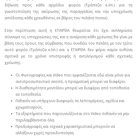
δήλωση προς κάθε αρμόδιο φορέα (Τράπεζα κ.λπ.) για τη
γνωστοποίηση της ακύρωσης της παραγγελίας και την υποχρέωση
απόδοσης κάθε χρεωθέντος σε βάρος του πελάτη ποσού.
Στην περίπτωση αυτή η ΕΤΑΙΡΕΙΑ θεωρείται ότι έχει εκπληρώσει
σύννομα τις υποχρεώσεις της, και η αναίρεση κάθε χρέωσης θα γίνει με
βάση τους όρους της σύμβασης που συνδέει τον πελάτη με τον τρίτο
αυτό φορέα (Τράπεζα κ.λπ.) και η ΕΤΑΙΡΕΙΑ δεν φέρει καμία ευθύνη
σχετικά με το χρόνο επιστροφής ή αντιλογισμού κάθε σχετικής
χρέωσης.
Οι Φωτογραφίες και Video που εμφανίζονται εδώ είναι μόνο για
αντιπροσωπευτικό σκοπό, η πραγματική μπορεί να διαφέρει.
Η διαθεσιμότητα μοντέλου μπορεί να διαφέρει από τοποθεσία
σε τοποθεσία.
Πιθανόν να υπάρχουν διαφορές σε λεπτομέρειες, σχέδια και
χρωματισμούς.
Τα εξαρτήματα που παρουσιάζονται στο Video πιθανόν να μην
περιλαμβάνονται όλα.
Προδιαγραφές και τεχνικά χαρακτηριστικά μπορούν να
αλλάξουν χωρίς προειδοποίηση.