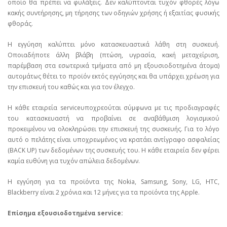
οποίο θα πρέπει να φυλάξεις. Δεν καλύπτονται τυχόν φθορές λόγω
κακής συντήρησης, μη τήρησης των οδηγιών χρήσης ή εξαιτίας φυσικής
φθοράς.
Η εγγύηση καλύπτει μόνο κατασκευαστικά λάθη στη συσκευή.
Οποιαδήποτε άλλη βλάβη (πτώση, υγρασία, κακή μεταχείριση,
παρέμβαση στα εσωτερικά τμήματα από μη εξουσιοδοτημένα άτομα)
αυτομάτως θέτει το προϊόν εκτός εγγύησης και θα υπάρχει χρέωση για
την επισκευή του καθώς και για τον έλεγχο.
Η κάθε εταιρεία serviceυποχρεούται σύμφωνα με τις προδιαγραφές
του κατασκευαστή να προβαίνει σε αναβάθμιση λογισμικού
προκειμένου να ολοκληρώσει την επισκευή της συσκευής. Για το λόγο
αυτό ο πελάτης είναι υποχρεωμένος να κρατάει αντίγραφο ασφαλείας
(BACK UP) των δεδομένων της συσκευής του. Η κάθε εταιρεία δεν φέρει
καμία ευθύνη για τυχόν απώλεια δεδομένων.
Η εγγύηση για τα προϊόντα της Nokia, Samsung, Sony, LG, HTC,
Blackberry είναι 2 χρόνια και 12 μήνες για τα προϊόντα της Apple.
Επίσημα εξουσιοδοτημένα service: