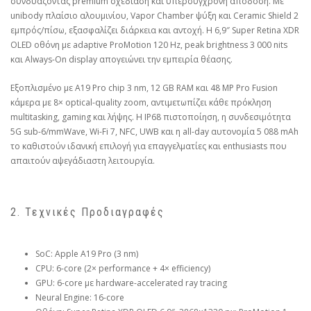
συνδυάζοντας premium σχεδίαση και υπερσύγχρονη απόδοση. Με
unibody πλαίσιο αλουμινίου, Vapor Chamber ψύξη και Ceramic Shield 2
εμπρός/πίσω, εξασφαλίζει διάρκεια και αντοχή. Η 6,9″ Super Retina XDR
OLED οθόνη με adaptive ProMotion 120 Hz, peak brightness 3 000 nits
και Always-On display απογειώνει την εμπειρία θέασης.
Εξοπλισμένο με A19 Pro chip 3 nm, 12 GB RAM και 48 MP Pro Fusion
κάμερα με 8× optical-quality zoom, αντιμετωπίζει κάθε πρόκληση
multitasking, gaming και λήψης. Η IP68 πιστοποίηση, η συνδεσιμότητα
5G sub-6/mmWave, Wi-Fi 7, NFC, UWB και η all-day αυτονομία 5 088 mAh
το καθιστούν ιδανική επιλογή για επαγγελματίες και enthusiasts που
απαιτούν αψεγάδιαστη λειτουργία.
2. Τεχνικές Προδιαγραφές
SoC: Apple A19 Pro (3 nm)
CPU: 6-core (2× performance + 4× efficiency)
GPU: 6-core με hardware-accelerated ray tracing
Neural Engine: 16-core