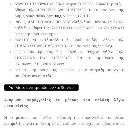
ARVATO TELESERVICE ΑΕ Λεωφ. Κηφισού 38-38Α, 10442 Περιστέρι
Αθήνα Τηλ. 2105197500 Fax: 2105197529 Για τα προϊόντα της
Apple, Sony, Nokia,
Samsung
, Siemens, LG, HTC
INFO QUEST TECHNOLOGIES ΑΕΒΕ Αλεξάνδρου Πάντου 25, 17671
Καλλιθέα Αθήνα Τηλ. 2119991000, 2119994000 Fax: 2119991499
Για τα προϊόντα της Apple
SMARTEC ΑΕ Φειδιππίδου 7, 12461 Χαϊδάρι Αθήνα Τηλ.
2105820000 Fax: 2105820030 Για τα προϊόντα της
Samsung
PROCORDIA Κριμαίας 7-9, 11526 Ν. Ψυχικό Αθήνα Τηλ.
2107777076 Fax: 2106929429 Για τα προϊόντα της
LG, Huawei, ΖΤΕ , Wiko, Allview.
Για τα προϊόντα της OnePlus η υποστήριξη παρέχετε
αποκλειστικά από
εδώ
Λίστα αντιπροσώπων και Service
Ακύρωση παραγγελίας εκ μέρους του πελάτη λόγω
μεταμελείας
Η εκ μέρους του πελάτη ακύρωση της παραγγελίας του λόγω
μεταμελείας γίνεται δεκτή μόνο εφόσον δεν έχει το είδος ακόμα