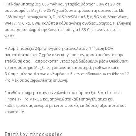
Η all-day μπαταρία 5 088 mAh και η ταχεία φόρτιση 50% σε 20′ σε
συνδυασμό με MagSafe 25 W χαρίζουν απρόσκοπτη αυτονομία. Με
IP68 αντοχή σκόνης/νερού, Dual-SIM/eSIM ευελιξία, 5G sub-6/mmWave,
Wi-Fi 7, NFC και UWB, καλύπτει κάθε ανάγκη συνδεσιμότητας. Η ελληνική
συσκευασία πληροί την Κοινοτική οδηγία USB-C, μειώνοντας το e-
waste.
Η Apple παρέχει 24μηνη εγγύηση καταναλωτών, 14ήμερη DOA
αντικατάσταση και 7 χρόνια security updates, προστατεύοντας την
επένδυσή σας. Η απρόσκοπτη μεταφορά δεδομένων μέσω Quick Start,
το οικοσύστημα MagSafe, η αδιάκοπη υποστήριξη software και η
βιώσιμη φιλοσοφία ανακυκλωμένων υλικών αναδεικνύουν το iPhone 17
Pro Max σε αδιαφιλονίκητη επιλογή.
Επενδύστε σήμερα στην τεχνολογία του αύριο: εξοπλιστείτε με το
iPhone 17 Pro Max 5G και απογειώστε κάθε επαγγελματικό και
καθημερινό σας σενάριο με εντυπωσιακές επιδόσεις, αξιοπιστία και
καινοτομία.
Επιπλέον πληροφορίες