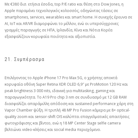
Με €380 δισ. ετήσια έσοδα, top P/E ratio και θέση στο Dow Jones, η
Apple παραμένει τεχνολογικός κολοσσός, οδηγώντας τάσεις σε
smartphones, services, wearables και smart home. Η συνεχής έρευνα σε
AI, IoT και AR/VR διαμορφώνει το μέλλον, ενώ οι υπερσύγχρονες
γραμμές παραγωγής σε ΗΠΑ, Ιρλανδία, Κίνα και Νότια Κορέα
εξασφαλίζουν κορυφαία ποιότητα και αξιοπιστία.
21. Συμπέρασμα
Επιλέγοντας το Apple iPhone 17 Pro Max 5G, ο χρήστης αποκτά
κορυφαία οθόνη Super Retina XDR OLED 6,9″ με ProMotion 120 Hz και
peak brightness 3 000 nits, ιδανική για multitasking, gaming και
παραγωγικότητα. Το A19 Pro chip 3 nm σε συνδυασμό με 12 GB RAM
διασφαλίζει απαράμιλλη απόδοση και sustained performance χάρη στη
Vapor Chamber ψύξη. Η τριπλή 48 MP Pro Fusion κάμερα με 8× optical-
quality zoom και sensor-shift OIS καλύπτει επαγγελματικές απαιτήσεις
φωτογράφισης και βίντεο, ενώ η 18 MP Center Stage selfie camera
βελτιώνει video-κλήσεις και social media περιεχόμενο.