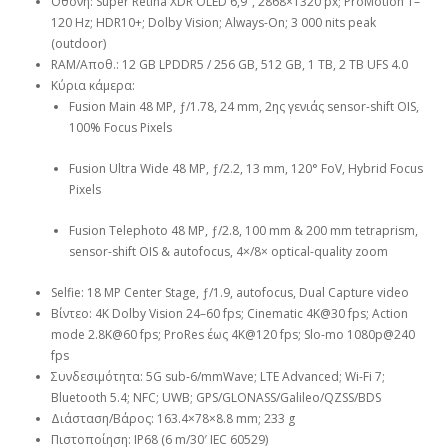
Οθόνη: Super Retina XDR OLED 6,9″, 2868×1320 px; ProMotion 1–
120 Hz; HDR10+; Dolby Vision; Always-On; 3 000 nits peak
(outdoor)
RAM/Αποθ.: 12 GB LPDDR5 / 256 GB, 512 GB, 1 TB, 2 TB UFS 4.0
Κύρια κάμερα:
Fusion Main 48 MP, ƒ/1.78, 24 mm, 2ης γενιάς sensor-shift OIS,
100% Focus Pixels
Fusion Ultra Wide 48 MP, ƒ/2.2, 13 mm, 120° FoV, Hybrid Focus
Pixels
Fusion Telephoto 48 MP, ƒ/2.8, 100 mm & 200 mm tetraprism,
sensor-shift OIS & autofocus, 4×/8× optical-quality zoom
Selfie: 18 MP Center Stage, ƒ/1.9, autofocus, Dual Capture video
Βίντεο: 4K Dolby Vision 24–60 fps; Cinematic 4K@30 fps; Action
mode 2.8K@60 fps; ProRes έως 4K@120 fps; Slo-mo 1080p@240
fps
Συνδεσιμότητα: 5G sub-6/mmWave; LTE Advanced; Wi-Fi 7;
Bluetooth 5.4; NFC; UWB; GPS/GLONASS/Galileo/QZSS/BDS
Διάσταση/Βάρος: 163.4×78×8.8 mm; 233 g
Πιστοποίηση: IP68 (6 m/30′ IEC 60529)