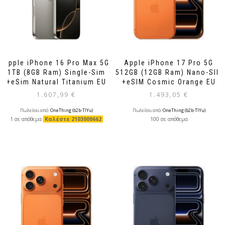
Apple iPhone 16 Pro Max 5G
Apple iPhone 17 Pro 5G
1TB (8GB Ram) Single-Sim
512GB (12GB Ram) Nano-SIM
+eSim Natural Titanium EU
+eSIM Cosmic Orange EU
1.607,99
€
1.493,05
€
Πωλείται από:
OneThing (b2b-TlYu)
Πωλείται από:
OneThing (b2b-TlYu)
1 σε απόθεμα
Καλέστε 2103000662
100 σε απόθεμα