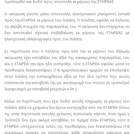
τιμολογηθεί και δοθεί προς αποστολή εκ μέρους της ΕΤΑΙΡΕΙΑΣ.
Η ακύρωση γίνεται μέσω αποστολής ηλεκτρονικού μηνύματος (email)
προς την ΕΤΑΙΡΕΙΑ εκ μέρους του πελάτη. Ο πελάτης οφείλει να δηλώσει
τα ακριβή στοιχεία της παραγγελίας του. Η ακύρωση δεν επέρχεται αν
δεν αποσταλεί σχετική επιβεβαίωση εκ μέρους της ΕΤΑΙΡΕΙΑΣ με
ηλεκτρονική αλληλογραφία προς τον πελάτη.
Σε περίπτωση που ο πελάτης πριν από την εκ μέρους του δήλωση
ακύρωσης έχει καταβάλει την αξία της εγκεκριμένης παραγγελίας του
και η ΕΤΑΙΡΕΙΑ την έχει ήδη εισπράξει, τότε η ΕΤΑΙΡΕΙΑ οφείλει μέσα σε
προθεσμία δεκατεσσάρων (14) ημερολογιακών ημερών να επιστρέψει
στον πελάτη την εισπραχθείσα αξία με τον ίδιο τρόπο που αυτός
επέσπευσε την καταβολή της (με αντιλογισμό του ποσού σε τραπεζικό
λογαριασμό, με καταβολή μετρητών κ.λπ.).
Άλλως σε περίπτωση που έχει δοθεί εντολή πληρωμής εκ μέρους του
πελάτη αλλά τα χρήματα δεν έχουν εισπραχθεί από την ΕΤΑΙΡΕΙΑ (όπως
πχ. στην περίπτωση εντολής χρέωσης πιστωτικής κάρτας όταν όμως η
Τράπεζα δεν έχει ακόμα καταβάλει το τίμημα στην ΕΤΑΙΡΕΙΑ), τότε η
ΕΤΑΙΡΕΙΑ υποχρεούται εντός της προθεσμίας των δεκατεσσάρων (14)
εργασίμων ημερών να επισπεύσει κάθε απαραίτητη ενέργεια και