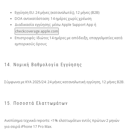
Εγγύηση EU: 24 μήνες (καταναλωτές), 12 μήνες (B2B)
DOA αντικατάσταση: 14 ημέρες χωρίς χρέωση
Διαδικασία εγγύησης: μέσω Apple Support App ή
checkcoverage.apple.com
Επιστροφές: Ιδιώτες 14 ημέρες με απόδειξη, επαγγελματίες κατά
εμπορικούς όρους
14. Νομική Βαθμολογία Εγγύησης
Σύμφωνα με ΚΥΑ 2025/24: 24 μήνες καταναλωτική εγγύηση, 12 μήνες B2B.
15. Ποσοστά Ελαττωμάτων
Ανεπίσημα τεχνικά reports: <1% ελαττωμάτων εντός πρώτων 2 μηνών
για σειρά iPhone 17 Pro Max.