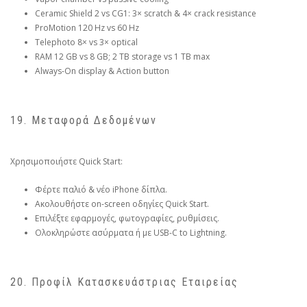
Ceramic Shield 2 vs CG1: 3× scratch & 4× crack resistance
ProMotion 120 Hz vs 60 Hz
Telephoto 8× vs 3× optical
RAM 12 GB vs 8 GB; 2 TB storage vs 1 TB max
Always-On display & Action button
19. Μεταφορά Δεδομένων
Χρησιμοποιήστε Quick Start:
Φέρτε παλιό & νέο iPhone δίπλα.
Ακολουθήστε on-screen οδηγίες Quick Start.
Επιλέξτε εφαρμογές, φωτογραφίες, ρυθμίσεις.
Ολοκληρώστε ασύρματα ή με USB-C to Lightning.
20. Προφίλ Κατασκευάστριας Εταιρείας