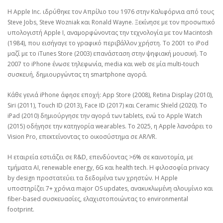
H Apple Inc. ιδρύθηκε τον Απρίλιο του 1976 στην Καλιφόρνια από τους
Steve Jobs, Steve Wozniak και Ronald Wayne. Ξεκίνησε με τον προσωπικό
υπολογιστή Apple I, αναμορφώνοντας την τεχνολογία με τον Macintosh
(1984), που εισήγαγε το γραφικό περιβάλλον χρήστη. Το 2001 το iPod
μαζί με το iTunes Store (2003) επανάσταση στην ψηφιακή μουσική. Το
2007 το iPhone ένωσε τηλεφωνία, media και web σε μία multi-touch
συσκευή, δημιουργώντας τη smartphone αγορά.
Κάθε γενιά iPhone άφησε εποχή: App Store (2008), Retina Display (2010),
Siri (2011), Touch ID (2013), Face ID (2017) και Ceramic Shield (2020). Το
iPad (2010) δημιούργησε την αγορά των tablets, ενώ το Apple Watch
(2015) οδήγησε την κατηγορία wearables. Το 2025, η Apple λανσάρει το
Vision Pro, επεκτείνοντας το οικοσύστημα σε AR/VR.
Η εταιρεία εστιάζει σε R&D, επενδύοντας >6% σε καινοτομία, με
τμήματα AI, renewable energy, 6G και health tech. Η φιλοσοφία privacy
by design προστατεύει τα δεδομένα των χρηστών. Η Apple
υποστηρίζει 7+ χρόνια major OS updates, ανακυκλωμένη αλουμίνιο και
fiber-based συσκευασίες, ελαχιστοποιώντας το environmental
footprint.