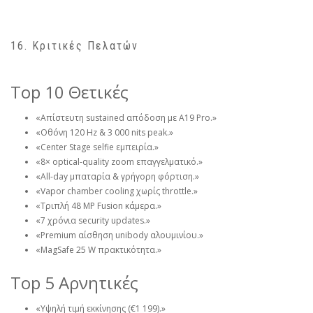
16. Κριτικές Πελατών
Top 10 Θετικές
«Απίστευτη sustained απόδοση με A19 Pro.»
«Οθόνη 120 Hz & 3 000 nits peak.»
«Center Stage selfie εμπειρία.»
«8× optical-quality zoom επαγγελματικό.»
«All-day μπαταρία & γρήγορη φόρτιση.»
«Vapor chamber cooling χωρίς throttle.»
«Τριπλή 48 MP Fusion κάμερα.»
«7 χρόνια security updates.»
«Premium αίσθηση unibody αλουμινίου.»
«MagSafe 25 W πρακτικότητα.»
Top 5 Αρνητικές
«Υψηλή τιμή εκκίνησης (€1 199).»