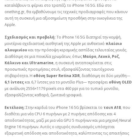
καταλάβουν τι φέρνει στο τραπέζι το iPhone 16 5G. Εδώ στο
onething.gr, θα εμβαθύνουμε τις τεχνικές προδιαγραφές που κάνουν
αυτή τη συσκευή μια αξιοσημείωτη προσθήκη στην οικογένεια της
Apple.
Σχεδιασμός και προβολή:
Το iPhone 16 5G διατηρεί την κομψή,
μοντέρνα σχεδιαστική αισθητική της Apple με ανθεκτικό
πλαίσιο
αλουμινίου
και την πρόσοψη κεραμικής ασπίδας τελευταίας γενιάς.
Διαθέσιμη σε μια ποικιλία χρωμάτων, όπως
Μαύρο, Λευκό, Ροζ,
Κάλκινο και Ultramarine
, η συσκευή ανταποκρίνεται στις
προσωπικές προτιμήσεις στυλ, εξασφαλίζοντας ταυτόχρονα
στιβαρότητα. Η
οθόνη Super Retina XDR
, διαθέσιμη σε δύο μεγέθη—
6,1 ίντσες
και 6,7 ίντσες για το μοντέλο Plus— προσφέρει
οθόνη OLED
με ανάλυση 2556×1179 pixels στα 460 ppi για το τυπικό μοντέλο,
εξασφαλίζοντας καθαρά, ζωντανά γραφικά.
Εκτέλεση:
Στην καρδιά του iPhone 16 5G βρίσκεται το
τσιπ A18
, που
διαθέτει μια νέα CPU 6 πυρήνων με 2 πυρήνες απόδοσης και 4
αποδοτικότητας, μαζί με μια νέα GPU 5 πυρήνων και μια μηχανή Neural
Engine 16 πυρήνων. Αυτός ο ισχυρός συνδυασμός υπόσχεται
εξαιρετική απόδοση και αποδοτικότητα, καλύπτοντας τις απαιτήσεις