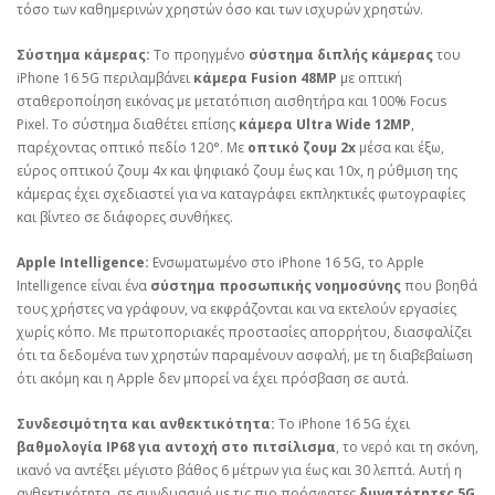
τόσο των καθημερινών χρηστών όσο και των ισχυρών χρηστών.
Σύστημα κάμερας:
Το προηγμένο
σύστημα διπλής κάμερας
του
iPhone 16 5G περιλαμβάνει
κάμερα Fusion 48MP
με οπτική
σταθεροποίηση εικόνας με μετατόπιση αισθητήρα και 100% Focus
Pixel. Το σύστημα διαθέτει επίσης
κάμερα Ultra Wide 12MP
,
παρέχοντας οπτικό πεδίο 120°. Με
οπτικό ζουμ 2x
μέσα και έξω,
εύρος οπτικού ζουμ 4x και ψηφιακό ζουμ έως και 10x, η ρύθμιση της
κάμερας έχει σχεδιαστεί για να καταγράφει εκπληκτικές φωτογραφίες
και βίντεο σε διάφορες συνθήκες.
Apple Intelligence:
Ενσωματωμένο στο iPhone 16 5G, το Apple
Intelligence είναι ένα
σύστημα προσωπικής νοημοσύνης
που βοηθά
τους χρήστες να γράφουν, να εκφράζονται και να εκτελούν εργασίες
χωρίς κόπο. Με πρωτοποριακές προστασίες απορρήτου, διασφαλίζει
ότι τα δεδομένα των χρηστών παραμένουν ασφαλή, με τη διαβεβαίωση
ότι ακόμη και η Apple δεν μπορεί να έχει πρόσβαση σε αυτά.
Συνδεσιμότητα και ανθεκτικότητα:
Το iPhone 16 5G έχει
βαθμολογία IP68 για αντοχή στο πιτσίλισμα
, το νερό και τη σκόνη,
ικανό να αντέξει μέγιστο βάθος 6 μέτρων για έως και 30 λεπτά. Αυτή η
ανθεκτικότητα, σε συνδυασμό με τις πιο πρόσφατες
δυνατότητες 5G
,