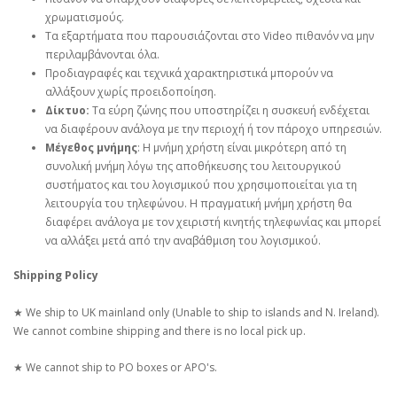
χρωματισμούς.
Τα εξαρτήματα που παρουσιάζονται στο Video πιθανόν να μην
περιλαμβάνονται όλα.
Προδιαγραφές και τεχνικά χαρακτηριστικά μπορούν να
αλλάξουν χωρίς προειδοποίηση.
Δίκτυο:
Τα εύρη ζώνης που υποστηρίζει η συσκευή ενδέχεται
να διαφέρουν ανάλογα με την περιοχή ή τον πάροχο υπηρεσιών.
Μέγεθος μνήμης
: Η μνήμη χρήστη είναι μικρότερη από τη
συνολική μνήμη λόγω της αποθήκευσης του λειτουργικού
συστήματος και του λογισμικού που χρησιμοποιείται για τη
λειτουργία του τηλεφώνου. Η πραγματική μνήμη χρήστη θα
διαφέρει ανάλογα με τον χειριστή κινητής τηλεφωνίας και μπορεί
να αλλάξει μετά από την αναβάθμιση του λογισμικού.
Shipping Policy
★ We ship to UK mainland only (Unable to ship to islands and N. Ireland).
We cannot combine shipping and there is no local pick up.
★ We cannot ship to PO boxes or APO's.