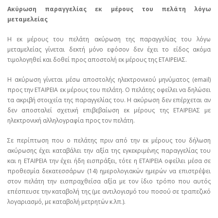
Ακύρωση παραγγελίας εκ μέρους του πελάτη λόγω
μεταμελείας
Η εκ μέρους του πελάτη ακύρωση της παραγγελίας του λόγω
μεταμελείας γίνεται δεκτή μόνο εφόσον δεν έχει το είδος ακόμα
τιμολογηθεί και δοθεί προς αποστολή εκ μέρους της ΕΤΑΙΡΕΙΑΣ.
Η ακύρωση γίνεται μέσω αποστολής ηλεκτρονικού μηνύματος (email)
προς την ΕΤΑΙΡΕΙΑ εκ μέρους του πελάτη. Ο πελάτης οφείλει να δηλώσει
τα ακριβή στοιχεία της παραγγελίας του. Η ακύρωση δεν επέρχεται αν
δεν αποσταλεί σχετική επιβεβαίωση εκ μέρους της ΕΤΑΙΡΕΙΑΣ με
ηλεκτρονική αλληλογραφία προς τον πελάτη.
Σε περίπτωση που ο πελάτης πριν από την εκ μέρους του δήλωση
ακύρωσης έχει καταβάλει την αξία της εγκεκριμένης παραγγελίας του
και η ΕΤΑΙΡΕΙΑ την έχει ήδη εισπράξει, τότε η ΕΤΑΙΡΕΙΑ οφείλει μέσα σε
προθεσμία δεκατεσσάρων (14) ημερολογιακών ημερών να επιστρέψει
στον πελάτη την εισπραχθείσα αξία με τον ίδιο τρόπο που αυτός
επέσπευσε την καταβολή της (με αντιλογισμό του ποσού σε τραπεζικό
λογαριασμό, με καταβολή μετρητών κ.λπ.).