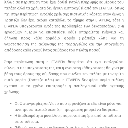
Άλλως σε περίπτωση που έχει δοθεί εντολή πληρωμής εκ μέρους του
πελάτη αλλά τα χρήματα δεν έχουν εισπραχθεί από την ΕΤΑΙΡΕΙΑ (όπως
πχ. στην περίπτωση εντολής χρέωσης πιστωτικής κάρτας όταν όμως η
Τράπεζα δεν έχει ακόμα καταβάλει το τίμημα στην ΕΤΑΙΡΕΙΑ), τότε η
ΕΤΑΙΡΕΙΑ υποχρεούται εντός της προθεσμίας των δεκατεσσάρων (14)
εργασίμων ημερών να επισπεύσει κάθε απαραίτητη ενέργεια και
δήλωση προς κάθε αρμόδιο φορέα (Τράπεζα κ.λπ.) για τη
γνωστοποίηση της ακύρωσης της παραγγελίας και την υποχρέωση
απόδοσης κάθε χρεωθέντος σε βάρος του πελάτη ποσού.
Στην περίπτωση αυτή η ΕΤΑΙΡΕΙΑ θεωρείται ότι έχει εκπληρώσει
σύννομα τις υποχρεώσεις της, και η αναίρεση κάθε χρέωσης θα γίνει με
βάση τους όρους της σύμβασης που συνδέει τον πελάτη με τον τρίτο
αυτό φορέα (Τράπεζα κ.λπ.) και η ΕΤΑΙΡΕΙΑ δεν φέρει καμία ευθύνη
σχετικά με το χρόνο επιστροφής ή αντιλογισμού κάθε σχετικής
χρέωσης.
Οι Φωτογραφίες και Video που εμφανίζονται εδώ είναι μόνο για
αντιπροσωπευτικό σκοπό, η πραγματική μπορεί να διαφέρει.
Η διαθεσιμότητα μοντέλου μπορεί να διαφέρει από τοποθεσία
σε τοποθεσία.
Πιθανόν να υπάρχουν διαφορές σε λεπτομέρειες, σχέδια και