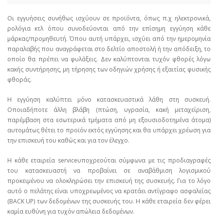
Οι εγγυήσεις συνήθως ισχύουν σε προϊόντα, όπως π.χ ηλεκτρονικά,
ρολόγια κτλ όπου συνοδεύονται από την επίσημη εγγύηση κάθε
μάρκας/προμηθευτή. Όπου αυτή υπάρχει, ισχύει από την ημερομηνία
παραλαβής που αναγράφεται στο δελτίο αποστολή ή την απόδειξη, το
οποίο θα πρέπει να φυλάξεις. Δεν καλύπτονται τυχόν φθορές λόγω
κακής συντήρησης, μη τήρησης των οδηγιών χρήσης ή εξαιτίας φυσικής
φθοράς.
Η εγγύηση καλύπτει μόνο κατασκευαστικά λάθη στη συσκευή.
Οποιαδήποτε άλλη βλάβη (πτώση, υγρασία, κακή μεταχείριση,
παρέμβαση στα εσωτερικά τμήματα από μη εξουσιοδοτημένα άτομα)
αυτομάτως θέτει το προϊόν εκτός εγγύησης και θα υπάρχει χρέωση για
την επισκευή του καθώς και για τον έλεγχο.
Η κάθε εταιρεία serviceυποχρεούται σύμφωνα με τις προδιαγραφές
του κατασκευαστή να προβαίνει σε αναβάθμιση λογισμικού
προκειμένου να ολοκληρώσει την επισκευή της συσκευής. Για το λόγο
αυτό ο πελάτης είναι υποχρεωμένος να κρατάει αντίγραφο ασφαλείας
(BACK UP) των δεδομένων της συσκευής του. Η κάθε εταιρεία δεν φέρει
καμία ευθύνη για τυχόν απώλεια δεδομένων.