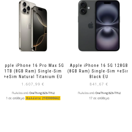
Apple iPhone 16 Pro Max 5G
Apple iPhone 16 5G 128GB
1TB (8GB Ram) Single-Sim
(8GB Ram) Single-Sim +eSim
+eSim Natural Titanium EU
Black EU
1.607,99
€
841,67
€
Πωλείται από:
OneThing (b2b-TlYu)
Πωλείται από:
OneThing (b2b-TlYu)
1 σε απόθεμα
Καλέστε 2103000662
17 σε απόθεμα