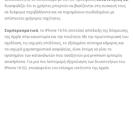
διασφαλίζει ότι οι χρήστες μπορούν να βασίζονται στη συσκευή τους
σε διάφορα περιβάλλοντα και να παραμένουν συνδεδεμένοι με
απίστευτες γρήγορες ταχύτητες.
Συμπερασματικά
, το iPhone 16 5G αποτελεί απόδειξη της δέσμευσης
της Apple στην καινοτομία και την ποιότητα. Με την πρωτοποριακή του
σχεδίαση, τις ισχυρές επιδόσεις, το εξελιγμένο σύστημα κάμερας και
τα ισχυρά χαρακτηριστικά ασφαλείας, είναι έτοιμη να γίνει το
αγαπημένο των καταναλωτών που αναζητούν μια premium εμπειρία
smartphone. Για μια πιο λεπτομερή εξερεύνηση των δυνατοτήτων του
iPhone 16 5G, επισκεφτείτε τον επίσημο ιστότοπο της Apple.