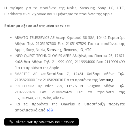
Η εγγύηση για τα προϊόντα της Nokia, Samsung, Sony, LG, HTC,
Blackberry είναι 2 χρόνια και 12 μήνες για τα προϊόντα της Apple.
Επίσημα εξουσιοδοτημένα service:
ARVATO TELESERVICE ΑΕ Λεωφ. Κηφισού 38-38Α, 10442 Περιστέρι
Αθήνα Τηλ. 2105197500 Fax: 2105197529 Για τα προϊόντα της
Apple, Sony, Nokia,
Samsung
, Siemens, LG, HTC
INFO QUEST TECHNOLOGIES ΑΕΒΕ Αλεξάνδρου Πάντου 25, 17671
Καλλιθέα Αθήνα Τηλ. 2119991000, 2119994000 Fax: 2119991499
Για τα προϊόντα της Apple
SMARTEC ΑΕ Φειδιππίδου 7, 12461 Χαϊδάρι Αθήνα Τηλ.
2105820000 Fax: 2105820030 Για τα προϊόντα της
Samsung
PROCORDIA Κριμαίας 7-9, 11526 Ν. Ψυχικό Αθήνα Τηλ.
2107777076 Fax: 2106929429 Για τα προϊόντα της
LG, Huawei, ΖΤΕ , Wiko, Allview.
Για τα προϊόντα της OnePlus η υποστήριξη παρέχετε
αποκλειστικά από
εδώ
Λίστα αντιπροσώπων και Service