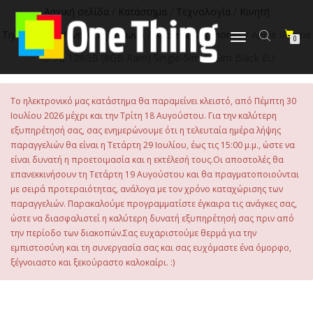
στο
Αρχική σελίδα
/
Κατάστημα
/
Τεχνολογία
/
Κινητή
περιεχόμενο
Τηλεφωνία
/
Κινητά Τηλέφωνα
/
Apple Smartphones
/ Apple iPhone
Εναλλαγή
0
πλοήγησης
16 5G 128GB (8GB Ram) Single-Sim +eSim Black EU
Το ηλεκτρονικό μας κατάστημα θα παραμείνει κλειστό, από Πέμπτη 30
Ιουλίου 2026 μέχρι και την Τρίτη 18 Αυγούστου. Για την καλύτερη
εξυπηρέτησή σας, σας ενημερώνουμε ότι η τελευταία ημέρα λήψης
παραγγελιών θα είναι η Τετάρτη 29 Ιουλίου, έως τις 15:00 μ.μ., ώστε να
είναι δυνατή η προετοιμασία και η εκτέλεσή τους.Οι αποστολές θα
επανεκκινήσουν τη Τετάρτη 19 Αυγούστου και θα πραγματοποιούνται
με σειρά προτεραιότητας, ανάλογα με τον χρόνο καταχώρισης των
παραγγελιών. Παρακαλούμε προγραμματίστε έγκαιρα τις ανάγκες σας,
ώστε να διασφαλιστεί η καλύτερη δυνατή εξυπηρέτησή σας πριν από
την περίοδο των διακοπών.Σας ευχαριστούμε θερμά για την
εμπιστοσύνη και τη συνεργασία σας και σας ευχόμαστε ένα όμορφο,
ξέγνοιαστο και ξεκούραστο καλοκαίρι. :)