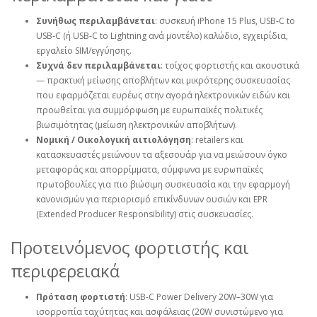
Συνήθως περιλαμβάνεται
: συσκευή iPhone 15 Plus, USB‑C to
USB‑C (ή USB‑C to Lightning ανά μοντέλο) καλώδιο, εγχειρίδια,
εργαλείο SIM/εγγύησης.
Συχνά δεν περιλαμβάνεται
: τοίχoς φορτιστής και ακουστικά
— πρακτική μείωσης αποβλήτων και μικρότερης συσκευασίας
που εφαρμόζεται ευρέως στην αγορά ηλεκτρονικών ειδών και
προωθείται για συμμόρφωση με ευρωπαϊκές πολιτικές
βιωσιμότητας (μείωση ηλεκτρονικών αποβλήτων).
Νομική / Οικολογική αιτιολόγηση
: retailers και
κατασκευαστές μειώνουν τα αξεσουάρ για να μειώσουν όγκο
μεταφοράς και απορρίμματα, σύμφωνα με ευρωπαϊκές
πρωτοβουλίες για πιο βιώσιμη συσκευασία και την εφαρμογή
κανονισμών για περιορισμό επικίνδυνων ουσιών και EPR
(Extended Producer Responsibility) στις συσκευασίες.
Προτεινόμενος φορτιστής και
περιφερειακά
Πρόταση φορτιστή
: USB‑C Power Delivery 20W–30W για
ισορροπία ταχύτητας και ασφάλειας (20W συνιστώμενο για