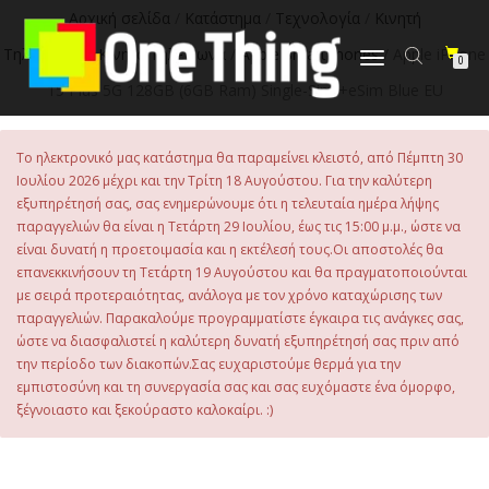
Αρχική σελίδα
/
Κατάστημα
/
Τεχνολογία
/
Κινητή
Τηλεφωνία
/
Κινητά Τηλέφωνα
/
Apple Smartphones
/ Apple iPhone
Εναλλαγή
0
πλοήγησης
15 Plus 5G 128GB (6GB Ram) Single-Sim +eSim Blue EU
Το ηλεκτρονικό μας κατάστημα θα παραμείνει κλειστό, από Πέμπτη 30
Ιουλίου 2026 μέχρι και την Τρίτη 18 Αυγούστου. Για την καλύτερη
εξυπηρέτησή σας, σας ενημερώνουμε ότι η τελευταία ημέρα λήψης
παραγγελιών θα είναι η Τετάρτη 29 Ιουλίου, έως τις 15:00 μ.μ., ώστε να
είναι δυνατή η προετοιμασία και η εκτέλεσή τους.Οι αποστολές θα
επανεκκινήσουν τη Τετάρτη 19 Αυγούστου και θα πραγματοποιούνται
με σειρά προτεραιότητας, ανάλογα με τον χρόνο καταχώρισης των
παραγγελιών. Παρακαλούμε προγραμματίστε έγκαιρα τις ανάγκες σας,
ώστε να διασφαλιστεί η καλύτερη δυνατή εξυπηρέτησή σας πριν από
την περίοδο των διακοπών.Σας ευχαριστούμε θερμά για την
εμπιστοσύνη και τη συνεργασία σας και σας ευχόμαστε ένα όμορφο,
ξέγνοιαστο και ξεκούραστο καλοκαίρι. :)