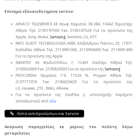
Επίσημα εξουσιοδοτημένα service:
ARVATO TELESERVICE ΑΕ Λεωφ. Κηφισού 38-38Α, 10442 Περιστέρι
Αθήνα Τηλ. 2105197500 Fax: 2105197529 Για τα προϊόντα της
Apple, Sony, Nokia,
Samsung
, Siemens, LG, HTC
INFO QUEST TECHNOLOGIES ΑΕΒΕ Αλεξάνδρου Πάντου 25, 17671
Καλλιθέα Αθήνα Τηλ. 2119991000, 2119994000 Fax: 2119991499
Για τα προϊόντα της Apple
SMARTEC ΑΕ Φειδιππίδου 7, 12461 Χαϊδάρι Αθήνα Τηλ.
2105820000 Fax: 2105820030 Για τα προϊόντα της
Samsung
PROCORDIA Κριμαίας 7-9, 11526 Ν. Ψυχικό Αθήνα Τηλ.
2107777076 Fax: 2106929429 Για τα προϊόντα της
LG, Huawei, ΖΤΕ , Wiko, Allview.
Για τα προϊόντα της OnePlus η υποστήριξη παρέχετε
αποκλειστικά από
εδώ
Λίστα αντιπροσώπων και Service
Ακύρωση παραγγελίας εκ μέρους του πελάτη λόγω
μεταμελείας