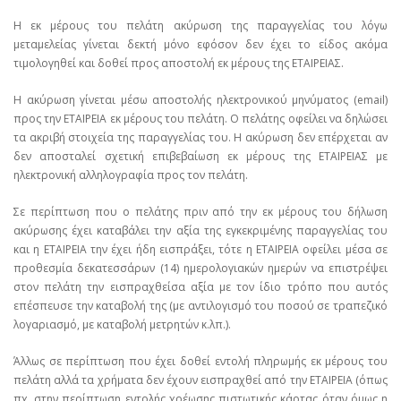
Η εκ μέρους του πελάτη ακύρωση της παραγγελίας του λόγω
μεταμελείας γίνεται δεκτή μόνο εφόσον δεν έχει το είδος ακόμα
τιμολογηθεί και δοθεί προς αποστολή εκ μέρους της ΕΤΑΙΡΕΙΑΣ.
Η ακύρωση γίνεται μέσω αποστολής ηλεκτρονικού μηνύματος (email)
προς την ΕΤΑΙΡΕΙΑ εκ μέρους του πελάτη. Ο πελάτης οφείλει να δηλώσει
τα ακριβή στοιχεία της παραγγελίας του. Η ακύρωση δεν επέρχεται αν
δεν αποσταλεί σχετική επιβεβαίωση εκ μέρους της ΕΤΑΙΡΕΙΑΣ με
ηλεκτρονική αλληλογραφία προς τον πελάτη.
Σε περίπτωση που ο πελάτης πριν από την εκ μέρους του δήλωση
ακύρωσης έχει καταβάλει την αξία της εγκεκριμένης παραγγελίας του
και η ΕΤΑΙΡΕΙΑ την έχει ήδη εισπράξει, τότε η ΕΤΑΙΡΕΙΑ οφείλει μέσα σε
προθεσμία δεκατεσσάρων (14) ημερολογιακών ημερών να επιστρέψει
στον πελάτη την εισπραχθείσα αξία με τον ίδιο τρόπο που αυτός
επέσπευσε την καταβολή της (με αντιλογισμό του ποσού σε τραπεζικό
λογαριασμό, με καταβολή μετρητών κ.λπ.).
Άλλως σε περίπτωση που έχει δοθεί εντολή πληρωμής εκ μέρους του
πελάτη αλλά τα χρήματα δεν έχουν εισπραχθεί από την ΕΤΑΙΡΕΙΑ (όπως
πχ. στην περίπτωση εντολής χρέωσης πιστωτικής κάρτας όταν όμως η