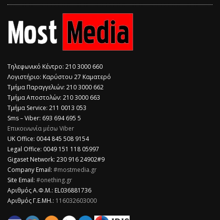
Τηλεφωνικό Κέντρο: 210 3000 660
Λογιστήριο: Καρύστου 27 Καματερό
Τμήμα Παραγγελιών: 210 3000 662
Τμήμα Αποστολών: 210 3000 663
Τμήμα Service: 211 0013 053
Sms – Viber: 693 694 695 5
Επικοινωνία μέσω Viber
​UK Office: 0044 845 508 9154
Legal Office: 0049 151 118 05997
Gigaset Network: 230 916 24902#9
Company Email:
#mostmedia.gr
Site Email:
#onething.gr
Αριθμός Α.Φ.Μ.: EL036881736
Αριθμός Γ.Ε.ΜΗ.:
116032603000