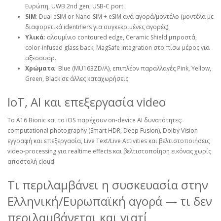
Ευρώπη, UWB 2nd gen, USB‑C port.
SIM
: Dual eSIM or Nano‑SIM + eSIM ανά αγορά/μοντέλο (μοντέλα με
διαφορετικά identifiers για συγκεκριμένες αγορές).
Υλικά
: αλουμίνιο contoured edge, Ceramic Shield μπροστά,
color‑infused glass back, MagSafe integration στο πίσω μέρος για
αξεσουάρ.
Χρώματα
: Blue (MU163ZD/A), επιπλέον παραλλαγές Pink, Yellow,
Green, Black σε άλλες καταχωρήσεις.
IoT, AI και επεξεργασία video
Το A16 Bionic και το iOS παρέχουν on‑device AI δυνατότητες:
computational photography (Smart HDR, Deep Fusion), Dolby Vision
εγγραφή και επεξεργασία, Live Text/Live Activities και βελτιστοποιήσεις
video‑processing για realtime effects και βελτιστοποίηση εικόνας χωρίς
αποστολή cloud.
Τι περιλαμβάνει η συσκευασία στην
Ελληνική/Ευρωπαϊκή αγορά — τι δεν
περιλαμβάνεται και γιατί