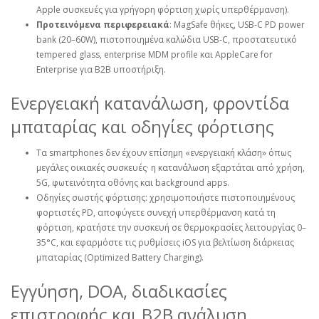
Apple συσκευές για γρήγορη φόρτιση χωρίς υπερθέρμανση).
Προτεινόμενα περιφερειακά
: MagSafe θήκες, USB‑C PD power
bank (20–60W), πιστοποιημένα καλώδια USB‑C, προστατευτικό
tempered glass, enterprise MDM profile και AppleCare for
Enterprise για B2B υποστήριξη.
Ενεργειακή κατανάλωση, φροντίδα
μπαταρίας και οδηγίες φόρτισης
Τα smartphones δεν έχουν επίσημη «ενεργειακή κλάση» όπως
μεγάλες οικιακές συσκευές· η κατανάλωση εξαρτάται από χρήση,
5G, φωτεινότητα οθόνης και background apps.
Οδηγίες σωστής φόρτισης: χρησιμοποιήστε πιστοποιημένους
φορτιστές PD, αποφύγετε συνεχή υπερθέρμανση κατά τη
φόρτιση, κρατήστε την συσκευή σε θερμοκρασίες λειτουργίας 0–
35°C, και εφαρμόστε τις ρυθμίσεις iOS για βελτίωση διάρκειας
μπαταρίας (Optimized Battery Charging).
Εγγύηση, DOA, διαδικασίες
επιστροφής και B2B ανάλυση