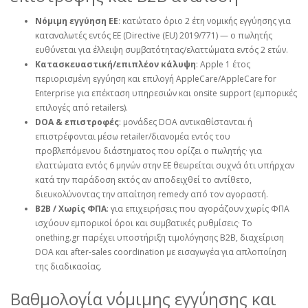
Νόμιμη εγγύηση ΕΕ
: κατώτατο όριο 2 έτη νομικής εγγύησης για
καταναλωτές εντός ΕΕ (Directive (EU) 2019/771) — ο πωλητής
ευθύνεται για έλλειψη συμβατότητας/ελαττώματα εντός 2 ετών.
Κατασκευαστική/επιπλέον κάλυψη
: Apple 1 έτος
περιορισμένη εγγύηση και επιλογή AppleCare/AppleCare for
Enterprise για επέκταση υπηρεσιών και onsite support (εμπορικές
επιλογές από retailers).
DOA & επιστροφές
: μονάδες DOA αντικαθίστανται ή
επιστρέφονται μέσω retailer/διανομέα εντός του
προβλεπόμενου διάστηματος που ορίζει ο πωλητής· για
ελαττώματα εντός 6 μηνών στην ΕΕ θεωρείται συχνά ότι υπήρχαν
κατά την παράδοση εκτός αν αποδειχθεί το αντίθετο,
διευκολύνοντας την απαίτηση remedy από τον αγοραστή.
B2B / Χωρίς ΦΠΑ
: για επιχειρήσεις που αγοράζουν χωρίς ΦΠΑ
ισχύουν εμπορικοί όροι και συμβατικές ρυθμίσεις· Το
onething.gr παρέχει υποστήριξη τιμολόγησης B2B, διαχείριση
DOA και after‑sales coordination με εισαγωγέα για απλοποίηση
της διαδικασίας.
Βαθμολογία νόμιμης εγγύησης και