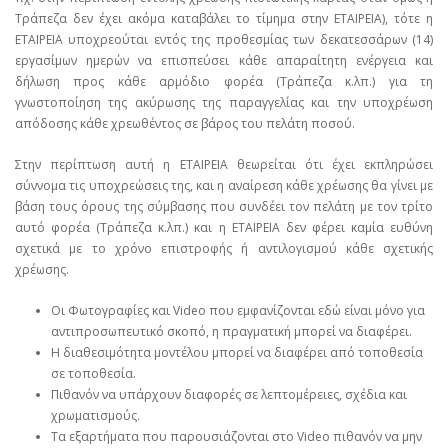
Τράπεζα δεν έχει ακόμα καταβάλει το τίμημα στην ΕΤΑΙΡΕΙΑ), τότε η
ΕΤΑΙΡΕΙΑ υποχρεούται εντός της προθεσμίας των δεκατεσσάρων (14)
εργασίμων ημερών να επισπεύσει κάθε απαραίτητη ενέργεια και
δήλωση προς κάθε αρμόδιο φορέα (Τράπεζα κ.λπ.) για τη
γνωστοποίηση της ακύρωσης της παραγγελίας και την υποχρέωση
απόδοσης κάθε χρεωθέντος σε βάρος του πελάτη ποσού.
Στην περίπτωση αυτή η ΕΤΑΙΡΕΙΑ θεωρείται ότι έχει εκπληρώσει
σύννομα τις υποχρεώσεις της, και η αναίρεση κάθε χρέωσης θα γίνει με
βάση τους όρους της σύμβασης που συνδέει τον πελάτη με τον τρίτο
αυτό φορέα (Τράπεζα κ.λπ.) και η ΕΤΑΙΡΕΙΑ δεν φέρει καμία ευθύνη
σχετικά με το χρόνο επιστροφής ή αντιλογισμού κάθε σχετικής
χρέωσης.
Οι Φωτογραφίες και Video που εμφανίζονται εδώ είναι μόνο για
αντιπροσωπευτικό σκοπό, η πραγματική μπορεί να διαφέρει.
Η διαθεσιμότητα μοντέλου μπορεί να διαφέρει από τοποθεσία
σε τοποθεσία.
Πιθανόν να υπάρχουν διαφορές σε λεπτομέρειες, σχέδια και
χρωματισμούς.
Τα εξαρτήματα που παρουσιάζονται στο Video πιθανόν να μην