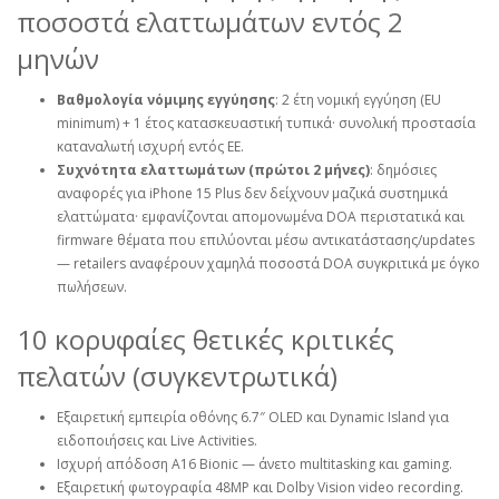
ποσοστά ελαττωμάτων εντός 2
μηνών
Βαθμολογία νόμιμης εγγύησης
: 2 έτη νομική εγγύηση (EU
minimum) + 1 έτος κατασκευαστική τυπικά· συνολική προστασία
καταναλωτή ισχυρή εντός ΕΕ.
Συχνότητα ελαττωμάτων (πρώτοι 2 μήνες)
: δημόσιες
αναφορές για iPhone 15 Plus δεν δείχνουν μαζικά συστημικά
ελαττώματα· εμφανίζονται απομονωμένα DOA περιστατικά και
firmware θέματα που επιλύονται μέσω αντικατάστασης/updates
— retailers αναφέρουν χαμηλά ποσοστά DOA συγκριτικά με όγκο
πωλήσεων.
10 κορυφαίες θετικές κριτικές
πελατών (συγκεντρωτικά)
Εξαιρετική εμπειρία οθόνης 6.7″ OLED και Dynamic Island για
ειδοποιήσεις και Live Activities.
Ισχυρή απόδοση A16 Bionic — άνετο multitasking και gaming.
Εξαιρετική φωτογραφία 48MP και Dolby Vision video recording.