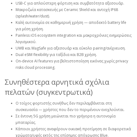
USB‑C για απλούστερη φόρτιση και συμβατότητα αξεσουάρ.
Μακροζωία κατασκευής με Ceramic Shield και αντοχή IP68
(splash/water/dust).
Καλή αυτονομία σε καθημερινή χρήση — αποδεκτό battery life
για μέση χρήση.
Painless iOS ecosystem integration και μακροχρόνιες ενημερώσεις
λογισμικού.
UWB και MagSafe για αξεσουάρ και εύκολο pairing/ανίχνευση.
Dual eSIM flexibility για ταξίδια και B2B χρήση.
On‑device AI features για βελτιστοποίηση εικόνας χωρίς privacy
risks cloud processing.
Συνηθέστερα αρνητικά σχόλια
πελατών (συγκεντρωτικά)
Ο τοίχος φορτιστής συνήθως δεν περιλαμβάνεται στη
συσκευασία — χρήστες που δεν το περιμένουν ενοχλούνται.
Σε έντονη 5G χρήση μειώνεται πιο γρήγορα η αυτονομία
μπαταρίας.
Κάποιοι χρήστες αναφέρουν οικιακή προτίμηση σε διαφορετικά
χρώματα/υφές εκτός της επίσημης απόχρωσης Blue.