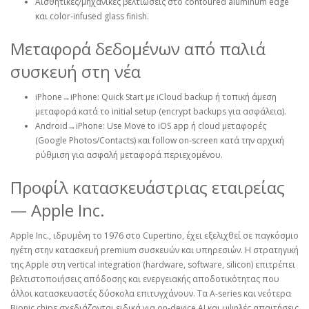
Αισθητικές/μηχανικές βελτιώσεις στο contoured aluminum edge
και color‑infused glass finish.
Μεταφορά δεδομένων από παλιά
συσκευή στη νέα
iPhone→iPhone: Quick Start με iCloud backup ή τοπική άμεση
μεταφορά κατά το initial setup (encrypt backups για ασφάλεια).
Android→iPhone: Use Move to iOS app ή cloud μεταφορές
(Google Photos/Contacts) και follow on‑screen κατά την αρχική
ρύθμιση για ασφαλή μεταφορά περιεχομένου.
Προφίλ κατασκευάστριας εταιρείας
— Apple Inc.
Apple Inc., ιδρυμένη το 1976 στο Cupertino, έχει εξελιχθεί σε παγκόσμιο
ηγέτη στην κατασκευή premium συσκευών και υπηρεσιών. Η στρατηγική
της Apple στη vertical integration (hardware, software, silicon) επιτρέπει
βελτιστοποιήσεις απόδοσης και ενεργειακής αποδοτικότητας που
άλλοι κατασκευαστές δύσκολα επιτυγχάνουν. Τα A‑series και νεότερα
Bionic chips σχεδιάζονται ειδικά για on‑device AI και υψηλές απαιτήσεις