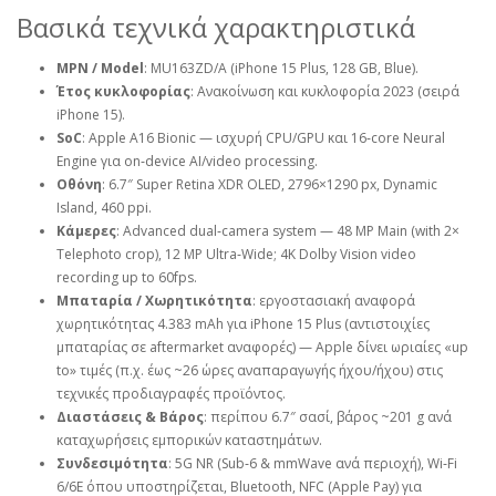
Βασικά τεχνικά χαρακτηριστικά
MPN / Model
: MU163ZD/A (iPhone 15 Plus, 128 GB, Blue).
Έτος κυκλοφορίας
: Ανακοίνωση και κυκλοφορία 2023 (σειρά
iPhone 15).
SoC
: Apple A16 Bionic — ισχυρή CPU/GPU και 16‑core Neural
Engine για on‑device AI/video processing.
Οθόνη
: 6.7″ Super Retina XDR OLED, 2796×1290 px, Dynamic
Island, 460 ppi.
Κάμερες
: Advanced dual‑camera system — 48 MP Main (with 2×
Telephoto crop), 12 MP Ultra‑Wide; 4K Dolby Vision video
recording up to 60fps.
Μπαταρία / Χωρητικότητα
: εργοστασιακή αναφορά
χωρητικότητας 4.383 mAh για iPhone 15 Plus (αντιστοιχίες
μπαταρίας σε aftermarket αναφορές) — Apple δίνει ωριαίες «up
to» τιμές (π.χ. έως ~26 ώρες αναπαραγωγής ήχου/ήχου) στις
τεχνικές προδιαγραφές προϊόντος.
Διαστάσεις & Βάρος
: περίπου 6.7″ σασί, βάρος ~201 g ανά
καταχωρήσεις εμπορικών καταστημάτων.
Συνδεσιμότητα
: 5G NR (Sub‑6 & mmWave ανά περιοχή), Wi‑Fi
6/6E όπου υποστηρίζεται, Bluetooth, NFC (Apple Pay) για