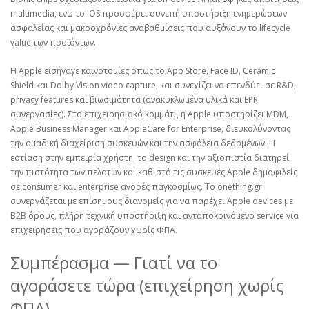
multimedia, ενώ το iOS προσφέρει συνεπή υποστήριξη ενημερώσεων
ασφαλείας και μακροχρόνιες αναβαθμίσεις που αυξάνουν το lifecycle
value των προϊόντων.
Η Apple εισήγαγε καινοτομίες όπως το App Store, Face ID, Ceramic
Shield και Dolby Vision video capture, και συνεχίζει να επενδύει σε R&D,
privacy features και βιωσιμότητα (ανακυκλωμένα υλικά και EPR
συνεργασίες). Στο επιχειρησιακό κομμάτι, η Apple υποστηρίζει MDM,
Apple Business Manager και AppleCare for Enterprise, διευκολύνοντας
την ομαδική διαχείριση συσκευών και την ασφάλεια δεδομένων. Η
εστίαση στην εμπειρία χρήστη, το design και την αξιοπιστία διατηρεί
την πιστότητα των πελατών και καθιστά τις συσκευές Apple δημοφιλείς
σε consumer και enterprise αγορές παγκοσμίως. Το onething.gr
συνεργάζεται με επίσημους διανομείς για να παρέχει Apple devices με
B2B όρους, πλήρη τεχνική υποστήριξη και ανταποκρινόμενο service για
επιχειρήσεις που αγοράζουν χωρίς ΦΠΑ.
Συμπέρασμα — Γιατί να το
αγοράσετε τώρα (επιχείρηση χωρίς
ΦΠΑ)