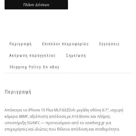
Πλάνο Δόσεων
Περιγραφή
Επιπλέον πληροφορίες
Εγγυήσεις
Ακύρωση παραγγελίας
Σημείωση
Shipping Policy On eBay
Περιγραφή
Απόκτησε το iPhone 15 Plus MU163ZD/A: μεγάλη οθόνη 6.7″, ισχυρή
κάμερα 48MP, αξιόπιστη απόδοση με A16 Bionic και πλήρης
υποστήριξη 5G/NFC — προτεινόμενο από το onething.gr για
επιχειρήσεις και ιδιώτες που θέλουν απόδοση και σταθερότητα.