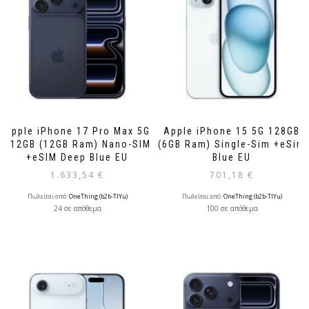
Apple iPhone 17 Pro Max 5G
Apple iPhone 15 5G 128GB
512GB (12GB Ram) Nano-SIM
(6GB Ram) Single-Sim +eSim
+eSIM Deep Blue EU
Blue EU
1.633,54
€
701,18
€
Πωλείται από:
OneThing (b2b-TlYu)
Πωλείται από:
OneThing (b2b-TlYu)
24 σε απόθεμα
100 σε απόθεμα