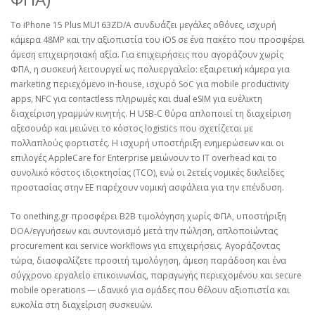
Το iPhone 15 Plus MU163ZD/A συνδυάζει μεγάλες οθόνες, ισχυρή
κάμερα 48MP και την αξιοπιστία του iOS σε ένα πακέτο που προσφέρει
άμεση επιχειρησιακή αξία. Για επιχειρήσεις που αγοράζουν χωρίς
ΦΠΑ, η συσκευή λειτουργεί ως πολυεργαλείο: εξαιρετική κάμερα για
marketing περιεχόμενο in‑house, ισχυρό SoC για mobile productivity
apps, NFC για contactless πληρωμές και dual eSIM για ευέλικτη
διαχείριση γραμμών κινητής. Η USB‑C θύρα απλοποιεί τη διαχείριση
αξεσουάρ και μειώνει το κόστος logistics που σχετίζεται με
πολλαπλούς φορτιστές. Η ισχυρή υποστήριξη ενημερώσεων και οι
επιλογές AppleCare for Enterprise μειώνουν το IT overhead και το
συνολικό κόστος ιδιοκτησίας (TCO), ενώ οι 2ετείς νομικές δικλείδες
προστασίας στην ΕΕ παρέχουν νομική ασφάλεια για την επένδυση.
Το onething.gr προσφέρει B2B τιμολόγηση χωρίς ΦΠΑ, υποστήριξη
DOA/εγγυήσεων και συντονισμό μετά την πώληση, απλοποιώντας
procurement και service workflows για επιχειρήσεις. Αγοράζοντας
τώρα, διασφαλίζετε προσιτή τιμολόγηση, άμεση παράδοση και ένα
σύγχρονο εργαλείο επικοινωνίας, παραγωγής περιεχομένου και secure
mobile operations — ιδανικό για ομάδες που θέλουν αξιοπιστία και
ευκολία στη διαχείριση συσκευών.