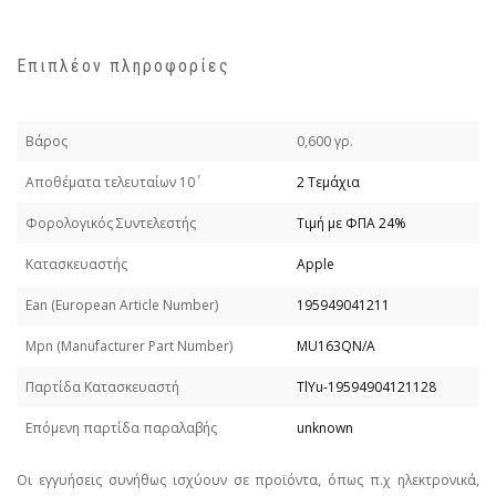
Επιπλέον πληροφορίες
Βάρος
0,600 γρ.
Απoθέματα τελευταίων 10΄
2 Τεμάχια
Φορολογικός Συντελεστής
Τιμή με ΦΠΑ 24%
Κατασκευαστής
Apple
Εan (European Article Number)
195949041211
Mpn (Manufacturer Part Number)
MU163QN/A
Παρτίδα Κατασκευαστή
TlYu-19594904121128
Επόμενη παρτίδα παραλαβής
unknown
Οι εγγυήσεις συνήθως ισχύουν σε προϊόντα, όπως π.χ ηλεκτρονικά,