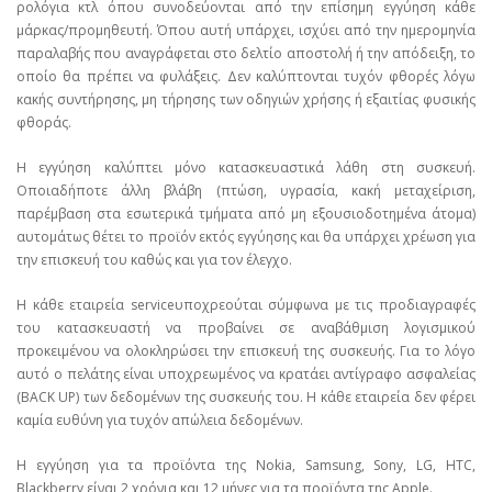
ρολόγια κτλ όπου συνοδεύονται από την επίσημη εγγύηση κάθε
μάρκας/προμηθευτή. Όπου αυτή υπάρχει, ισχύει από την ημερομηνία
παραλαβής που αναγράφεται στο δελτίο αποστολή ή την απόδειξη, το
οποίο θα πρέπει να φυλάξεις. Δεν καλύπτονται τυχόν φθορές λόγω
κακής συντήρησης, μη τήρησης των οδηγιών χρήσης ή εξαιτίας φυσικής
φθοράς.
Η εγγύηση καλύπτει μόνο κατασκευαστικά λάθη στη συσκευή.
Οποιαδήποτε άλλη βλάβη (πτώση, υγρασία, κακή μεταχείριση,
παρέμβαση στα εσωτερικά τμήματα από μη εξουσιοδοτημένα άτομα)
αυτομάτως θέτει το προϊόν εκτός εγγύησης και θα υπάρχει χρέωση για
την επισκευή του καθώς και για τον έλεγχο.
Η κάθε εταιρεία serviceυποχρεούται σύμφωνα με τις προδιαγραφές
του κατασκευαστή να προβαίνει σε αναβάθμιση λογισμικού
προκειμένου να ολοκληρώσει την επισκευή της συσκευής. Για το λόγο
αυτό ο πελάτης είναι υποχρεωμένος να κρατάει αντίγραφο ασφαλείας
(BACK UP) των δεδομένων της συσκευής του. Η κάθε εταιρεία δεν φέρει
καμία ευθύνη για τυχόν απώλεια δεδομένων.
Η εγγύηση για τα προϊόντα της Nokia, Samsung, Sony, LG, HTC,
Blackberry είναι 2 χρόνια και 12 μήνες για τα προϊόντα της Apple.