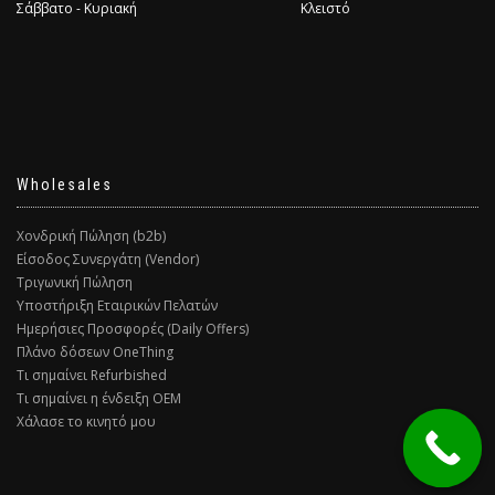
Σάββατο - Κυριακή
Κλειστό
Wholesales
Χονδρική Πώληση (b2b)
Είσοδος Συνεργάτη (Vendor)
Τριγωνική Πώληση
Υποστήριξη Εταιρικών Πελατών
Ημερήσιες Προσφορές (Daily Offers)
Πλάνο δόσεων OneThing
Τι σημαίνει Refurbished
Τι σημαίνει η ένδειξη ΟΕΜ
Χάλασε το κινητό μου