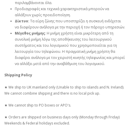
περιλαμβάνονται όλα.
Προδιαγραφές και τεχνικά χαρακτηριστικά μπορούν να
αλλάξουν χωρίς προειδοποίηση.
Δίκτυο:
Τα εύρη ζώνης που υποστηρίζει η συσκευή ενδέχεται
να διαφέρουν ανάλογα με την περιοχή ή τον πάροχο υπηρεσιών.
Μέγεθος μνήμης
: Η μνήμη χρήστη είναι μικρότερη από τη
συνολική μνήμη λόγω της αποθήκευσης του λειτουργικού
συστήματος και του λογισμικού που χρησιμοποιείται για τη
λειτουργία του τηλεφώνου. Η πραγματική μνήμη χρήστη θα
διαφέρει ανάλογα με τον χειριστή κινητής τηλεφωνίας και μπορεί
να αλλάξει μετά από την αναβάθμιση του λογισμικού.
Shipping Policy
★ We ship to UK mainland only (Unable to ship to islands and N. Ireland).
We cannot combine shipping and there is no local pick up.
★ We cannot ship to PO boxes or APO's.
★ Orders are shipped on business days only (Monday through Friday)
Weekends & Federal holidays excluded.