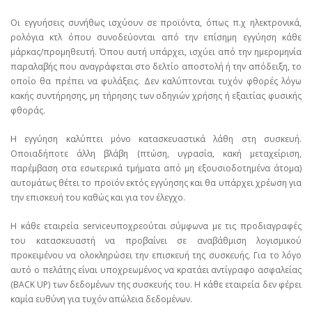
Οι εγγυήσεις συνήθως ισχύουν σε προϊόντα, όπως π.χ ηλεκτρονικά,
ρολόγια κτλ όπου συνοδεύονται από την επίσημη εγγύηση κάθε
μάρκας/προμηθευτή. Όπου αυτή υπάρχει, ισχύει από την ημερομηνία
παραλαβής που αναγράφεται στο δελτίο αποστολή ή την απόδειξη, το
οποίο θα πρέπει να φυλάξεις. Δεν καλύπτονται τυχόν φθορές λόγω
κακής συντήρησης, μη τήρησης των οδηγιών χρήσης ή εξαιτίας φυσικής
φθοράς.
Η εγγύηση καλύπτει μόνο κατασκευαστικά λάθη στη συσκευή.
Οποιαδήποτε άλλη βλάβη (πτώση, υγρασία, κακή μεταχείριση,
παρέμβαση στα εσωτερικά τμήματα από μη εξουσιοδοτημένα άτομα)
αυτομάτως θέτει το προϊόν εκτός εγγύησης και θα υπάρχει χρέωση για
την επισκευή του καθώς και για τον έλεγχο.
Η κάθε εταιρεία serviceυποχρεούται σύμφωνα με τις προδιαγραφές
του κατασκευαστή να προβαίνει σε αναβάθμιση λογισμικού
προκειμένου να ολοκληρώσει την επισκευή της συσκευής. Για το λόγο
αυτό ο πελάτης είναι υποχρεωμένος να κρατάει αντίγραφο ασφαλείας
(BACK UP) των δεδομένων της συσκευής του. Η κάθε εταιρεία δεν φέρει
καμία ευθύνη για τυχόν απώλεια δεδομένων.