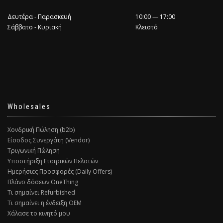
Δευτέρα - Παρασκευή
10:00 — 17:00
Σάββατο - Κυριακή
Κλειστό
Wholesales
Χονδρική Πώληση (b2b)
Είσοδος Συνεργάτη (Vendor)
Τριγωνική Πώληση
Υποστήριξη Εταιρικών Πελατών
Ημερήσιες Προσφορές (Daily Offers)
Πλάνο δόσεων OneThing
Τι σημαίνει Refurbished
Τι σημαίνει η ένδειξη ΟΕΜ
Χάλασε το κινητό μου