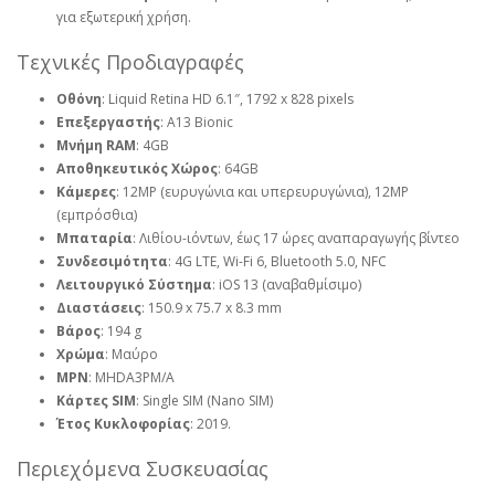
για εξωτερική χρήση.
Τεχνικές Προδιαγραφές
Οθόνη
: Liquid Retina HD 6.1″, 1792 x 828 pixels
Επεξεργαστής
: A13 Bionic
Μνήμη RAM
: 4GB
Αποθηκευτικός Χώρος
: 64GB
Κάμερες
: 12MP (ευρυγώνια και υπερευρυγώνια), 12MP
(εμπρόσθια)
Μπαταρία
: Λιθίου-ιόντων, έως 17 ώρες αναπαραγωγής βίντεο
Συνδεσιμότητα
: 4G LTE, Wi-Fi 6, Bluetooth 5.0, NFC
Λειτουργικό Σύστημα
: iOS 13 (αναβαθμίσιμο)
Διαστάσεις
: 150.9 x 75.7 x 8.3 mm
Βάρος
: 194 g
Χρώμα
: Μαύρο
MPN
: MHDA3PM/A
Κάρτες SIM
: Single SIM (Nano SIM)
Έτος Κυκλοφορίας
: 2019.
Περιεχόμενα Συσκευασίας