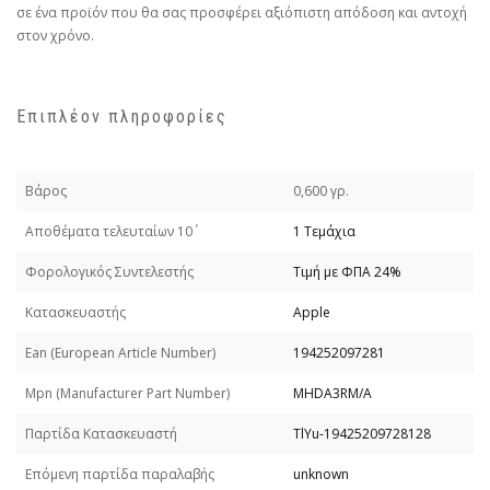
σε ένα προϊόν που θα σας προσφέρει αξιόπιστη απόδοση και αντοχή
στον χρόνο.
Επιπλέον πληροφορίες
Βάρος
0,600 γρ.
Απoθέματα τελευταίων 10΄
1 Τεμάχια
Φορολογικός Συντελεστής
Τιμή με ΦΠΑ 24%
Κατασκευαστής
Apple
Εan (European Article Number)
194252097281
Mpn (Manufacturer Part Number)
MHDA3RM/A
Παρτίδα Κατασκευαστή
TlYu-19425209728128
Επόμενη παρτίδα παραλαβής
unknown