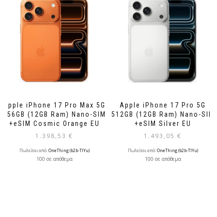
Apple iPhone 17 Pro Max 5G
Apple iPhone 17 Pro 5G
256GB (12GB Ram) Nano-SIM
512GB (12GB Ram) Nano-SIM
+eSIM Cosmic Orange EU
+eSIM Silver EU
1.398,53
€
1.493,05
€
Πωλείται από:
OneThing (b2b-TlYu)
Πωλείται από:
OneThing (b2b-TlYu)
100 σε απόθεμα
100 σε απόθεμα