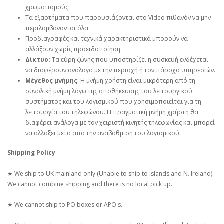
χρωματισμούς.
Τα εξαρτήματα που παρουσιάζονται στο Video πιθανόν να μην
περιλαμβάνονται όλα.
Προδιαγραφές και τεχνικά χαρακτηριστικά μπορούν να
αλλάξουν χωρίς προειδοποίηση.
Δίκτυο:
Τα εύρη ζώνης που υποστηρίζει η συσκευή ενδέχεται
να διαφέρουν ανάλογα με την περιοχή ή τον πάροχο υπηρεσιών.
Μέγεθος μνήμης
: Η μνήμη χρήστη είναι μικρότερη από τη
συνολική μνήμη λόγω της αποθήκευσης του λειτουργικού
συστήματος και του λογισμικού που χρησιμοποιείται για τη
λειτουργία του τηλεφώνου. Η πραγματική μνήμη χρήστη θα
διαφέρει ανάλογα με τον χειριστή κινητής τηλεφωνίας και μπορεί
να αλλάξει μετά από την αναβάθμιση του λογισμικού.
Shipping Policy
★ We ship to UK mainland only (Unable to ship to islands and N. Ireland).
We cannot combine shipping and there is no local pick up.
★ We cannot ship to PO boxes or APO's.