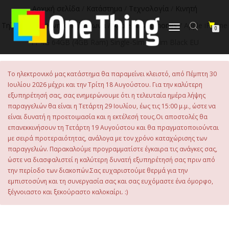
στο
Αρχική σελίδα
/
Κατάστημα
/
Τεχνολογία
/
Κινητή
περιεχόμενο
Τηλεφωνία
/
Κινητά Τηλέφωνα
/
Apple Smartphones
/ Apple iPhone
Εναλλαγή
0
πλοήγησης
11 4G 64GB (4GB Ram) Single-Sim +eSim Black EU
Το ηλεκτρονικό μας κατάστημα θα παραμείνει κλειστό, από Πέμπτη 30
Ιουλίου 2026 μέχρι και την Τρίτη 18 Αυγούστου. Για την καλύτερη
εξυπηρέτησή σας, σας ενημερώνουμε ότι η τελευταία ημέρα λήψης
παραγγελιών θα είναι η Τετάρτη 29 Ιουλίου, έως τις 15:00 μ.μ., ώστε να
είναι δυνατή η προετοιμασία και η εκτέλεσή τους.Οι αποστολές θα
επανεκκινήσουν τη Τετάρτη 19 Αυγούστου και θα πραγματοποιούνται
με σειρά προτεραιότητας, ανάλογα με τον χρόνο καταχώρισης των
παραγγελιών. Παρακαλούμε προγραμματίστε έγκαιρα τις ανάγκες σας,
ώστε να διασφαλιστεί η καλύτερη δυνατή εξυπηρέτησή σας πριν από
την περίοδο των διακοπών.Σας ευχαριστούμε θερμά για την
εμπιστοσύνη και τη συνεργασία σας και σας ευχόμαστε ένα όμορφο,
ξέγνοιαστο και ξεκούραστο καλοκαίρι. :)