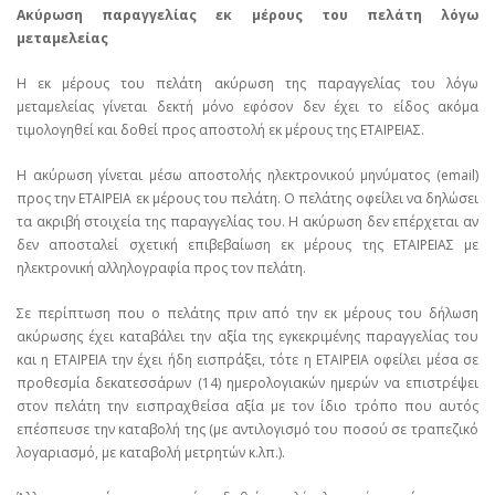
Ακύρωση παραγγελίας εκ μέρους του πελάτη λόγω
μεταμελείας
Η εκ μέρους του πελάτη ακύρωση της παραγγελίας του λόγω
μεταμελείας γίνεται δεκτή μόνο εφόσον δεν έχει το είδος ακόμα
τιμολογηθεί και δοθεί προς αποστολή εκ μέρους της ΕΤΑΙΡΕΙΑΣ.
Η ακύρωση γίνεται μέσω αποστολής ηλεκτρονικού μηνύματος (email)
προς την ΕΤΑΙΡΕΙΑ εκ μέρους του πελάτη. Ο πελάτης οφείλει να δηλώσει
τα ακριβή στοιχεία της παραγγελίας του. Η ακύρωση δεν επέρχεται αν
δεν αποσταλεί σχετική επιβεβαίωση εκ μέρους της ΕΤΑΙΡΕΙΑΣ με
ηλεκτρονική αλληλογραφία προς τον πελάτη.
Σε περίπτωση που ο πελάτης πριν από την εκ μέρους του δήλωση
ακύρωσης έχει καταβάλει την αξία της εγκεκριμένης παραγγελίας του
και η ΕΤΑΙΡΕΙΑ την έχει ήδη εισπράξει, τότε η ΕΤΑΙΡΕΙΑ οφείλει μέσα σε
προθεσμία δεκατεσσάρων (14) ημερολογιακών ημερών να επιστρέψει
στον πελάτη την εισπραχθείσα αξία με τον ίδιο τρόπο που αυτός
επέσπευσε την καταβολή της (με αντιλογισμό του ποσού σε τραπεζικό
λογαριασμό, με καταβολή μετρητών κ.λπ.).