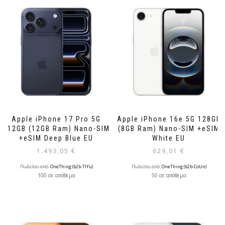
Apple iPhone 17 Pro 5G
Apple iPhone 16e 5G 128GB
512GB (12GB Ram) Nano-SIM
(8GB Ram) Nano-SIM +eSIM
+eSIM Deep Blue EU
White EU
1.493,05
€
629,01
€
Πωλείται από:
OneThing (b2b-TlYu)
Πωλείται από:
OneThing (b2b-CoUn)
100 σε απόθεμα
50 σε απόθεμα