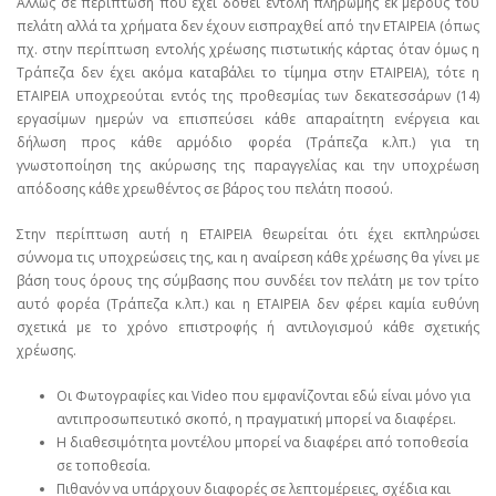
Άλλως σε περίπτωση που έχει δοθεί εντολή πληρωμής εκ μέρους του
πελάτη αλλά τα χρήματα δεν έχουν εισπραχθεί από την ΕΤΑΙΡΕΙΑ (όπως
πχ. στην περίπτωση εντολής χρέωσης πιστωτικής κάρτας όταν όμως η
Τράπεζα δεν έχει ακόμα καταβάλει το τίμημα στην ΕΤΑΙΡΕΙΑ), τότε η
ΕΤΑΙΡΕΙΑ υποχρεούται εντός της προθεσμίας των δεκατεσσάρων (14)
εργασίμων ημερών να επισπεύσει κάθε απαραίτητη ενέργεια και
δήλωση προς κάθε αρμόδιο φορέα (Τράπεζα κ.λπ.) για τη
γνωστοποίηση της ακύρωσης της παραγγελίας και την υποχρέωση
απόδοσης κάθε χρεωθέντος σε βάρος του πελάτη ποσού.
Στην περίπτωση αυτή η ΕΤΑΙΡΕΙΑ θεωρείται ότι έχει εκπληρώσει
σύννομα τις υποχρεώσεις της, και η αναίρεση κάθε χρέωσης θα γίνει με
βάση τους όρους της σύμβασης που συνδέει τον πελάτη με τον τρίτο
αυτό φορέα (Τράπεζα κ.λπ.) και η ΕΤΑΙΡΕΙΑ δεν φέρει καμία ευθύνη
σχετικά με το χρόνο επιστροφής ή αντιλογισμού κάθε σχετικής
χρέωσης.
Οι Φωτογραφίες και Video που εμφανίζονται εδώ είναι μόνο για
αντιπροσωπευτικό σκοπό, η πραγματική μπορεί να διαφέρει.
Η διαθεσιμότητα μοντέλου μπορεί να διαφέρει από τοποθεσία
σε τοποθεσία.
Πιθανόν να υπάρχουν διαφορές σε λεπτομέρειες, σχέδια και