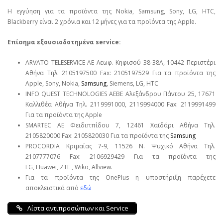
Η εγγύηση για τα προϊόντα της Nokia, Samsung, Sony, LG, HTC,
Blackberry είναι 2 χρόνια και 12 μήνες για τα προϊόντα της Apple.
Επίσημα εξουσιοδοτημένα service:
ARVATO TELESERVICE ΑΕ Λεωφ. Κηφισού 38-38Α, 10442 Περιστέρι
Αθήνα Τηλ. 2105197500 Fax: 2105197529 Για τα προϊόντα της
Apple, Sony, Nokia,
Samsung
, Siemens, LG, HTC
INFO QUEST TECHNOLOGIES ΑΕΒΕ Αλεξάνδρου Πάντου 25, 17671
Καλλιθέα Αθήνα Τηλ. 2119991000, 2119994000 Fax: 2119991499
Για τα προϊόντα της Apple
SMARTEC ΑΕ Φειδιππίδου 7, 12461 Χαϊδάρι Αθήνα Τηλ.
2105820000 Fax: 2105820030 Για τα προϊόντα της
Samsung
PROCORDIA Κριμαίας 7-9, 11526 Ν. Ψυχικό Αθήνα Τηλ.
2107777076 Fax: 2106929429 Για τα προϊόντα της
LG, Huawei, ΖΤΕ , Wiko, Allview.
Για τα προϊόντα της OnePlus η υποστήριξη παρέχετε
αποκλειστικά από
εδώ
Λίστα αντιπροσώπων και Service