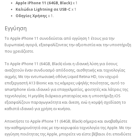
Apple iPhone 11 (64GB, Black)
x 1
Καλώδιο Lightning σε USB-C
x 1
Οδηγίες Χρήσης
x 1.
Εγγύηση
Το Apple iPhone 11 συνοδεύεται από εγγύηση 1 έτους για την
Ευρωπαϊκή αγορά, εξασφαλίζοντας την αξιοπιστία και την υποστήριξη
που χρειάζεστε.
Το Apple iPhone 11 (64GB, Black) είναι η ιδανική λύση για όσους
αναζητούν έναν συνδυασμό απόδοσης, αισθητικής και τεχνολογίας
αιχμής. Με την εντυπωσιακή οθόνη Liquid Retina HD, τον ισχυρό
επεξεργαστή A13 Bionic και τις κάμερες υψηλής ποιότητας, αυτό το
smartphone είναι ιδανικό για επαγγελματίες, φοιτητές και λάτρεις της
τεχνολογίας. Η μεγάλη διάρκεια μπαταρίας και η υποστήριξη iOS
εξασφαλίζουν παραγωγικότητα και άνεση, ενώ η κομψή σχεδίαση το
καθιστά ιδανικό για χρήση εν κινήσει.
Αποκτήστε το Apple iPhone 11 (64GB, Black) σήμερα και αναβαθμίστε
την καθημερινότητά σας με την κορυφαία τεχνολογία της Apple. Με την
εγγύηση ποιότητας της Apple, μπορείτε να είστε βέβαιοι ότι επενδύετε