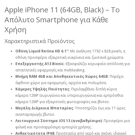
Apple iPhone 11 (64GB, Black) – Το
Απόλυτο Smartphone για Κάθε
Χρήση
Χαρακτηριστικά Προϊόντος
Οθόνη Liquid Retina HD 6.1″
: Με ανάλυση 1792 x 828 pixels, η
οθόνη προσφέρει εξαιρετική ευκρίνεια και ζωντανά χρώματα.
Επεξεργαστής A13 Bionic
: Εξασφαλίζει κορυφαία απόδοση για
απαιτητικές εφαρμογές και multitasking.
Μνήμη RAM 4GB και Αποθηκευτικός Χώρος 64GB
: Παρέχει
άφθονο χώρο για εφαρμογές, αρχεία και πολυμέσα.
Κάμερες Υψηλής Ποιότητας
: Περιλαμβάνει διπλή κύρια
κάμερα 12MP (ευρυγώνια και υπερευρυγώνια) και εμπρόσθια
κάμερα 12MP για εξαιρετικές φωτογραφίες και βίντεο.
Μεγάλη Διάρκεια Μπαταρίας
: Υποστηρίζει έως και 17 ώρες
αναπαραγωγής βίντεο.
Λειτουργικό Σύστημα iOS 13 (αναβαθμίσιμο)
: Προσφέρει μια
φιλική και προσαρμόσιμη εμπειρία χρήσης.
Ανθεκτικότητα IP68
: Προστασία από νερό και σκόνη, ιδανικό