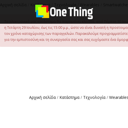
στο
Αρχική σελίδα
/
Κατάστημα
/
Τεχνολογία
/
Wearables
/
Smartwatche
περιεχόμενο
Το ηλεκτρονικό μας κατάστημα θα παραμείνει κλειστό, από Πέμπτη 30 Ιου
η Τετάρτη 29 Ιουλίου, έως τις 15:00 μ.μ., ώστε να είναι δυνατή η προετ
τον χρόνο καταχώρισης των παραγγελιών. Παρακαλούμε προγραμματίστε έ
για την εμπιστοσύνη και τη συνεργασία σας και σας ευχόμαστε ένα όμορφο
Αρχική σελίδα
/
Κατάστημα
/
Τεχνολογία
/
Wearable