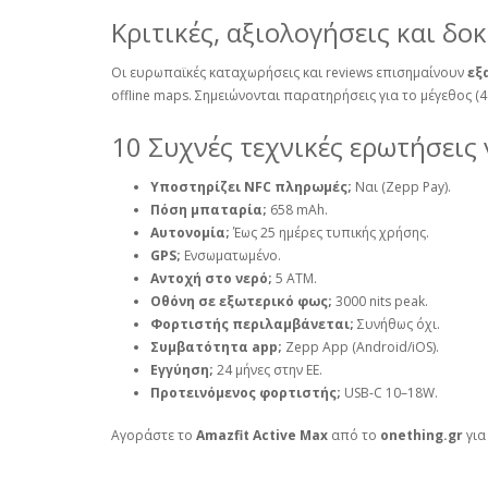
Κριτικές, αξιολογήσεις και δο
Οι ευρωπαϊκές καταχωρήσεις και reviews επισημαίνουν
εξ
offline maps. Σημειώνονται παρατηρήσεις για το μέγεθος 
10 Συχνές τεχνικές ερωτήσεις 
Υποστηρίζει NFC πληρωμές;
Ναι (Zepp Pay).
Πόση μπαταρία;
658 mAh.
Αυτονομία;
Έως 25 ημέρες τυπικής χρήσης.
GPS;
Ενσωματωμένο.
Αντοχή στο νερό;
5 ATM.
Οθόνη σε εξωτερικό φως;
3000 nits peak.
Φορτιστής περιλαμβάνεται;
Συνήθως όχι.
Συμβατότητα app;
Zepp App (Android/iOS).
Εγγύηση;
24 μήνες στην ΕΕ.
Προτεινόμενος φορτιστής;
USB‑C 10–18W.
Αγοράστε το
Amazfit Active Max
από το
onething.gr
για