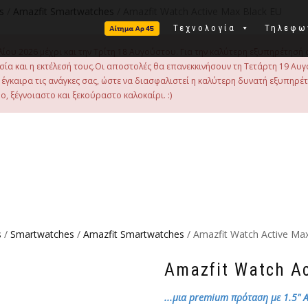
s
/
Amazfit Smartwatches
/ Amazfit Watch Active Max Black EU
Τεχνολογία
Τηλεφω
λίου 2026 μέχρι και την Τρίτη 18 Αυγούστου. Για την καλύτερη εξυπηρέτησή 
οιμασία και η εκτέλεσή τους.Οι αποστολές θα επανεκκινήσουν τη Τετάρτη 19
γκαιρα τις ανάγκες σας, ώστε να διασφαλιστεί η καλύτερη δυνατή εξυπηρέ
, ξέγνοιαστο και ξεκούραστο καλοκαίρι. :)
s
/
Smartwatches
/
Amazfit Smartwatches
/ Amazfit Watch Active Ma
Amazfit Watch Ac
...μια premium πρόταση με 1.5" 