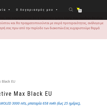
νία
Ο Λογαριασμός μου
0
σας, σας ενημερώνουμε ότι η τελευταία ημέρα λήψης παραγγελιών θα είναι
 Αυγούστου και θα πραγματοποιούνται με σειρά προτεραιότητας, ανάλογα με
τησή σας πριν από την περίοδο των διακοπών.Σας ευχαριστούμε θερμά
x Black EU
tive Max Black EU
AMOLED 3000 nits, μπαταρία 658 mAh (έως 25 ημέρες),