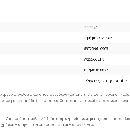
0,600 γρ.
Τιμή με ΦΠΑ 24%
6972596109631
W2556GL1N
XiFq-81818837
Ελληνικής Αντιπροσωπίας
εκτρονικά, ρολόγια κτλ όπου συνοδεύονται από την επίσημη εγγύηση κάθ
στολή ή την απόδειξη, το οποίο θα πρέπει να φυλάξεις. Δεν καλύπτοντα
υή. Οποιαδήποτε άλλη βλάβη (πτώση, υγρασία, κακή μεταχείριση, παρέμβα
χρέωση για την επισκευή του καθώς και για τον έλεγχο.