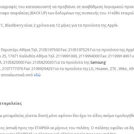
ιαγραφές του κατασκευαστή να προβαίνει σε αναβάθμιση λογισμικού προκε
ραφο ασφαλείας (BACK UP) των δεδομένων της συσκευής του. Η κάθε εταιρεί
C, Blackberry είναι 2 χρόνια και 12 μήνες για τα προϊόντα της Apple.
Περιστέρι Αθήνα Τηλ. 2105197500 Fax: 2105197529 Για τα προϊόντα της Apple
5, 17671 Καλλιθέα Αθήνα Τηλ. 2119991000, 2119994000 Fax: 2119991499 Για
. 2105820000 Fax: 2105820030 Για τα προϊόντα της
Samsung
2107777076 Fax: 2106929429 Για τα προϊόντα της LG, Huawei, ΖΤΕ , Wiko, All
ε αποκλειστικά από
εδώ
εταμελείας
μεταμελείας γίνεται δεκτή μόνο εφόσον δεν έχει το είδος ακόμα τιμολογηθε
 (email) προς την ΕΤΑΙΡΕΙΑ εκ μέρους του πελάτη. Ο πελάτης οφείλει να δ