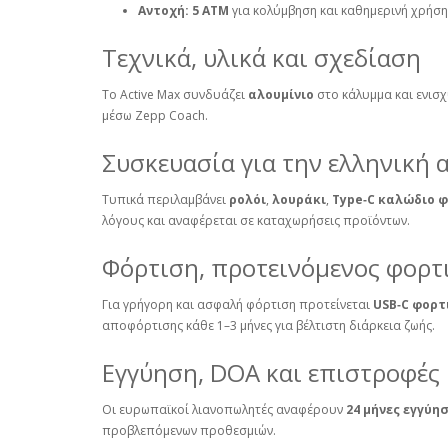
Αντοχή:
5 ATM
για κολύμβηση και καθημερινή χρήση
Τεχνικά, υλικά και σχεδίαση
Το Active Max συνδυάζει
αλουμίνιο
στο κάλυμμα και ενισ
μέσω Zepp Coach.
Συσκευασία για την ελληνική 
Τυπικά περιλαμβάνει
ρολόι
,
λουράκι
,
Type‑C καλώδιο 
λόγους και αναφέρεται σε καταχωρήσεις προϊόντων.
Φόρτιση, προτεινόμενος φορτ
Για γρήγορη και ασφαλή φόρτιση προτείνεται
USB‑C φορτ
αποφόρτισης κάθε 1–3 μήνες για βέλτιστη διάρκεια ζωής.
Εγγύηση, DOA και επιστροφές
Οι ευρωπαϊκοί λιανοπωλητές αναφέρουν
24 μήνες εγγύη
προβλεπόμενων προθεσμιών.