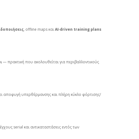
ιδοποιήσεις
, offline maps και
AI‑driven training plans
ι
— πρακτική που ακολουθείται για περιβαλλοντικούς
ει αποφυγή υπερθέρμανσης και πλήρη κύκλο φόρτισης/
γχους serial και αντικαταστάσεις εντός των