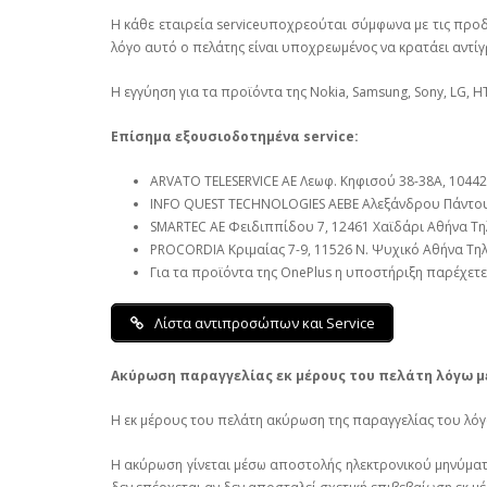
Η κάθε εταιρεία serviceυποχρεούται σύμφωνα με τις προδ
λόγο αυτό ο πελάτης είναι υποχρεωμένος να κρατάει αντίγ
Η εγγύηση για τα προϊόντα της Nokia, Samsung, Sony, LG, HT
Επίσημα εξουσιοδοτημένα service:
ARVATO TELESERVICE ΑΕ Λεωφ. Κηφισού 38-38Α, 10442 
INFO QUEST TECHNOLOGIES ΑΕΒΕ Αλεξάνδρου Πάντου 2
SMARTEC ΑΕ Φειδιππίδου 7, 12461 Χαϊδάρι Αθήνα Τηλ
PROCORDIA Κριμαίας 7-9, 11526 Ν. Ψυχικό Αθήνα Τηλ. 
Για τα προϊόντα της OnePlus η υποστήριξη παρέχετ
Λίστα αντιπροσώπων και Service
Ακύρωση παραγγελίας εκ μέρους του πελάτη λόγω μ
Η εκ μέρους του πελάτη ακύρωση της παραγγελίας του λόγω 
Η ακύρωση γίνεται μέσω αποστολής ηλεκτρονικού μηνύματος