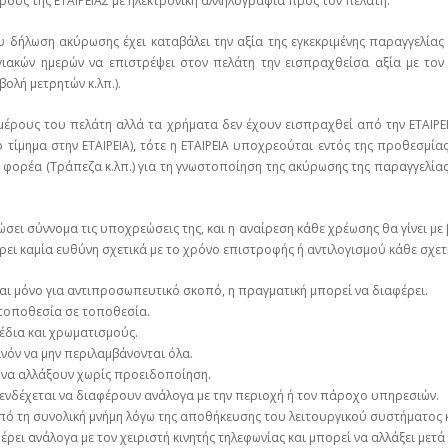
έρους της ΕΤΑΙΡΕΙΑΣ με ηλεκτρονική αλληλογραφία προς τον πελάτη.
δήλωση ακύρωσης έχει καταβάλει την αξία της εγκεκριμένης παραγγελίας του
γιακών ημερών να επιστρέψει στον πελάτη την εισπραχθείσα αξία με τον
ολή μετρητών κ.λπ.).
μέρους του πελάτη αλλά τα χρήματα δεν έχουν εισπραχθεί από την ΕΤΑΙΡΕ
 τίμημα στην ΕΤΑΙΡΕΙΑ), τότε η ΕΤΑΙΡΕΙΑ υποχρεούται εντός της προθεσμί
 φορέα (Τράπεζα κ.λπ.) για τη γνωστοποίηση της ακύρωσης της παραγγελί
ρώσει σύννομα τις υποχρεώσεις της, και η αναίρεση κάθε χρέωσης θα γίνει μ
φέρει καμία ευθύνη σχετικά με το χρόνο επιστροφής ή αντιλογισμού κάθε σχετ
ναι μόνο για αντιπροσωπευτικό σκοπό, η πραγματική μπορεί να διαφέρει.
 τοποθεσία σε τοποθεσία.
έδια και χρωματισμούς.
όν να μην περιλαμβάνονται όλα.
 να αλλάξουν χωρίς προειδοποίηση.
ενδέχεται να διαφέρουν ανάλογα με την περιοχή ή τον πάροχο υπηρεσιών.
από τη συνολική μνήμη λόγω της αποθήκευσης του λειτουργικού συστήματος κ
ρει ανάλογα με τον χειριστή κινητής τηλεφωνίας και μπορεί να αλλάξει μετά