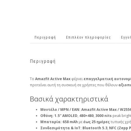
Περιγραφή
Επιπλέον πληροφορίες
Εγγυ
Περιγραφή
Το
Amazfit Active Max
φέρνει
επαγγελματική αυτονομ
προτείνει αυτή τη συσκευή σε χρήστες που θέλουν
αξιοπ
Βασικά χαρακτηριστικά
Μοντέλο / MPN / EAN:
Amazfit Active Max / W255
Οθόνη:
1.5″ AMOLED
,
480×480
,
3000 nits
peak brigh
Μπαταρία:
658 mAh
με
έως 25 ημέρες
τυπικής χρή
Συνδεσιμότητα & IoT:
Bluetooth 5.3
,
NFC (Zepp P