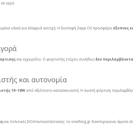
 σε νερό.
χυμένα υλικά για ελαφριά αντοχή. Η διεπαφή Zepp OS προσφέρει
έξυπνες ε
αγορά
φόρτισης
και εγχειρίδιο. Ο φορτιστής τοίχου συνήθως
δεν περιλαμβάνετα
ιστής και αυτονομία
ιστής 10–18W
από αξιόπιστο κατασκευαστή. Η σωστή φόρτιση περιλαμβάν
ση
και πολιτικές DOA/αντικατάστασης· το onething.gr διεκπεραιώνει άμεσα ελέ