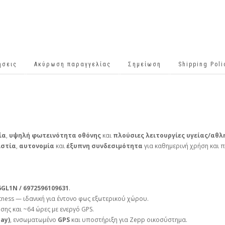
ήσεις
Ακύρωση παραγγελίας
Σημείωση
Shipping Pol
ία
,
υψηλή φωτεινότητα οθόνης
και
πλούσιες λειτουργίες υγείας/αθλ
ιστία
,
αυτονομία
και
έξυπνη συνδεσιμότητα
για καθημερινή χρήση και 
6GL1N / 6972596109631
.
tness — ιδανική για έντονο φως εξωτερικού χώρου.
σης και ~64 ώρες με ενεργό GPS.
ay)
, ενσωματωμένο
GPS
και υποστήριξη για Zepp οικοσύστημα.