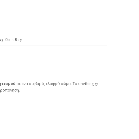
icy On eBay
ητισμού
σε ένα στιβαρό, ελαφρύ σώμα. Το onething.gr
προπόνηση.