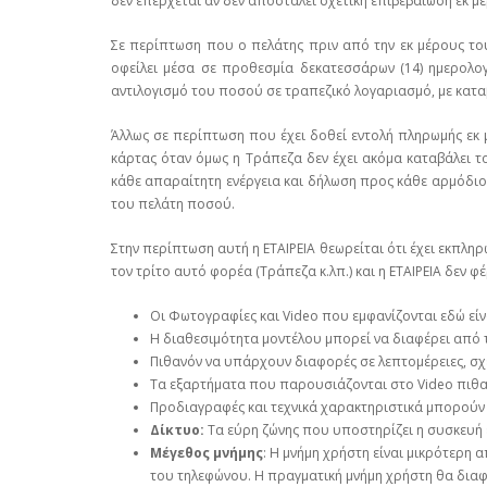
δεν επέρχεται αν δεν αποσταλεί σχετική επιβεβαίωση εκ μ
Σε περίπτωση που ο πελάτης πριν από την εκ μέρους του 
οφείλει μέσα σε προθεσμία δεκατεσσάρων (14) ημερολο
αντιλογισμό του ποσού σε τραπεζικό λογαριασμό, με καταβ
Άλλως σε περίπτωση που έχει δοθεί εντολή πληρωμής εκ 
κάρτας όταν όμως η Τράπεζα δεν έχει ακόμα καταβάλει το
κάθε απαραίτητη ενέργεια και δήλωση προς κάθε αρμόδιο
του πελάτη ποσού.
Στην περίπτωση αυτή η ΕΤΑΙΡΕΙΑ θεωρείται ότι έχει εκπλη
τον τρίτο αυτό φορέα (Τράπεζα κ.λπ.) και η ΕΤΑΙΡΕΙΑ δεν 
Οι Φωτογραφίες και Video που εμφανίζονται εδώ εί
Η διαθεσιμότητα μοντέλου μπορεί να διαφέρει από
Πιθανόν να υπάρχουν διαφορές σε λεπτομέρειες, σχ
Τα εξαρτήματα που παρουσιάζονται στο Video πιθαν
Προδιαγραφές και τεχνικά χαρακτηριστικά μπορούν
Δίκτυο:
Τα εύρη ζώνης που υποστηρίζει η συσκευή 
Μέγεθος μνήμης
: Η μνήμη χρήστη είναι μικρότερη 
του τηλεφώνου. Η πραγματική μνήμη χρήστη θα διαφέ