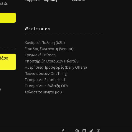
εδώ.
Wholesales
Χονδρική Πώληση (b2b)
Είσοδος Συνεργάτη (Vendor)
Τριγωνική Πώληση
βάση
Υποστήριξη Εταιρικών Πελατών
Ημερήσιες Προσφορές (Daily Offers)
Πλάνο δόσεων OneThing
Τι σημαίνει Refurbished
Τι σημαίνει η ένδειξη ΟΕΜ
)
Χάλασε το κινητό μου