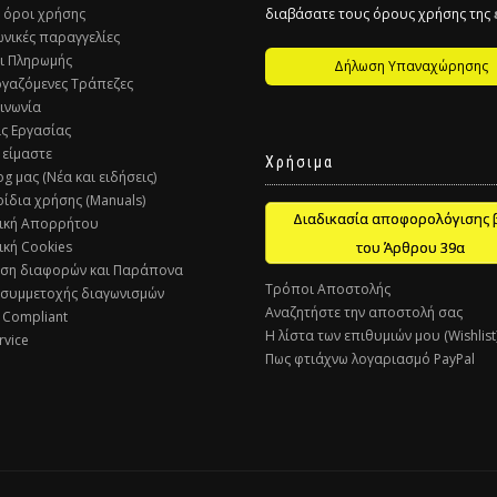
ί όροι χρήσης
διαβάσατε τους όρους χρήσης της
ωνικές παραγγελίες
ι Πληρωμής
Δήλωση Υπαναχώρησης
ργαζόμενες Τράπεζες
οινωνία
ις Εργασίας
 είμαστε
Χρήσιμα
og μας (Νέα και ειδήσεις)
ρίδια χρήσης (Manuals)
Διαδικασία αποφορολόγισης 
τική Απορρήτου
ική Cookies
του Άρθρου 39α
υση διαφορών και Παράπονα
Τρόποι Αποστολής
 συμμετοχής διαγωνισμών
Αναζητήστε την αποστολή σας
 Compliant
Η λίστα των επιθυμιών μου (Wishlist
rvice
Πως φτιάχνω λογαριασμό PayPal