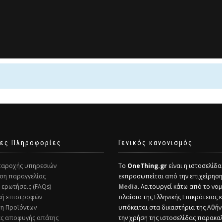
ες Πληροφορίες
Γενικός κανονισμός
παροχής υπηρεσιών
Το
OneThing.gr
είναι η ιστοσελίδ
ση παραγγελίας
εκπροσωπείται από την επιχείρησ
ς ερωτήσεις (FAQs)
Media
. Λειτουργεί κάτω από το νομ
ική επιστροφών
πλαίσιο της Ελληνικής Επικράτειας 
ση Προϊόντων
υπόκειται στα δικαστήρια της Αθήν
ες αποφυγής απάτης
την χρήση της ιστοσελίδας παρακα