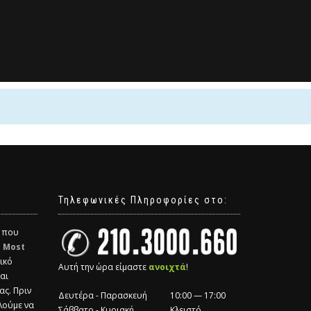
Τηλεφωνικές Πληροφορίες στο:
α που
η
Most
ικό
Αυτή την ώρα είμαστε
ανοιχτά
!
και
ας. Πριν
Δευτέρα - Παρασκευή
10:00 — 17:00
λούμε να
Σάββατο - Κυριακή
Κλειστό