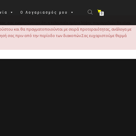
νία
Ο Λογαριασμός μου
0
σας, σας ενημερώνουμε ότι η τελευταία ημέρα λήψης παραγγελιών θα είναι
 Αυγούστου και θα πραγματοποιούνται με σειρά προτεραιότητας, ανάλογα με
τησή σας πριν από την περίοδο των διακοπών.Σας ευχαριστούμε θερμά