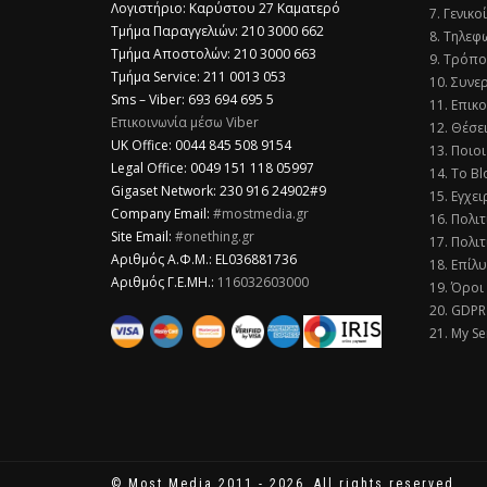
Λογιστήριο: Καρύστου 27 Καματερό
7. Γενικο
Τμήμα Παραγγελιών: 210 3000 662
8. Τηλεφ
Τμήμα Αποστολών: 210 3000 663
9. Τρόπο
Τμήμα Service: 211 0013 053
10. Συνε
Sms – Viber: 693 694 695 5
11. Επικ
Επικοινωνία μέσω Viber
12. Θέσε
​UK Office: 0044 845 508 9154
13. Ποιοι
Legal Office: 0049 151 118 05997
14. Το Bl
Gigaset Network: 230 916 24902#9
15. Εγχει
Company Email:
#mostmedia.gr
16. Πολι
Site Email:
#onething.gr
17. Πολιτ
Αριθμός Α.Φ.Μ.: EL036881736
18. Επίλ
Αριθμός Γ.Ε.ΜΗ.:
116032603000
19. Όροι
20. GDPR
21. My Se
© Most Media 2011 - 2026, All rights reserved