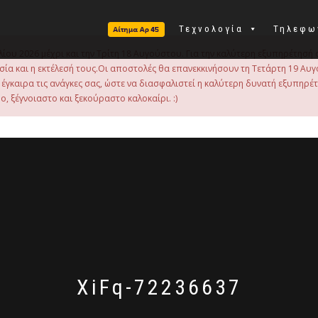
Τεχνολογία
Τηλεφω
λίου 2026 μέχρι και την Τρίτη 18 Αυγούστου. Για την καλύτερη εξυπηρέτησή 
οιμασία και η εκτέλεσή τους.Οι αποστολές θα επανεκκινήσουν τη Τετάρτη 19
γκαιρα τις ανάγκες σας, ώστε να διασφαλιστεί η καλύτερη δυνατή εξυπηρέ
, ξέγνοιαστο και ξεκούραστο καλοκαίρι. :)
XiFq-72236637