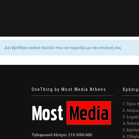
Δεν βρέθηκε κανένα προϊόν που να ταιριάζει με την επιλογή σας.
OneThing by Most Media Athens
Χρήσιμ
1. Όροι 
2. Ακύρω
3. Συχνέ
4. Πολιτ
5. Εγγύη
Τηλεφωνικό Κέντρο: 210 3000 660
6. Οδηγί