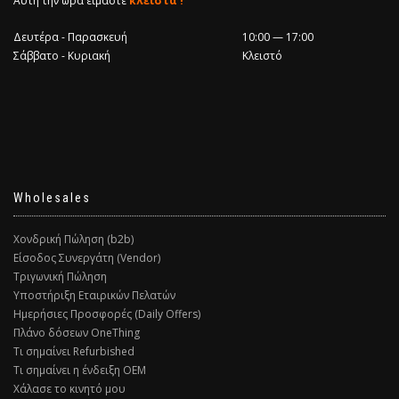
Αυτή την ώρα είμαστε
κλειστά !
Δευτέρα - Παρασκευή
10:00 — 17:00
Σάββατο - Κυριακή
Κλειστό
Wholesales
Χονδρική Πώληση (b2b)
Είσοδος Συνεργάτη (Vendor)
Τριγωνική Πώληση
Υποστήριξη Εταιρικών Πελατών
Ημερήσιες Προσφορές (Daily Offers)
Πλάνο δόσεων OneThing
Τι σημαίνει Refurbished
Τι σημαίνει η ένδειξη ΟΕΜ
Χάλασε το κινητό μου