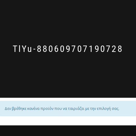
TlYu-880609707190728
Δεν βρέθηκε κανένα προϊόν που να ταιριάζει με την επιλογή σας.