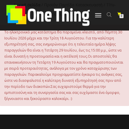
στο
Αρχική σελίδα
/ Προϊόν Παρτίδα Κατασκευαστή / TlYu-
περιεχόμενο
880609707190728
Εναλλαγή
0
πλοήγησης
Το ηλεκτρονικό μας κατάστημα θα παραμείνει κλειστό, από Πέμπτη 30
Ιουλίου 2026 μέχρι και την Τρίτη 18 Αυγούστου. Για την καλύτερη
εξυπηρέτησή σας, σας ενημερώνουμε ότι η τελευταία ημέρα λήψης
παραγγελιών θα είναι η Τετάρτη 29 Ιουλίου, έως τις 15:00 μ.μ., ώστε να
είναι δυνατή η προετοιμασία και η εκτέλεσή τους.Οι αποστολές θα
επανεκκινήσουν τη Τετάρτη 19 Αυγούστου και θα πραγματοποιούνται
με σειρά προτεραιότητας, ανάλογα με τον χρόνο καταχώρισης των
παραγγελιών. Παρακαλούμε προγραμματίστε έγκαιρα τις ανάγκες σας,
ώστε να διασφαλιστεί η καλύτερη δυνατή εξυπηρέτησή σας πριν από
την περίοδο των διακοπών.Σας ευχαριστούμε θερμά για την
εμπιστοσύνη και τη συνεργασία σας και σας ευχόμαστε ένα όμορφο,
ξέγνοιαστο και ξεκούραστο καλοκαίρι. :)