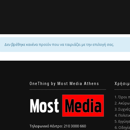
Δεν βρέθηκε κανένα προϊόν που να ταιριάζει με την επιλογή σας.
OneThing by Most Media Athens
Χρήσιμ
1. Όροι 
2. Ακύρω
3. Συχνέ
4. Πολιτ
5. Εγγύη
Τηλεφωνικό Κέντρο: 210 3000 660
6. Οδηγί