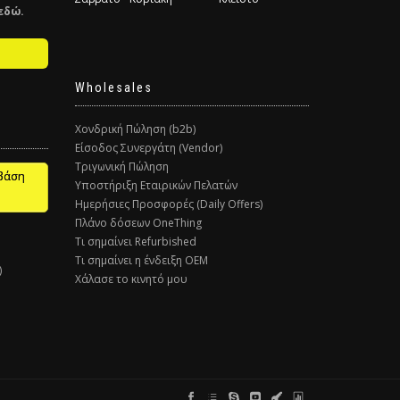
εδώ.
Wholesales
Χονδρική Πώληση (b2b)
Είσοδος Συνεργάτη (Vendor)
Τριγωνική Πώληση
βάση
Υποστήριξη Εταιρικών Πελατών
Ημερήσιες Προσφορές (Daily Offers)
Πλάνο δόσεων OneThing
Τι σημαίνει Refurbished
Τι σημαίνει η ένδειξη ΟΕΜ
)
Χάλασε το κινητό μου