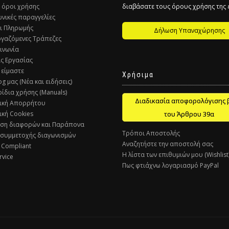
ί όροι χρήσης
διαβάσατε τους όρους χρήσης της
ωνικές παραγγελίες
ι Πληρωμής
Δήλωση Υπαναχώρησης
ργαζόμενες Τράπεζες
οινωνία
ις Εργασίας
 είμαστε
Χρήσιμα
og μας (Νέα και ειδήσεις)
ρίδια χρήσης (Manuals)
Διαδικασία αποφορολόγισης 
τική Απορρήτου
ική Cookies
του Άρθρου 39α
υση διαφορών και Παράπονα
Τρόποι Αποστολής
 συμμετοχής διαγωνισμών
Αναζητήστε την αποστολή σας
 Compliant
Η λίστα των επιθυμιών μου (Wishlist
rvice
Πως φτιάχνω λογαριασμό PayPal