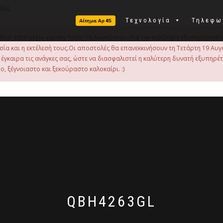
3GL
Τεχνολογία
Τηλεφω
λίου 2026 μέχρι και την Τρίτη 18 Αυγούστου. Για την καλύτερη εξυπηρέτησή 
οιμασία και η εκτέλεσή τους.Οι αποστολές θα επανεκκινήσουν τη Τετάρτη 19
γκαιρα τις ανάγκες σας, ώστε να διασφαλιστεί η καλύτερη δυνατή εξυπηρέ
, ξέγνοιαστο και ξεκούραστο καλοκαίρι. :)
QBH4263GL