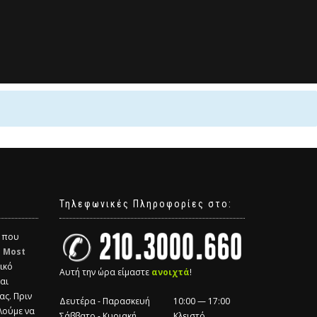
Τηλεφωνικές Πληροφορίες στο:
α που
η
Most
ικό
Αυτή την ώρα είμαστε
ανοιχτά
!
και
ας. Πριν
Δευτέρα - Παρασκευή
10:00 — 17:00
λούμε να
Σάββατο - Κυριακή
Κλειστό