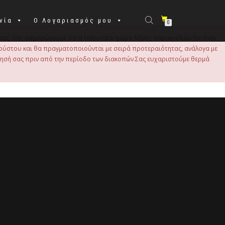
νία
Ο Λογαριασμός μου
0
σας, σας ενημερώνουμε ότι η τελευταία ημέρα λήψης παραγγελιών θα είναι
 Αυγούστου και θα πραγματοποιούνται με σειρά προτεραιότητας, ανάλογα με
τησή σας πριν από την περίοδο των διακοπών.Σας ευχαριστούμε θερμά