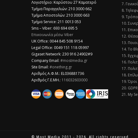
Λογιστήριο: Καρύστου 27 Καματερό
7. Γενικο
Τμήμα Παραγγελιών: 210 3000 662
8. Τηλεφ
Τμήμα Αποστολών: 210 3000 663
9. Τρόπο
Τμήμα Service: 211 0013 053
10. Συνε
Sms – Viber: 693 694 695 5
11. Επικ
Επικοινωνία μέσω Viber
12. Θέσε
​UK Office: 0044 845 508 9154
13. Ποιοι
Legal Office: 0049 151 118 05997
14. Το Bl
Gigaset Network: 230 916 24902#9
15. Εγχει
Company Email:
#mostmedia.gr
16. Πολι
Site Email:
#onething.gr
17. Πολιτ
Αριθμός Α.Φ.Μ.: EL036881736
18. Επίλ
Αριθμός Γ.Ε.ΜΗ.:
116032603000
19. Όροι
20. GDPR
21. My Se
© Most Media 2011 - 2026, All rights reserved