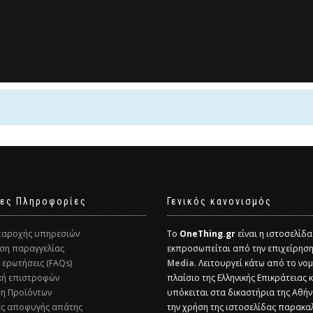
ες Πληροφορίες
Γενικός κανονισμός
παροχής υπηρεσιών
Το
OneThing.gr
είναι η ιστοσελίδ
ση παραγγελίας
εκπροσωπείται από την επιχείρησ
ς ερωτήσεις (FAQs)
Media
. Λειτουργεί κάτω από το νομ
ική επιστροφών
πλαίσιο της Ελληνικής Επικράτειας 
ση Προϊόντων
υπόκειται στα δικαστήρια της Αθήν
ες αποφυγής απάτης
την χρήση της ιστοσελίδας παρακα