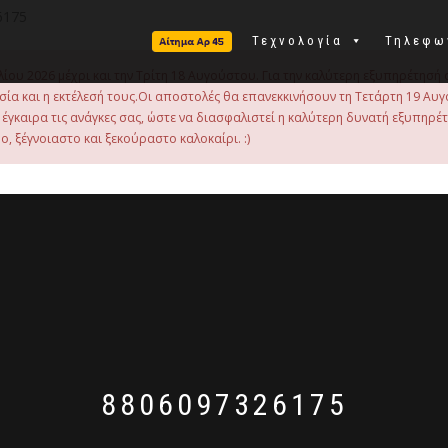
6175
Τεχνολογία
Τηλεφω
λίου 2026 μέχρι και την Τρίτη 18 Αυγούστου. Για την καλύτερη εξυπηρέτησή 
οιμασία και η εκτέλεσή τους.Οι αποστολές θα επανεκκινήσουν τη Τετάρτη 19
γκαιρα τις ανάγκες σας, ώστε να διασφαλιστεί η καλύτερη δυνατή εξυπηρέ
, ξέγνοιαστο και ξεκούραστο καλοκαίρι. :)
8806097326175