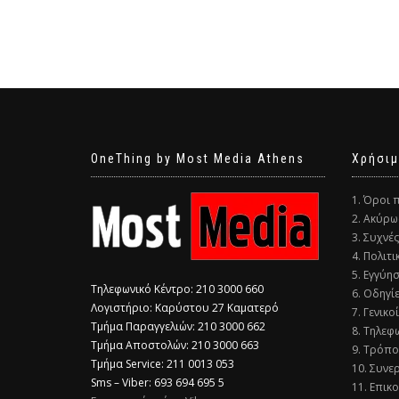
OneThing by Most Media Athens
Χρήσιμ
1. Όροι 
2. Ακύρω
3. Συχνέ
4. Πολιτ
5. Εγγύη
Τηλεφωνικό Κέντρο: 210 3000 660
6. Οδηγί
Λογιστήριο: Καρύστου 27 Καματερό
7. Γενικο
Τμήμα Παραγγελιών: 210 3000 662
8. Τηλεφ
Τμήμα Αποστολών: 210 3000 663
9. Τρόπο
Τμήμα Service: 211 0013 053
10. Συνε
Sms – Viber: 693 694 695 5
11. Επικ