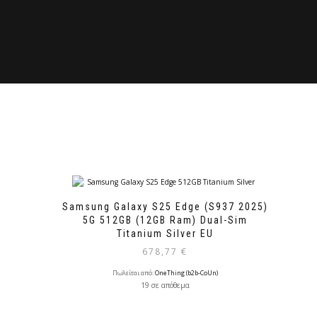
Samsung Galaxy S25 Edge (S937 2025)
5G 512GB (12GB Ram) Dual-Sim
Titanium Silver EU
678,77
€
Πωλείται από:
OneThing (b2b-CoUn)
19 σε απόθεμα