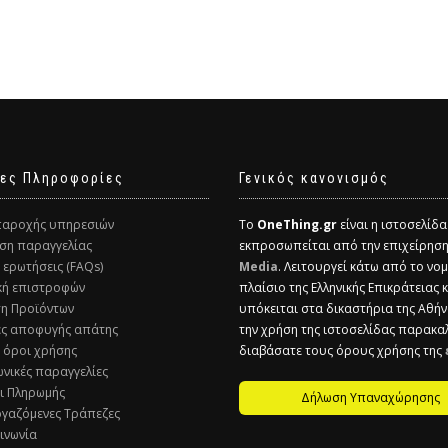
ες Πληροφορίες
Γενικός κανονισμός
παροχής υπηρεσιών
Το
OneThing.gr
είναι η ιστοσελίδ
ση παραγγελίας
εκπροσωπείται από την επιχείρησ
ς ερωτήσεις (FAQs)
Media
. Λειτουργεί κάτω από το νομ
ική επιστροφών
πλαίσιο της Ελληνικής Επικράτειας 
ση Προϊόντων
υπόκειται στα δικαστήρια της Αθήν
ες αποφυγής απάτης
την χρήση της ιστοσελίδας παρακα
ί όροι χρήσης
διαβάσατε τους όρους χρήσης της
ωνικές παραγγελίες
ι Πληρωμής
Δήλωση Υπαναχώρησης
ργαζόμενες Τράπεζες
οινωνία