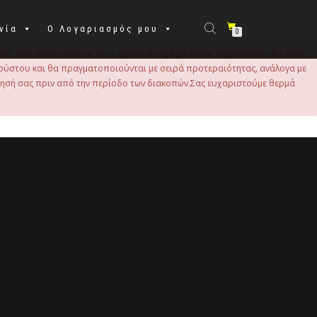
νία
Ο Λογαριασμός μου
0
σας, σας ενημερώνουμε ότι η τελευταία ημέρα λήψης παραγγελιών θα είναι
 Αυγούστου και θα πραγματοποιούνται με σειρά προτεραιότητας, ανάλογα με
τησή σας πριν από την περίοδο των διακοπών.Σας ευχαριστούμε θερμά