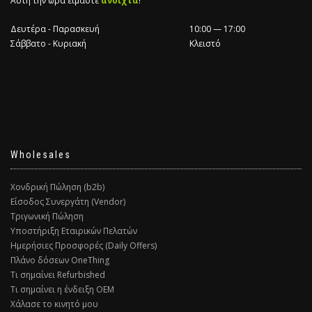
Αυτή την ώρα είμαστε
ανοιχτά
!
Δευτέρα - Παρασκευή
10:00 — 17:00
Σάββατο - Κυριακή
Κλειστό
Wholesales
Χονδρική Πώληση (b2b)
Είσοδος Συνεργάτη (Vendor)
Τριγωνική Πώληση
Υποστήριξη Εταιρικών Πελατών
Ημερήσιες Προσφορές (Daily Offers)
Πλάνο δόσεων OneThing
Τι σημαίνει Refurbished
Τι σημαίνει η ένδειξη ΟΕΜ
Χάλασε το κινητό μου