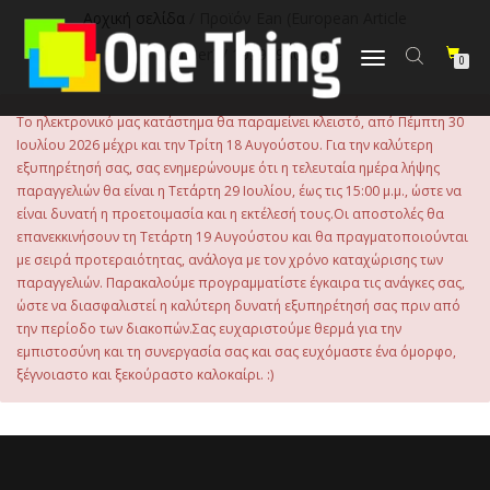
στο
Αρχική σελίδα
/ Προϊόν Εan (European Article
περιεχόμενο
Number) / 195949806889
Εναλλαγή
0
πλοήγησης
Το ηλεκτρονικό μας κατάστημα θα παραμείνει κλειστό, από Πέμπτη 30
Ιουλίου 2026 μέχρι και την Τρίτη 18 Αυγούστου. Για την καλύτερη
εξυπηρέτησή σας, σας ενημερώνουμε ότι η τελευταία ημέρα λήψης
παραγγελιών θα είναι η Τετάρτη 29 Ιουλίου, έως τις 15:00 μ.μ., ώστε να
είναι δυνατή η προετοιμασία και η εκτέλεσή τους.Οι αποστολές θα
επανεκκινήσουν τη Τετάρτη 19 Αυγούστου και θα πραγματοποιούνται
με σειρά προτεραιότητας, ανάλογα με τον χρόνο καταχώρισης των
παραγγελιών. Παρακαλούμε προγραμματίστε έγκαιρα τις ανάγκες σας,
ώστε να διασφαλιστεί η καλύτερη δυνατή εξυπηρέτησή σας πριν από
την περίοδο των διακοπών.Σας ευχαριστούμε θερμά για την
εμπιστοσύνη και τη συνεργασία σας και σας ευχόμαστε ένα όμορφο,
ξέγνοιαστο και ξεκούραστο καλοκαίρι. :)