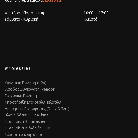
Αυτή την ώρα είμαστε
κλειστά !
Δευτέρα - Παρασκευή
10:00 — 17:00
Σάββατο - Κυριακή
Κλειστό
Wholesales
Χονδρική Πώληση (b2b)
Είσοδος Συνεργάτη (Vendor)
Τριγωνική Πώληση
Υποστήριξη Εταιρικών Πελατών
Ημερήσιες Προσφορές (Daily Offers)
Πλάνο δόσεων OneThing
Τι σημαίνει Refurbished
Τι σημαίνει η ένδειξη ΟΕΜ
Χάλασε το κινητό μου