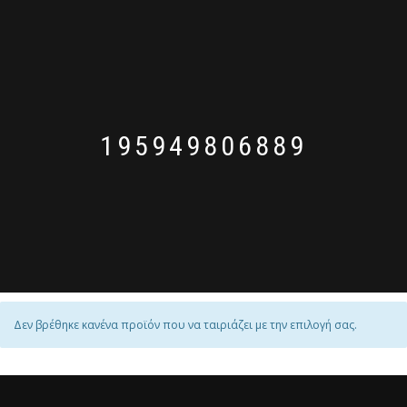
195949806889
Δεν βρέθηκε κανένα προϊόν που να ταιριάζει με την επιλογή σας.