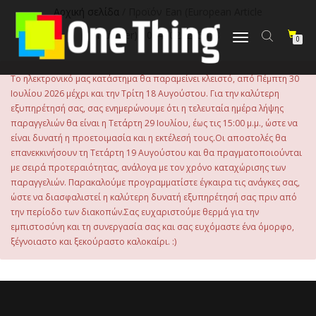
στο
Αρχική σελίδα
/ Προϊόν Εan (European Article
περιεχόμενο
Number) / 0840023295478
Εναλλαγή
0
πλοήγησης
Το ηλεκτρονικό μας κατάστημα θα παραμείνει κλειστό, από Πέμπτη 30
Ιουλίου 2026 μέχρι και την Τρίτη 18 Αυγούστου. Για την καλύτερη
εξυπηρέτησή σας, σας ενημερώνουμε ότι η τελευταία ημέρα λήψης
παραγγελιών θα είναι η Τετάρτη 29 Ιουλίου, έως τις 15:00 μ.μ., ώστε να
είναι δυνατή η προετοιμασία και η εκτέλεσή τους.Οι αποστολές θα
επανεκκινήσουν τη Τετάρτη 19 Αυγούστου και θα πραγματοποιούνται
με σειρά προτεραιότητας, ανάλογα με τον χρόνο καταχώρισης των
παραγγελιών. Παρακαλούμε προγραμματίστε έγκαιρα τις ανάγκες σας,
ώστε να διασφαλιστεί η καλύτερη δυνατή εξυπηρέτησή σας πριν από
την περίοδο των διακοπών.Σας ευχαριστούμε θερμά για την
εμπιστοσύνη και τη συνεργασία σας και σας ευχόμαστε ένα όμορφο,
ξέγνοιαστο και ξεκούραστο καλοκαίρι. :)