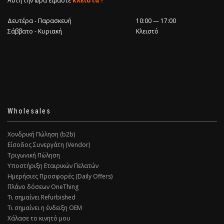
Αυτή την ώρα είμαστε
κλειστά !
Δευτέρα - Παρασκευή
10:00 — 17:00
Σάββατο - Κυριακή
Κλειστό
Wholesales
Χονδρική Πώληση (b2b)
Είσοδος Συνεργάτη (Vendor)
Τριγωνική Πώληση
Υποστήριξη Εταιρικών Πελατών
Ημερήσιες Προσφορές (Daily Offers)
Πλάνο δόσεων OneThing
Τι σημαίνει Refurbished
Τι σημαίνει η ένδειξη ΟΕΜ
Χάλασε το κινητό μου