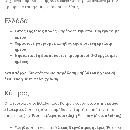
Οι χρόνοι παράδοσης της
ACS Courier
διαφέρουν ανάλογα με τον
προορισμό και την υπηρεσία που επιλέγεις:
Ελλάδα
Εντός της ίδιας πόλης
: Παράδοση
την επόμενη εργάσιμη
ημέρα
Χερσαίοι προορισμοί
: Συνήθως
την επόμενη εργάσιμη
ημέρα
.
Νησιωτικοί ή δυσπρόσιτοι προορισμοί
:
2–3 εργάσιμες
ημέρες
.
Δεν υπάρχει
δυνατότητα για
παράδοση Σαββάτου
ή
χρονική
δέσμευση
με επιπλέον χρέωση.
Κύπρος
Οι αποστολές από Ελλάδα προς Κύπρο γίνονται μέσω
υπηρεσιών
εξωτερικού,
και ο χρόνος παράδοσης εξαρτάται από τον τύπο
υπηρεσίας (π.χ. Express
(Αεροπορικώς)
ή Economy
(Ακτοπλοϊκός)
.
Συνήθως κυμαίνεται από
2 έως 3 εργάσιμες ημέρες
(Express)