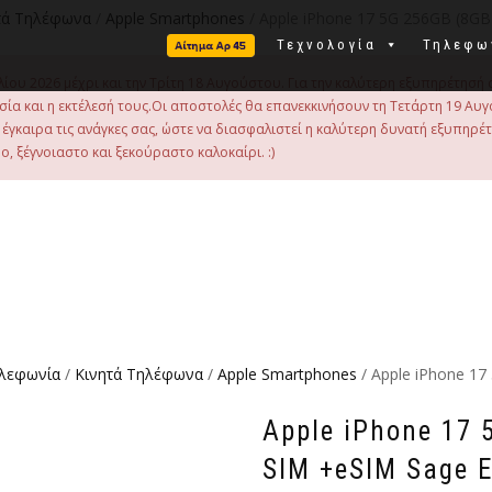
τά Τηλέφωνα
/
Apple Smartphones
/ Apple iPhone 17 5G 256GB (8G
Τεχνολογία
Τηλεφω
λίου 2026 μέχρι και την Τρίτη 18 Αυγούστου. Για την καλύτερη εξυπηρέτησή 
οιμασία και η εκτέλεσή τους.Οι αποστολές θα επανεκκινήσουν τη Τετάρτη 19
γκαιρα τις ανάγκες σας, ώστε να διασφαλιστεί η καλύτερη δυνατή εξυπηρέ
, ξέγνοιαστο και ξεκούραστο καλοκαίρι. :)
ηλεφωνία
/
Κινητά Τηλέφωνα
/
Apple Smartphones
/ Apple iPhone 1
Apple iPhone 17
SIM +eSIM Sage 