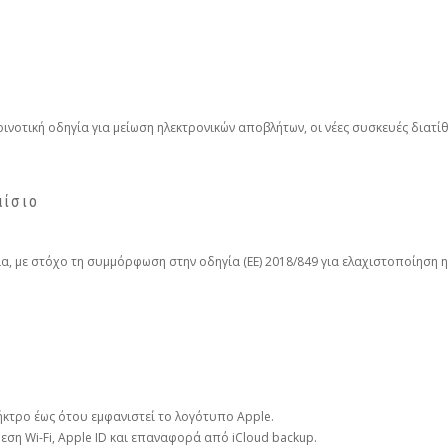
ινοτική οδηγία για μείωση ηλεκτρονικών αποβλήτων, οι νέες συσκευές διατίθ
αίσιο
ία, με στόχο τη συμμόρφωση στην οδηγία (ΕΕ) 2018/849 για ελαχιστοποίησ
κτρο έως ότου εμφανιστεί το λογότυπο Apple.
εση Wi-Fi, Apple ID και επαναφορά από iCloud backup.