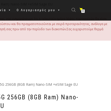
B Ram) Nano-SIM +eSIM Sage EU
νία
Ο Λογαριασμός μου
0
σας, σας ενημερώνουμε ότι η τελευταία ημέρα λήψης παραγγελιών θα είναι
 Αυγούστου και θα πραγματοποιούνται με σειρά προτεραιότητας, ανάλογα με
τησή σας πριν από την περίοδο των διακοπών.Σας ευχαριστούμε θερμά
7 5G 256GB (8GB Ram) Nano-SIM +eSIM Sage EU
 5G 256GB (8GB Ram) Nano-
EU