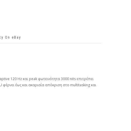
icy On eBay
tive 120 Hz και peak φωτεινότητα 3000 nits επιτρέπει
U φέρνει έως και ακαριαία απόκριση στο multitasking και