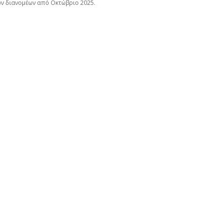
ων διανομέων από Οκτώβριο 2025.