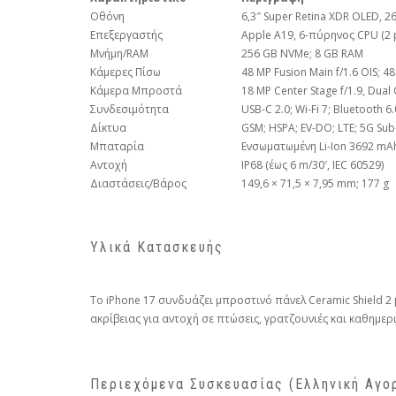
Οθόνη
6,3″ Super Retina XDR OLED, 2
Επεξεργαστής
Apple A19, 6-πύρηνος CPU (2 p
Μνήμη/RAM
256 GB NVMe; 8 GB RAM
Κάμερες Πίσω
48 MP Fusion Main f/1.6 OIS; 48
Κάμερα Μπροστά
18 MP Center Stage f/1.9, Dual 
Συνδεσιμότητα
USB-C 2.0; Wi-Fi 7; Bluetooth
Δίκτυα
GSM; HSPA; EV-DO; LTE; 5G Sub-
Μπαταρία
Ενσωματωμένη Li-Ion 3692 mAh,
Αντοχή
IP68 (έως 6 m/30′, IEC 60529)
Διαστάσεις/Βάρος
149,6 × 71,5 × 7,95 mm; 177 g
Υλικά Κατασκευής
Το iPhone 17 συνδυάζει μπροστινό πάνελ Ceramic Shield 2
ακρίβειας για αντοχή σε πτώσεις, γρατζουνιές και καθημερ
Περιεχόμενα Συσκευασίας (Ελληνική Αγο