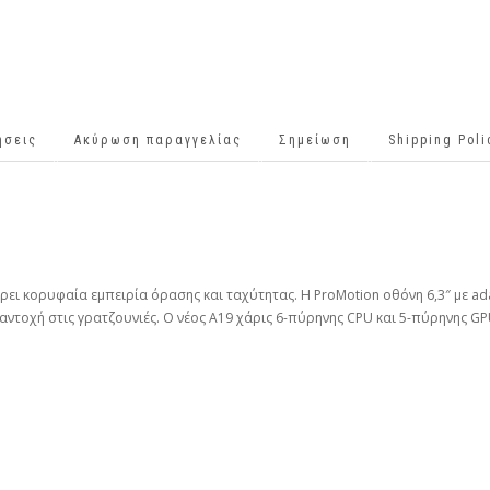
ήσεις
Ακύρωση παραγγελίας
Σημείωση
Shipping Pol
ι κορυφαία εμπειρία όρασης και ταχύτητας. Η ProMotion οθόνη 6,3″ με adap
ν αντοχή στις γρατζουνιές. Ο νέος A19 χάρις 6-πύρηνης CPU και 5-πύρηνης GP