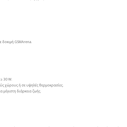
ε δοκιμή GSMArena.
≥ 30 W.
ύς χώρους ή σε υψηλές θερμοκρασίες.
 μέγιστη διάρκεια ζωής.