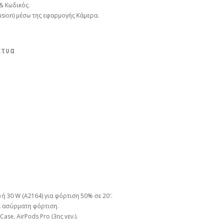
 & Κωδικός.
Fusion) μέσω της εφαρμογής Κάμερα.
κτυα
ή 30 W (A2164) για φόρτιση 50% σε 20′.
ια ασύρματη φόρτιση.
ase, AirPods Pro (3ης γεν.).