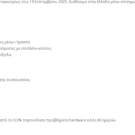
παγκοσμίως στις 19 Σεπτεμβρίου 2025, διαθέσιμο στην Ελλάδα μέσω επίσημ
ς μέσω i-System).
ελματίες με επιπλέον κόστος.
 έξοδα.
κτης συσκευασίας.
 από το 0,3% παρουσίασε προβλήματα hardware εντός 60 ημερών.