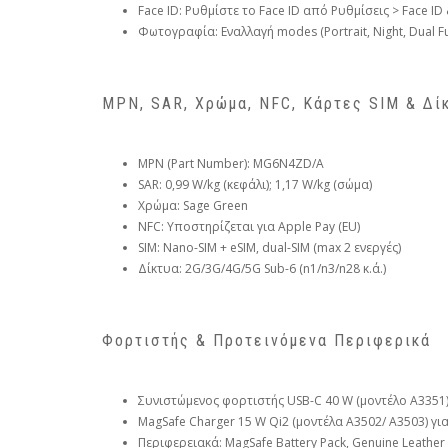
Face ID: Ρυθμίστε το Face ID από Ρυθμίσεις > Face ID
Φωτογραφία: Εναλλαγή modes (Portrait, Night, Dual 
MPN, SAR, Χρώμα, NFC, Κάρτες SIM & Δί
MPN (Part Number): MG6N4ZD/A
SAR: 0,99 W/kg (κεφάλι); 1,17 W/kg (σώμα)
Χρώμα: Sage Green
NFC: Υποστηρίζεται για Apple Pay (EU)
SIM: Nano-SIM + eSIM, dual-SIM (max 2 ενεργές)
Δίκτυα: 2G/3G/4G/5G Sub-6 (n1/n3/n28 κ.ά.)
Φορτιστής & Προτεινόμενα Περιφερικά
Συνιστώμενος φορτιστής USB-C 40 W (μοντέλο A3351) 
MagSafe Charger 15 W Qi2 (μοντέλα A3502/ A3503) γ
Περιφερειακά: MagSafe Battery Pack, Genuine Leather C