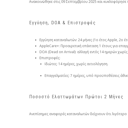
Ανακοινώθηκε στις 09 Σεπτεμβρίου 2025 και κυκλοφόρησε 
Εγγύηση, DOA & Επιστροφές
Εγγύηση καταναλωτών: 24 μήνες (1ο έτος Apple, 2ο έτο
AppleCare+: Προαιρετική επέκταση 1 έτους για επαγγ
DOA (Dead on Arrival): αλλαγή εντός 14 ημερών χωρίς
Επιστροφές:
Ιδιώτες: 14 ημέρες, χωρίς αιτιολόγηση.
Επαγγελματίες: 7 ημέρες, υπό προϋποθέσεις άθι
Ποσοστό Ελαττωμάτων Πρώτοι 2 Μήνες
Ανεπίσημες αναφορές καταναλωτών δείχνουν ότι λιγότερο