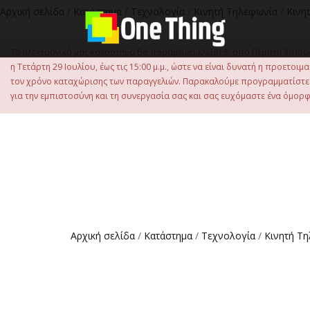
στο
Αρχική σελίδα
/
Κατάστημα
/
Τεχνολογία
/
Κινητή Τηλεφωνία
/
Κινη
περιεχόμενο
Το ηλεκτρονικό μας κατάστημα θα παραμείνει κλειστό, από Πέμπτη 30 Ιου
η Τετάρτη 29 Ιουλίου, έως τις 15:00 μ.μ., ώστε να είναι δυνατή η προετ
τον χρόνο καταχώρισης των παραγγελιών. Παρακαλούμε προγραμματίστε έ
για την εμπιστοσύνη και τη συνεργασία σας και σας ευχόμαστε ένα όμορφο
Αρχική σελίδα
/
Κατάστημα
/
Τεχνολογία
/
Κινητή Τ