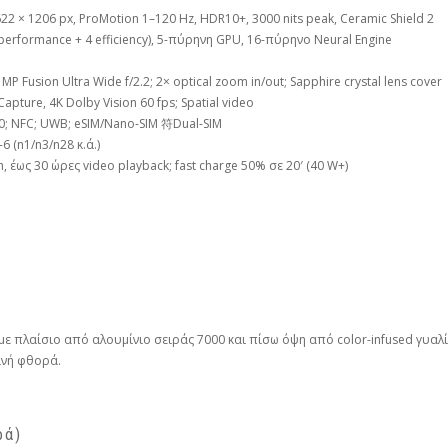
622 × 1206 px, ProMotion 1–120 Hz, HDR10+, 3000 nits peak, Ceramic Shield 2
erformance + 4 efficiency), 5-πύρηνη GPU, 16-πύρηνο Neural Engine
 MP Fusion Ultra Wide f/2.2; 2× optical zoom in/out; Sapphire crystal lens cover
Capture, 4K Dolby Vision 60 fps; Spatial video
 6.0; NFC; UWB; eSIM/Nano-SIM 符Dual-SIM
6 (n1/n3/n28 κ.ά.)
 έως 30 ώρες video playback; fast charge 50% σε 20′ (40 W+)
 με πλαίσιο από αλουμίνιο σειράς 7000 και πίσω όψη από color-infused γυαλ
ινή φθορά.
ρά)